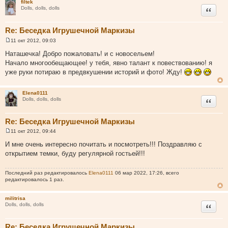
filtek
Цитата
Dolls, dolls, dolls
Re: Беседка Игрушечной Маркизы
11 окт 2012, 09:03
С
о
Наташечка! Добро пожаловать! и с новосельем!
о
Начало многообещающее! у тебя, явно талант к повествованию! я
б
щ
уже руки потираю в предвкушении историй и фото! Жду!
е
н
и
Elena0111
е
Цитата
Dolls, dolls, dolls
Re: Беседка Игрушечной Маркизы
11 окт 2012, 09:44
С
о
И мне очень интересно почитать и посмотреть!!! Поздравляю с
о
открытием темки, буду регулярной гостьей!!!
б
щ
е
н
Последний раз редактировалось
Elena0111
06 мар 2022, 17:26, всего
и
редактировалось 1 раз.
е
militrisa
Цитата
Dolls, dolls, dolls
Re: Беседка Игрушечной Маркизы