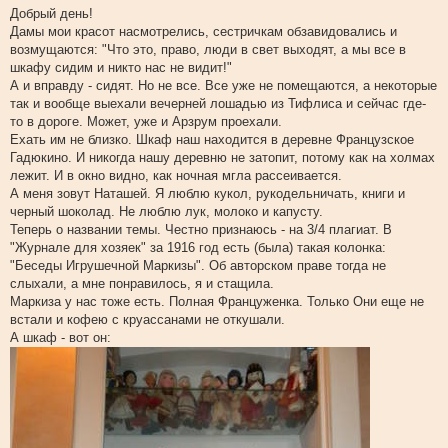
о
Добрый день!
о
Дамы мои красот насмотрелись, сестричкам обзавидовались и
б
щ
возмущаются: "Что это, право, люди в свет выходят, а мы все в
е
шкафу сидим и никто нас не видит!"
н
и
А и вправду - сидят. Но не все. Все уже не помещаются, а некоторые
е
так и вообще выехали вечерней лошадью из Тифлиса и сейчас где-
то в дороге. Может, уже и Арзрум проехали.
Ехать им не близко. Шкаф наш находится в деревне Французское
Гадюкино. И никогда нашу деревню не затопит, потому как на холмах
лежит. И в окно видно, как ночная мгла рассеивается.
А меня зовут Наташей. Я люблю кукол, рукодельничать, книги и
черный шоколад. Не люблю лук, молоко и капусту.
Теперь о названии темы. Честно признаюсь - на 3/4 плагиат. В
"Журнале для хозяек" за 1916 год есть (была) такая колонка:
"Беседы Игрушечной Маркизы". Об авторском праве тогда не
слыхали, а мне понравилось, я и стащила.
Маркиза у нас тоже есть. Полная Француженка. Только Они еще не
встали и кофею с круассанами не откушали.
А шкаф - вот он: