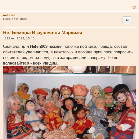
б
щ
е
н
militrisa
и
Цитата
Dolls, dolls, dolls
е
Re: Беседка Игрушечной Маркизы
12 окт 2012, 10:45
С
о
Сначала, для
Helen909
нижняя полочка поближе, правда, состав
о
обитателей увеличился, а некоторых и вообще пришлось попросить
б
щ
посидеть рядом на полу, а то загораживали панораму. Но не
е
волновайтеся - всех увидим.
н
и
е