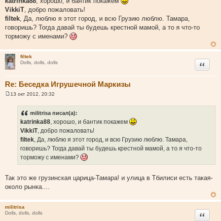
katrinka88
, хорошо, и бантик покажем
о
VikkiT
, добро пожаловать!
б
щ
filtek
, Да, люблю я этот город, и всю Грузию люблю. Тамара,
е
говоришь? Тогда давай ты будешь крестной мамой, а то я что-то
н
и
торможу с именами?
е
filtek
Цитата
Dolls, dolls, dolls
Re: Беседка Игрушечной Маркизы
13 окт 2012, 20:32
С
о
о
militrisa писал(а):
б
katrinka88
, хорошо, и бантик покажем
щ
е
VikkiT
, добро пожаловать!
н
filtek
, Да, люблю я этот город, и всю Грузию люблю. Тамара,
и
е
говоришь? Тогда давай ты будешь крестной мамой, а то я что-то
торможу с именами?
Так это же грузинская царица-Тамара! и улица в Тбилиси есть такая-
около рынка....
militrisa
Цитата
Dolls, dolls, dolls