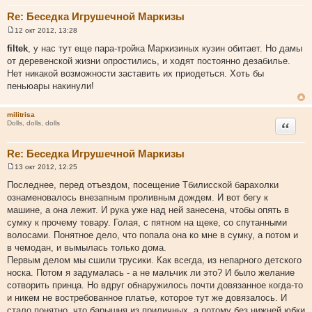
Re: Беседка Игрушечной Маркизы
12 окт 2012, 13:28
С
о
filtek
, у нас тут еще пара-тройка Маркизиных кузин обитает. Но дамы
о
от деревенской жизни опростились, и ходят постоянно дезабилье.
б
щ
Нет никакой возможности заставить их приодеться. Хоть бы
е
пеньюары накинули!
н
и
е
militrisa
Цитата
Dolls, dolls, dolls
Re: Беседка Игрушечной Маркизы
13 окт 2012, 12:25
С
о
Последнее, перед отъездом, посещение Тбилисской барахолки
о
ознаменовалось внезапным проливным дождем. И вот бегу к
б
щ
машине, а она лежит. И рука уже над ней занесена, чтобы опять в
е
сумку к прочему товару. Голая, с пятном на щеке, со спутанными
н
и
волосами. Понятное дело, что попала она ко мне в сумку, а потом и
е
в чемодан, и вымылась только дома.
Первым делом мы сшили трусики. Как всегда, из непарного детского
носка. Потом я задумалась - а не мальчик ли это? И было желание
сотворить принца. Но вдруг обнаружилось почти довязанное когда-то
и никем не востребованное платье, которое тут же довязалось. И
стало понятно, что барышня из приличных, а потому без нижней юбки