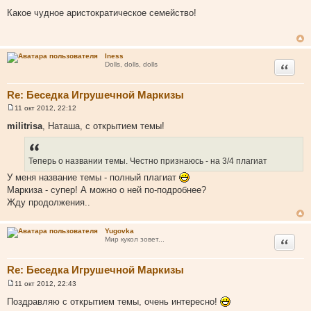
С
о
Какое чудное аристократическое семейство!
о
б
щ
е
н
Iness
и
Цитата
Dolls, dolls, dolls
е
Re: Беседка Игрушечной Маркизы
11 окт 2012, 22:12
С
о
militrisa
, Наташа, с открытием темы!
о
б
щ
е
Теперь о названии темы. Честно признаюсь - на 3/4 плагиат
н
и
У меня название темы - полный плагиат
е
Маркиза - супер! А можно о ней по-подробнее?
Жду продолжения..
Yugovka
Цитата
Мир кукол зовет...
Re: Беседка Игрушечной Маркизы
11 окт 2012, 22:43
С
о
Поздравляю с открытием темы, очень интересно!
о