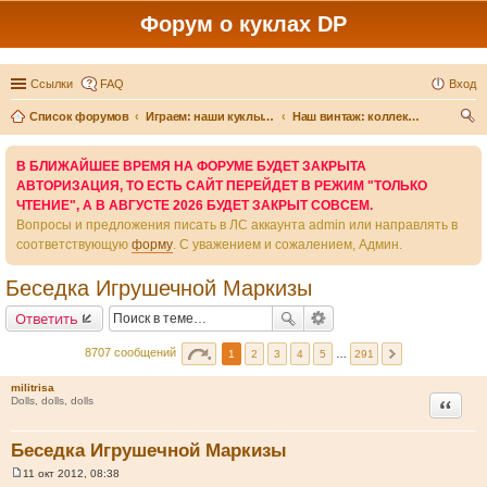
Форум о куклах DP
Ссылки
FAQ
Вход
Список форумов
Играем: наши куклы и игры вокруг них
Наш винтаж: коллекции и истории
ои
В БЛИЖАЙШЕЕ ВРЕМЯ НА ФОРУМЕ БУДЕТ ЗАКРЫТА
ск
АВТОРИЗАЦИЯ, ТО ЕСТЬ САЙТ ПЕРЕЙДЕТ В РЕЖИМ "ТОЛЬКО
ЧТЕНИЕ", А В АВГУСТЕ 2026 БУДЕТ ЗАКРЫТ СОВСЕМ.
Вопросы и предложения писать в ЛС аккаунта admin или направлять в
соответствующую
форму
. С уважением и сожалением, Админ.
Беседка Игрушечной Маркизы
Ответить
8707 сообщений
1
2
3
4
5
…
291
militrisa
Цитата
Dolls, dolls, dolls
Беседка Игрушечной Маркизы
11 окт 2012, 08:38
С