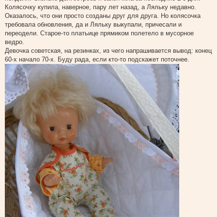
щ
Колясочку купила, наверное, пару лет назад, а Ляльку недавно.
е
Оказалось, что они просто созданы друг для друга. Но колясочка
н
и
требовала обновления, да и Ляльку выкупали, причесали и
е
переодели. Старое-то платьице прямиком полетело в мусорное
ведро.
Девочка советская, на резинках, из чего напрашивается вывод: конец
60-х начало 70-х. Буду рада, если кто-то подскажет поточнее.