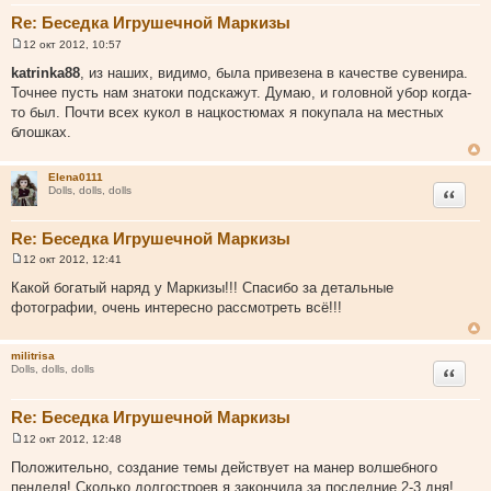
Re: Беседка Игрушечной Маркизы
12 окт 2012, 10:57
С
о
katrinka88
, из наших, видимо, была привезена в качестве сувенира.
о
Точнее пусть нам знатоки подскажут. Думаю, и головной убор когда-
б
щ
то был. Почти всех кукол в нацкостюмах я покупала на местных
е
блошках.
н
и
е
Elena0111
Цитата
Dolls, dolls, dolls
Re: Беседка Игрушечной Маркизы
12 окт 2012, 12:41
С
о
Какой богатый наряд у Маркизы!!! Спасибо за детальные
о
фотографии, очень интересно рассмотреть всё!!!
б
щ
е
н
militrisa
и
Цитата
Dolls, dolls, dolls
е
Re: Беседка Игрушечной Маркизы
12 окт 2012, 12:48
С
о
Положительно, создание темы действует на манер волшебного
о
пенделя! Сколько долгостроев я закончила за последние 2-3 дня!
б