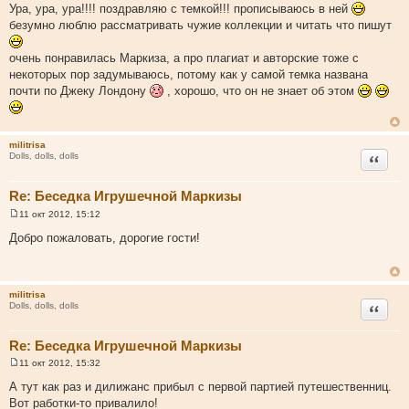
о
Ура, ура, ура!!!! поздравляю с темкой!!! прописываюсь в ней
о
безумно люблю рассматривать чужие коллекции и читать что пишут
б
щ
е
очень понравилась Маркиза, а про плагиат и авторские тоже с
н
и
некоторых пор задумываюсь, потому как у самой темка названа
е
почти по Джеку Лондону
, хорошо, что он не знает об этом
militrisa
Цитата
Dolls, dolls, dolls
Re: Беседка Игрушечной Маркизы
11 окт 2012, 15:12
С
о
Добро пожаловать, дорогие гости!
о
б
щ
е
н
militrisa
и
Цитата
Dolls, dolls, dolls
е
Re: Беседка Игрушечной Маркизы
11 окт 2012, 15:32
С
о
А тут как раз и дилижанс прибыл с первой партией путешественниц.
о
Вот работки-то привалило!
б