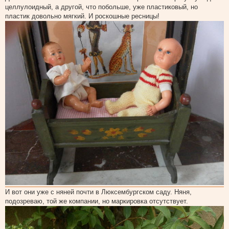
щ
целлулоидный, а другой, что побольше, уже пластиковый, но
е
пластик довольно мягкий. И роскошные ресницы!
н
и
е
И вот они уже с няней почти в Люксембургском саду. Няня,
подозреваю, той же компании, но маркировка отсутствует.