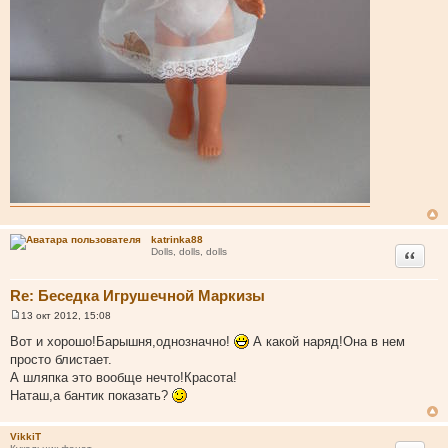
katrinka88
Цитата
Dolls, dolls, dolls
Re: Беседка Игрушечной Маркизы
13 окт 2012, 15:08
С
о
Вот и хорошо!Барышня,однозначно!
А какой наряд!Она в нем
о
просто блистает.
б
щ
А шляпка это вообще нечто!Красота!
е
Наташ,а бантик показать?
н
и
е
VikkiT