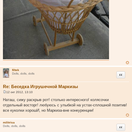
filtek
Цитата
Dolls, dolls, dolls
Re: Беседка Игрушечной Маркизы
12 окт 2012, 13:10
С
о
Наташ, сижу раскрыв рот! столько интересного! колясочки
о
отдельный восторг! любуюсь с улыбкой на устах-сплошной позитив!
б
щ
все куколки хорошИ, но Маркиза-вне конкуренции!
е
н
и
militrisa
е
Цитата
Dolls, dolls, dolls