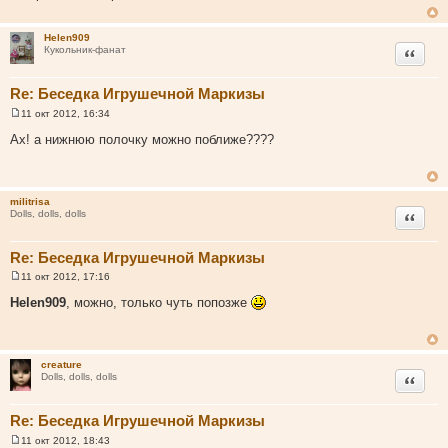
щ
е
н
Helen909
и
Цитата
Кукольник-фанат
е
Re: Беседка Игрушечной Маркизы
11 окт 2012, 16:34
С
о
Ах! а нижнюю полочку можно поближе????
о
б
щ
е
н
militrisa
и
Цитата
Dolls, dolls, dolls
е
Re: Беседка Игрушечной Маркизы
11 окт 2012, 17:16
С
о
Helen909
, можно, только чуть попозже
о
б
щ
е
н
creature
и
Цитата
Dolls, dolls, dolls
е
Re: Беседка Игрушечной Маркизы
11 окт 2012, 18:43