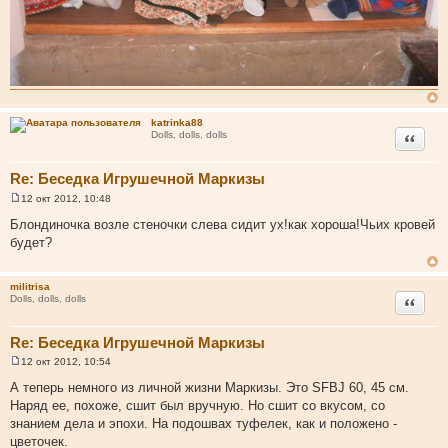
katrinka88
Цитата
Dolls, dolls, dolls
Re: Беседка Игрушечной Маркизы
12 окт 2012, 10:48
С
о
Блондиночка возле стеночки слева сидит ух!как хороша!Чьих кровей
о
будет?
б
щ
е
н
militrisa
и
Цитата
Dolls, dolls, dolls
е
Re: Беседка Игрушечной Маркизы
12 окт 2012, 10:54
С
о
А теперь немного из личной жизни Маркизы. Это SFBJ 60, 45 см.
о
Наряд ее, похоже, сшит был вручную. Но сшит со вкусом, со
б
щ
знанием дела и эпохи. На подошвах туфелек, как и положено -
е
цветочек.
н