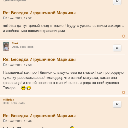
Цитата
Кукольник-фанат
Re: Беседка Игрушечной Маркизы
13 окт 2012, 17:52
С
о
militrisa да тут целый клад в темке!! Буду с удовольствием заходить
о
и любоваться вашими красавицами.
б
щ
е
н
filtek
и
Цитата
Dolls, dolls, dolls
е
Re: Беседка Игрушечной Маркизы
13 окт 2012, 17:59
С
о
Наташечка! как про Тбилиси слышу-слезы на глазах! как про родную
о
куколку рассказываешь! молодец, что взяла! матушка, какая она
б
щ
красавица! и как ей повезло в жизни! очень я рада за нее! куколка-
е
Тамара....
н
и
е
militrisa
Цитата
Dolls, dolls, dolls
Re: Беседка Игрушечной Маркизы
13 окт 2012, 18:46
С
о