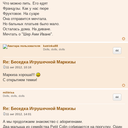
Что можно пить. Его едят
Французы. Как у нас пюре
Фруктовое. На суаре
Она отправится мечтала.
Но бальных платьев было мало.
Осталась дома. На диване.
Мечтать о "Шер Ами Иване".
katrinka88
Цитата
Dolls, dolls, dolls
Re: Беседка Игрушечной Маркизы
11 окт 2012, 10:16
С
о
Маркиза хороша!!!
о
С открытием темки!
б
щ
е
н
militrisa
и
Цитата
Dolls, dolls, dolls
е
Re: Беседка Игрушечной Маркизы
11 окт 2012, 14:01
С
о
А мы продолжаем знакомство с аборигенами.
о
Два малыша из семейства Petit Colin собираются на прогулку. Один
б