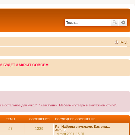
Вход
26 БУДЕТ ЗАКРЫТ СОВСЕМ.
се остальное для кукол", "Хвастушки. Мебель и утварь в винтажном стиле",
ТЕМЫ
СООБЩЕНИЯ
ПОСЛЕДНЕЕ СООБЩЕНИЕ
Re: Наборы с куклами. Как они…
57
1339
AlinS
П
14 фев 2021, 15:25