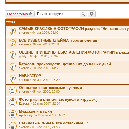
Новая тема
ТЕМЫ
САМЫЕ КРАСИВЫЕ ФОТОГРАФИИ раздела "Винтажные ку
skoree
» 04 окт 2009, 08:02
ВСЕ ИЗВЕСТНЫЕ КЛЕЙМА, терминология
skoree
» 26 янв 2010, 22:08
ОБЩИЕ ПРИНЦИПЫ ВЫСТАВЛЕНИЯ ФОТОГРАФИЙ в разде
goldy
» 06 фев 2013, 05:34
Каталоги производств, доживших до наших дней
skoree
» 10 июл 2011, 14:58
НАВИГАТОР
skoree
» 20 мар 2012, 23:29
Открытки с винтажными куклами
skoree
» 05 июл 2009, 10:00
Фотографии винтажных кукол и игрушек(
Кузюка
» 15 мар 2007, 22:54
Мужские игрушки
Apolinariya
» 12 июн 2010, 16:52
Резиновые Зины и все остальные...*
skoree
» 01 июл 2009, 21:53