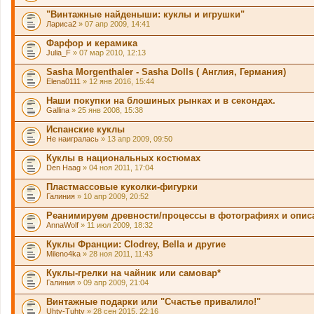
"Винтажные найденыши: куклы и игрушки"
Лариса2
» 07 апр 2009, 14:41
Фарфор и керамика
Julia_F
» 07 мар 2010, 12:13
Sasha Morgenthaler - Sasha Dolls ( Англия, Германия)
Elena0111
» 12 янв 2016, 15:44
Наши покупки на блошиных рынках и в секондах.
Gallina
» 25 янв 2008, 15:38
Испанские куклы
Не наигралась
» 13 апр 2009, 09:50
Куклы в национальных костюмах
Den Haag
» 04 ноя 2011, 17:04
Пластмассовые куколки-фигурки
Галиния
» 10 апр 2009, 20:52
Реанимируем древности/процессы в фотографиях и опис
AnnaWolf
» 11 июл 2009, 18:32
Куклы Франции: Clodrey, Bella и другие
Mileno4ka
» 28 ноя 2011, 11:43
Куклы-грелки на чайник или самовар*
Галиния
» 09 апр 2009, 21:04
Винтажные подарки или "Счастье привалило!"
Uhty-Tuhty
» 28 сен 2015, 22:16