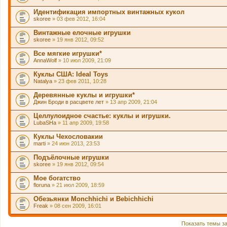
Идентификация импортных винтажных кукол
skoree
» 03 фев 2012, 16:04
Винтажные елочные игрушки
skoree
» 19 янв 2012, 09:52
Все мягкие игрушки*
AnnaWolf
» 10 июл 2009, 21:09
Куклы США: Ideal Toys
Natalya
» 23 фев 2011, 10:28
Деревянные куклы и игрушки*
Джин Броди в расцвете лет
» 13 апр 2009, 21:04
Целлулоидное счастье: куклы и игрушки.
LubaSHa
» 11 апр 2009, 19:58
Куклы Чехословакии
marti
» 24 июн 2013, 23:53
Подъёлочные игрушки
skoree
» 19 янв 2012, 09:54
Мое богатство
floruna
» 21 июл 2009, 18:59
Обезьянки Monchhichi и Bebichhichi
Freak
» 08 сен 2009, 16:01
Показать темы з