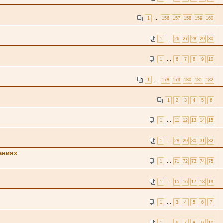
1
…
156
157
158
159
160
1
…
26
27
28
29
30
1
…
6
7
8
9
10
1
…
178
179
180
181
182
1
2
3
4
5
6
1
…
11
12
13
14
15
1
…
28
29
30
31
32
аниях
1
…
71
72
73
74
75
1
…
15
16
17
18
19
1
…
3
4
5
6
7
1
…
6
7
8
9
10