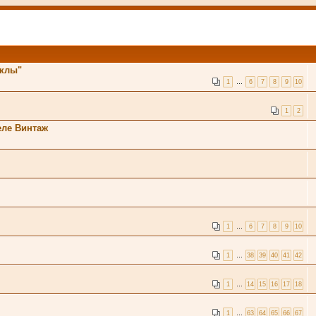
клы"
1
…
6
7
8
9
10
1
2
ле Винтаж
1
…
6
7
8
9
10
1
…
38
39
40
41
42
1
…
14
15
16
17
18
1
…
63
64
65
66
67