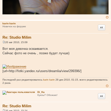
karin karin
Цитата
Новичок на форуме
Re: Studio Milim
20 авг 2010, 15:09
С
о
Вот моя девочка осваивается.
о
Сейчас фото не очень , позже будет лучше)
б
щ
е
н
и
е
[url=http://fotki.yandex.ru/users/dreamlia/view/299396/]
Последний раз редактировалось
karin karin
29 дек 2010, 01:15, всего редактировалось
2 раза.
Di_Ka
Цитата
Куклы? Обожаю!
Re: Studio Milim
20 авг 2010, 15:24