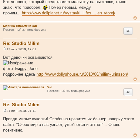
о
Как человек, который представлял малышку на выставке, точно
о
знаю, что приобрел.
Номер первый, между
б
щ
прочим....
http://www.dollplanet.ru/vystavki_i_fes ... en_vtoroj/
е
н
и
Марина Письменская
е
Цитата
Постоянный житель форума
Re: Studio Milim
17 июн 2010, 17:01
С
о
Вот девочки осваиваются
о
б
щ
фото Twiggy_Jane
е
подробнее здесь
http://www.dollyshouse.ru/2010/06/milim-jurinsson/
н
и
е
Vic
Цитата
Постоянный житель форума
Re: Studio Milim
21 июн 2010, 21:11
С
о
Правда милые куколки! Особенно нравится их баннер наверху этого
о
сайта. "Скоро мир о нас узнает, улыбнется и оттает"... Очень
б
щ
позитивно.
е
н
и