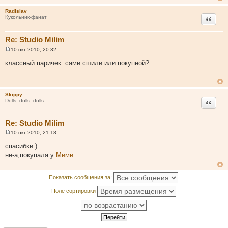
е
Radislav
Цитата
Кукольник-фанат
Re: Studio Milim
10 окт 2010, 20:32
С
о
классный паричек. сами сшили или покупной?
о
б
щ
е
н
Skippy
и
Цитата
Dolls, dolls, dolls
е
Re: Studio Milim
10 окт 2010, 21:18
С
о
спасибки )
о
не-а,покупала у
Мими
б
щ
е
н
Показать сообщения за:
и
е
Поле сортировки