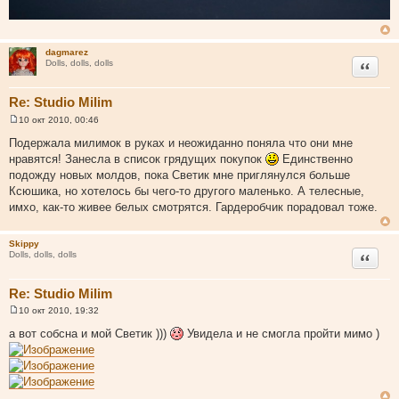
dagmarez
Цитата
Dolls, dolls, dolls
Re: Studio Milim
10 окт 2010, 00:46
С
о
Подержала милимок в руках и неожиданно поняла что они мне
о
нравятся! Занесла в список грядущих покупок
Единственно
б
щ
подожду новых молдов, пока Светик мне приглянулся больше
е
Ксюшика, но хотелось бы чего-то другого маленько. А телесные,
н
и
имхо, как-то живее белых смотрятся. Гардеробчик порадовал тоже.
е
Skippy
Цитата
Dolls, dolls, dolls
Re: Studio Milim
10 окт 2010, 19:32
С
о
а вот собсна и мой Светик )))
Увидела и не смогла пройти мимо )
о
б
щ
е
н
и