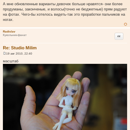
о
А мне обновленные варианты девочек больше нравятся- они более
о
продуманы, законченые, и волосы(точно не бюджетные) прям радуют
б
щ
на фотах. Чего-бы хотелось видеть-так это проработки пальчиков на
е
ногах.
н
и
е
Radislav
Цитата
Кукольник-фанат
Re: Studio Milim
19 авг 2010, 22:40
С
о
масштаб
о
б
щ
е
н
и
е