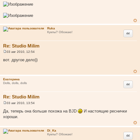
Ruka
Цитата
Куклы? Обожаю!
Re: Studio Milim
03 авг 2010, 12:54
С
о
вот. другое дело))
о
б
щ
е
н
Екатерина
и
Цитата
Dolls, dolls, dolls
е
Re: Studio Milim
03 авг 2010, 13:54
С
о
Да, теперь она больше похожа на BJD
И настоящие реснички
о
хороши.
б
щ
е
н
Di_Ka
и
Цитата
Куклы? Обожаю!
е