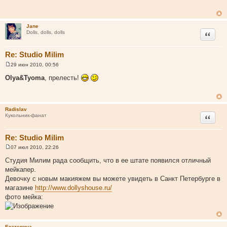
б
щ
е
н
Jane
и
Цитата
Dolls, dolls, dolls
е
Re: Studio Milim
29 июн 2010, 00:56
С
о
Olya&Tyoma
, прелесть!
о
б
щ
е
н
Radislav
и
Цитата
Кукольник-фанат
е
Re: Studio Milim
07 июл 2010, 22:26
С
о
Студия Милим рада сообщить, что в ее штате появился отличный
о
мейкапер.
б
щ
Девочку с новым макияжем вы можете увидеть в Санкт Петербурге в
е
магазине
http://www.dollyshouse.ru/
н
и
фото мейка:
е
Екатерина