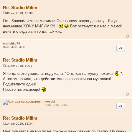
Re: Studio Milim
08 авг 2010, 12:38
С
о
Ох...Зацепили меня милимки!Очень хочу такую девочку...Лицо
о
необычное.ХОЧУ МИЛИМКУ!!!
Вот останутся у нас с мамой
б
щ
деньги с отдыха,и тогда...Эх-х-х.
е
н
и
marishka79
е
Цитата
Dolls, dolls, dolls
Re: Studio Milim
14 авг 2010, 11:27
С
о
Я когда фото увидела, подумала: "Ого, как на муклу похожа!
".
о
А потом поняла, что действительно крооошечная муклочка!
б
щ
Родители-то одни!
е
Просто потрясающе!
н
и
е
myypbl
Цитата
Dolls, dolls, dolls
Re: Studio Milim
14 авг 2010, 18:34
С
о
Мне думается на муклу не похожи- мейк разный по стилю. Но очень