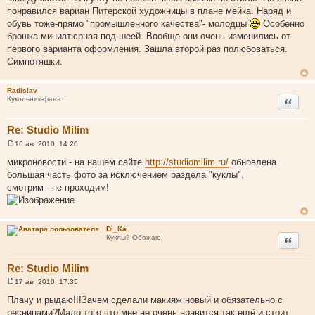
о
понравился вариан Питерской художницы в плане мейка. Наряд и
б
щ
обувь тоже-прямо "промышленного качества"- молодцы
Особенно
е
брошка миниатюрная под шеей. Вообще они очень изменились от
н
и
первого варианта оформления. Зашла второй раз полюбоваться.
е
Симпотяшки.
Radislav
Цитата
Кукольник-фанат
Re: Studio Milim
16 авг 2010, 14:20
С
о
микроновости - на нашем сайте
http://studiomilim.ru/
обновлена
о
большая часть фото за исключением раздела "куклы".
б
щ
смотрим - не проходим!
е
н
и
е
Di_Ka
Цитата
Куклы? Обожаю!
Re: Studio Milim
17 авг 2010, 17:35
С
о
Плачу и рыдаю!!!Зачем сделали макияж новый и обязательно с
о
ресницами?Мало того,что мне не очень нравится,так ещё и стоит
б