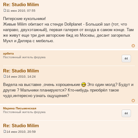
Re: Studio Milim
11 июн 2010, 07:55
С
о
Питерские кукольники!
о
Живые Milim обитают на стенде Dollplanet - Большой зал (тот, что
б
щ
направо, двухэтажный), первая галерея от входа в самом конце. Там
е
же живут еще три дня авторские бжд из Москвы, десант загорелых
н
и
Мукл и Диляра с мебелью.
е
арбита
Цитата
Постоянный житель форума
Re: Studio Milim
14 июн 2010, 14:24
С
о
Видела на выставке ,очень хорошенькие
Это один молд? Будут и
о
другие ? Мальчики планируются? Кто-нибудь приобрёл такое
б
щ
чудо,интересно узнать ощущения?
е
н
и
Марина Письменская
е
Цитата
Постоянный житель форума
Re: Studio Milim
14 июн 2010, 20:59
С