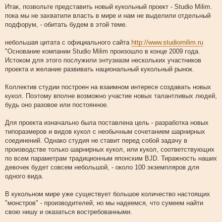
о
Итак, позвольте представить новый кукольный проект - Studio Milim.
о
пока мы не захватили власть в мире и нам не выделили отдельный
б
щ
подфорум, - обитать будем в этой теме.
е
н
и
небольшая цитата с официального сайта
http://www.studiomilim.ru
е
"Основание компании Studio Milim произошло в конце 2009 года.
Истоком для этого послужили энтузиазм нескольких участников
проекта и желание развивать национальный кукольный рынок.
Коллектив студии построен на взаимном интересе создавать новых
кукол. Поэтому вполне возможно участие новых талантливых людей,
будь оно разовое или постоянное.
Для проекта изначально была поставлена цель - разработка новых
типоразмеров и видов кукол с необычным сочетанием шарнирных
соединений. Однако студия не ставит перед собой задачу в
производстве только шарнирных кукол, или кукол, соответствующих
по всем параметрам традиционным японским BJD. Тиражность наших
девочек будет совсем небольшой, - около 100 экземпляров для
одного вида.
В кукольном мире уже существует большое количество настоящих
"монстров" - производителей, но мы надеемся, что сумеем найти
свою нишу и оказаться востребованными.