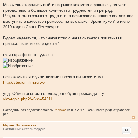
Мы очень старались выйти на рынок как можно раньше, для чего
преодолевали большое количество трудностей и преград.
Результатом огромного труда стала возможность нашего коллектива
выступить в качестве премьеры на выставке "Время кукол" в июне
2010 года в Санкт Петербурге.
Будем надеяться, что знакомство с нами окажется приятным и
принесет вам много радости."
ну и пара фото, оттуда же...
познакомиться с участниками проекта вы можете тут:
http://studiomilim.ru/we
упд. Обмен опытом по одежде и обуви происходит тут:
viewtopic.php?f=6&t=54211
Последний раз редактировалось
Radislav
15 янв 2017, 14:48, всего редактировалось 1
раз.
Марина Письменская
Цитата
Постоянный житель форума