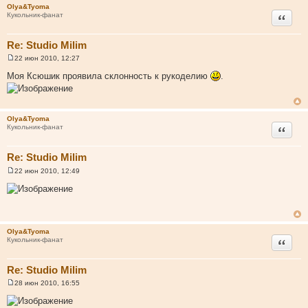
Olya&Tyoma
е
Цитата
Кукольник-фанат
Re: Studio Milim
22 июн 2010, 12:27
С
о
Моя Ксюшик проявила склонность к рукоделию
.
о
б
щ
е
н
Olya&Tyoma
и
Цитата
Кукольник-фанат
е
Re: Studio Milim
22 июн 2010, 12:49
С
о
о
б
щ
е
н
Olya&Tyoma
и
Цитата
Кукольник-фанат
е
Re: Studio Milim
28 июн 2010, 16:55
С
о
о