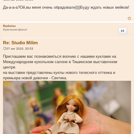
С
о
Да-а-а-а?Ой,вы меня очень обрадовали))))Буду ждать новых мейков!
о
б
щ
е
н
Radislav
и
Цитата
Кукольник-фанат
е
Re: Studio Milim
07 окт 2010, 20:53
С
о
Приглашаем вас познакомиться воочию с нашими куклами на
о
Международном кукольном салоне в Тишинском выставочном
б
щ
центре.
е
на выставке представлены куклы нового телесного оттенка и
н
и
премьера новой девочки - Светика.
е