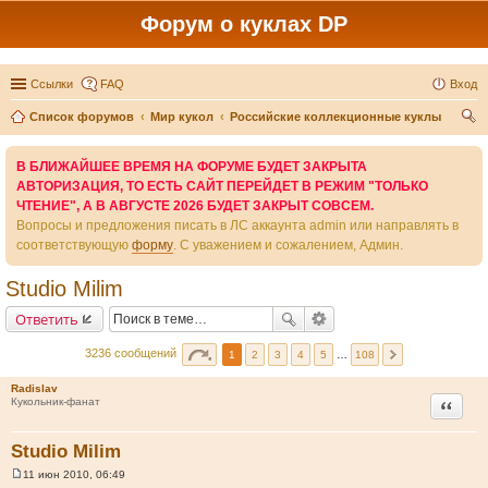
Форум о куклах DP
Ссылки
FAQ
Вход
Список форумов
Мир кукол
Российские коллекционные куклы
ои
В БЛИЖАЙШЕЕ ВРЕМЯ НА ФОРУМЕ БУДЕТ ЗАКРЫТА
ск
АВТОРИЗАЦИЯ, ТО ЕСТЬ САЙТ ПЕРЕЙДЕТ В РЕЖИМ "ТОЛЬКО
ЧТЕНИЕ", А В АВГУСТЕ 2026 БУДЕТ ЗАКРЫТ СОВСЕМ.
Вопросы и предложения писать в ЛС аккаунта admin или направлять в
соответствующую
форму
. С уважением и сожалением, Админ.
Studio Milim
Ответить
3236 сообщений
1
2
3
4
5
…
108
Radislav
Цитата
Кукольник-фанат
Studio Milim
11 июн 2010, 06:49
С