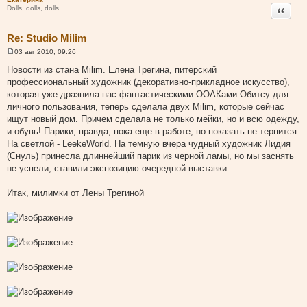
Цитата
Dolls, dolls, dolls
Re: Studio Milim
03 авг 2010, 09:26
С
о
Новости из стана Milim. Елена Трегина, питерский
о
профессиональный художник (декоративно-прикладное искусство),
б
щ
которая уже дразнила нас фантастическими ООАКами Обитсу для
е
личного пользования, теперь сделала двух Milim, которые сейчас
н
и
ищут новый дом. Причем сделала не только мейки, но и всю одежду,
е
и обувь! Парики, правда, пока еще в работе, но показать не терпится.
На светлой - LeekeWorld. На темную вчера чудный художник Лидия
(Снуль) принесла длиннейший парик из черной ламы, но мы заснять
не успели, ставили экспозицию очередной выставки.
Итак, милимки от Лены Трегиной