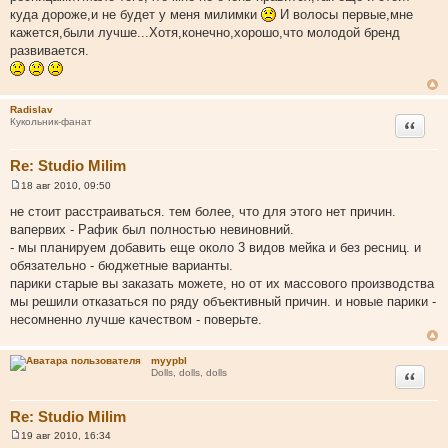
щ
куда дороже,и не будет у меня милимки
И волосы первые,мне
е
кажется,были лучше...Хотя,конечно,хорошо,что молодой бренд
н
и
развивается.
е
Radislav
Цитата
Кукольник-фанат
Re: Studio Milim
18 авг 2010, 09:50
С
о
не стоит расстраиваться. тем более, что для этого нет причин.
о
вапервих - Рафик был полностью невиновний.
б
щ
- мы планируем добавить еще около 3 видов мейка и без ресниц. и
е
обязательно - бюджетные варианты.
н
и
парики старые вы заказать можете, но от их массового производства
е
мы решили отказаться по ряду объективный причин. и новые парики -
несомненно лучше качеством - поверьте.
myypbl
Цитата
Dolls, dolls, dolls
Re: Studio Milim
19 авг 2010, 16:34
С