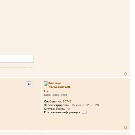
Цитата
Li-lu
Dolls, dolls, dolls
Сообщения:
15747
Зарегистрирован:
15 янв 2012, 22:28
Откуда:
Германия
Контактная информация:
К
о
н
т
а
к