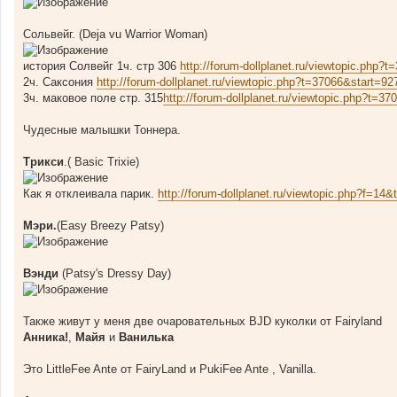
Сольвейг. (Deja vu Warrior Woman)
история Солвейг 1ч. стр 306
http://forum-dollplanet.ru/viewtopic.php
2ч. Саксония
http://forum-dollplanet.ru/viewtopic.php?t=37066&start=
3ч. маковое поле стр. 315
http://forum-dollplanet.ru/viewtopic.php?t=
Чудесные малышки Тоннера.
Трикси
.( Basic Trixie)
Как я отклеивала парик.
http://forum-dollplanet.ru/viewtopic.php?f=1
Мэри.
(Easy Breezy Patsy)
Вэнди
(Patsy's Dressy Day)
Также живут у меня две очаровательных BJD куколки от Fairyland
Анника!
,
Майя
и
Ванилька
Это LittleFee Ante от FairyLand и PukiFee Ante , Vanilla.