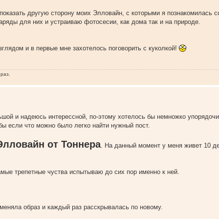
 показать другую сторону моих Элловайн, с которыми я познакомилась с
аряды для них и устраиваю фотосесии, как дома так и на природе.
зглядом и в первые мне захотелось поговорить с куколкой!
 раз.
ьшой и надеюсь интерессной, по-этому хотелось бы немножко упорядочи
 бы если что можно было легко найти нужный пост.
Элловайн от Тоннера
. На данный момент у меня живет 10 д
 самые трепетные чуства испытываю до сих пор именно к ней.
раз меняла образ и каждый раз расскрывалась по новому.