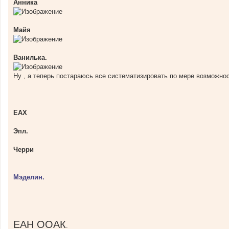
Анника
Майя
Ванилька.
Ну , а теперь постараюсь все систематизировать по мере возможнос
ЕАХ
Эпл.
Черри
Мэделин.
ЕАН ООАК
.