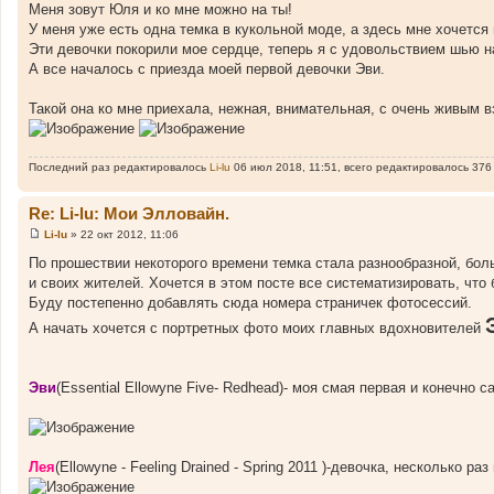
Меня зовут Юля и ко мне можно на ты!
б
щ
У меня уже есть одна темка в кукольной моде, а здесь мне хочется
е
Эти девочки покорили мое сердце, теперь я с удовольствием шью н
н
и
А все началось с приезда моей первой девочки Эви.
е
Такой она ко мне приехала, нежная, внимательная, с очень живым в
Последний раз редактировалось
Li-lu
06 июл 2018, 11:51, всего редактировалось 376
Re: Li-lu: Мои Элловайн.
Li-lu
»
22 окт 2012, 11:06
С
о
По прошествии некоторого времени темка стала разнообразной, бол
о
и своих жителей. Хочется в этом посте все систематизировать, что
б
щ
Буду постепенно добавлять сюда номера страничек фотосессий.
е
н
А начать хочется с портретных фото моих главных вдохновителей
и
е
Эви
(Essential Ellowyne Five- Redhead)- моя смая первая и конечно
Лея
(Ellowyne - Feeling Drained - Spring 2011 )-девочка, несколько 