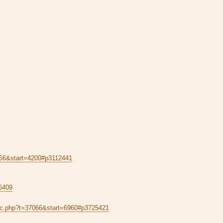
7066&start=4200#p3112441
96409
topic.php?t=37066&start=6960#p3725421