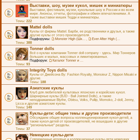
Выставки, шоу, музеи кукол, мишек и миниатюры
Выставки, фестивали, музеи, кукольные шоу в России и во всем
мире. Анонсы, отчеты, фотографии и обмен впечатлениями. А
также выставки мишек Тедди и миниатюры.
Темы:
222
Mattel dolls
Куклы от фирмы Mattel. Барби, ее родственники и друзья, а также
другие куклы от этого производителя.
Подфорумы:
Monster High (Школа Монстров)
,
Ever After High (Школа Долго и Счастливо)
Темы:
388
Tonner dolls
Всё о куклах компании Tonner doll company - здесь. Мир Тоннеров
больших и малых, массовых и лимитированных.
Подфорум:
Каталог Tonner и Wilde Imagination
Темы:
93
Integrity Toys dolls
Куклы от Джейсона Ву: Fashion Royalty, Monsieur Z, Nippon Misaki и
другие.
Темы:
188
Азиатские куклы
Клуб для любителей культовых японских и корейских кукол.
Шарнирные куклы (BJD - Ball Jointed Dolls), а также
неподражаемые Blythe, Obitsu, Volks, Pullip, Momoko, J-doll, Jenny,
Licca и другие азиатские куклы.
Темы:
149
Куклы-дети: общие темы и другие производители
Обсуждаем общие вопросы коллекционирования кукол-детей, а
также кукол-детей от производителей, не вошедших в другие
"региональные" разделы.
Темы:
37
Немецкие куклы-дети
Современные игровые и коллекционные куклы-дети немецких