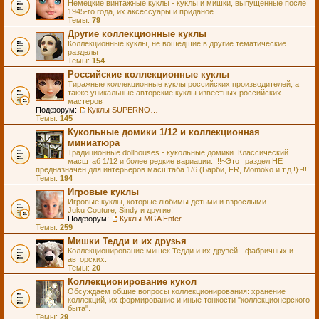
Немецкие винтажные куклы - куклы и мишки, выпущенные после
1945-го года, их аксессуары и приданое
Темы:
79
Другие коллекционные куклы
Коллекционные куклы, не вошедшие в другие тематические
разделы
Темы:
154
Российские коллекционные куклы
Тиражные коллекционные куклы российских производителей, а
также уникальные авторские куклы известных российских
мастеров
Подфорум:
Куклы SUPERNOVA DOLLS (exMOOQLA)
Темы:
145
Кукольные домики 1/12 и коллекционная
миниатюра
Традиционные dollhouses - кукольные домики. Классический
масштаб 1/12 и более редкие вариации. !!!~Этот раздел НЕ
предназначен для интерьеров масштаба 1/6 (Барби, FR, Momoko и т.д.!)~!!!
Темы:
194
Игровые куклы
Игровые куклы, которые любимы детьми и взрослыми.
Juku Couture, Sindy и другие!
Подфорум:
Куклы MGA Entertainment
Темы:
259
Мишки Тедди и их друзья
Коллекционирование мишек Тедди и их друзей - фабричных и
авторских.
Темы:
20
Коллекционирование кукол
Обсуждаем общие вопросы коллекционирования: хранение
коллекций, их формирование и иные тонкости "коллекционерского
быта".
Темы:
29