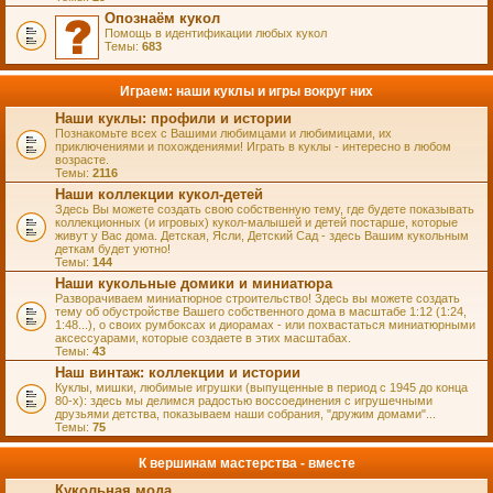
Опознаём кукол
Помощь в идентификации любых кукол
Темы:
683
Играем: наши куклы и игры вокруг них
Наши куклы: профили и истории
Познакомьте всех с Вашими любимцами и любимицами, их
приключениями и похождениями! Играть в куклы - интересно в любом
возрасте.
Темы:
2116
Наши коллекции кукол-детей
Здесь Вы можете создать свою собственную тему, где будете показывать
коллекционных (и игровых) кукол-малышей и детей постарше, которые
живут у Вас дома. Детская, Ясли, Детский Сад - здесь Вашим кукольным
деткам будет уютно!
Темы:
144
Наши кукольные домики и миниатюра
Разворачиваем миниатюрное строительство! Здесь вы можете создать
тему об обустройстве Вашего собственного дома в масштабе 1:12 (1:24,
1:48...), о своих румбоксах и диорамах - или похвастаться миниатюрными
аксессуарами, которые создаете в этих масштабах.
Темы:
43
Наш винтаж: коллекции и истории
Куклы, мишки, любимые игрушки (выпущенные в период с 1945 до конца
80-х): здесь мы делимся радостью воссоединения с игрушечными
друзьями детства, показываем наши собрания, "дружим домами"...
Темы:
75
К вершинам мастерства - вместе
Кукольная мода