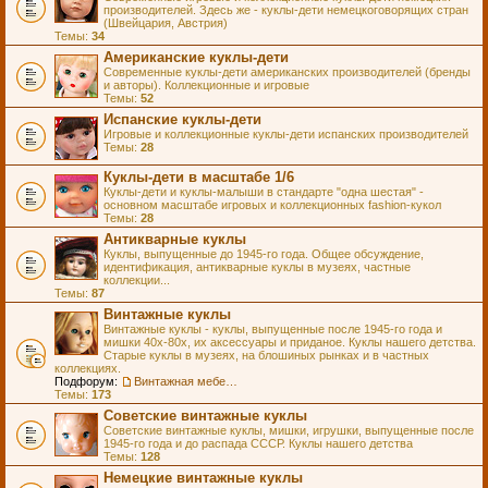
производителей. Здесь же - куклы-дети немецкоговорящих стран
(Швейцария, Австрия)
Темы:
34
Американские куклы-дети
Современные куклы-дети американских производителей (бренды
и авторы). Коллекционные и игровые
Темы:
52
Испанские куклы-дети
Игровые и коллекционные куклы-дети испанских производителей
Темы:
28
Куклы-дети в масштабе 1/6
Куклы-дети и куклы-малыши в стандарте "одна шестая" -
основном масштабе игровых и коллекционных fashion-кукол
Темы:
28
Антикварные куклы
Куклы, выпущенные до 1945-го года. Общее обсуждение,
идентификация, антикварные куклы в музеях, частные
коллекции...
Темы:
87
Винтажные куклы
Винтажные куклы - куклы, выпущенные после 1945-го года и
мишки 40х-80х, их аксессуары и приданое. Куклы нашего детства.
Старые куклы в музеях, на блошиных рынках и в частных
коллекциях.
Подфорум:
Винтажная мебель и аксессуары для кукол
Темы:
173
Советские винтажные куклы
Советские винтажные куклы, мишки, игрушки, выпущенные после
1945-го года и до распада СССР. Куклы нашего детства
Темы:
128
Немецкие винтажные куклы