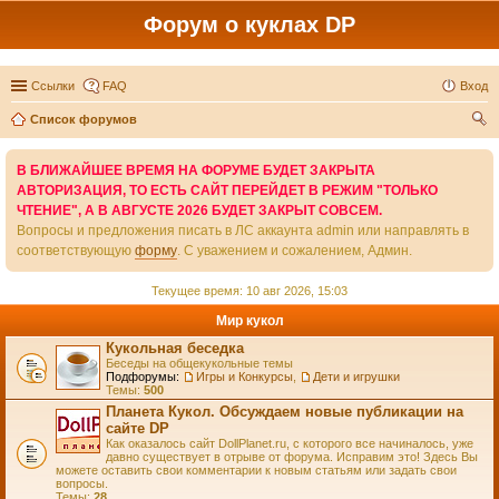
Форум о куклах DP
Ссылки
FAQ
Вход
Список форумов
ои
В БЛИЖАЙШЕЕ ВРЕМЯ НА ФОРУМЕ БУДЕТ ЗАКРЫТА
ск
АВТОРИЗАЦИЯ, ТО ЕСТЬ САЙТ ПЕРЕЙДЕТ В РЕЖИМ "ТОЛЬКО
ЧТЕНИЕ", А В АВГУСТЕ 2026 БУДЕТ ЗАКРЫТ СОВСЕМ.
Вопросы и предложения писать в ЛС аккаунта admin или направлять в
соответствующую
форму
. С уважением и сожалением, Админ.
Текущее время: 10 авг 2026, 15:03
Мир кукол
Кукольная беседка
Беседы на общекукольные темы
Подфорумы:
Игры и Конкурсы
,
Дети и игрушки
Темы:
500
Планета Кукол. Обсуждаем новые публикации на
сайте DP
Как оказалось сайт DollPlanet.ru, с которого все начиналось, уже
давно существует в отрыве от форума. Исправим это! Здесь Вы
можете оставить свои комментарии к новым статьям или задать свои
вопросы.
Темы:
28