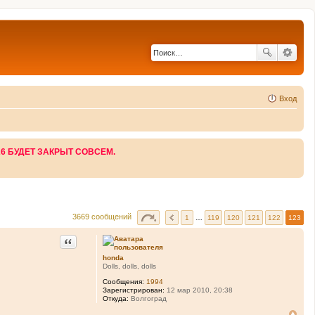
Вход
26 БУДЕТ ЗАКРЫТ СОВСЕМ.
3669 сообщений
1
…
119
120
121
122
123
Цитата
honda
Dolls, dolls, dolls
Сообщения:
1994
Зарегистрирован:
12 мар 2010, 20:38
Откуда:
Волгоград