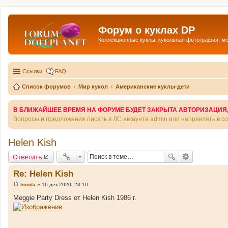
Форум о куклах DP
Коллекционные куклы, кукольная фотография, м
Ссылки
FAQ
Список форумов
Мир кукол
Американские куклы-дети
В БЛИЖАЙШЕЕ ВРЕМЯ НА ФОРУМЕ БУДЕТ ЗАКРЫТА АВТОРИЗАЦИЯ, Т
Вопросы и предложения писать в ЛС аккаунта admin или направлять в 
Helen Kish
Ответить
Re: Helen Kish
honda
»
16 дек 2020, 23:10
С
о
Meggie Party Dress от Helen Kish 1986 г.
о
б
щ
е
н