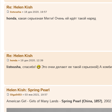
и
е
Re: Helen Kish
listvusha
»
18 дек 2020, 19:57
С
о
honda
, какая серьезная Мегги! Очень ей идёт такой наряд
о
б
щ
е
н
и
е
Re: Helen Kish
honda
»
19 дек 2020, 12:39
С
о
listvusha
, спасибо!
Это очки делают ее такой серьезной) А комби
о
б
щ
е
н
и
е
Helen Kish: Spring Pearl
Olga0453
»
03 янв 2021, 19:57
С
о
American Girl - Girls of Many Lands -
Spring Pearl (China, 1857)
, 2002 
о
б
щ
е