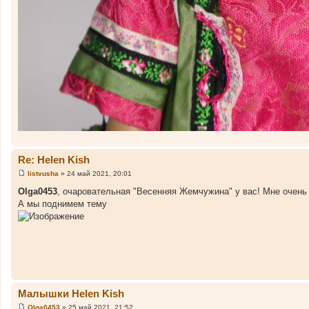
Re: Helen Kish
listvusha
»
24 май 2021, 20:01
С
о
Olga0453
, очаровательная "Весенняя Жемчужина" у вас! Мне очень 
о
А мы поднимем тему
б
щ
е
н
и
е
Малышки Helen Kish
Olga0453
»
25 май 2021, 21:52