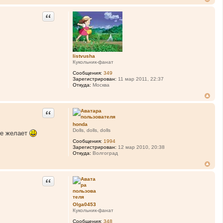
Цитата
listvusha
Кукольник-фанат
Сообщения:
349
Зарегистрирован:
11 мар 2011, 22:37
Откуда:
Москва
Цитата
honda
Dolls, dolls, dolls
не желает
Сообщения:
1994
Зарегистрирован:
12 мар 2010, 20:38
Откуда:
Волгоград
Цитата
Olga0453
Кукольник-фанат
Сообщения:
348