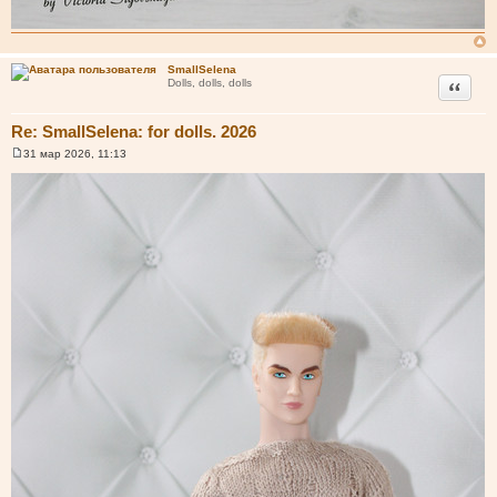
SmallSelena
Цитата
Dolls, dolls, dolls
Re: SmallSelena: for dolls. 2026
31 мар 2026, 11:13
С
о
о
б
щ
е
н
и
е