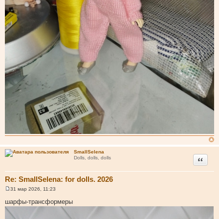
SmallSelena
Цитата
Dolls, dolls, dolls
Re: SmallSelena: for dolls. 2026
31 мар 2026, 11:23
С
о
шарфы-трансформеры
о
б
щ