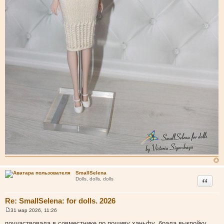
SmallSelena
Цитата
Dolls, dolls, dolls
Re: SmallSelena: for dolls. 2026
31 мар 2026, 11:26
С
о
поучаствовала в совместнике по пошиву ханьфу, брала выкройку