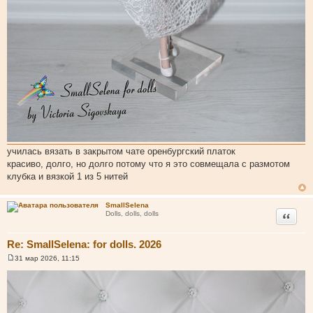
училась вязать в закрытом чате оренбургский платок
красиво, долго, но долго потому что я это совмещала с размотом
клубка и вязкой 1 из 5 нитей
SmallSelena
Цитата
Dolls, dolls, dolls
Re: SmallSelena: for dolls. 2026
31 мар 2026, 11:15
С
о
о
б
щ
е