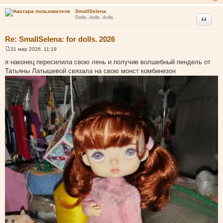
SmallSelena
Цитата
Dolls, dolls, dolls
Re: SmallSelena: for dolls. 2026
31 мар 2026, 11:19
С
о
я наконец пересилила свою лень и получив волшебный пендель от
о
Татьяны Латышевой связала на свою монст комбинезон
б
щ
е
н
и
е