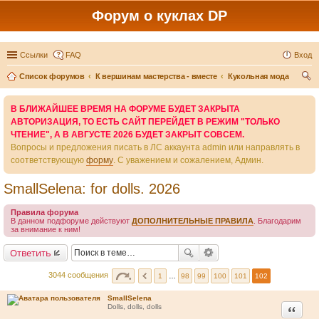
Форум о куклах DP
Ссылки
FAQ
Вход
Список форумов
К вершинам мастерства - вместе
Кукольная мода
ои
В БЛИЖАЙШЕЕ ВРЕМЯ НА ФОРУМЕ БУДЕТ ЗАКРЫТА
ск
АВТОРИЗАЦИЯ, ТО ЕСТЬ САЙТ ПЕРЕЙДЕТ В РЕЖИМ "ТОЛЬКО
ЧТЕНИЕ", А В АВГУСТЕ 2026 БУДЕТ ЗАКРЫТ СОВСЕМ.
Вопросы и предложения писать в ЛС аккаунта admin или направлять в
соответствующую
форму
. С уважением и сожалением, Админ.
SmallSelena: for dolls. 2026
Правила форума
В данном подфоруме действуют
ДОПОЛНИТЕЛЬНЫЕ ПРАВИЛА
. Благодарим
за внимание к ним!
Ответить
3044 сообщения
1
…
98
99
100
101
102
SmallSelena
Цитата
Dolls, dolls, dolls