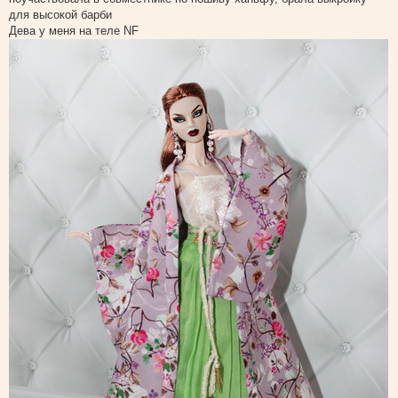
о
для высокой барби
б
щ
Дева у меня на теле NF
е
н
и
е