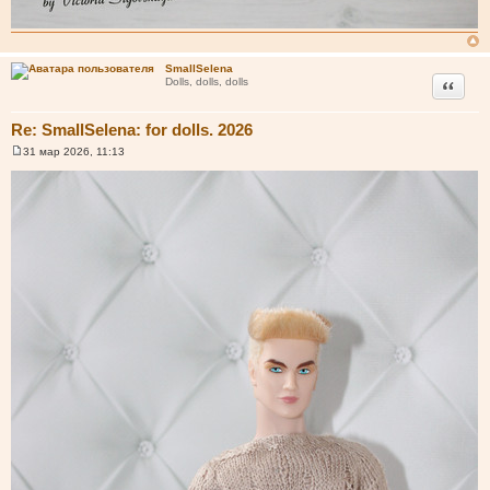
SmallSelena
Цитата
Dolls, dolls, dolls
Re: SmallSelena: for dolls. 2026
31 мар 2026, 11:13
С
о
о
б
щ
е
н
и
е