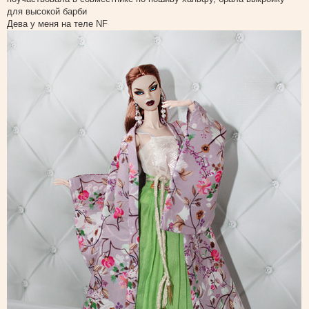
о
для высокой барби
б
щ
Дева у меня на теле NF
е
н
и
е