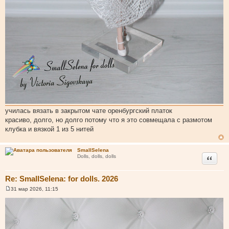
училась вязать в закрытом чате оренбургский платок
красиво, долго, но долго потому что я это совмещала с размотом
клубка и вязкой 1 из 5 нитей
SmallSelena
Цитата
Dolls, dolls, dolls
Re: SmallSelena: for dolls. 2026
31 мар 2026, 11:15
С
о
о
б
щ
е