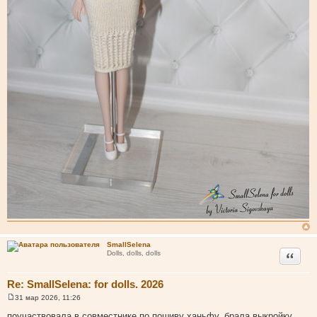
SmallSelena
Цитата
Dolls, dolls, dolls
Re: SmallSelena: for dolls. 2026
31 мар 2026, 11:26
С
о
поучаствовала в совместнике по пошиву ханьфу, брала выкройку