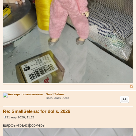
SmallSelena
Цитата
Dolls, dolls, dolls
Re: SmallSelena: for dolls. 2026
31 мар 2026, 11:23
С
о
шарфы-трансформеры
о
б
щ