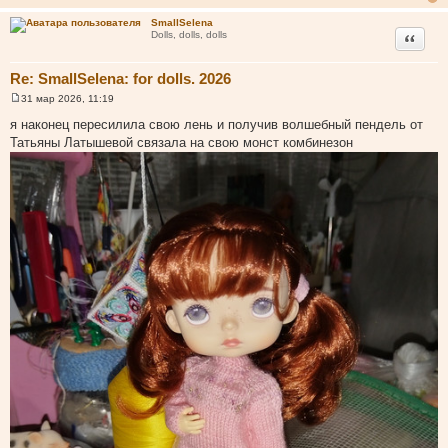
SmallSelena
Цитата
Dolls, dolls, dolls
Re: SmallSelena: for dolls. 2026
31 мар 2026, 11:19
С
о
я наконец пересилила свою лень и получив волшебный пендель от
о
Татьяны Латышевой связала на свою монст комбинезон
б
щ
е
н
и
е