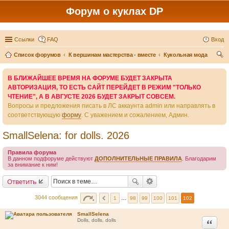
Форум о куклах DP
Ссылки
FAQ
Вход
Список форумов
К вершинам мастерства - вместе
Кукольная мода
ои
В БЛИЖАЙШЕЕ ВРЕМЯ НА ФОРУМЕ БУДЕТ ЗАКРЫТА
ск
АВТОРИЗАЦИЯ, ТО ЕСТЬ САЙТ ПЕРЕЙДЕТ В РЕЖИМ "ТОЛЬКО
ЧТЕНИЕ", А В АВГУСТЕ 2026 БУДЕТ ЗАКРЫТ СОВСЕМ.
Вопросы и предложения писать в ЛС аккаунта admin или направлять в
соответствующую
форму
. С уважением и сожалением, Админ.
SmallSelena: for dolls. 2026
Правила форума
В данном подфоруме действуют
ДОПОЛНИТЕЛЬНЫЕ ПРАВИЛА
. Благодарим
за внимание к ним!
Ответить
3044 сообщения
1
…
98
99
100
101
102
SmallSelena
Цитата
Dolls, dolls, dolls