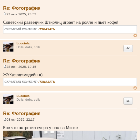
Re: Фотография
27 июн 2025, 23:53
С
о
Советский разведчик Штирлиц играет на рояле и пьёт кофе!
о
б
СКРЫТЫЙ КОНТЕНТ:
ПОКАЗАТЬ
щ
е
н
и
Lucciola
Цитата
е
Dolls, dolls, dolls
Re: Фотография
28 июн 2025, 19:45
С
о
ЖУКдэрдэмидийн =)
о
б
СКРЫТЫЙ КОНТЕНТ:
ПОКАЗАТЬ
щ
е
н
и
Lucciola
Цитата
е
Dolls, dolls, dolls
Re: Фотография
08 окт 2025, 22:17
С
о
Кое-что встретил вчера у нас на Минке.
о
б
щ