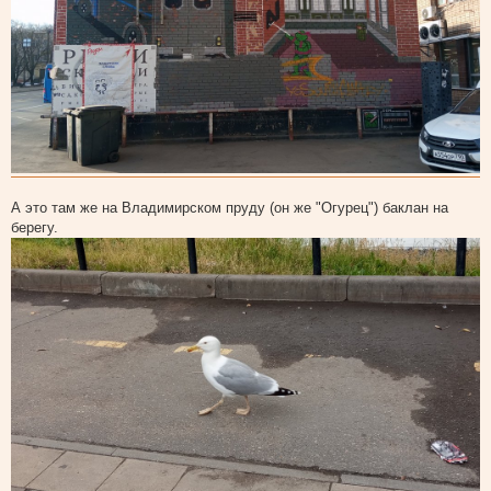
А это там же на Владимирском пруду (он же "Огурец") баклан на
берегу.