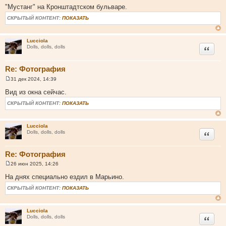
о
"Мустанг" на Кронштадтском бульваре.
о
б
СКРЫТЫЙ КОНТЕНТ:
ПОКАЗАТЬ
щ
е
н
и
Lucciola
Цитата
е
Dolls, dolls, dolls
Re: Фотография
31 дек 2024, 14:39
С
о
Вид из окна сейчас.
о
б
СКРЫТЫЙ КОНТЕНТ:
ПОКАЗАТЬ
щ
е
н
и
Lucciola
Цитата
е
Dolls, dolls, dolls
Re: Фотография
26 июн 2025, 14:26
С
о
На днях специально ездил в Марьино.
о
б
СКРЫТЫЙ КОНТЕНТ:
ПОКАЗАТЬ
щ
е
н
и
Lucciola
Цитата
е
Dolls, dolls, dolls