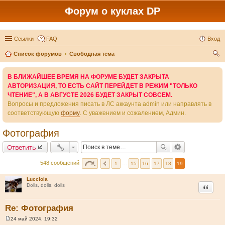
Форум о куклах DP
Ссылки
FAQ
Вход
Список форумов
Свободная тема
ои
В БЛИЖАЙШЕЕ ВРЕМЯ НА ФОРУМЕ БУДЕТ ЗАКРЫТА
ск
АВТОРИЗАЦИЯ, ТО ЕСТЬ САЙТ ПЕРЕЙДЕТ В РЕЖИМ "ТОЛЬКО
ЧТЕНИЕ", А В АВГУСТЕ 2026 БУДЕТ ЗАКРЫТ СОВСЕМ.
Вопросы и предложения писать в ЛС аккаунта admin или направлять в
соответствующую
форму
. С уважением и сожалением, Админ.
Фотография
Ответить
548 сообщений
1
…
15
16
17
18
19
Lucciola
Цитата
Dolls, dolls, dolls
Re: Фотография
24 май 2024, 19:32
С