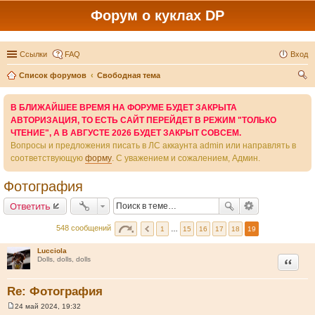
Форум о куклах DP
Ссылки
FAQ
Вход
Список форумов
Свободная тема
ои
В БЛИЖАЙШЕЕ ВРЕМЯ НА ФОРУМЕ БУДЕТ ЗАКРЫТА
ск
АВТОРИЗАЦИЯ, ТО ЕСТЬ САЙТ ПЕРЕЙДЕТ В РЕЖИМ "ТОЛЬКО
ЧТЕНИЕ", А В АВГУСТЕ 2026 БУДЕТ ЗАКРЫТ СОВСЕМ.
Вопросы и предложения писать в ЛС аккаунта admin или направлять в
соответствующую
форму
. С уважением и сожалением, Админ.
Фотография
Ответить
548 сообщений
1
…
15
16
17
18
19
Lucciola
Цитата
Dolls, dolls, dolls
Re: Фотография
24 май 2024, 19:32
С