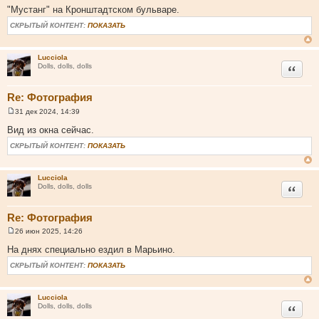
о
"Мустанг" на Кронштадтском бульваре.
о
б
СКРЫТЫЙ КОНТЕНТ:
ПОКАЗАТЬ
щ
е
н
и
Lucciola
Цитата
е
Dolls, dolls, dolls
Re: Фотография
31 дек 2024, 14:39
С
о
Вид из окна сейчас.
о
б
СКРЫТЫЙ КОНТЕНТ:
ПОКАЗАТЬ
щ
е
н
и
Lucciola
Цитата
е
Dolls, dolls, dolls
Re: Фотография
26 июн 2025, 14:26
С
о
На днях специально ездил в Марьино.
о
б
СКРЫТЫЙ КОНТЕНТ:
ПОКАЗАТЬ
щ
е
н
и
Lucciola
Цитата
е
Dolls, dolls, dolls