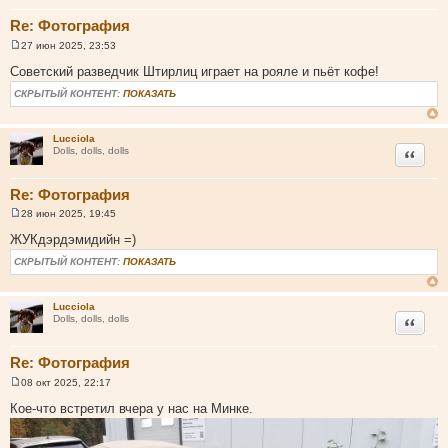
Re: Фотография
27 июн 2025, 23:53
С
о
Советский разведчик Штирлиц играет на рояле и пьёт кофе!
о
б
СКРЫТЫЙ КОНТЕНТ:
ПОКАЗАТЬ
щ
е
н
и
Lucciola
Цитата
е
Dolls, dolls, dolls
Re: Фотография
28 июн 2025, 19:45
С
о
ЖУКдэрдэмидийн =)
о
б
СКРЫТЫЙ КОНТЕНТ:
ПОКАЗАТЬ
щ
е
н
и
Lucciola
Цитата
е
Dolls, dolls, dolls
Re: Фотография
08 окт 2025, 22:17
С
о
Кое-что встретил вчера у нас на Минке.
о
б
щ