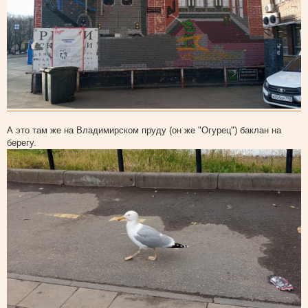
А это там же на Владимирском пруду (он же "Огурец") баклан на
берегу.