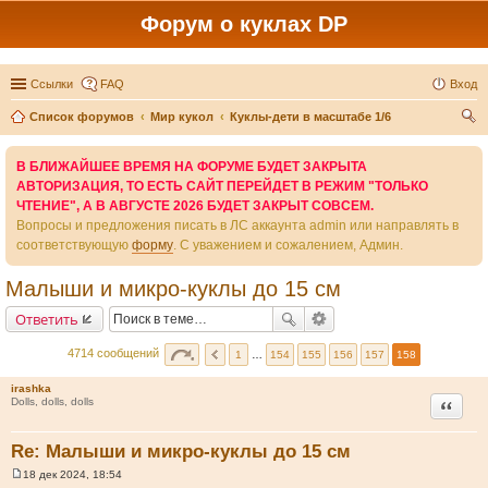
Форум о куклах DP
Ссылки
FAQ
Вход
Список форумов
Мир кукол
Куклы-дети в масштабе 1/6
ои
В БЛИЖАЙШЕЕ ВРЕМЯ НА ФОРУМЕ БУДЕТ ЗАКРЫТА
ск
АВТОРИЗАЦИЯ, ТО ЕСТЬ САЙТ ПЕРЕЙДЕТ В РЕЖИМ "ТОЛЬКО
ЧТЕНИЕ", А В АВГУСТЕ 2026 БУДЕТ ЗАКРЫТ СОВСЕМ.
Вопросы и предложения писать в ЛС аккаунта admin или направлять в
соответствующую
форму
. С уважением и сожалением, Админ.
Малыши и микро-куклы до 15 см
Ответить
4714 сообщений
1
…
154
155
156
157
158
irashka
Цитата
Dolls, dolls, dolls
Re: Малыши и микро-куклы до 15 см
18 дек 2024, 18:54
С