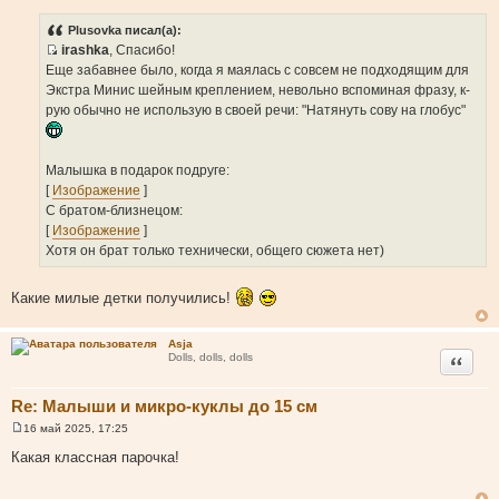
о
о
Plusovka писал(а):
б
irashka
, Спасибо!
щ
И
е
Еще забавнее было, когда я маялась с совсем не подходящим для
н
с
Экстра Минис шейным креплением, невольно вспоминая фразу, к-
и
т
е
рую обычно не использую в своей речи: "Натянуть сову на глобус"
о
ч
н
Малышка в подарок подруге:
и
[
Изображение
]
к
С братом-близнецом:
ц
[
Изображение
]
и
Хотя он брат только технически, общего сюжета нет)
т
а
Какие милые детки получились!
т
ы
Asja
Цитата
Dolls, dolls, dolls
Re: Малыши и микро-куклы до 15 см
16 май 2025, 17:25
С
о
Какая классная парочка!
о
б
щ