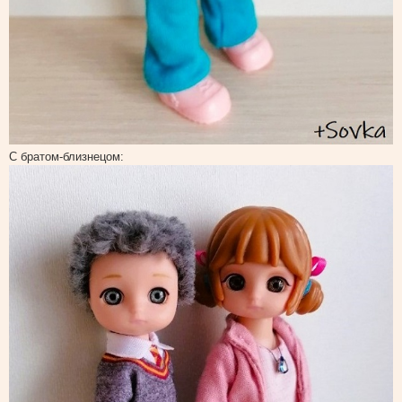
С братом-близнецом: