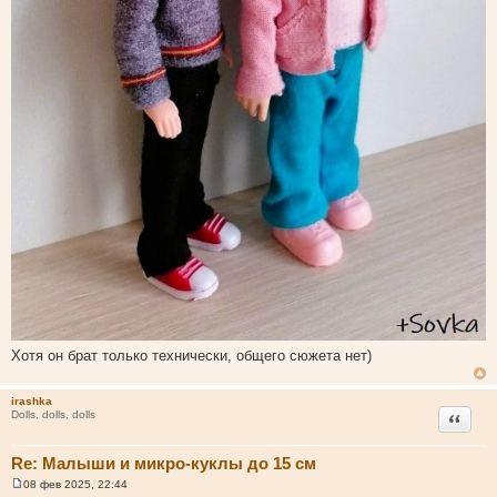
Хотя он брат только технически, общего сюжета нет)
irashka
Цитата
Dolls, dolls, dolls
Re: Малыши и микро-куклы до 15 см
08 фев 2025, 22:44
С