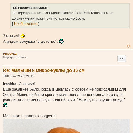
о
о
Plusovka писал(а):
б
Перепрошитая Блондинка Barbie Extra Mini Minis на теле
щ
И
е
Дисней-мини тоже получилась около 15см:
н
с
[
Изображение
]
и
т
е
о
Забавно!
ч
А рядом Золушка "в детстве".
н
и
Plusovka
к
Цитата
Мир кукол зовет...
ц
и
Re: Малыши и микро-куклы до 15 см
т
а
08 фев 2025, 21:45
С
т
о
irashka
, Спасибо!
о
ы
Еще забавнее было, когда я маялась с совсем не подходящим для
б
щ
Экстра Минис шейным креплением, невольно вспоминая фразу, к-
е
рую обычно не использую в своей речи: "Натянуть сову на глобус"
н
и
е
Малышка в подарок подруге: