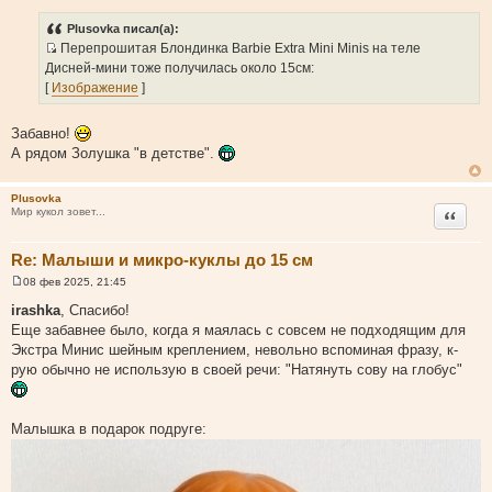
о
о
Plusovka писал(а):
б
Перепрошитая Блондинка Barbie Extra Mini Minis на теле
щ
И
е
Дисней-мини тоже получилась около 15см:
н
с
[
Изображение
]
и
т
е
о
Забавно!
ч
А рядом Золушка "в детстве".
н
и
Plusovka
к
Цитата
Мир кукол зовет...
ц
и
Re: Малыши и микро-куклы до 15 см
т
а
08 фев 2025, 21:45
С
т
о
irashka
, Спасибо!
о
ы
Еще забавнее было, когда я маялась с совсем не подходящим для
б
щ
Экстра Минис шейным креплением, невольно вспоминая фразу, к-
е
рую обычно не использую в своей речи: "Натянуть сову на глобус"
н
и
е
Малышка в подарок подруге: