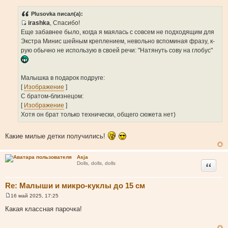
о
о
Plusovka писал(а):
б
irashka
, Спасибо!
щ
И
е
Еще забавнее было, когда я маялась с совсем не подходящим для
н
с
Экстра Минис шейным креплением, невольно вспоминая фразу, к-
и
т
е
рую обычно не использую в своей речи: "Натянуть сову на глобус"
о
ч
н
Малышка в подарок подруге:
и
[
Изображение
]
к
С братом-близнецом:
ц
[
Изображение
]
и
Хотя он брат только технически, общего сюжета нет)
т
а
Какие милые детки получились!
т
ы
Asja
Цитата
Dolls, dolls, dolls
Re: Малыши и микро-куклы до 15 см
16 май 2025, 17:25
С
о
Какая классная парочка!
о
б
щ