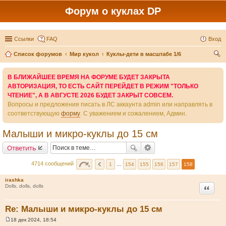
Форум о куклах DP
Ссылки
FAQ
Вход
Список форумов
Мир кукол
Куклы-дети в масштабе 1/6
ои
В БЛИЖАЙШЕЕ ВРЕМЯ НА ФОРУМЕ БУДЕТ ЗАКРЫТА
ск
АВТОРИЗАЦИЯ, ТО ЕСТЬ САЙТ ПЕРЕЙДЕТ В РЕЖИМ "ТОЛЬКО
ЧТЕНИЕ", А В АВГУСТЕ 2026 БУДЕТ ЗАКРЫТ СОВСЕМ.
Вопросы и предложения писать в ЛС аккаунта admin или направлять в
соответствующую
форму
. С уважением и сожалением, Админ.
Малыши и микро-куклы до 15 см
Ответить
4714 сообщений
1
…
154
155
156
157
158
irashka
Цитата
Dolls, dolls, dolls
Re: Малыши и микро-куклы до 15 см
18 дек 2024, 18:54
С