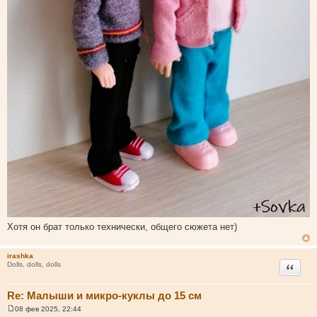
Хотя он брат только технически, общего сюжета нет)
irashka
Цитата
Dolls, dolls, dolls
Re: Малыши и микро-куклы до 15 см
08 фев 2025, 22:44
С