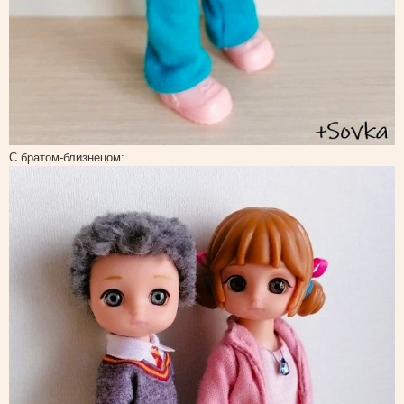
С братом-близнецом: