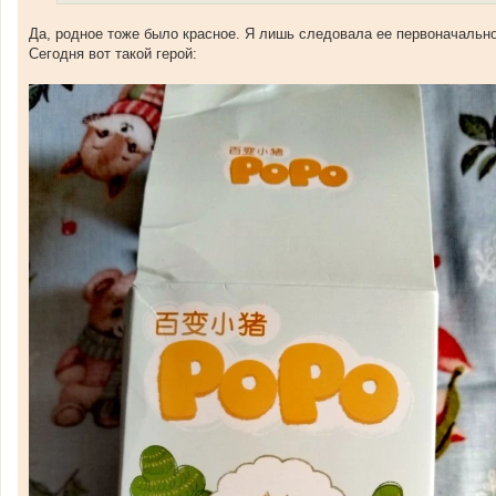
И
и
с
е
Да, родное тоже было красное. Я лишь следовала ее первоначально
т
Сегодня вот такой герой:
о
ч
н
и
к
ц
и
т
а
т
ы