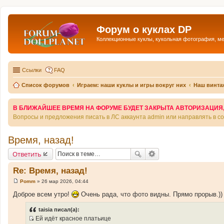
Форум о куклах DP
Коллекционные куклы, кукольная фотография, м
Ссылки
FAQ
Список форумов
Играем: наши куклы и игры вокруг них
Наш винта
В БЛИЖАЙШЕЕ ВРЕМЯ НА ФОРУМЕ БУДЕТ ЗАКРЫТА АВТОРИЗАЦИЯ, Т
Вопросы и предложения писать в ЛС аккаунта admin или направлять в 
Время, назад!
Ответить
Re: Время, назад!
Pomm
»
26 мар 2026, 04:44
С
о
Доброе всем утро!
Очень рада, что фото видны. Прямо прорыв.))
о
б
taisia писал(а):
щ
е
Ей идёт красное платьице
н