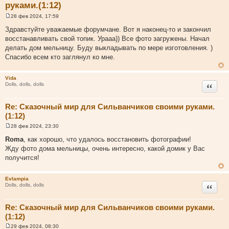
руками.(1:12)
28 фев 2024, 17:59
С
о
Здравстуйте уважаемые форумчане. Вот я наконец-то и закончил
о
восстанавливать свой топик. Урааа)) Все фото загружены. Начал
б
щ
делать дом мельницу. Буду выкладывать по мере изготовления. )
е
Спасибо всем кто заглянул ко мне.
н
и
е
Vida
Цитата
Dolls, dolls, dolls
Re: Сказочный мир для Сильванчиков своими руками.
(1:12)
28 фев 2024, 23:30
С
о
Roma
, как хорошо, что удалось восстановить фотографии!
о
Жду фото дома мельницы, очень интересно, какой домик у Вас
б
щ
получится!
е
н
и
Evlampia
е
Цитата
Dolls, dolls, dolls
Re: Сказочный мир для Сильванчиков своими руками.
(1:12)
29 фев 2024, 08:30