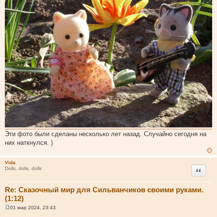
Эти фото были сделаны несколько лет назад. Случайно сегодня на
них наткнулся. )
Vida
Цитата
Dolls, dolls, dolls
Re: Сказочный мир для Сильванчиков своими руками.
(1:12)
01 мар 2024, 23:43
С