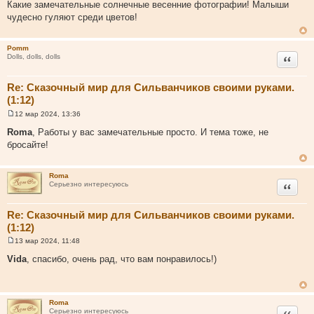
о
Какие замечательные солнечные весенние фотографии! Малыши
о
чудесно гуляют среди цветов!
б
щ
е
н
Pomm
и
Цитата
Dolls, dolls, dolls
е
Re: Сказочный мир для Сильванчиков своими руками.
(1:12)
12 мар 2024, 13:36
С
о
Roma
, Работы у вас замечательные просто. И тема тоже, не
о
бросайте!
б
щ
е
н
Roma
и
Цитата
Серьезно интересуюсь
е
Re: Сказочный мир для Сильванчиков своими руками.
(1:12)
13 мар 2024, 11:48
С
о
Vida
, спасибо, очень рад, что вам понравилось!)
о
б
щ
е
н
Roma
и
Цитата
Серьезно интересуюсь