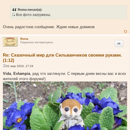
С
о
о
Roma писал(а):
б
Все фото загружены.
щ
И
е
н
с
и
Очень радостное сообщение. Ждем новых домиков
т
е
о
Roma
ч
Цитата
Серьезно интересуюсь
н
и
Re: Сказочный мир для Сильванчиков своими руками.
к
(1:12)
ц
и
01 мар 2024, 17:24
С
т
о
Vida
,
Evlampia
, рад что заглянули. С первым днем весны вас и всех
о
а
жителей этого форума!)
б
т
щ
е
ы
н
и
е