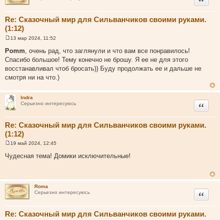
е
Re: Сказочный мир для Сильванчиков своими руками.
(1:12)
13 мар 2024, 11:52
С
о
Pomm
, очень рад, что заглянули и что вам все понравилось!
о
Спасибо большое! Тему конечно не брошу. Я ее не для этого
б
щ
восстанавливал чтоб бросать)) Буду продолжать ее и дальше не
е
смотря ни на что.)
н
и
е
Indra
Цитата
Серьезно интересуюсь
Re: Сказочный мир для Сильванчиков своими руками.
(1:12)
19 май 2024, 12:45
С
о
Чудесная тема! Домики исключительные!
о
б
щ
е
н
Roma
и
Цитата
Серьезно интересуюсь
е
Re: Сказочный мир для Сильванчиков своими руками.