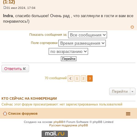
(1:12)
01 июл 2024, 17:04
С
о
Indra
, спасибо большое! Очень рад , что заглянули в гости и вам все
о
понравилось!)
б
щ
е
н
Показать сообщения за:
и
е
Поле сортировки
Ответить
70 сообщений
1
2
3
Перейти
КТО СЕЙЧАС НА КОНФЕРЕНЦИИ
Сейчас этот форум просматривают: нет зарегистрированных пользователей
Список форумов
Создано на основе
phpBB
® Forum Software © phpBB Limited
Русская поддержка phpBB