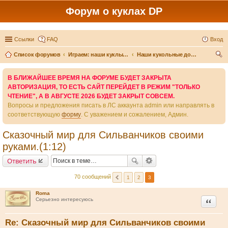
Форум о куклах DP
Ссылки
FAQ
Вход
Список форумов
Играем: наши куклы и игры вокруг них
Наши кукольные домики и миниатюра
ои
В БЛИЖАЙШЕЕ ВРЕМЯ НА ФОРУМЕ БУДЕТ ЗАКРЫТА
ск
АВТОРИЗАЦИЯ, ТО ЕСТЬ САЙТ ПЕРЕЙДЕТ В РЕЖИМ "ТОЛЬКО
ЧТЕНИЕ", А В АВГУСТЕ 2026 БУДЕТ ЗАКРЫТ СОВСЕМ.
Вопросы и предложения писать в ЛС аккаунта admin или направлять в
соответствующую
форму
. С уважением и сожалением, Админ.
Сказочный мир для Сильванчиков своими
руками.(1:12)
Ответить
70 сообщений
1
2
3
Roma
Цитата
Серьезно интересуюсь
Re: Сказочный мир для Сильванчиков своими