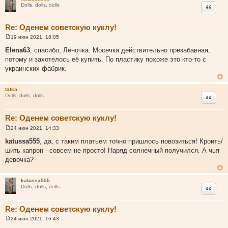
и
Цитата
Dolls, dolls, dolls
е
Re: Оденем советскую куклу!
19 июн 2021, 18:05
С
о
Elena63
, спасибо, Леночка. Мосечка действительно презабавная,
о
потому и захотелось её купить. По пластику похоже это кто-то с
б
щ
украинских фабрик.
е
н
и
tatka
е
Цитата
Dolls, dolls, dolls
Re: Оденем советскую куклу!
24 июн 2021, 14:33
С
о
katussa555
, да, с таким платьем точно пришлось повозиться! Кроить/
о
шить капрон - совсем не просто! Наряд солнечный получился. А чья
б
щ
девочка?
е
н
и
katussa555
е
Цитата
Dolls, dolls, dolls
Re: Оденем советскую куклу!
24 июн 2021, 16:43
С