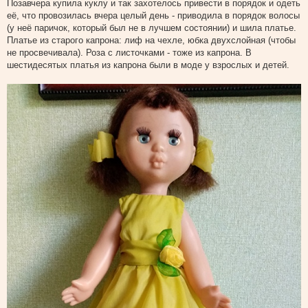
Позавчера купила куклу и так захотелось привести в порядок и одеть
о
её, что провозилась вчера целый день - приводила в порядок волосы
б
щ
(у неё паричок, который был не в лучшем состоянии) и шила платье.
е
Платье из старого капрона: лиф на чехле, юбка двухслойная (чтобы
н
и
не просвечивала). Роза с листочками - тоже из капрона. В
е
шестидесятых платья из капрона были в моде у взрослых и детей.