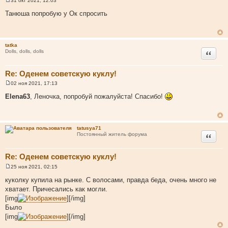
31 окт 2021, 12:03
С
о
Танюша попробую у Ок спросить
о
б
щ
е
н
tatka
и
Цитата
Dolls, dolls, dolls
е
Re: Оденем советскую куклу!
02 ноя 2021, 17:13
С
о
Elena63
, Леночка, попробуй пожалуйста! Спасибо!
о
б
щ
е
н
tatusya71
и
Цитата
Постоянный житель форума
е
Re: Оденем советскую куклу!
25 ноя 2021, 02:15
С
о
куколку купила на рынке. С волосами, правда беда, очень много не
о
хватает. Причесались как могли.
б
щ
[img
][/img]
е
Было
н
и
[img
][/img]
е