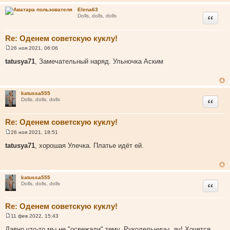
Elena63
Цитата
Dolls, dolls, dolls
Re: Оденем советскую куклу!
26 ноя 2021, 06:06
С
о
tatusya71
, Замечательный наряд. Ульночка Аским
о
б
щ
е
н
katussa555
и
Цитата
Dolls, dolls, dolls
е
Re: Оденем советскую куклу!
26 ноя 2021, 18:51
С
о
tatusya71
, хорошая Улечка. Платье идёт ей.
о
б
щ
е
н
katussa555
и
Цитата
Dolls, dolls, dolls
е
Re: Оденем советскую куклу!
11 фев 2022, 15:43
С
о
Давно что-то мы не "освежали" тему. Рукодельницы, ау! Хочется