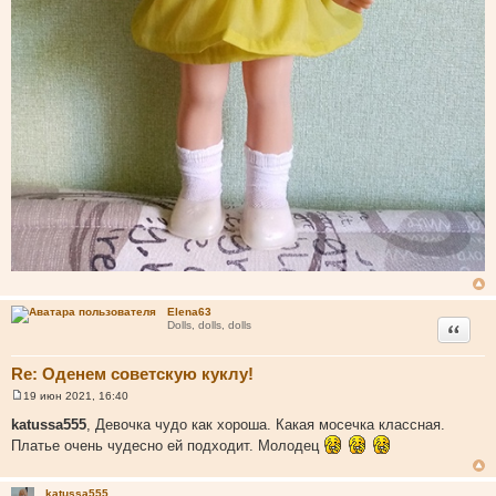
Elena63
Цитата
Dolls, dolls, dolls
Re: Оденем советскую куклу!
19 июн 2021, 16:40
С
о
katussa555
, Девочка чудо как хороша. Какая мосечка классная.
о
Платье очень чудесно ей подходит. Молодец
б
щ
е
н
katussa555