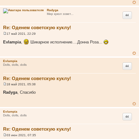
щ
е
н
Radyga
и
Цитата
Мир кукол зовет...
е
Re: Оденем советскую куклу!
17 май 2021, 22:29
С
о
Evlampia
,
Шикарное исполнение....Донна Роза...
о
б
щ
е
н
Evlampia
и
Цитата
Dolls, dolls, dolls
е
Re: Оденем советскую куклу!
18 май 2021, 05:38
С
о
Radyga
, Спасибо
о
б
щ
е
н
Evlampia
и
Цитата
Dolls, dolls, dolls
е
Re: Оденем советскую куклу!
03 июн 2021, 07:35
С