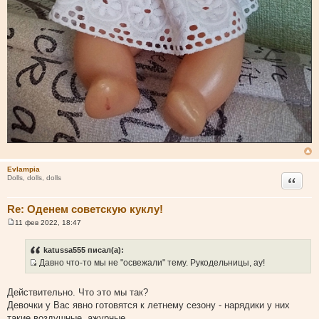
Evlampia
Цитата
Dolls, dolls, dolls
Re: Оденем советскую куклу!
11 фев 2022, 18:47
С
о
о
katussa555 писал(а):
б
Давно что-то мы не "освежали" тему. Рукодельницы, ау!
щ
И
е
н
с
и
Действительно. Что это мы так?
т
е
Девочки у Вас явно готовятся к летнему сезону - нарядики у них
о
такие воздушные, ажурные.