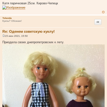
о
Катя паричковая 25см. Кирово-Чепецк
о
б
щ
е
н
Yolanda
и
Цитата
Куклы? Обожаю!
е
Re: Оденем советскую куклу!
15 июн 2021, 15:50
С
о
Приодела своих днепропетровских к лету.
о
б
щ
е
н
и
е