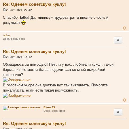
Re: Оденем советскую куклу!
28 окт 2021, 22:42
С
о
Спасибо,
tatka
! Да, минимум трудозатрат и вполне сносный
о
результат
б
щ
е
н
tatka
и
Цитата
Dolls, dolls, dolls
е
Re: Оденем советскую куклу!
29 окт 2021, 15:12
С
о
Обращаюсь за помощью! Нет ли у вас, любители кукол, такой
о
барышни? Не могли бы вы поделиться со мной выкройкой
б
щ
кокошника?
е
н
и
В головном уборе она должна вот так выглядеть. Помогите
е
пожалуйста, если есть такая возможность.
Elena63
Цитата
Dolls, dolls, dolls
Re: Оденем советскую куклу!