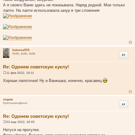
ч
А я своего Ваню здесь не показывала. Наряд родной. Мои только
н
лапти. На лапти использовала шнур в три сложения
и
к
ц
и
т
а
т
katussa555
ы
Цитата
Dolls, dolls, dolls
Re: Оденем советскую куклу!
11 фев 2022, 19:11
С
о
Хороши лапоточки! Ну и Ванюшка, конечно, красавец
о
б
щ
е
н
nogata
и
Цитата
Кукольник-фанат
е
Re: Оденем советскую куклу!
03 мар 2022, 20:05
С
о
Натуся на прогулке.
о