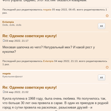
Фото убрала. Видимо, этот хостинг оказался коварным.
б
щ
е
н
Последний раз редактировалось
nogata
05 мар 2022, 06:45, всего редактировалось 1
и
раз.
е
Evlampia
Цитата
Dolls, dolls, dolls
Re: Оденем советскую куклу!
03 мар 2022, 21:17
С
о
Меховая шапочка из чего? Натуральный мех? И какой рост у
о
куколки?
б
щ
е
н
Последний раз редактировалось
Evlampia
04 мар 2022, 21:13, всего редактировалось
и
1 раз.
е
nogata
Цитата
Кукольник-фанат
Re: Оденем советскую куклу!
04 мар 2022, 21:02
С
о
Кукла куплена в 1968 году, была очень любима. Но получилось так,
о
что больше 30 лет она провела в сарае. В один из приездов в родной
б
щ
город я сутки провела на раскопках, разыскивая друзей - и
е