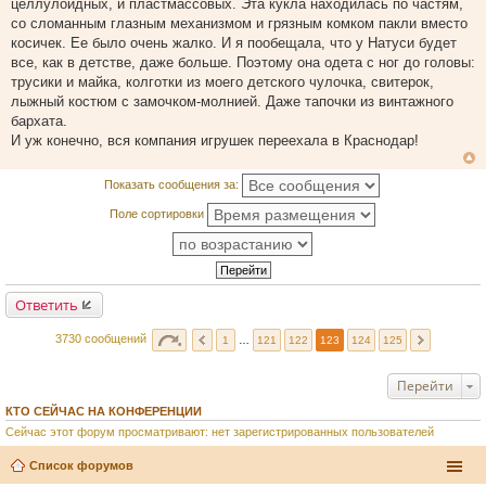
целлулоидных, и пластмассовых. Эта кукла находилась по частям,
н
и
со сломанным глазным механизмом и грязным комком пакли вместо
е
косичек. Ее было очень жалко. И я пообещала, что у Натуси будет
все, как в детстве, даже больше. Поэтому она одета с ног до головы:
трусики и майка, колготки из моего детского чулочка, свитерок,
лыжный костюм с замочком-молнией. Даже тапочки из винтажного
бархата.
И уж конечно, вся компания игрушек переехала в Краснодар!
Показать сообщения за:
Поле сортировки
Ответить
3730 сообщений
1
…
121
122
123
124
125
Перейти
КТО СЕЙЧАС НА КОНФЕРЕНЦИИ
Сейчас этот форум просматривают: нет зарегистрированных пользователей
Список форумов