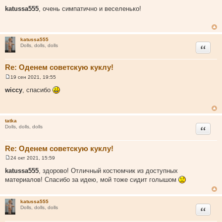
С
о
katussa555
, очень симпатично и веселенько!
о
б
щ
е
н
katussa555
и
Цитата
Dolls, dolls, dolls
е
Re: Оденем советскую куклу!
19 сен 2021, 19:55
С
о
wiccy
, спасибо
о
б
щ
е
н
tatka
и
Цитата
Dolls, dolls, dolls
е
Re: Оденем советскую куклу!
24 окт 2021, 15:59
С
о
katussa555
, здорово! Отличный костюмчик из доступных
о
материалов! Спасибо за идею, мой тоже сидит голышом
б
щ
е
н
katussa555
и
Цитата
Dolls, dolls, dolls
е