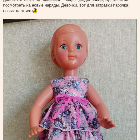
о
посмотреть на новые наряды. Девочки, вот для затравки парочка
б
щ
новых платьев
е
н
и
е