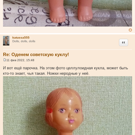
katussa555
Цитата
Dolls, dolls, dolls
Re: Оденем советскую куклу!
11 фев 2022, 15:48
С
о
И вот ещё парочка. На этом фото целлулоидная кукла, может быть
о
кто-то знает, чья такая. Ножки неродные у неё.
б
щ
е
н
и
е