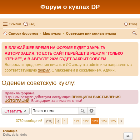
Форум о куклах DP
Ссылки
FAQ
Вход
Список форумов
Мир кукол
Советские винтажные куклы
ои
В БЛИЖАЙШЕЕ ВРЕМЯ НА ФОРУМЕ БУДЕТ ЗАКРЫТА
ск
АВТОРИЗАЦИЯ, ТО ЕСТЬ САЙТ ПЕРЕЙДЕТ В РЕЖИМ "ТОЛЬКО
ЧТЕНИЕ", А В АВГУСТЕ 2026 БУДЕТ ЗАКРЫТ СОВСЕМ.
Вопросы и предложения писать в ЛС аккаунта admin или направлять в
соответствующую
форму
. С уважением и сожалением, Админ.
Оденем советскую куклу!
Правила форума
В данном разделе действуют следующие
ПРИНЦИПЫ ВЫСТАВЛЕНИЯ
ФОТОГРАФИЙ
. Благодарим за внимание к ним!
Ответить
3730 сообщений
1
…
121
122
123
124
125
Evlampia
Цитата
Dolls, dolls, dolls