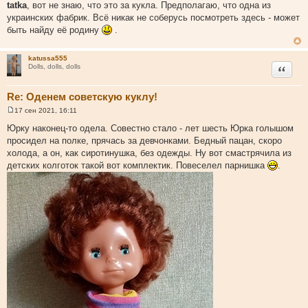
о
tatka
, вот не знаю, что это за кукла. Предполагаю, что одна из
о
украинских фабрик. Всё никак не соберусь посмотреть здесь - может
б
щ
быть найду её родину
.
е
н
и
katussa555
е
Цитата
Dolls, dolls, dolls
Re: Оденем советскую куклу!
17 сен 2021, 16:11
С
о
Юрку наконец-то одела. Совестно стало - лет шесть Юрка голышом
о
просидел на полке, прячась за девчонками. Бедный пацан, скоро
б
щ
холода, а он, как сиротинушка, без одежды. Ну вот смастрячила из
е
детских колготок такой вот комплектик. Повеселел парнишка
.
н
и
е