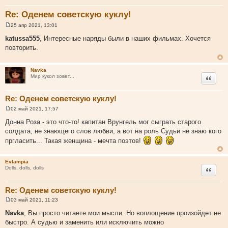
Re: Оденем советскую куклу!
25 апр 2021, 13:01
С
о
katussa555
, Интересные наряды были в наших фильмах. Хочется
о
повторить.
б
щ
е
н
Navka
и
Цитата
Мир кукол зовет...
е
Re: Оденем советскую куклу!
02 май 2021, 17:57
С
о
Донна Роза - это что-то! капитан Врунгель мог сыграть старого
о
солдата, не знающего слов любви, а вот на роль Судьи не знаю кого
б
щ
пргласить... Такая женщина - мечта поэтов!
е
н
и
Evlampia
е
Цитата
Dolls, dolls, dolls
Re: Оденем советскую куклу!
03 май 2021, 11:23
С
о
Navka
, Вы просто читаете мои мысли. Но воплощение произойдет не
о
быстро. А судью и заменить или исключить можно
б