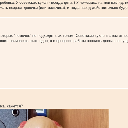
ебенка. У советских кукол - всегда дети. ( У немецких, на мой взгляд, 
ать возраст девочки (или мальчика), и тогда наряд действительно буде
екоторых "немочек" не подходят к их телам. Советские куклы в этом отн
вает, начинаешь шить одно, а в процессе работы вносишь довольно су
ика, кажется?