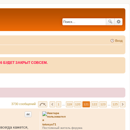
Вход
26 БУДЕТ ЗАКРЫТ СОВСЕМ.
3730 сообщений
1
…
119
120
121
122
123
…
125
Цитата
tatusya71
всегда кажется,
Постоянный житель форума