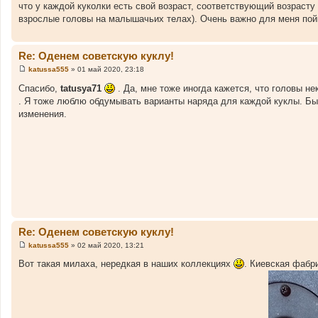
что у каждой куколки есть свой возраст, соответствующий возрасту р
б
щ
взрослые головы на малышачьих телах). Очень важно для меня пойм
е
н
и
е
Re: Оденем советскую куклу!
katussa555
»
01 май 2020, 23:18
С
о
Спасибо,
tatusya71
. Да, мне тоже иногда кажется, что головы н
о
. Я тоже люблю обдумывать варианты наряда для каждой куклы. Бы
б
щ
изменения.
е
н
и
е
Re: Оденем советскую куклу!
katussa555
»
02 май 2020, 13:21
С
о
Вот такая милаха, нередкая в наших коллекциях
. Киевская фабр
о
б
щ
е
н
и