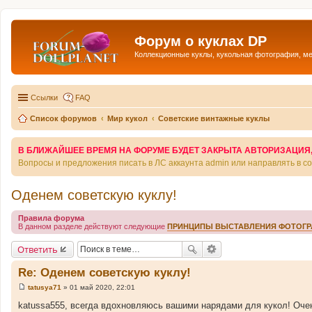
Форум о куклах DP
Коллекционные куклы, кукольная фотография, м
Ссылки
FAQ
Список форумов
Мир кукол
Советские винтажные куклы
В БЛИЖАЙШЕЕ ВРЕМЯ НА ФОРУМЕ БУДЕТ ЗАКРЫТА АВТОРИЗАЦИЯ, Т
Вопросы и предложения писать в ЛС аккаунта admin или направлять в 
Оденем советскую куклу!
Правила форума
В данном разделе действуют следующие
ПРИНЦИПЫ ВЫСТАВЛЕНИЯ ФОТОГ
Ответить
Re: Оденем советскую куклу!
tatusya71
»
01 май 2020, 22:01
С
о
katussa555, всегда вдохновляюсь вашими нарядами для кукол! Очень
о