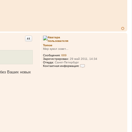
Цитата
Tomoe
Мир кукол зовет...
Сообщения:
689
Зарегистрирован:
29 май 2011, 14:34
Откуда:
Санкт-Петербург
Контактная информация:
К
 без Ваших новых
о
н
т
а
к
т
н
а
я
и
н
ф
о
р
м
а
ц