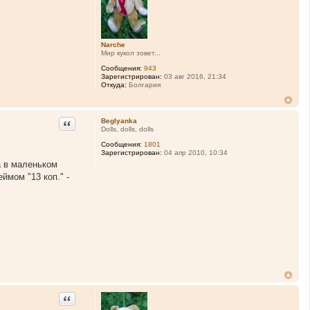
Narche
Мир кукол зовет...
Сообщения:
943
Зарегистрирован:
03 авг 2016, 21:34
Откуда:
Болгария
Цитата
Beglyanka
Dolls, dolls, dolls
Сообщения:
1801
Зарегистрирован:
04 апр 2010, 10:34
а в маленьком
ймом "13 коп." -
Цитата