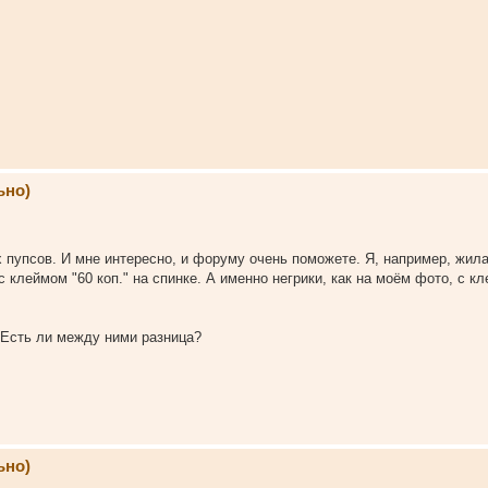
ьно)
х пупсов. И мне интересно, и форуму очень поможете. Я, например, жил
клеймом "60 коп." на спинке. А именно негрики, как на моём фото, с кле
. Есть ли между ними разница?
ьно)