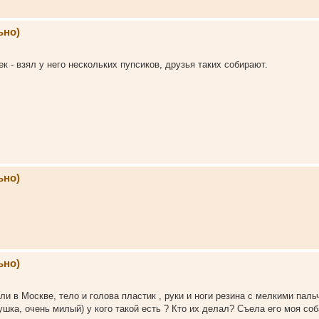
ьно)
 - взял у него нескольких пупсиков, друзья таких собирают.
ьно)
ьно)
 в Москве, тело и голова пластик , руки и ноги резина с мелкими паль
шка, очень милый) у кого такой есть ? Кто их делал? Съела его моя соб