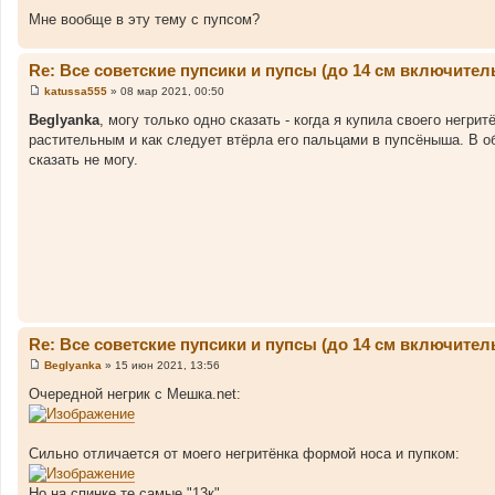
е
Мне вообще в эту тему с пупсом?
н
и
е
Re: Все советские пупсики и пупсы (до 14 см включител
katussa555
»
08 мар 2021, 00:50
С
о
Beglyanka
, могу только одно сказать - когда я купила своего негр
о
растительным и как следует втёрла его пальцами в пупсёныша. В общ
б
щ
сказать не могу.
е
н
и
е
Re: Все советские пупсики и пупсы (до 14 см включител
Beglyanka
»
15 июн 2021, 13:56
С
о
Очередной негрик с Мешка.net:
о
б
щ
е
Сильно отличается от моего негритёнка формой носа и пупком:
н
и
е
Но на спинке те самые "13к".