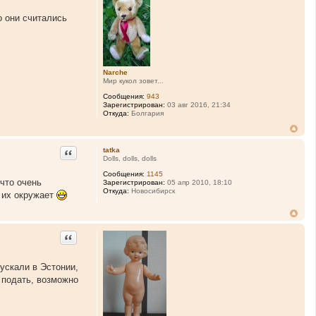
о они считались
Narche
Мир кукол зовет...
Сообщения:
943
Зарегистрирован:
03 авг 2016, 21:34
Откуда:
Болгария
Цитата
tatka
Dolls, dolls, dolls
Сообщения:
1145
 что очень
Зарегистрирован:
05 апр 2010, 18:10
Откуда:
Новосибирск
о их окружает
Цитата
пускали в Эстонии,
 подать, возможно