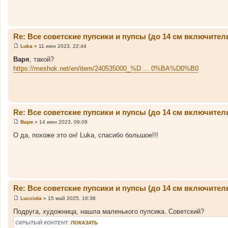
е
н
и
е
Re: Все советские пупсики и пупсы (до 14 см включител
Luka
»
11 июн 2023, 22:44
С
о
Варя
, такой?
о
https://meshok.net/en/item/240535000_%D ... 0%BA%D0%B0
б
щ
е
н
и
е
Re: Все советские пупсики и пупсы (до 14 см включител
Варя
»
14 июн 2023, 09:09
С
о
О да, похоже это он! Luka, спасибо большое!!!
о
б
щ
е
н
и
е
Re: Все советские пупсики и пупсы (до 14 см включител
Lucciola
»
15 май 2025, 16:38
С
о
Подруга, художница, нашла маленького пупсика. Советский?
о
б
СКРЫТЫЙ КОНТЕНТ:
ПОКАЗАТЬ
щ