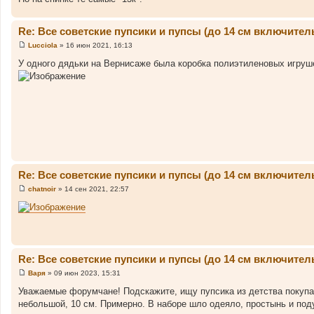
Re: Все советские пупсики и пупсы (до 14 см включител
Lucciola
»
16 июн 2021, 16:13
С
о
У одного дядьки на Вернисаже была коробка полиэтиленовых игрушек
о
б
щ
е
н
и
е
Re: Все советские пупсики и пупсы (до 14 см включител
chatnoir
»
14 сен 2021, 22:57
С
о
о
б
щ
е
н
и
Re: Все советские пупсики и пупсы (до 14 см включител
е
Варя
»
09 июн 2023, 15:31
С
о
Уважаемые форумчане! Подскажите, ищу пупсика из детства покупали
о
небольшой, 10 см. Примерно. В наборе шло одеяло, простынь и поду
б
щ