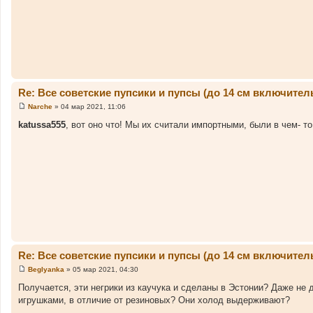
е
Re: Все советские пупсики и пупсы (до 14 см включител
Narche
»
04 мар 2021, 11:06
С
о
katussa555
, вот оно что! Мы их считали импортными, были в чем- то
о
б
щ
е
н
и
е
Re: Все советские пупсики и пупсы (до 14 см включител
Beglyanka
»
05 мар 2021, 04:30
С
о
Получается, эти негрики из каучука и сделаны в Эстонии? Даже не 
о
игрушками, в отличие от резиновых? Они холод выдерживают?
б
щ