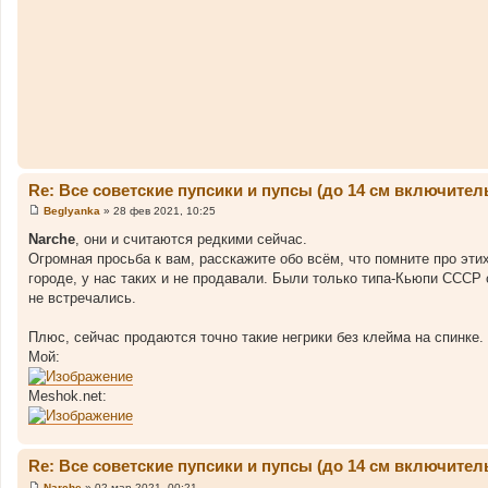
б
щ
е
н
и
е
Re: Все советские пупсики и пупсы (до 14 см включител
Beglyanka
»
28 фев 2021, 10:25
С
о
Narche
, они и считаются редкими сейчас.
о
Огромная просьба к вам, расскажите обо всём, что помните про эти
б
щ
городе, у нас таких и не продавали. Были только типа-Кьюпи СССР с 
е
не встречались.
н
и
е
Плюс, сейчас продаются точно такие негрики без клейма на спинке
Мой:
Meshok.net:
Re: Все советские пупсики и пупсы (до 14 см включител
Narche
»
02 мар 2021, 00:21