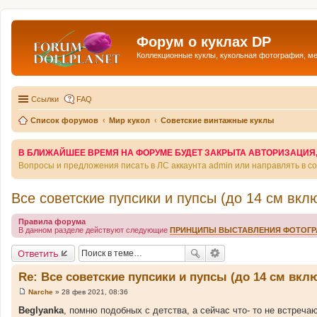
Форум о куклах DP
Коллекционные куклы, кукольная фотография, м
Ссылки
FAQ
Список форумов
Мир кукол
Советские винтажные куклы
В БЛИЖАЙШЕЕ ВРЕМЯ НА ФОРУМЕ БУДЕТ ЗАКРЫТА АВТОРИЗАЦИЯ, Т
Вопросы и предложения писать в ЛС аккаунта admin или направлять в 
Все советские пупсики и пупсы (до 14 см вкл
Правила форума
В данном разделе действуют следующие
ПРИНЦИПЫ ВЫСТАВЛЕНИЯ ФОТОГ
Ответить
Re: Все советские пупсики и пупсы (до 14 см вкл
Narche
»
28 фев 2021, 08:36
С
о
Beglyanka
, помню подобных с детства, а сейчас что- то не встреча
о