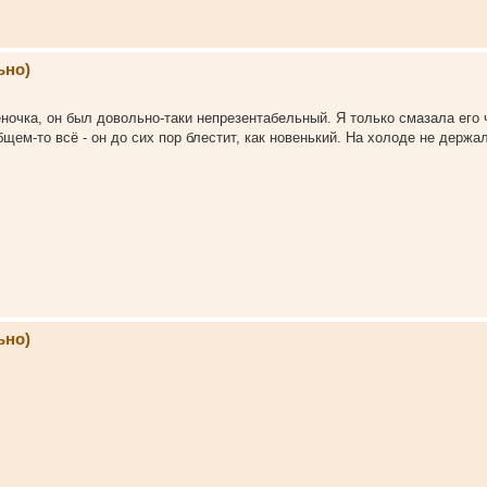
ьно)
итёночка, он был довольно-таки непрезентабельный. Я только смазала его
ем-то всё - он до сих пор блестит, как новенький. На холоде не держал
ьно)