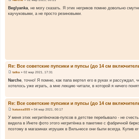
С
о
Beglyanka
, не могу сказать. Я этих негриков помню довольно смутн
о
каучуковыми, а не просто резиновыми.
б
щ
е
н
и
е
Re: Все советские пупсики и пупсы (до 14 см включител
tatka
»
02 мар 2021, 17:31
С
о
Narche
, точно! Я помню, как папа вертел его в руках и рассуждал, 
о
хотелось уже играть, а мне лекцию читали, в которой я ничего поня
б
щ
е
н
и
Re: Все советские пупсики и пупсы (до 14 см включител
е
katussa555
»
04 мар 2021, 00:17
С
о
У меня этих негритёночков-пупсов в детстве перебывало - не счесть
о
видела в Инете фото этого негритёнка в пакетике с фабричной бирк
б
щ
поэтому в магазинах игрушек в Вильнюсе они были всегда. Купив ег
е
н
и