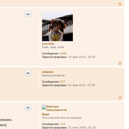
Цитата
Lucciola
Dolls, dolls, dolls
Сообщения:
3263
Зарегистрирован:
16 фев 2014, 16:33
Цитата
chatnoir
Кукольник-фанат
Сообщения:
377
Зарегистрирован:
02 фев 2011, 15:30
Цитата
Варя
Постоянный житель форума
чиками,
Сообщения:
172
ака(
Зарегистрирован:
01 июл 2008, 05:18