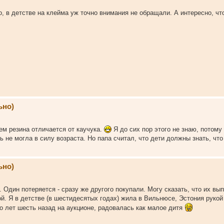
о, в детстве на клейма уж точно внимания не обращали. А интересно, чт
ьно)
чем резина отличается от каучука.
Я до сих пор этого не знаю, потому
ть не могла в силу возраста. Но папа считал, что дети должны знать, чт
ьно)
. Один потеряется - сразу же другого покупали. Могу сказать, что их вы
ой. Я в детстве (в шестидесятых годах) жила в Вильнюсе, Эстония рукой
о лет шесть назад на аукционе, радовалась как малое дитя