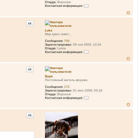
Откуда:
Воронеж
Контактная информация:
К
о
н
т
Цитата
а
к
Luka
т
Мир кукол зовет...
н
а
Сообщения:
700
я
Зарегистрирован:
09 ноя 2006, 10:34
и
Откуда:
Latvia
н
Контактная информация:
ф
К
о
о
р
н
м
т
Цитата
а
а
ц
к
и
Варя
т
я
Постоянный житель форума
н
п
а
Сообщения:
172
о
я
Зарегистрирован:
01 июл 2008, 05:18
л
и
Откуда:
Воронеж
ь
н
Контактная информация:
з
ф
К
о
о
о
в
р
н
а
м
т
т
Цитата
а
а
е
ц
к
л
и
т
я
я
н
В
п
а
а
о
я
р
л