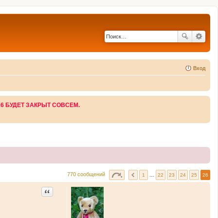
Вход
26 БУДЕТ ЗАКРЫТ СОВСЕМ.
770 сообщений
1
…
22
23
24
25
26
Цитата