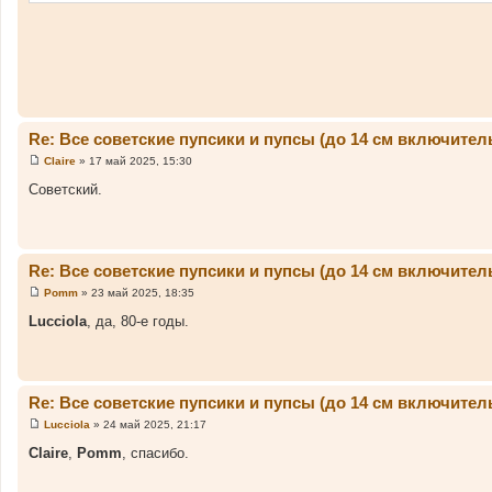
е
н
и
е
Re: Все советские пупсики и пупсы (до 14 см включител
Claire
»
17 май 2025, 15:30
С
о
Советский.
о
б
щ
е
н
и
Re: Все советские пупсики и пупсы (до 14 см включител
е
Pomm
»
23 май 2025, 18:35
С
о
Lucciola
, да, 80-е годы.
о
б
щ
е
н
и
Re: Все советские пупсики и пупсы (до 14 см включител
е
Lucciola
»
24 май 2025, 21:17
С
о
Claire
,
Pomm
, спасибо.
о
б
щ