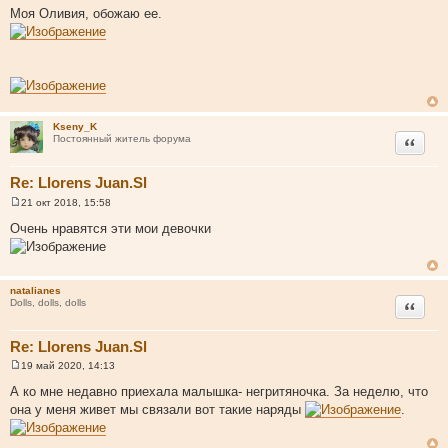
о
Моя Оливия, обожаю ее.
о
б
щ
е
н
и
е
Kseny_K
Цитата
Постоянный житель форума
Re: Llorens Juan.Sl
21 окт 2018, 15:58
С
о
Очень нравятся эти мои девочки
о
б
щ
е
н
natalianes
и
Цитата
Dolls, dolls, dolls
е
Re: Llorens Juan.Sl
19 май 2020, 14:13
С
о
А ко мне недавно приехала малышка- негритяночка. За неделю, что
о
она у меня живет мы связали вот такие наряды
.
б
щ
е
н