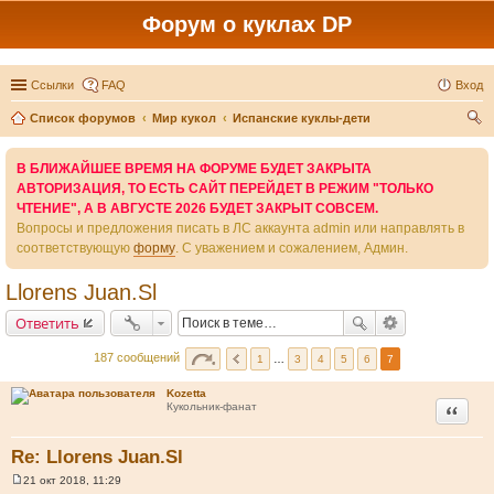
Форум о куклах DP
Ссылки
FAQ
Вход
Список форумов
Мир кукол
Испанские куклы-дети
ои
В БЛИЖАЙШЕЕ ВРЕМЯ НА ФОРУМЕ БУДЕТ ЗАКРЫТА
ск
АВТОРИЗАЦИЯ, ТО ЕСТЬ САЙТ ПЕРЕЙДЕТ В РЕЖИМ "ТОЛЬКО
ЧТЕНИЕ", А В АВГУСТЕ 2026 БУДЕТ ЗАКРЫТ СОВСЕМ.
Вопросы и предложения писать в ЛС аккаунта admin или направлять в
соответствующую
форму
. С уважением и сожалением, Админ.
Llorens Juan.Sl
Ответить
187 сообщений
1
…
3
4
5
6
7
Kozetta
Цитата
Кукольник-фанат
Re: Llorens Juan.Sl
21 окт 2018, 11:29
С