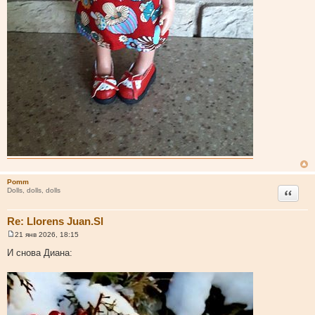
Pomm
Цитата
Dolls, dolls, dolls
Re: Llorens Juan.Sl
21 янв 2026, 18:15
С
о
И снова Диана:
о
б
щ
е
н
и
е