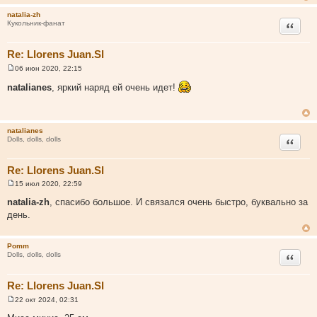
и
natalia-zh
е
Цитата
Кукольник-фанат
Re: Llorens Juan.Sl
06 июн 2020, 22:15
С
о
natalianes
, яркий наряд ей очень идет!
о
б
щ
е
н
natalianes
и
Цитата
Dolls, dolls, dolls
е
Re: Llorens Juan.Sl
15 июл 2020, 22:59
С
о
natalia-zh
, спасибо большое. И связался очень быстро, буквально за
о
день.
б
щ
е
н
Pomm
и
Цитата
Dolls, dolls, dolls
е
Re: Llorens Juan.Sl
22 окт 2024, 02:31
С
о