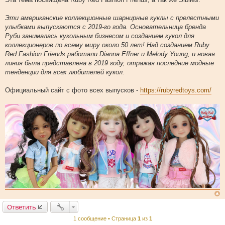
о
б
щ
Эти американские коллекционные шарнирные куклы с прелестными
е
улыбками выпускаются с 2019-го года. Основательница бренда
н
и
Руби занималась кукольным бизнесом и созданием кукол для
е
коллекционеров по всему миру около 50 лет! Над созданием Ruby
Red Fashion Friends работали Dianna Effner и Melody Young, и новая
линия была представлена в 2019 году, отражая последние модные
тенденции для всех любителей кукол.
Официальный сайт с фото всех выпусков -
https://rubyredtoys.com/
Ответить
1 сообщение • Страница
1
из
1