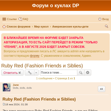
Форум о куклах DP
Ссылки
FAQ
Вход
Список форумов
Мир кукол
Американские куклы-дети
ои
В БЛИЖАЙШЕЕ ВРЕМЯ НА ФОРУМЕ БУДЕТ ЗАКРЫТА
ск
АВТОРИЗАЦИЯ, ТО ЕСТЬ САЙТ ПЕРЕЙДЕТ В РЕЖИМ "ТОЛЬКО
ЧТЕНИЕ", А В АВГУСТЕ 2026 БУДЕТ ЗАКРЫТ СОВСЕМ.
Вопросы и предложения писать в ЛС аккаунта admin или направлять в
соответствующую
форму
. С уважением и сожалением, Админ.
Ruby Red (Fashion Friends и Siblies)
Ответить
1 сообщение • Страница
1
из
1
Jane
Цитата
Dolls, dolls, dolls
Ruby Red (Fashion Friends и Siblies)
18 янв 2024, 01:38
С
о
Эта тема посвящена Ruby Red Fashion Friends, а так же Siblies.