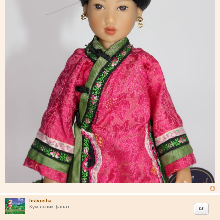
listvusha
Цитата
Кукольник-фанат