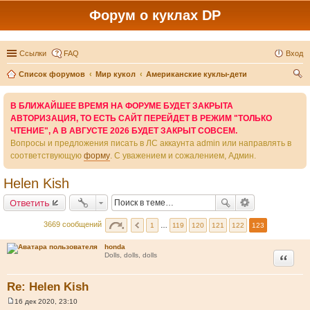
Форум о куклах DP
Ссылки
FAQ
Вход
Список форумов
Мир кукол
Американские куклы-дети
ои
В БЛИЖАЙШЕЕ ВРЕМЯ НА ФОРУМЕ БУДЕТ ЗАКРЫТА
ск
АВТОРИЗАЦИЯ, ТО ЕСТЬ САЙТ ПЕРЕЙДЕТ В РЕЖИМ "ТОЛЬКО
ЧТЕНИЕ", А В АВГУСТЕ 2026 БУДЕТ ЗАКРЫТ СОВСЕМ.
Вопросы и предложения писать в ЛС аккаунта admin или направлять в
соответствующую
форму
. С уважением и сожалением, Админ.
Helen Kish
Ответить
3669 сообщений
1
…
119
120
121
122
123
honda
Цитата
Dolls, dolls, dolls
Re: Helen Kish
16 дек 2020, 23:10
С