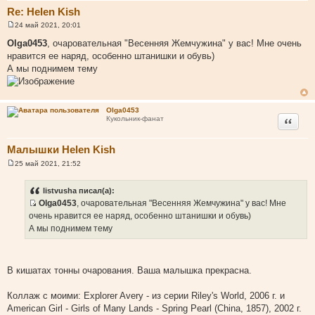
Re: Helen Kish
24 май 2021, 20:01
С
о
Olga0453
, очаровательная "Весенняя Жемчужина" у вас! Мне очень
о
нравится ее наряд, особенно штанишки и обувь)
б
щ
А мы поднимем тему
е
н
и
е
Olga0453
Цитата
Кукольник-фанат
Малышки Helen Kish
25 май 2021, 21:52
С
о
о
listvusha писал(а):
б
Olga0453
, очаровательная "Весенняя Жемчужина" у вас! Мне
щ
И
е
очень нравится ее наряд, особенно штанишки и обувь)
н
с
А мы поднимем тему
и
т
е
о
ч
В кишатах тонны очарования. Ваша малышка прекрасна.
н
и
Коллаж с моими: Explorer Avery - из серии Riley's World, 2006 г. и
к
American Girl - Girls of Many Lands - Spring Pearl (China, 1857), 2002 г.
ц