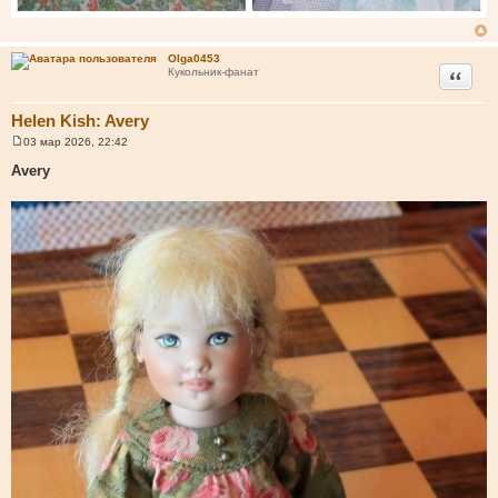
Olga0453
Цитата
Кукольник-фанат
Helen Kish: Avery
03 мар 2026, 22:42
С
о
Avery
о
б
щ
е
н
и
е