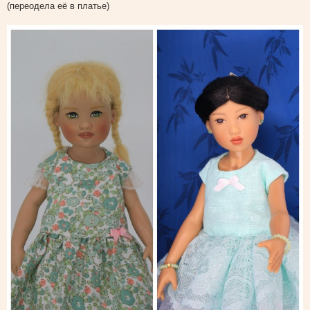
(переодела её в платье)
и
т
а
т
ы