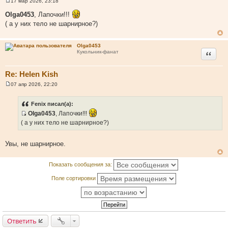
17 мар 2026, 23:18
С
о
Olga0453
, Лапочки!!!
о
( а у них тело не шарнирное?)
б
щ
е
н
Olga0453
и
Цитата
Кукольник-фанат
е
Re: Helen Kish
07 апр 2026, 22:20
С
о
о
Fenix писал(а):
б
Olga0453
, Лапочки!!!
щ
е
И
( а у них тело не шарнирное?)
н
с
и
е
т
Увы, не шарнирное.
о
ч
Показать сообщения за:
н
и
Поле сортировки
к
ц
и
т
Ответить
а