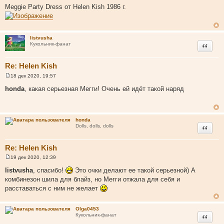
о
Meggie Party Dress от Helen Kish 1986 г.
о
б
щ
е
н
listvusha
и
Цитата
Кукольник-фанат
е
Re: Helen Kish
18 дек 2020, 19:57
С
о
honda
, какая серьезная Мегги! Очень ей идёт такой наряд
о
б
щ
е
н
honda
и
Цитата
Dolls, dolls, dolls
е
Re: Helen Kish
19 дек 2020, 12:39
С
о
listvusha
, спасибо!
Это очки делают ее такой серьезной) А
о
комбинезон шила для блайз, но Мегги отжала для себя и
б
щ
расставаться с ним не желает
е
н
и
Olga0453
е
Цитата
Кукольник-фанат