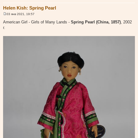
Helen Kish: Spring Pearl
03 янв 2021, 19:57
С
о
American Girl - Girls of Many Lands -
Spring Pearl (China, 1857)
, 2002
о
г.
б
щ
е
н
и
е