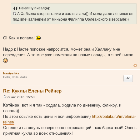
о
о
HelenFly писал(а):
б
А Фабьена как раз таким и заказывали)) И молд даже лепился он
щ
И
е
под впечатлением от миньона Филиппа Орлеанского в версале))
н
с
и
т
е
о
О! Как я попала!
ч
н
Надо к Насте попозже напросится, может она и Халлану мне
и
переоденет. А то мне уже намекали на новые наряды, а я всё никак.
к
ц
и
Nastyshka
т
Цитата
Dolls, dolls, dolls
а
т
Re: Куклы Елены Рейнер
ы
29 авг 2016, 15:53
С
о
Котёнок
, вот и я так - ходила, ходила по дневнику, фликру, и
о
попала))
б
щ
По этой ссылке есть цены и вся информация)
http://babiki.ru/im/elena-
е
reiner/
н
и
Он еще и на ощупь совершенно потрясающий - как бархатный! Очень
е
приятная кукла во всех отношениях!