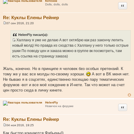
Котёнок
Цитата
Dolls, dolls, dolls
Re: Куклы Елены Рейнер
07 сен 2016, 21:20
С
о
о
HelenFly писал(а):
б
Халлану я уже не делаю А вот октябрю как раз закончу лепить
щ
И
е
новый молд) Но правда из сходства с Халлану у него только острые
н
с
ушки По поводу цен и заказа можно в группе вк посмотреть, там
и
т
е
есть ссылка на страницу заказа)
о
ч
Жаль, конечно. Но в принципе я человек без особых претензий. К
н
тому же у вас все молды по-своему хороши.
А вот в ВК меня нет.
и
Не бываю я в соцсетях, единственно посещаю пару тематических
к
форумов -вот и все моё хождение в И-нете. Так что может на счет
ц
цен просто сюда в личку кинете.
и
т
HelenFly
а
Цитата
Новичок на форуме
т
ы
Re: Куклы Елены Рейнер
04 ноя 2016, 19:25
С
о
Как быстро кончаются Фабьены))