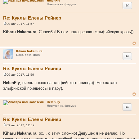
HelenFly
и
Цитата
Новичок на форуме
е
Re: Куклы Елены Рейнер
09 авг 2017, 11:57
С
о
Kiharu Nakamura
, Спасибо! В нем подозревают эльфийскую кровь))
о
б
щ
е
н
Kiharu Nakamura
и
Цитата
Dolls, dolls, dolls
е
Re: Куклы Елены Рейнер
09 авг 2017, 11:59
С
о
HelenFly
, очень похож на эльфийского принца)). Не хватает
о
эльфийской принцессы в пару).
б
щ
е
н
HelenFly
и
Цитата
Новичок на форуме
е
Re: Куклы Елены Рейнер
09 авг 2017, 12:09
С
о
Kiharu Nakamura
, ох... с этим сложно) Девушек я не делаю. Но
о
может парню повезет и его хозяйкой станет человек с принцессами в