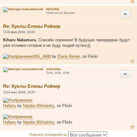
и
е
HelenFly
Цитата
Новичок на форуме
Re: Куклы Елены Рейнер
16 фев 2020, 12:01
С
о
Kiharu Nakamura
, Спасибо огромное! В будущих преордерах будут
о
уже отливки готовые и не буду людей путать))
б
щ
е
IMG_4688
by
Elena Reiner
, on Flickr
н
и
е
mihashka
Цитата
Dolls, dolls, dolls
Re: Куклы Елены Рейнер
19 июн 2026, 13:57
С
о
о
Hallanu
by
Natalia Mikhalsky
, on Flickr
б
щ
е
н
и
Hallanu
by
Natalia Mikhalsky
, on Flickr
е
Показать сообщения за: