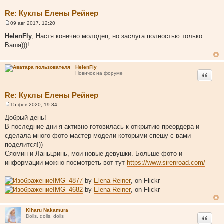
Re: Куклы Елены Рейнер
09 авг 2017, 12:20
С
о
HelenFly
, Настя конечно молодец, но заслуга полностью только
о
Ваша)))!
б
щ
е
н
HelenFly
и
Цитата
Новичок на форуме
е
Re: Куклы Елены Рейнер
15 фев 2020, 19:34
С
о
Добрый день!
о
В последние дни я активно готовилась к открытию преордера и
б
щ
сделала много фото мастер модели которыми спешу с вами
е
поделится!))
н
и
Сяомин и Ланьцзинь, мои новые девушки. Больше фото и
е
информации можно посмотреть вот тут
https://www.sirenroad.com/
IMG_4877
by
Elena Reiner
, on Flickr
IMG_4682
by
Elena Reiner
, on Flickr
Kiharu Nakamura
Цитата
Dolls, dolls, dolls