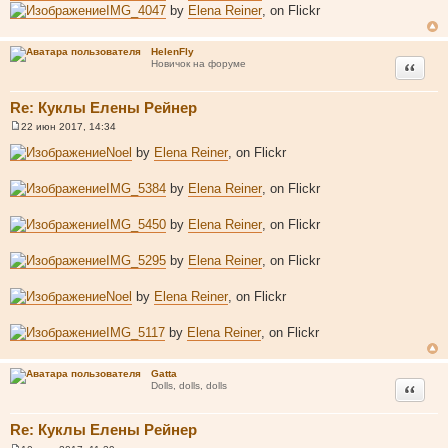
IMG_4047
by
Elena Reiner
, on Flickr
HelenFly
Цитата
Новичок на форуме
Re: Куклы Елены Рейнер
22 июн 2017, 14:34
С
о
Noel
by
Elena Reiner
, on Flickr
о
б
щ
IMG_5384
by
Elena Reiner
, on Flickr
е
н
и
IMG_5450
by
Elena Reiner
, on Flickr
е
IMG_5295
by
Elena Reiner
, on Flickr
Noel
by
Elena Reiner
, on Flickr
IMG_5117
by
Elena Reiner
, on Flickr
Gatta
Цитата
Dolls, dolls, dolls
Re: Куклы Елены Рейнер