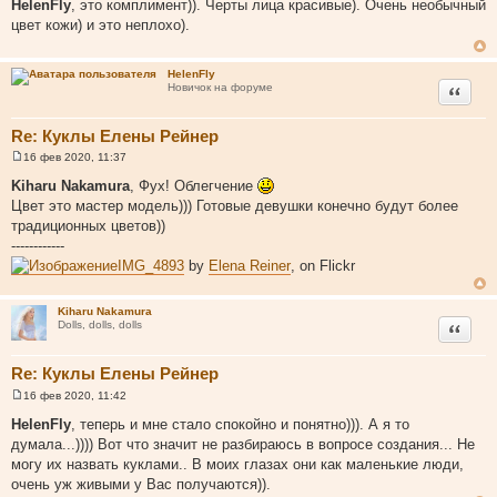
HelenFly
, это комплимент)). Черты лица красивые). Очень необычный
о
цвет кожи) и это неплохо).
б
щ
е
н
HelenFly
и
Цитата
Новичок на форуме
е
Re: Куклы Елены Рейнер
16 фев 2020, 11:37
С
о
Kiharu Nakamura
, Фух! Облегчение
о
Цвет это мастер модель))) Готовые девушки конечно будут более
б
щ
традиционных цветов))
е
------------
н
и
IMG_4893
by
Elena Reiner
, on Flickr
е
Kiharu Nakamura
Цитата
Dolls, dolls, dolls
Re: Куклы Елены Рейнер
16 фев 2020, 11:42
С
о
HelenFly
, теперь и мне стало спокойно и понятно))). А я то
о
думала...)))) Вот что значит не разбираюсь в вопросе создания... Не
б
щ
могу их назвать куклами.. В моих глазах они как маленькие люди,
е
очень уж живыми у Вас получаются)).
н