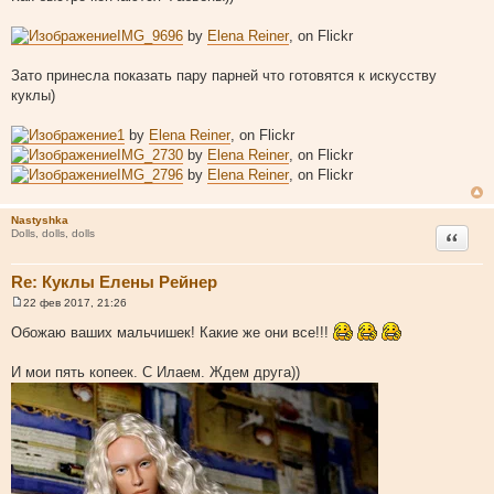
о
б
щ
IMG_9696
by
Elena Reiner
, on Flickr
е
н
и
Зато принесла показать пару парней что готовятся к искусству
е
куклы)
1
by
Elena Reiner
, on Flickr
IMG_2730
by
Elena Reiner
, on Flickr
IMG_2796
by
Elena Reiner
, on Flickr
Nastyshka
Цитата
Dolls, dolls, dolls
Re: Куклы Елены Рейнер
22 фев 2017, 21:26
С
о
Обожаю ваших мальчишек! Какие же они все!!!
о
б
щ
И мои пять копеек. С Илаем. Ждем друга))
е
н
и
е