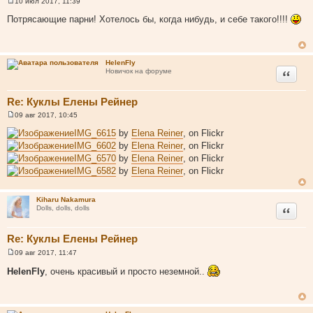
10 июл 2017, 11:39
С
о
Потрясающие парни! Хотелось бы, когда нибудь, и себе такого!!!!
о
б
щ
е
н
HelenFly
и
Цитата
Новичок на форуме
е
Re: Куклы Елены Рейнер
09 авг 2017, 10:45
С
о
IMG_6615
by
Elena Reiner
, on Flickr
о
IMG_6602
by
Elena Reiner
, on Flickr
б
щ
IMG_6570
by
Elena Reiner
, on Flickr
е
IMG_6582
by
Elena Reiner
, on Flickr
н
и
е
Kiharu Nakamura
Цитата
Dolls, dolls, dolls
Re: Куклы Елены Рейнер
09 авг 2017, 11:47
С
о
HelenFly
, очень красивый и просто неземной..
о
б
щ
е
н