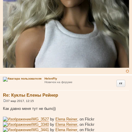
HelenFly
Цитата
Новичок на форуме
Re: Куклы Елены Рейнер
07 мар 2017, 12:15
С
о
Как давно меня тут не было))
о
б
щ
IMG_3527
by
Elena Reiner
, on Flickr
е
IMG_3340
by
Elena Reiner
, on Flickr
н
и
IMG_3441
by
Elena Reiner
, on Flickr
е