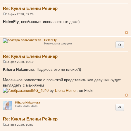
Re: Куклы Елены Рейнер
16 фев 2020, 09:26
С
о
HelenFly
, необычные..инопланетные даже).
о
б
щ
е
н
HelenFly
и
Цитата
Новичок на форуме
е
Re: Куклы Елены Рейнер
16 фев 2020, 10:10
С
о
Kiharu Nakamura
, Надеюсь это не плохо?))
о
---------
б
щ
Маленькое баловство с попыткой представить как девушки будут
е
выглядеть с макияжем
н
и
IMG_4840
by
Elena Reiner
, on Flickr
е
Kiharu Nakamura
Цитата
Dolls, dolls, dolls
Re: Куклы Елены Рейнер
16 фев 2020, 10:57
С
о