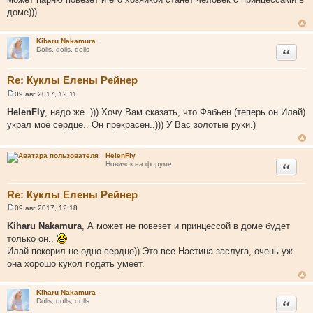
б
щ
доме)))
е
н
и
Kiharu Nakamura
е
Цитата
Dolls, dolls, dolls
Re: Куклы Елены Рейнер
09 авг 2017, 12:11
С
о
HelenFly
, надо же..))) Хочу Вам сказать, что Фабьен (теперь он Илай)
о
украл моё сердце.. Он прекрасен..))) У Вас золотые руки.)
б
щ
е
н
HelenFly
и
Цитата
Новичок на форуме
е
Re: Куклы Елены Рейнер
09 авг 2017, 12:18
С
о
Kiharu Nakamura
, А может не повезет и принцессой в доме будет
о
только он..
б
щ
Илай покорил не одно сердце)) Это все Настина заслуга, очень уж
е
она хорошо кукол подать умеет.
н
и
е
Kiharu Nakamura
Цитата
Dolls, dolls, dolls