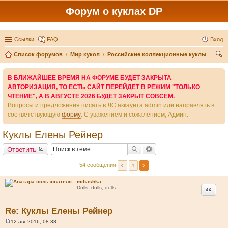
Форум о куклах DP
Ссылки
FAQ
Вход
Список форумов
Мир кукол
Российские коллекционные куклы
ои
В БЛИЖАЙШЕЕ ВРЕМЯ НА ФОРУМЕ БУДЕТ ЗАКРЫТА
ск
АВТОРИЗАЦИЯ, ТО ЕСТЬ САЙТ ПЕРЕЙДЕТ В РЕЖИМ "ТОЛЬКО
ЧТЕНИЕ", А В АВГУСТЕ 2026 БУДЕТ ЗАКРЫТ СОВСЕМ.
Вопросы и предложения писать в ЛС аккаунта admin или направлять в
соответствующую
форму
. С уважением и сожалением, Админ.
Куклы Елены Рейнер
Ответить
54 сообщения
1
2
mihashka
Цитата
Dolls, dolls, dolls
Re: Куклы Елены Рейнер
12 авг 2016, 08:38
С