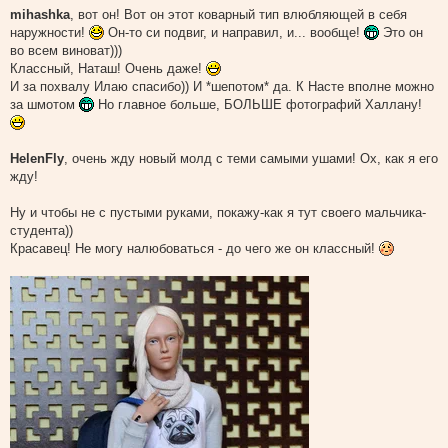
mihashka
, вот он! Вот он этот коварный тип влюбляющей в себя
наружности!
Он-то си подвиг, и направил, и... вообще!
Это он
во всем виноват)))
Классный, Наташ! Очень даже!
И за похвалу Илаю спасибо)) И *шепотом* да. К Насте вполне можно
за шмотом
Но главное больше, БОЛЬШЕ фотографий Халлану!
HelenFly
, очень жду новый молд с теми самыми ушами! Ох, как я его
жду!
Ну и чтобы не с пустыми руками, покажу-как я тут своего мальчика-
студента))
Красавец! Не могу налюбоваться - до чего же он классный!