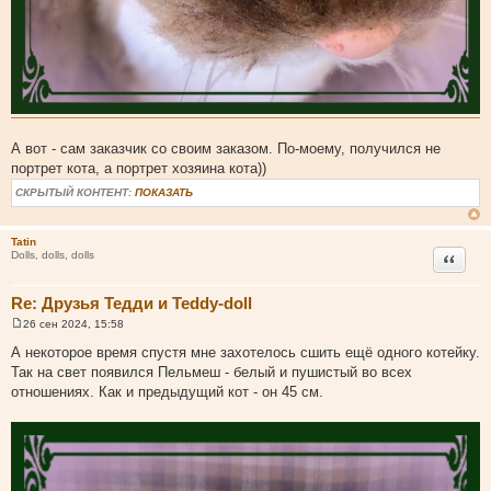
А вот - сам заказчик со своим заказом. По-моему, получился не
портрет кота, а портрет хозяина кота))
СКРЫТЫЙ КОНТЕНТ:
ПОКАЗАТЬ
Tatin
Цитата
Dolls, dolls, dolls
Re: Друзья Тедди и Teddy-doll
26 сен 2024, 15:58
С
о
А некоторое время спустя мне захотелось сшить ещё одного котейку.
о
Так на свет появился Пельмеш - белый и пушистый во всех
б
щ
отношениях. Как и предыдущий кот - он 45 см.
е
н
и
е