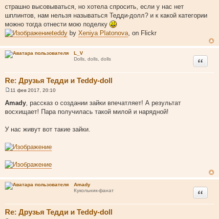
о
страшно высовываться, но хотела спросить, если у нас нет
о
шплинтов, нам нельзя называться Тедди-долл? и к какой категории
б
щ
можно тогда отнести мою поделку
е
teddy
by
Xeniya Platonova
, on Flickr
н
и
е
L_V
Цитата
Dolls, dolls, dolls
Re: Друзья Тедди и Teddy-doll
11 фев 2017, 20:10
С
о
Amady
, рассказ о создании зайки впечатляет! А результат
о
восхищает! Пара получилась такой милой и нарядной!
б
щ
е
У нас живут вот такие зайки.
н
и
е
Amady
Цитата
Кукольник-фанат
Re: Друзья Тедди и Teddy-doll