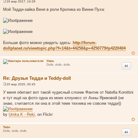
16 мар 2017, 14:29
С
о
Мой Тедди-зайка Веня в роли Кролика из Винни Пуха:
о
б
щ
е
н
и
е
Больше фото можно увидеть здесь:
http://forum-
dollplanet.ru/viewtopic.php?f=14&t=44258&p=4250779#p4220404
Умка
Цитата
Dolls, dolls, dolls
Re: Друзья Тедди и Teddy-doll
20 мар 2020, 00:45
С
о
У меня обитает вот такой чудесный слоник Фантик от Natella Korottini
о
и тут ещё на фото одна из моих клоунесс от Анны Яриковой (не
б
щ
знаю, считается ли она в этой теме техника не совсем тедди))
е
н
и
by
Umka K - Reki
, on Flickr
е
Tatin
Цитата
Dolls, dolls, dolls