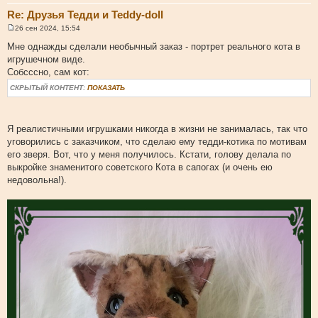
Re: Друзья Тедди и Teddy-doll
26 сен 2024, 15:54
С
о
Мне однажды сделали необычный заказ - портрет реального кота в
о
игрушечном виде.
б
щ
Собсссно, сам кот:
е
н
СКРЫТЫЙ КОНТЕНТ:
ПОКАЗАТЬ
и
е
Я реалистичными игрушками никогда в жизни не занималась, так что
уговорились с заказчиком, что сделаю ему тедди-котика по мотивам
его зверя. Вот, что у меня получилось. Кстати, голову делала по
выкройке знаменитого советского Кота в сапогах (и очень ею
недовольна!).