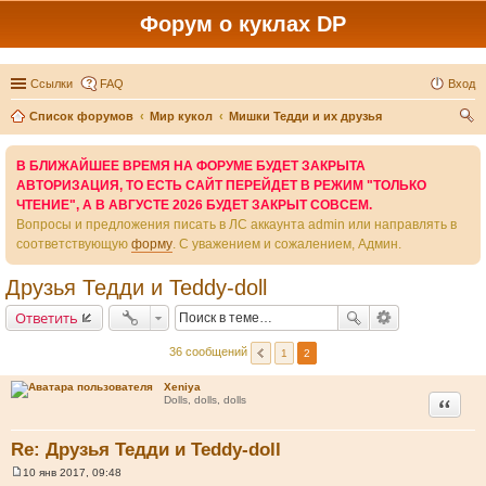
Форум о куклах DP
Ссылки
FAQ
Вход
Список форумов
Мир кукол
Мишки Тедди и их друзья
ои
В БЛИЖАЙШЕЕ ВРЕМЯ НА ФОРУМЕ БУДЕТ ЗАКРЫТА
ск
АВТОРИЗАЦИЯ, ТО ЕСТЬ САЙТ ПЕРЕЙДЕТ В РЕЖИМ "ТОЛЬКО
ЧТЕНИЕ", А В АВГУСТЕ 2026 БУДЕТ ЗАКРЫТ СОВСЕМ.
Вопросы и предложения писать в ЛС аккаунта admin или направлять в
соответствующую
форму
. С уважением и сожалением, Админ.
Друзья Тедди и Teddy-doll
Ответить
36 сообщений
1
2
Xeniya
Цитата
Dolls, dolls, dolls
Re: Друзья Тедди и Teddy-doll
10 янв 2017, 09:48
С