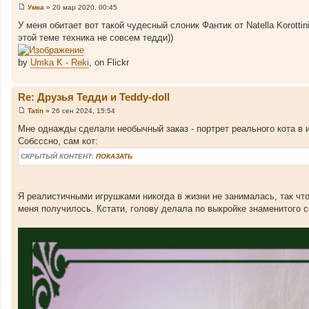
Умка
»
20 мар 2020, 00:45
С
о
У меня обитает вот такой чудесный слоник Фантик от Natella Korotti
о
этой теме техника не совсем тедди))
б
щ
е
by
Umka K - Reki
, on Flickr
н
и
е
Re: Друзья Тедди и Teddy-doll
Tatin
»
26 сен 2024, 15:54
С
о
Мне однажды сделали необычный заказ - портрет реального кота в 
о
Собсссно, сам кот:
б
щ
СКРЫТЫЙ КОНТЕНТ:
ПОКАЗАТЬ
е
н
и
е
Я реалистичными игрушками никогда в жизни не занималась, так что 
меня получилось. Кстати, голову делала по выкройке знаменитого со