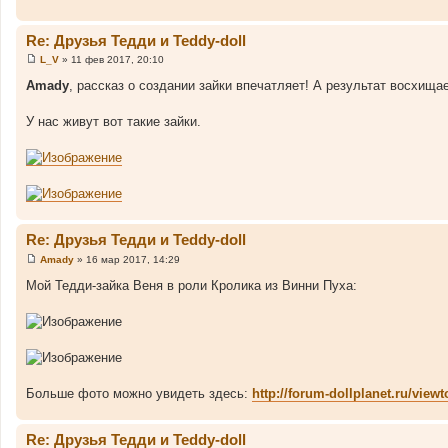
и
е
Re: Друзья Тедди и Teddy-doll
L_V
»
11 фев 2017, 20:10
С
о
Amady
, рассказ о создании зайки впечатляет! А результат восхища
о
б
щ
У нас живут вот такие зайки.
е
н
и
е
Re: Друзья Тедди и Teddy-doll
Amady
»
16 мар 2017, 14:29
С
о
Мой Тедди-зайка Веня в роли Кролика из Винни Пуха:
о
б
щ
е
н
и
е
Больше фото можно увидеть здесь:
http://forum-dollplanet.ru/vi
Re: Друзья Тедди и Teddy-doll