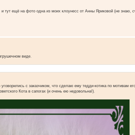
ni и тут ещё на фото одна из моих клоунесс от Анны Яриковой (не знаю, с
игрушечном виде.
уговорились с заказчиком, что сделаю ему тедди-котика по мотивам его 
ветского Кота в сапогах (и очень ею недовольна!).