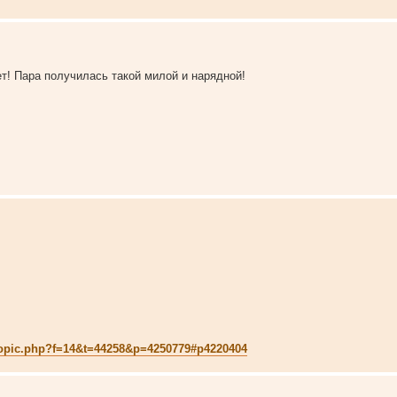
ет! Пара получилась такой милой и нарядной!
ewtopic.php?f=14&t=44258&p=4250779#p4220404