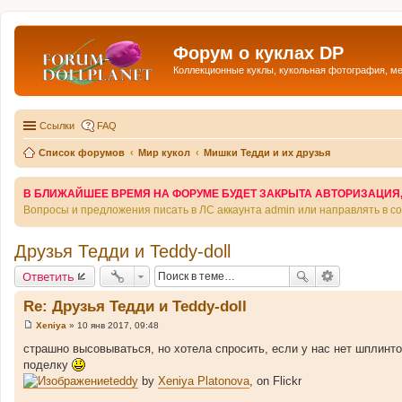
Форум о куклах DP
Коллекционные куклы, кукольная фотография, м
Ссылки
FAQ
Список форумов
Мир кукол
Мишки Тедди и их друзья
В БЛИЖАЙШЕЕ ВРЕМЯ НА ФОРУМЕ БУДЕТ ЗАКРЫТА АВТОРИЗАЦИЯ, Т
Вопросы и предложения писать в ЛС аккаунта admin или направлять в 
Друзья Тедди и Teddy-doll
Ответить
Re: Друзья Тедди и Teddy-doll
Xeniya
»
10 янв 2017, 09:48
С
о
страшно высовываться, но хотела спросить, если у нас нет шплинто
о
поделку
б
щ
teddy
by
Xeniya Platonova
, on Flickr
е
н