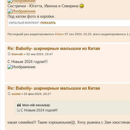
е
Сестрички - Югетта, Ивонна и Северина
н
и
е
Под катом фото в коробке.
СКРЫТЫЙ КОНТЕНТ:
ПОКАЗАТЬ
Последний раз редактировалось
Elmice
07 сен 2024, 01:22, всего редактировалось 1 
Re: Baboliy- шарнирные малышки из Китая
klon-nik
»
02 янв 2024, 23:47
С
о
С Новым 2024 годом!!!
о
б
щ
е
н
и
е
Re: Baboliy- шарнирные малышки из Китая
ocelot
»
03 фев 2024, 20:27
С
о
о
klon-nik писал(а):
б
С Новым 2024 годом!!!
щ
И
е
н
с
и
какая семейка!!! Такие хорошенькие))). Хочу рыжика с 2мя хвостикам
т
е
о