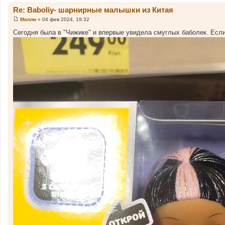
ч
Re: Baboliy- шарнирные малышки из Китая
н
Молли
»
04 фев 2024, 19:32
С
и
о
Сегодня была в "Чижике" и впервые увидела смуглых баболек. Если 
к
о
б
ц
щ
и
е
н
т
и
а
е
т
ы