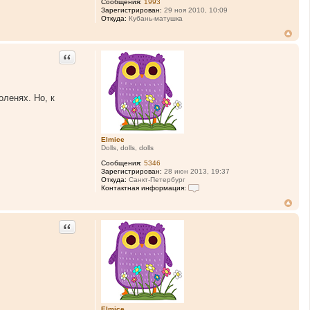
Сообщения:
1993
Зарегистрирован:
29 ноя 2010, 10:09
Откуда:
Кубань-матушка
Цитата
ленях. Но, к
Elmice
Dolls, dolls, dolls
Сообщения:
5346
Зарегистрирован:
28 июн 2013, 19:37
Откуда:
Санкт-Петербург
Контактная информация:
К
о
н
т
Цитата
а
к
т
н
а
я
и
н
ф
о
Elmice