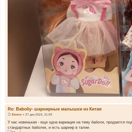
Re: Baboliy- шарнирные малышки из Китая
Elmice
»
27 дек 2023, 21:05
С
о
У нас новенькая - еще одна вариация на тему баболи, продается под 
о
стандартных баболек, и есть шарнир в талии.
б
щ