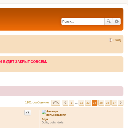
Вход
26 БУДЕТ ЗАКРЫТ СОВСЕМ.
1101 сообщение
1
…
32
33
34
35
36
37
Цитата
Asja
Dolls, dolls, dolls