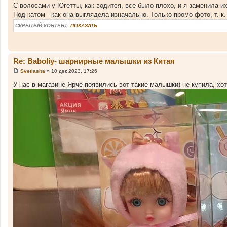
С волосами у Югетты, как водится, все было плохо, и я заменила их
Под катом - как она выглядела изначально. Только промо-фото, т. 
СКРЫТЫЙ КОНТЕНТ:
ПОКАЗАТЬ
Re: Baboliy- шарнирные малышки из Китая
Svetlasha
»
10 дек 2023, 17:26
С
о
У нас в магазине Ярче появились вот такие малышки) не купила, хо
о
б
щ
е
н
и
е