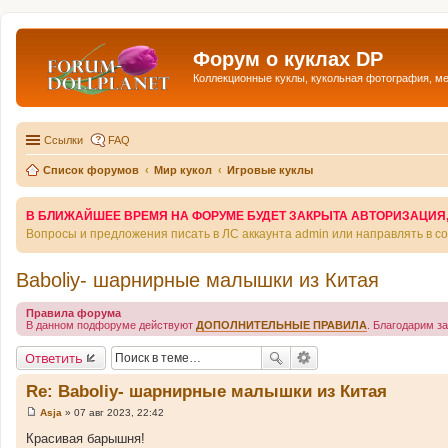
Форум о куклах DP
Коллекционные куклы, кукольная фотография, м
Ссылки
FAQ
Список форумов
Мир кукол
Игровые куклы
В БЛИЖАЙШЕЕ ВРЕМЯ НА ФОРУМЕ БУДЕТ ЗАКРЫТА АВТОРИЗАЦИЯ, Т
Вопросы и предложения писать в ЛС аккаунта admin или направлять в 
Baboliy- шарнирные малышки из Китая
Правила форума
В данном подфоруме действуют
ДОПОЛНИТЕЛЬНЫЕ ПРАВИЛА
. Благодарим з
Ответить
Re: Baboliy- шарнирные малышки из Китая
Asja
»
07 авг 2023, 22:42
С
о
Красивая барышня!
о