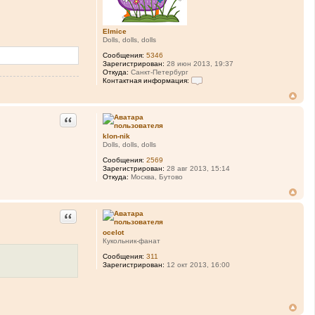
Elmice
Dolls, dolls, dolls
Сообщения:
5346
Зарегистрирован:
28 июн 2013, 19:37
Откуда:
Санкт-Петербург
Контактная информация:
К
о
н
т
Цитата
а
к
klon-nik
т
Dolls, dolls, dolls
н
а
Сообщения:
2569
я
Зарегистрирован:
28 авг 2013, 15:14
и
Откуда:
Москва, Бутово
н
ф
о
р
Цитата
м
а
ocelot
ц
Кукольник-фанат
и
я
Сообщения:
311
п
Зарегистрирован:
12 окт 2013, 16:00
о
л
ь
з
о
в