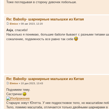
Тоже поглядывая в сторону девочек побольше.
б
щ
е
н
и
е
Re: Baboliy- шарнирные малышки из Китая
Elmice
»
08 авг 2023, 12:20
С
о
Asja
, спасибо!
о
Насколько я понимаю, большие баболи бывают с разными типами шарн
б
щ
сожалению, подвижность все равно так себе
е
н
и
е
Re: Baboliy- шарнирные малышки из Китая
Elmice
»
10 дек 2023, 13:43
С
о
Поднимем тему.
о
Сестрички
б
щ
е
Старшую зовут Югетта. У нее подростковое тело, но масштабом побо
н
и
Тело, помимо масштаба, отличается только двойными шарнирами в 
е