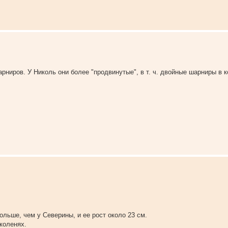
иров. У Николь они более "продвинутые", в т. ч. двойные шарниры в ко
льше, чем у Северины, и ее рост около 23 см.
коленях.