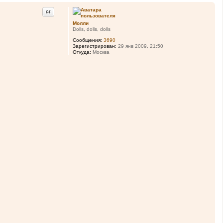
а
т
Цитата
е
л
Молли
я
Dolls, dolls, dolls
E
l
Сообщения:
3690
m
Зарегистрирован:
29 янв 2009, 21:50
i
Откуда:
Москва
c
e