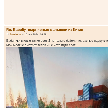
е
Re: Baboliy- шарнирные малышки из Китая
Svetlasha
»
15 сен 2024, 16:29
С
о
Баболики милые такие все) И не только баболи, их разные подружки
о
Мои мелкие смотрят телек и не хотя идти спать.
б
щ
е
н
и
е