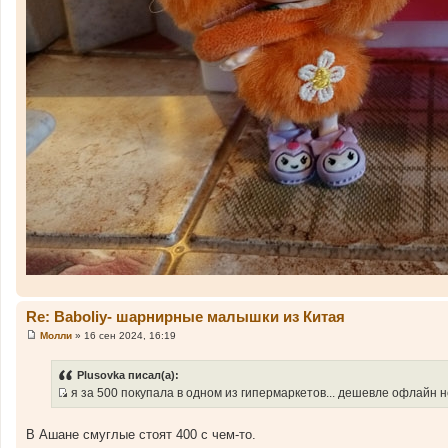
Re: Baboliy- шарнирные малышки из Китая
Молли
»
16 сен 2024, 16:19
С
о
о
Plusovka писал(а):
б
я за 500 покупала в одном из гипермаркетов... дешевле офлайн 
щ
И
е
н
с
и
В Ашане смуглые стоят 400 с чем-то.
т
е