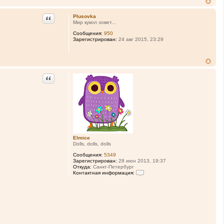
Цитата
Plusovka
Мир кукол зовет...
Сообщения:
950
Зарегистрирован:
24 авг 2015, 23:29
Цитата
Elmice
Dolls, dolls, dolls
Сообщения:
5349
Зарегистрирован:
28 июн 2013, 19:37
Откуда:
Санкт-Петербург
Контактная информация:
К
о
н
т
а
к
т
н