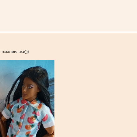
 тоже милахи)))