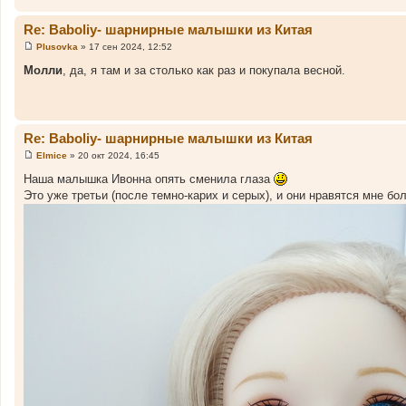
о
ч
Re: Baboliy- шарнирные малышки из Китая
н
Plusovka
»
17 сен 2024, 12:52
С
и
о
Молли
, да, я там и за столько как раз и покупала весной.
к
о
б
ц
щ
и
е
н
т
и
Re: Baboliy- шарнирные малышки из Китая
а
е
Elmice
»
20 окт 2024, 16:45
т
С
ы
о
Наша малышка Ивонна опять сменила глаза
о
Это уже третьи (после темно-карих и серых), и они нравятся мне бо
б
щ
е
н
и
е