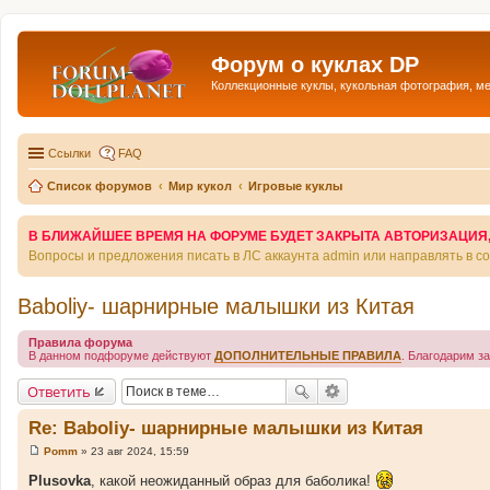
Форум о куклах DP
Коллекционные куклы, кукольная фотография, м
Ссылки
FAQ
Список форумов
Мир кукол
Игровые куклы
В БЛИЖАЙШЕЕ ВРЕМЯ НА ФОРУМЕ БУДЕТ ЗАКРЫТА АВТОРИЗАЦИЯ, Т
Вопросы и предложения писать в ЛС аккаунта admin или направлять в 
Baboliy- шарнирные малышки из Китая
Правила форума
В данном подфоруме действуют
ДОПОЛНИТЕЛЬНЫЕ ПРАВИЛА
. Благодарим з
Ответить
Re: Baboliy- шарнирные малышки из Китая
Pomm
»
23 авг 2024, 15:59
С
о
Plusovka
, какой неожиданный образ для баболика!
о