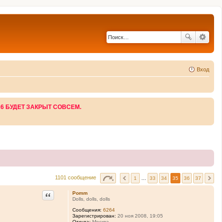
Вход
26 БУДЕТ ЗАКРЫТ СОВСЕМ.
1101 сообщение
1
…
33
34
35
36
37
Цитата
Pomm
Dolls, dolls, dolls
Сообщения:
6264
Зарегистрирован:
20 ноя 2008, 19:05
Откуда:
Москва