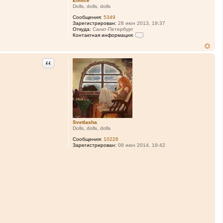
Elmice
Dolls, dolls, dolls
Сообщения:
5349
Зарегистрирован:
28 июн 2013, 19:37
Откуда:
Санкт-Петербург
Контактная информация:
К
о
н
т
Цитата
а
к
т
н
а
я
и
н
ф
о
Svetlasha
р
Dolls, dolls, dolls
м
а
Сообщения:
10226
ц
Зарегистрирован:
08 июн 2014, 19:42
и
я
п
о
л
ь
з
о
в
а
т
е
л