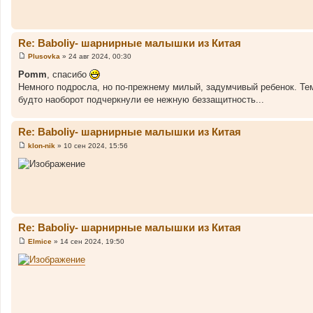
б
щ
е
н
и
Re: Baboliy- шарнирные малышки из Китая
е
Plusovka
»
24 авг 2024, 00:30
С
о
Pomm
, спасибо
о
Немного подросла, но по-прежнему милый, задумчивый ребенок. Тем
б
щ
будто наоборот подчеркнули ее нежную беззащитность...
е
н
и
Re: Baboliy- шарнирные малышки из Китая
е
klon-nik
»
10 сен 2024, 15:56
С
о
о
б
щ
е
н
и
е
Re: Baboliy- шарнирные малышки из Китая
Elmice
»
14 сен 2024, 19:50
С
о
о
б
щ
е
н
и