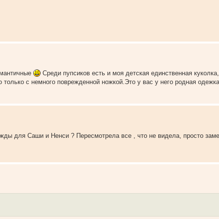
омантичные
Среди пупсиков есть и моя детская единственная куколка,
го только с немного поврежденной ножкой.Это у вас у него родная одежк
ежды для Саши и Ненси ? Пересмотрела все , что не видела, просто за