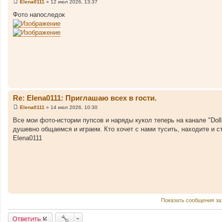
Elena0111
»
12 июл 2026, 13:37
С
о
Фото напоследок
о
б
щ
е
н
и
е
Re: Elena0111: Приглашаю всех в гости.
Elena0111
»
14 июл 2026, 10:30
С
о
Все мои фото-истории пупсов и наряды кукол теперь на канале "Dol
о
душевно общаемся и играем. Кто хочет с нами тусить, находите и ст
б
щ
Elena0111
е
н
и
е
Показать сообщения за
Ответить