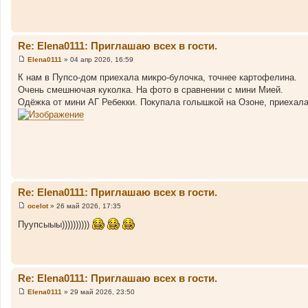
Re: Elena0111: Приглашаю всех в гости.
Elena0111
»
04 апр 2026, 16:59
С
о
К нам в Пупсо-дом приехала микро-булочка, точнее картофелина.
о
Очень смешнючая куколка. На фото в сравнении с мини Мией.
б
щ
Одёжка от мини АГ Ребекки. Покупала голышкой на Озоне, приехала
е
н
и
е
Re: Elena0111: Приглашаю всех в гости.
ocelot
»
26 май 2026, 17:35
С
о
Пуупсыыы))))))))))
о
б
щ
е
н
и
Re: Elena0111: Приглашаю всех в гости.
е
Elena0111
»
29 май 2026, 23:50
С
о