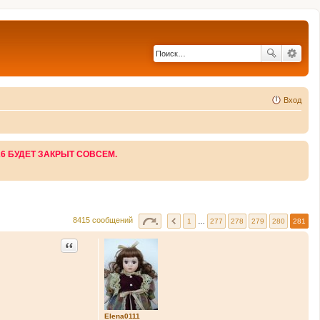
Вход
26 БУДЕТ ЗАКРЫТ СОВСЕМ.
8415 сообщений
1
…
277
278
279
280
281
Цитата
Elena0111