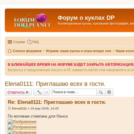
Форум о куклах DP
Коллекционные куклы, кукольная фотография, м
Ссылки
FAQ
Список форумов
Играем: наши куклы и игры вокруг них
Наши колл
В БЛИЖАЙШЕЕ ВРЕМЯ НА ФОРУМЕ БУДЕТ ЗАКРЫТА АВТОРИЗАЦИЯ, Т
Вопросы и предложения писать в ЛС аккаунта admin или направлять в 
Elena0111: Приглашаю всех в гости.
Ответить
Re: Elena0111: Приглашаю всех в гости.
Elena0111
»
19 мар 2026, 14:45
С
о
По мотивам стимпанк для Нэнси
о
б
щ
е
н