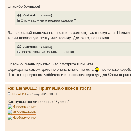
н
с
и
Спасибо большое!!!
т
е
о
Vladviolet писал(а):
ч
Это у вас у него родная одежка ?
н
И
и
с
Да, в красной шапочке полностью в родном, так и покупала. Пальти
к
т
талии наклееную ленту или тесьму. Для чего, не поняла.
ц
о
и
ч
Vladviolet писал(а):
т
н
просто замечательные новинки
а
и
И
т
к
с
Спасибо, очень приятно, что смотрите и пишете!!!
ы
ц
т
Одежды на самом деле не очень много, но есть
несколько короб
и
о
Что-то я продаю на Бейбиках и в основном одежду для Саши спраши
т
ч
а
н
т
и
Re: Elena0111: Приглашаю всех в гости.
ы
к
Elena0111
»
27 мар 2026, 18:51
С
ц
о
Как пупсы пекли печенье "Кукисы"
и
о
б
т
щ
а
е
н
т
и
ы
е