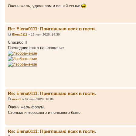
С
о
Очень жаль, удачи вам и вашей семье
о
б
щ
е
н
и
Re: Elena0111: Приглашаю всех в гости.
е
Elena0111
»
19 июн 2026, 14:36
С
о
Спасибо!!!
о
Последние фото на прощание
б
щ
е
н
и
е
Re: Elena0111: Приглашаю всех в гости.
ocelot
»
02 июл 2026, 18:06
С
о
Очень жаль форум.
о
Столько интересного и полезного было.
б
щ
е
н
и
Re: Elena0111: Приглашаю всех в гости.
е