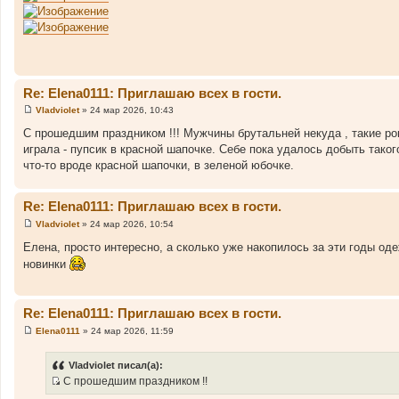
и
е
Re: Elena0111: Приглашаю всех в гости.
Vladviolet
»
24 мар 2026, 10:43
С
о
С прошедшим праздником !!! Мужчины брутальней некуда , такие р
о
играла - пупсик в красной шапочке. Себе пока удалось добыть тако
б
щ
что-то вроде красной шапочки, в зеленой юбочке.
е
н
и
Re: Elena0111: Приглашаю всех в гости.
е
Vladviolet
»
24 мар 2026, 10:54
С
о
Елена, просто интересно, а сколько уже накопилось за эти годы од
о
новинки
б
щ
е
н
и
Re: Elena0111: Приглашаю всех в гости.
е
Elena0111
»
24 мар 2026, 11:59
С
о
о
Vladviolet писал(а):
б
С прошедшим праздником !!
щ
И
е