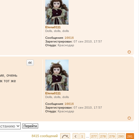
Elena0111
Dolls, dolls, dolls
Сообщения:
16616
Зарегистрирован:
07 сен 2010, 17:57
Откуда:
Краснодар
Цитата
ме, очень
к тот же
Elena0111
Dolls, dolls, dolls
Сообщения:
16616
Зарегистрирован:
07 сен 2010, 17:57
Откуда:
Краснодар
8415 сообщений
1
…
277
278
279
280
281