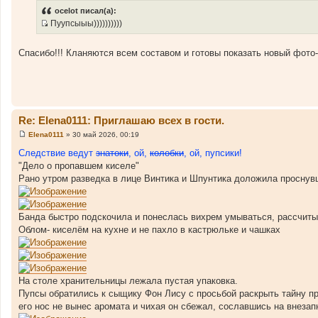
о
ocelot писал(а):
б
Пуупсыыы))))))))))
щ
И
е
н
с
и
Спасибо!!! Кланяются всем составом и готовы показать новый фото
т
е
о
ч
н
и
Re: Elena0111: Приглашаю всех в гости.
к
ц
Elena0111
»
30 май 2026, 00:19
С
и
о
Следствие ведут
знатоки
, ой,
колобки
, ой, пупсики!
о
т
"Дело о пропавшем киселе"
б
а
щ
Рано утром разведка в лице Винтика и Шпунтика доложила проснув
е
т
н
ы
и
е
Банда быстро подскочила и понеслась вихрем умываться, рассчиты
Облом- киселём на кухне и не пахло в кастрюльке и чашках
На столе хранительницы лежала пустая упаковка.
Пупсы обратились к сыщику Фон Лису с просьбой раскрыть тайну п
его нос не вынес аромата и чихая он сбежал, сославшись на внезап