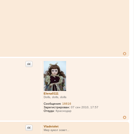
Цитата
Elena0111
Dolls, dolls, dolls
Сообщения:
16616
Зарегистрирован:
07 сен 2010, 17:57
Откуда:
Краснодар
Цитата
Vladviolet
Мир кукол зовет...