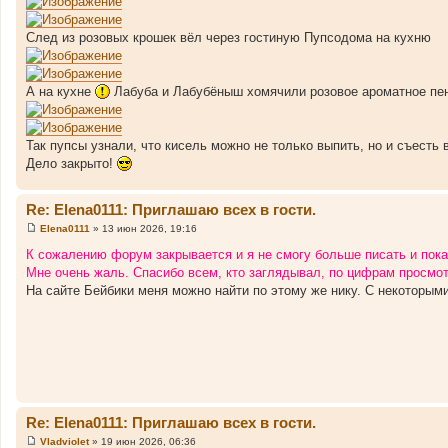
След из розовых крошек вёл через гостиную Пупсодома на кухню
А на кухне
Лабуба и Лабубёныш хомячили розовое ароматное пень
Так пупсы узнали, что кисель можно не только выпить, но и съесть 
Дело закрыто!
Re: Elena0111: Приглашаю всех в гости.
Elena0111
»
13 июн 2026, 19:16
С
о
К сожалению форум закрывается и я не смогу больше писать и пока
о
Мне очень жаль. Спасибо всем, кто заглядывал, по цифрам просмотр
б
щ
На сайте Бейбики меня можно найти по этому же нику. С некоторым
е
н
и
е
Re: Elena0111: Приглашаю всех в гости.
Vladviolet
»
19 июн 2026, 06:36