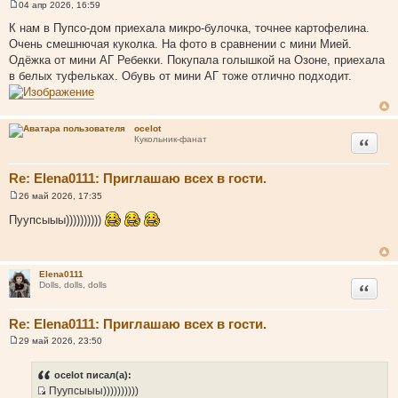
04 апр 2026, 16:59
С
о
К нам в Пупсо-дом приехала микро-булочка, точнее картофелина.
о
Очень смешнючая куколка. На фото в сравнении с мини Мией.
б
щ
Одёжка от мини АГ Ребекки. Покупала голышкой на Озоне, приехала
е
в белых туфельках. Обувь от мини АГ тоже отлично подходит.
н
и
е
ocelot
Цитата
Кукольник-фанат
Re: Elena0111: Приглашаю всех в гости.
26 май 2026, 17:35
С
о
Пуупсыыы))))))))))
о
б
щ
е
н
Elena0111
и
Цитата
Dolls, dolls, dolls
е
Re: Elena0111: Приглашаю всех в гости.
29 май 2026, 23:50
С
о
о
ocelot писал(а):
б
Пуупсыыы))))))))))
щ