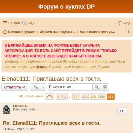
Форум о куклах DP
Ссылки
FAQ
Вход
Список форумов
Играем: наши куклы и игры вокруг них
Наши коллекции кукол-детей
ои
В БЛИЖАЙШЕЕ ВРЕМЯ НА ФОРУМЕ БУДЕТ ЗАКРЫТА
ск
АВТОРИЗАЦИЯ, ТО ЕСТЬ САЙТ ПЕРЕЙДЕТ В РЕЖИМ "ТОЛЬКО
ЧТЕНИЕ", А В АВГУСТЕ 2026 БУДЕТ ЗАКРЫТ СОВСЕМ.
Вопросы и предложения писать в ЛС аккаунта admin или направлять в
соответствующую
форму
. С уважением и сожалением, Админ.
Elena0111: Приглашаю всех в гости.
Ответить
8415 сообщений
1
…
277
278
279
280
281
Elena0111
Цитата
Dolls, dolls, dolls
Re: Elena0111: Приглашаю всех в гости.
19 мар 2026, 14:45
С