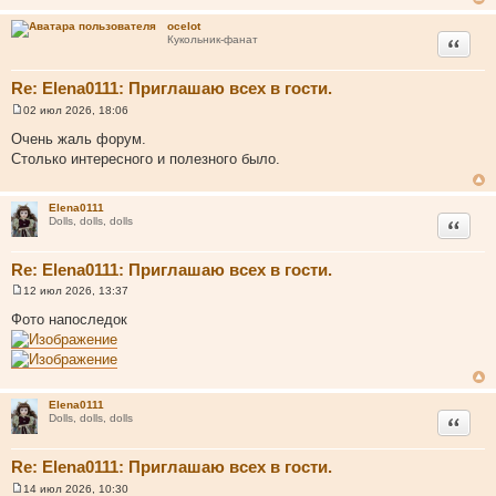
ocelot
Цитата
Кукольник-фанат
Re: Elena0111: Приглашаю всех в гости.
02 июл 2026, 18:06
С
о
Очень жаль форум.
о
Столько интересного и полезного было.
б
щ
е
н
Elena0111
и
Цитата
Dolls, dolls, dolls
е
Re: Elena0111: Приглашаю всех в гости.
12 июл 2026, 13:37
С
о
Фото напоследок
о
б
щ
е
н
и
Elena0111
е
Цитата
Dolls, dolls, dolls
Re: Elena0111: Приглашаю всех в гости.
14 июл 2026, 10:30