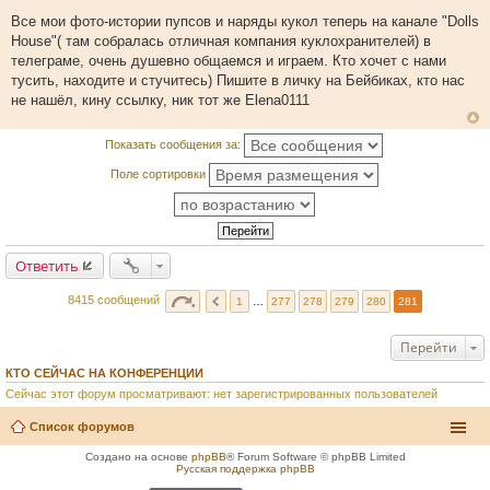
С
о
Все мои фото-истории пупсов и наряды кукол теперь на канале "Dolls
о
House"( там собралась отличная компания куклохранителей) в
б
щ
телеграме, очень душевно общаемся и играем. Кто хочет с нами
е
тусить, находите и стучитесь) Пишите в личку на Бейбиках, кто нас
н
и
не нашёл, кину ссылку, ник тот же Elena0111
е
Показать сообщения за:
Поле сортировки
Ответить
8415 сообщений
1
…
277
278
279
280
281
Перейти
КТО СЕЙЧАС НА КОНФЕРЕНЦИИ
Сейчас этот форум просматривают: нет зарегистрированных пользователей
Список форумов
Создано на основе
phpBB
® Forum Software © phpBB Limited
Русская поддержка phpBB