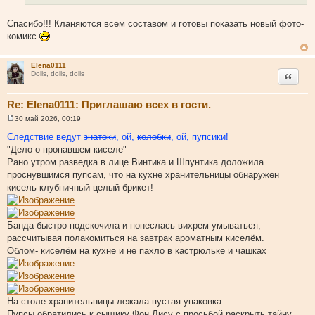
И
е
н
с
и
Спасибо!!! Кланяются всем составом и готовы показать новый фото-
т
е
комикс
о
ч
Elena0111
н
Цитата
Dolls, dolls, dolls
и
к
Re: Elena0111: Приглашаю всех в гости.
ц
и
30 май 2026, 00:19
С
т
о
Следствие ведут
знатоки
, ой,
колобки
, ой, пупсики!
о
а
"Дело о пропавшем киселе"
б
т
щ
Рано утром разведка в лице Винтика и Шпунтика доложила
е
ы
проснувшимся пупсам, что на кухне хранительницы обнаружен
н
и
кисель клубничный целый брикет!
е
Банда быстро подскочила и понеслась вихрем умываться,
рассчитывая полакомиться на завтрак ароматным киселём.
Облом- киселём на кухне и не пахло в кастрюльке и чашках
На столе хранительницы лежала пустая упаковка.
Пупсы обратились к сыщику Фон Лису с просьбой раскрыть тайну