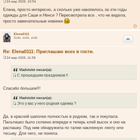
24 мар 2026, 10:54
С
о
Елена, просто интересно, а сколько уже накопилось за эти годы
о
одежды для Саши и Ненси ? Пересмотрела все , что не видела,
б
щ
просто замечательные новинки
е
н
и
Elena0111
е
Цитата
Dolls, dolls, dolls
Re: Elena0111: Приглашаю всех в гости.
24 мар 2026, 11:59
С
о
о
Vladviolet писал(а):
б
С прошедшим праздником !!
щ
И
е
н
с
и
Спасибо большое!!!
т
е
о
Vladviolet писал(а):
ч
Это у вас у него родная одежка ?
н
И
и
с
Да, в красной шапочке полностью в родном, так и покупала.
к
т
Пальтишко было склеено впереди и теперь клей высох и оно на
ц
о
распашку. Под ним обнаружила по талии наклееную ленту или
и
ч
тесьму. Для чего, не поняла.
т
н