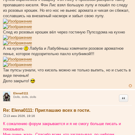
пропавшего киселя. Фон Лис взял большую лупу и пошёл по следу
из розовых крошек. Но его нос не вынес аромата и чихая он сбежал,
сославшись на внезапный насморк и забыл свою лупу.
След из розовых крошек вёл через гостиную Пупсодома на кухню
А на кухне
Лабуба и Лабубёныш хомячили розовое ароматное
пенье, которое подозрительно пахло клубникой!!!
Так пупсы узнали, что кисель можно не только выпить, но и съесть в
виде печенья!
Дело закрыто!
Elena0111
Цитата
Dolls, dolls, dolls
Re: Elena0111: Приглашаю всех в гости.
13 июн 2026, 19:16
С
о
К сожалению форум закрывается и я не смогу больше писать и
о
показывать.
б
щ
Мне очень жаль. Спасибо всем, кто заглядывал, по цифрам