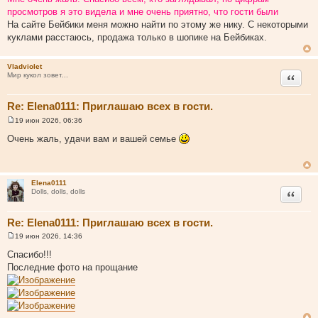
е
просмотров я это видела и мне очень приятно, что гости были
н
и
На сайте Бейбики меня можно найти по этому же нику. С некоторыми
е
куклами расстаюсь, продажа только в шопике на Бейбиках.
Vladviolet
Цитата
Мир кукол зовет...
Re: Elena0111: Приглашаю всех в гости.
19 июн 2026, 06:36
С
о
Очень жаль, удачи вам и вашей семье
о
б
щ
е
н
Elena0111
и
Цитата
Dolls, dolls, dolls
е
Re: Elena0111: Приглашаю всех в гости.
19 июн 2026, 14:36
С
о
Спасибо!!!
о
Последние фото на прощание
б
щ
е
н
и
е