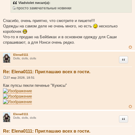
а
и
Vladviolet писал(а):
т
к
просто замечательные новинки
ы
ц
И
и
с
Спасибо, очень приятно, что смотрите и пишете!!!
т
т
Одежды на самом деле не очень много, но есть
несколько
а
о
коробочек
т
ч
Что-то я продаю на Бейбиках и в основном одежду для Саши
ы
н
спрашивают, а для Нэнси очень редко.
и
к
Elena0111
ц
Цитата
Dolls, dolls, dolls
и
т
Re: Elena0111: Приглашаю всех в гости.
а
т
27 мар 2026, 18:51
С
ы
о
Как пупсы пекли печенье "Кукисы"
о
б
щ
е
н
и
е
Elena0111
Цитата
Dolls, dolls, dolls
Re: Elena0111: Приглашаю всех в гости.