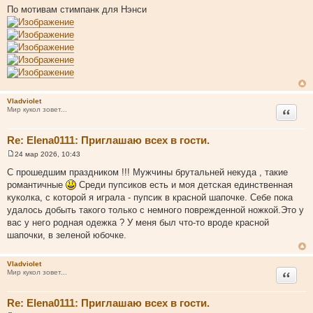
о
По мотивам стимпанк для Нэнси
о
б
щ
е
н
и
е
Vladviolet
Цитата
Мир кукол зовет...
Re: Elena0111: Приглашаю всех в гости.
24 мар 2026, 10:43
С
о
С прошедшим праздником !!! Мужчины брутальней некуда , такие
о
романтичные
Среди пупсиков есть и моя детская единственная
б
щ
куколка, с которой я играла - пупсик в красной шапочке. Себе пока
е
удалось добыть такого только с немного поврежденной ножкой.Это у
н
и
вас у него родная одежка ? У меня был что-то вроде красной
е
шапочки, в зеленой юбочке.
Vladviolet
Цитата
Мир кукол зовет...
Re: Elena0111: Приглашаю всех в гости.