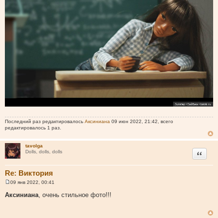
Последний раз редактировалось
Аксиниана
09 июн 2022, 21:42, всего
редактировалось 1 раз.
tavolga
Цитата
Dolls, dolls, dolls
Re: Виктория
09 янв 2022, 00:41
С
о
Аксиниана
, очень стильное фото!!!
о
б
щ
е