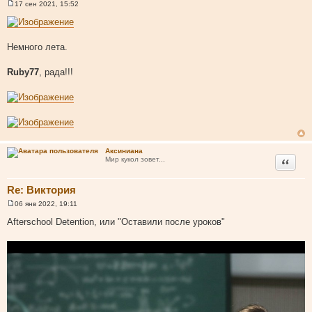
17 сен 2021, 15:52
С
о
о
б
щ
Немного лета.
е
н
и
Ruby77
, рада!!!
е
Аксиниана
Цитата
Мир кукол зовет...
Re: Виктория
06 янв 2022, 19:11
С
о
Afterschool Detention, или "Оставили после уроков"
о
б
щ
е
н
и
е