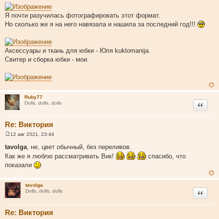
о
о
Я почти разучилась фотографировать этот формат.
б
щ
Но сколько же я на него навязала и нашила за последний год!!!
е
н
и
е
Аксессуары и ткань для юбки - Юля kuklomanija.
Свитер и сборка юбки - мои.
Ruby77
Цитата
Dolls, dolls, dolls
Re: Виктория
12 авг 2021, 23:44
С
о
tavolga
, не, цвет обычный, без переливов.
о
Как же я люблю рассматривать Вик!
спасибо, что
б
щ
показали
е
н
и
tavolga
е
Цитата
Dolls, dolls, dolls
Re: Виктория