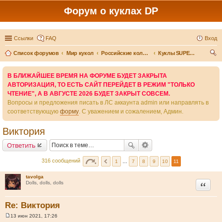
Форум о куклах DP
Ссылки
FAQ
Вход
Список форумов
Мир кукол
Российские коллекционные куклы
Куклы SUPERNOVA DOLLS (exMOOQLA)
ои
В БЛИЖАЙШЕЕ ВРЕМЯ НА ФОРУМЕ БУДЕТ ЗАКРЫТА
ск
АВТОРИЗАЦИЯ, ТО ЕСТЬ САЙТ ПЕРЕЙДЕТ В РЕЖИМ "ТОЛЬКО
ЧТЕНИЕ", А В АВГУСТЕ 2026 БУДЕТ ЗАКРЫТ СОВСЕМ.
Вопросы и предложения писать в ЛС аккаунта admin или направлять в
соответствующую
форму
. С уважением и сожалением, Админ.
Виктория
Ответить
316 сообщений
1
…
7
8
9
10
11
tavolga
Цитата
Dolls, dolls, dolls
Re: Виктория
13 июн 2021, 17:26
С