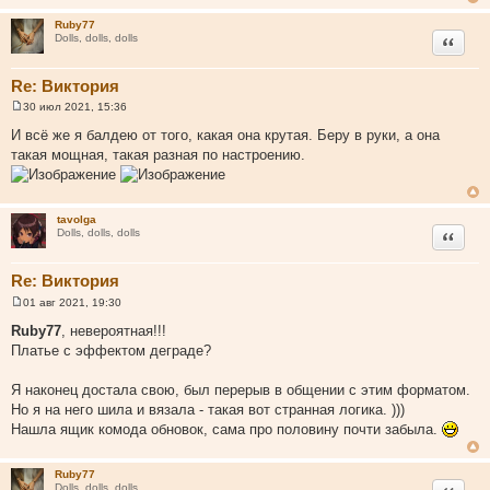
е
н
Ruby77
и
Цитата
Dolls, dolls, dolls
е
Re: Виктория
30 июл 2021, 15:36
С
о
И всё же я балдею от того, какая она крутая. Беру в руки, а она
о
такая мощная, такая разная по настроению.
б
щ
е
н
и
tavolga
е
Цитата
Dolls, dolls, dolls
Re: Виктория
01 авг 2021, 19:30
С
о
Ruby77
, невероятная!!!
о
Платье с эффектом деграде?
б
щ
е
Я наконец достала свою, был перерыв в общении с этим форматом.
н
и
Но я на него шила и вязала - такая вот странная логика. )))
е
Нашла ящик комода обновок, сама про половину почти забыла.
Ruby77
Цитата
Dolls, dolls, dolls