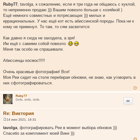
о
Ruby77
, tavolga, к сожалению, если я три года не общаюсь с куклой,
о
то непременно продаю ))) Вашим повезло больше с хозяйкой )
б
щ
Ещё немного совместных и потрясающих ))) милых и
е
иррациональных. У нас ещё кот есть абиссинской породы. Пока ни к
н
и
кому не примкнул. То там, то сям засветится.
е
Как давно я сюда не заходила, а зря!
Им ещё с самими собой повезло.
Меня так особо не спрашивали.
Абиссинцы космос!!!!!
Очень красивые фотографии! Все!
Моя Реи сидит на столе перебирая обновки, не знаю, как уговорить в
них сфотографироваться.
Ruby77
Цитата
Dolls, dolls, dolls
Re: Виктория
14 июн 2021, 16:31
С
о
tavolga
, фотографировать Реи в момент выбора обновок )))
о
Спасибо за комплимент моей Вике )))
б
щ