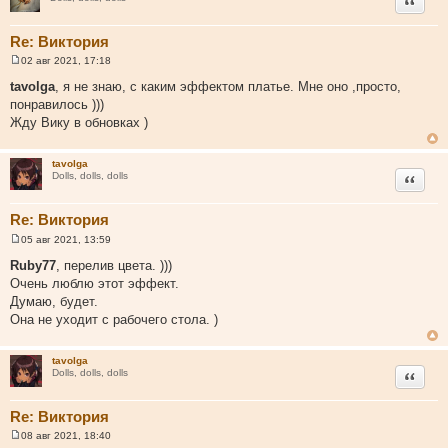
Re: Виктория
02 авг 2021, 17:18
С
о
tavolga
, я не знаю, с каким эффектом платье. Мне оно ,просто,
о
понравилось )))
б
щ
Жду Вику в обновках )
е
н
и
tavolga
е
Цитата
Dolls, dolls, dolls
Re: Виктория
05 авг 2021, 13:59
С
о
Ruby77
, перелив цвета. )))
о
Очень люблю этот эффект.
б
щ
Думаю, будет.
е
Она не уходит с рабочего стола. )
н
и
е
tavolga
Цитата
Dolls, dolls, dolls
Re: Виктория
08 авг 2021, 18:40
С