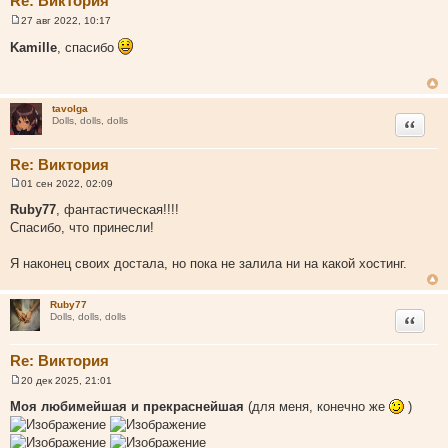
Re: Виктория
27 авг 2022, 10:17
С
о
Kamille
, спасибо
о
б
щ
е
н
tavolga
и
Цитата
Dolls, dolls, dolls
е
Re: Виктория
01 сен 2022, 02:09
С
о
Ruby77
, фантастическая!!!!
о
Спасибо, что принесли!
б
щ
е
Я наконец своих достала, но пока не залила ни на какой хостинг.
н
и
е
Ruby77
Цитата
Dolls, dolls, dolls
Re: Виктория
20 дек 2025, 21:01
С
о
Моя любимейшая и прекраснейшая
(для меня, конечно же
)
о
б
щ