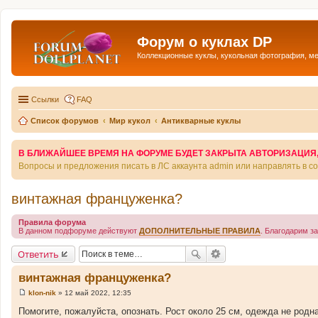
Форум о куклах DP
Коллекционные куклы, кукольная фотография, м
Ссылки
FAQ
Список форумов
Мир кукол
Антикварные куклы
В БЛИЖАЙШЕЕ ВРЕМЯ НА ФОРУМЕ БУДЕТ ЗАКРЫТА АВТОРИЗАЦИЯ, Т
Вопросы и предложения писать в ЛС аккаунта admin или направлять в 
винтажная француженка?
Правила форума
В данном подфоруме действуют
ДОПОЛНИТЕЛЬНЫЕ ПРАВИЛА
. Благодарим з
Ответить
винтажная француженка?
klon-nik
»
12 май 2022, 12:35
С
о
Помогите, пожалуйста, опознать. Рост около 25 см, одежда не родна
о