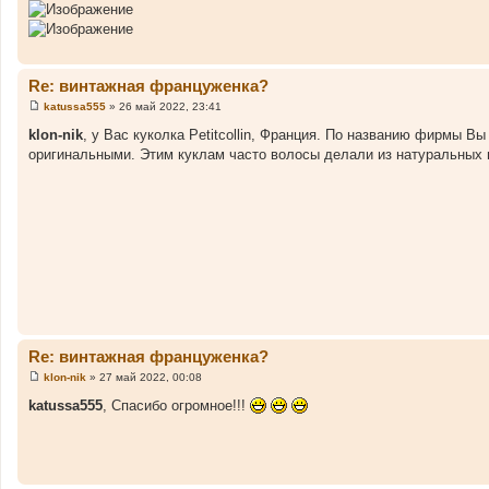
б
щ
е
н
и
е
Re: винтажная француженка?
katussa555
»
26 май 2022, 23:41
С
о
klon-nik
, у Вас куколка Petitcollin, Франция. По названию фирмы В
о
оригинальными. Этим куклам часто волосы делали из натуральных 
б
щ
е
н
и
е
Re: винтажная француженка?
klon-nik
»
27 май 2022, 00:08
С
о
katussa555
, Спасибо огромное!!!
о
б
щ
е
н
и