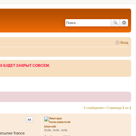
Вход
26 БУДЕТ ЗАКРЫТ СОВСЕМ.
3 сообщения • Страница
1
из
1
Цитата
klon-nik
Dolls, dolls, dolls
атылке france