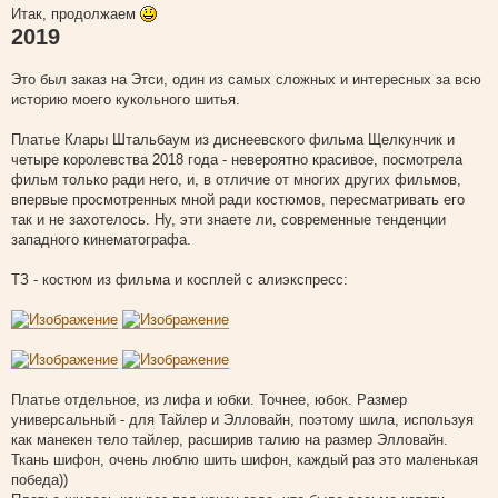
о
Итак, продолжаем
о
2019
б
щ
е
н
Это был заказ на Этси, один из самых сложных и интересных за всю
и
историю моего кукольного шитья.
е
Платье Клары Штальбаум из диснеевского фильма Щелкунчик и
четыре королевства 2018 года - невероятно красивое, посмотрела
фильм только ради него, и, в отличие от многих других фильмов,
впервые просмотренных мной ради костюмов, пересматривать его
так и не захотелось. Ну, эти знаете ли, современные тенденции
западного кинематографа.
ТЗ - костюм из фильма и косплей с алиэкспресс:
Платье отдельное, из лифа и юбки. Точнее, юбок. Размер
универсальный - для Тайлер и Элловайн, поэтому шила, используя
как манекен тело тайлер, расширив талию на размер Элловайн.
Ткань шифон, очень люблю шить шифон, каждый раз это маленькая
победа))