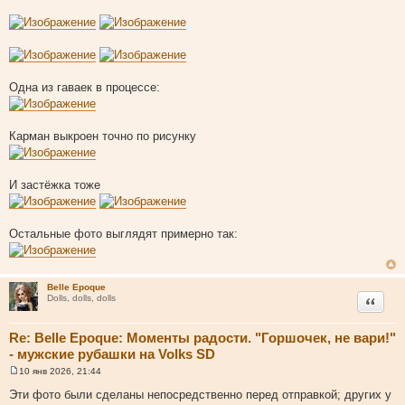
Одна из гаваек в процессе:
Карман выкроен точно по рисунку
И застёжка тоже
Остальные фото выглядят примерно так:
Belle Epoque
Цитата
Dolls, dolls, dolls
Re: Belle Epoque: Моменты радости. "Горшочек, не вари!"
- мужские рубашки на Volks SD
10 янв 2026, 21:44
С
о
Эти фото были сделаны непосредственно перед отправкой; других у
о