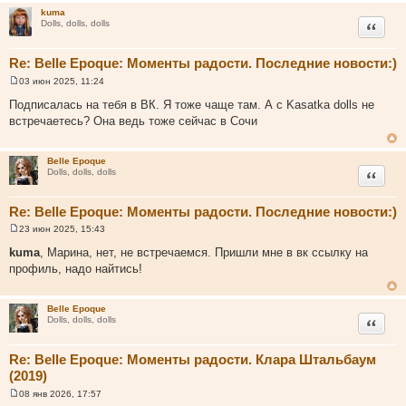
kuma
Цитата
Dolls, dolls, dolls
Re: Belle Epoque: Моменты радости. Последние новости:)
03 июн 2025, 11:24
С
о
Подписалась на тебя в ВК. Я тоже чаще там. А с Kasatka dolls не
о
встречаетесь? Она ведь тоже сейчас в Сочи
б
щ
е
н
Belle Epoque
и
Цитата
Dolls, dolls, dolls
е
Re: Belle Epoque: Моменты радости. Последние новости:)
23 июн 2025, 15:43
С
о
kuma
, Марина, нет, не встречаемся. Пришли мне в вк ссылку на
о
профиль, надо найтись!
б
щ
е
н
Belle Epoque
и
Цитата
Dolls, dolls, dolls
е
Re: Belle Epoque: Моменты радости. Клара Штальбаум
(2019)
08 янв 2026, 17:57
С