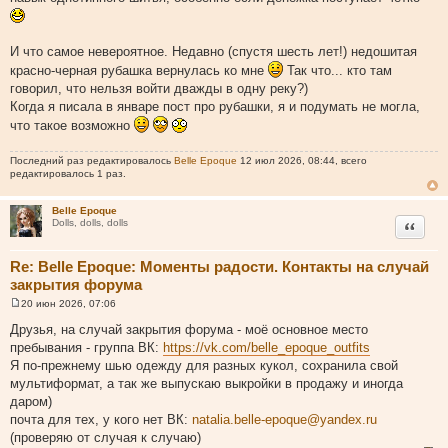
И что самое невероятное. Недавно (спустя шесть лет!) недошитая
красно-черная рубашка вернулась ко мне
Так что... кто там
говорил, что нельзя войти дважды в одну реку?)
Когда я писала в январе пост про рубашки, я и подумать не могла,
что такое возможно
Последний раз редактировалось
Belle Epoque
12 июл 2026, 08:44, всего
редактировалось 1 раз.
Belle Epoque
Цитата
Dolls, dolls, dolls
Re: Belle Epoque: Моменты радости. Контакты на случай
закрытия форума
20 июн 2026, 07:06
С
о
Друзья, на случай закрытия форума - моё основное место
о
пребывания - группа ВК:
https://vk.com/belle_epoque_outfits
б
щ
Я по-прежнему шью одежду для разных кукол, сохранила свой
е
мультиформат, а так же выпускаю выкройки в продажу и иногда
н
и
даром)
е
почта для тех, у кого нет ВК:
natalia.belle-epoque@yandex.ru
(проверяю от случая к случаю)