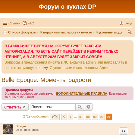
Форум о куклах DP
Ссылки
FAQ
Вход
Список форумов
К вершинам мастерства - вместе
Кукольная мода
ои
В БЛИЖАЙШЕЕ ВРЕМЯ НА ФОРУМЕ БУДЕТ ЗАКРЫТА
ск
АВТОРИЗАЦИЯ, ТО ЕСТЬ САЙТ ПЕРЕЙДЕТ В РЕЖИМ "ТОЛЬКО
ЧТЕНИЕ", А В АВГУСТЕ 2026 БУДЕТ ЗАКРЫТ СОВСЕМ.
Вопросы и предложения писать в ЛС аккаунта admin или направлять в
соответствующую
форму
. С уважением и сожалением, Админ.
Belle Epoque: Моменты радости
Правила форума
В данном подфоруме действуют
ДОПОЛНИТЕЛЬНЫЕ ПРАВИЛА
. Благодарим
за внимание к ним!
Ответить
2719 сообщений
1
…
87
88
89
90
91
Silviya
Цитата
Dolls, dolls, dolls