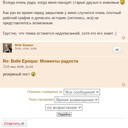
Всегда очень рада, когда меня находят старые друзья и знакомые
Как раз во время перед закрытием у меня случился очень плотный
рабочий график и дописать историю (летопись, ага) не
представлялось возможным.
Грустно, что темка останется недописанной, хотя кто его знает..)
Belle Epoque
Цитата
Dolls, dolls, dolls
Re: Belle Epoque: Моменты радости
25 июн 2026, 21:44
С
о
резервный пост
о
б
щ
е
н
Показать сообщения за:
и
е
Поле сортировки
Ответить