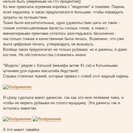
нельзя быть уверенным на сто процентов))
Ко мне приехала огромная коробка с "моделем" и тканями. Парень
ехал издалека, и заказ предполагался большим, чтобы оправдать
затраты на путешествие.
Ткани были восхитительные, одно удовольствие шить из таких -
тонкие хлопко-шёлковые батисты сочных тонов, а ткани с
миниатюрными принтами хотелось разглядывать бесконечно -
настолько тонкая и качественная была печать. Возможно, это уже
была цифровая печать, утвержадать не возьмусь.
Вообще заказ предполагал не только рубашки, но и джинсы, и даже
костюм. Но обстоятельства сложились иначе.
"Модель" рядом с Катькой (минифи актив 41 см) и Катькиными
штанами для оценки масштаба бедствия)
Справа стопочки тканей, которые привез с собой этот видный парень.
Я сразу сделала макет джинсов, так как это моя любимая тема, и
чтобы не мерить рубашки на голого мущщину. Эти джинсы так и
остались макетом.
А это макет гавайки