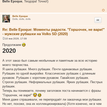
о
Belle Epoque
, Теодора! Точно!)
о
б
щ
е
н
Belle Epoque
и
Цитата
Dolls, dolls, dolls
е
Re: Belle Epoque: Моменты радости. "Горшочек, не вари!"
- мужские рубашки на Volks SD (2020)
10 янв 2026, 17:09
С
о
Продолжаем
о
2020
б
щ
е
н
А этот заказ был самым необычным и памятным за всю историю
и
е
моего творчества.
Я шила рубашки. Много рубашек. Почти одинаковых рубашек.
Рубашек по одной выкройке. Классических рубашек с длинным
рукавом. Рубашек с коротким рукавом. Гавайских рубашек.
Строгих рубашек. Неформальных рубашек. Ярких рубашек. Пестрых
рубашек.
Теперь вы понимаете, почему заголовок поста начинается с фразы
"Горшочек, не вари!"
Меня даже спрашивали, не перепродаёт ли заказчица мои рубашки.
Но нет, похоже, она их коллекционировала) (Хотя конечно, ни в чем