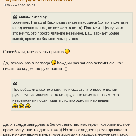
20 июн 2026, 06:59
С
о
о
Anira67 писал(а):
б
Боже мой, Наташа! Как я рада увидеть вас здесь (хоть я в контакте
щ
е
и подписана на вас, но все же это не то). Платье из Щелкунчика -
н
это нечто, это просто явление неземное. Ваш вариант более
и
е
живой, нравится больше, чем оригинал.
Спасибочки, мне оочень приятно
Да, захожу раз в полгода
Каждый раз заново вспоминаю, как
писать bb-кодом, но руки помнят ))
Про рубашки даже не знаю, что и сказать, это просто целый
рубашечный магазин, столько труда! По моим понятиям - это
невозможный подвиг, сшить столько однотипных вещей.
Да, я всегда завидовала белой завистью мастерам, которые долгое
время могут шить одно и тоже)) Но за последнее время прокачала
навык однотипного шитья, особенно если денежка поступает четко