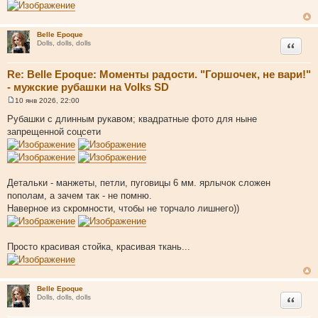
Belle Epoque
Цитата
Dolls, dolls, dolls
Re: Belle Epoque: Моменты радости. "Горшочек, не вари!"
- мужские рубашки на Volks SD
10 янв 2026, 22:00
С
о
Рубашки с длинным рукавом; квадратные фото для ныне
о
запрещенной соцсети
б
щ
е
н
и
е
Детальки - манжеты, петли, пуговицы 6 мм. ярлычок сложен
пополам, а зачем так - не помню.
Наверное из скромности, чтобы не торчало лишнего))
Просто красивая стойка, красивая ткань...
Belle Epoque
Цитата
Dolls, dolls, dolls