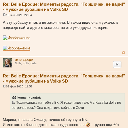
Re: Belle Epoque: Моменты радости. "Горшочек, не вари!"
- мужские рубашки на Volks SD
10 янв 2026, 22:04
С
о
А эту рубашку я так и не закончила. В таком виде она и уехала, в
о
надежде найти другого мастера; но это уже другая история.
б
щ
е
н
и
е
Belle Epoque
Цитата
Dolls, dolls, dolls
Re: Belle Epoque: Моменты радости. "Горшочек, не вари!"
- мужские рубашки на Volks SD
01 фев 2026, 11:57
С
о
о
kuma писал(а):
б
Подписалась на тебя в ВК. Я тоже чаще там. А с Kasatka dolls не
щ
И
е
встречаетесь? Она ведь тоже сейчас в Сочи
н
с
и
т
е
Марина, я нашла Оксану, точнее её группу в ВК.
о
И мне как-то боязно даже стало туда соваться
- группа под 60к
ч