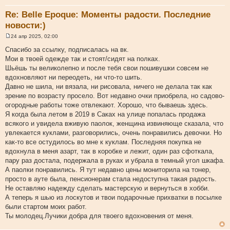
Re: Belle Epoque: Моменты радости. Последние
новости:)
24 апр 2025, 02:00
С
о
Спасибо за ссылку, подписалась на вк.
о
Мои в твоей одежде так и стоят/сидят на полках.
б
щ
Шьёшь ты великолепно и после тебя свои пошивушки совсем не
е
вдохновляют ни переодеть, ни что-то шить.
н
и
Давно не шила, ни вязала, ни рисовала, ничего не делала так как
е
зрение по возрасту просело. Вот недавно очки приобрела, но садово-
огородные работы тоже отвлекают. Хорошо, что бываешь здесь.
Я когда была летом в 2019 в Саках на улице попалась продажа
всякого и увидела вживую паолок, женщина извиняюще сказала, что
увлекается куклами, разговорились, очень понравились девочки. Но
как-то все остудилось во мне к куклам. Последняя покупка не
вдохнула в меня азарт, так в коробке и лежит, один раз сфоткала,
пару раз достала, подержала в руках и убрала в темный угол шкафа.
А паолки понравились. Я тут недавно цены мониторила на тонер,
просто в ауте была, пенсионерам стала недоступна такая радость.
Не оставляю надежду сделать мастерскую и вернуться в хобби.
А теперь я шью из лоскутов и твои подарочные прихватки в посылке
были стартом моих работ.
Ты молодец.Лучики добра для твоего вдохновения от меня.