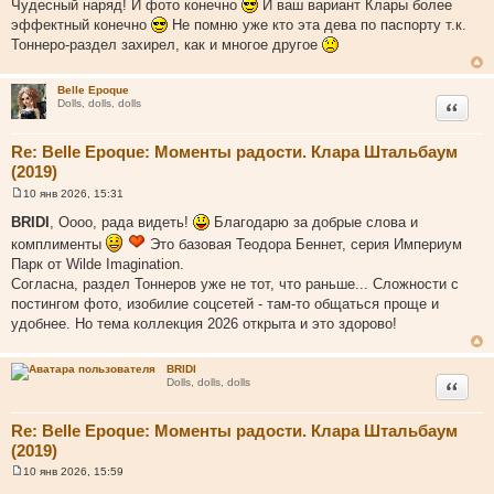
Чудесный наряд! И фото конечно
И ваш вариант Клары более
б
щ
эффектный конечно
Не помню уже кто эта дева по паспорту т.к.
е
Тоннеро-раздел захирел, как и многое другое
н
и
е
Belle Epoque
Цитата
Dolls, dolls, dolls
Re: Belle Epoque: Моменты радости. Клара Штальбаум
(2019)
10 янв 2026, 15:31
С
о
BRIDI
, Оооо, рада видеть!
Благодарю за добрые слова и
о
комплименты
Это базовая Теодора Беннет, серия Империум
б
щ
Парк от Wilde Imagination.
е
Согласна, раздел Тоннеров уже не тот, что раньше... Сложности с
н
и
постингом фото, изобилие соцсетей - там-то общаться проще и
е
удобнее. Но тема коллекция 2026 открыта и это здорово!
BRIDI
Цитата
Dolls, dolls, dolls
Re: Belle Epoque: Моменты радости. Клара Штальбаум
(2019)
10 янв 2026, 15:59
С