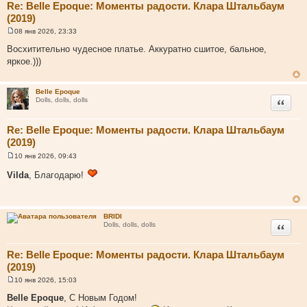
Re: Belle Epoque: Моменты радости. Клара Штальбаум
(2019)
08 янв 2026, 23:33
С
о
Восхитительно чудесное платье. Аккуратно сшитое, бальное,
о
яркое.)))
б
щ
е
н
Belle Epoque
и
Цитата
Dolls, dolls, dolls
е
Re: Belle Epoque: Моменты радости. Клара Штальбаум
(2019)
10 янв 2026, 09:43
С
о
Vilda
, Благодарю!
о
б
щ
е
н
BRIDI
и
Цитата
Dolls, dolls, dolls
е
Re: Belle Epoque: Моменты радости. Клара Штальбаум
(2019)
10 янв 2026, 15:03
С
о
Belle Epoque
, С Новым Годом!
о