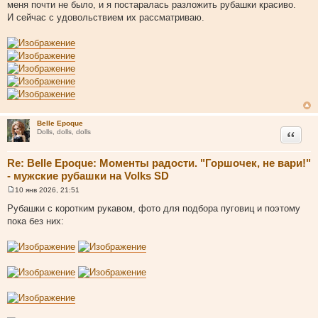
меня почти не было, и я постаралась разложить рубашки красиво.
б
щ
И сейчас с удовольствием их рассматриваю.
е
н
и
е
Belle Epoque
Цитата
Dolls, dolls, dolls
Re: Belle Epoque: Моменты радости. "Горшочек, не вари!"
- мужские рубашки на Volks SD
10 янв 2026, 21:51
С
о
Рубашки с коротким рукавом, фото для подбора пуговиц и поэтому
о
пока без них:
б
щ
е
н
и
е