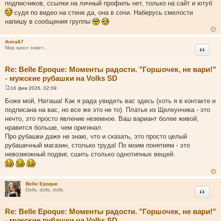
подписчиков, ссылки на личный профиль нет, только на сайт и ютуб
н
судя по видео на стене да, она в сочи. Наберусь смелости
и
напишу в сообщения группы
к
ц
Anira67
и
Цитата
Мир кукол зовет...
т
а
Re: Belle Epoque: Моменты радости. "Горшочек, не вари!"
т
- мужские рубашки на Volks SD
ы
16 фев 2026, 02:09
С
о
Боже мой, Наташа! Как я рада увидеть вас здесь (хоть я в контакте и
о
подписана на вас, но все же это не то). Платье из Щелкунчика - это
б
щ
нечто, это просто явление неземное. Ваш вариант более живой,
е
нравится больше, чем оригинал.
н
и
Про рубашки даже не знаю, что и сказать, это просто целый
е
рубашечный магазин, столько труда! По моим понятиям - это
невозможный подвиг, сшить столько однотипных вещей.
Belle Epoque
Цитата
Dolls, dolls, dolls
Re: Belle Epoque: Моменты радости. "Горшочек, не вари!"
- мужские рубашки на Volks SD