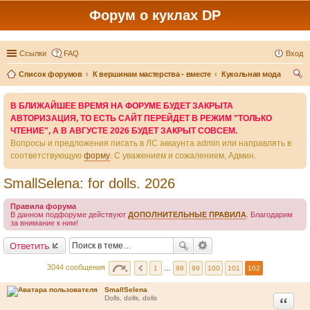
Форум о куклах DP
Ссылки
FAQ
Вход
Список форумов
К вершинам мастерства - вместе
Кукольная мода
ои
В БЛИЖАЙШЕЕ ВРЕМЯ НА ФОРУМЕ БУДЕТ ЗАКРЫТА
ск
АВТОРИЗАЦИЯ, ТО ЕСТЬ САЙТ ПЕРЕЙДЕТ В РЕЖИМ "ТОЛЬКО
ЧТЕНИЕ", А В АВГУСТЕ 2026 БУДЕТ ЗАКРЫТ СОВСЕМ.
Вопросы и предложения писать в ЛС аккаунта admin или направлять в
соответствующую
форму
. С уважением и сожалением, Админ.
SmallSelena: for dolls. 2026
Правила форума
В данном подфоруме действуют
ДОПОЛНИТЕЛЬНЫЕ ПРАВИЛА
. Благодарим
за внимание к ним!
Ответить
3044 сообщения
1
…
98
99
100
101
102
SmallSelena
Цитата
Dolls, dolls, dolls