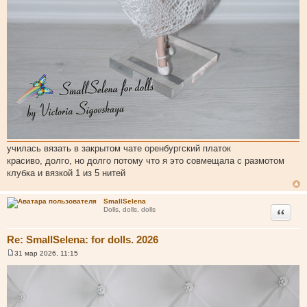
училась вязать в закрытом чате оренбургский платок
красиво, долго, но долго потому что я это совмещала с размотом
клубка и вязкой 1 из 5 нитей
SmallSelena
Цитата
Dolls, dolls, dolls
Re: SmallSelena: for dolls. 2026
31 мар 2026, 11:15
С
о
о
б
щ
е