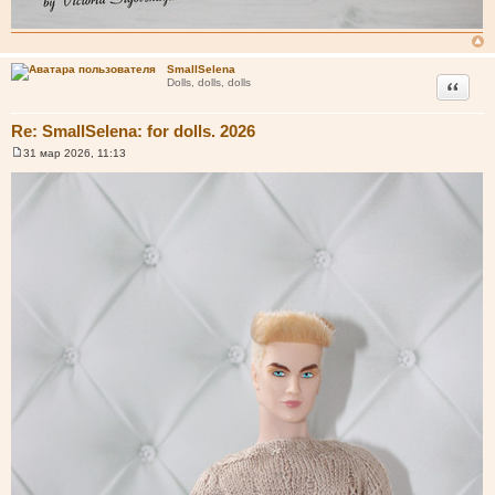
SmallSelena
Цитата
Dolls, dolls, dolls
Re: SmallSelena: for dolls. 2026
31 мар 2026, 11:13
С
о
о
б
щ
е
н
и
е