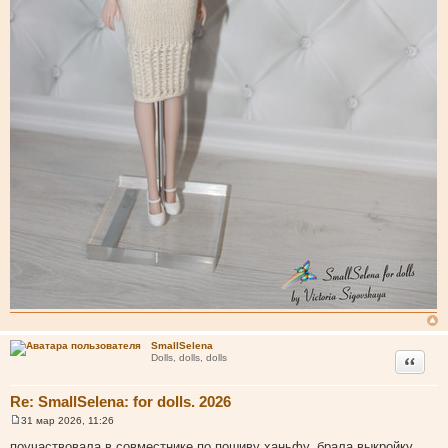
SmallSelena
Цитата
Dolls, dolls, dolls
Re: SmallSelena: for dolls. 2026
31 мар 2026, 11:26
С
о
поучаствовала в совместнике по пошиву ханьфу, брала выкройку