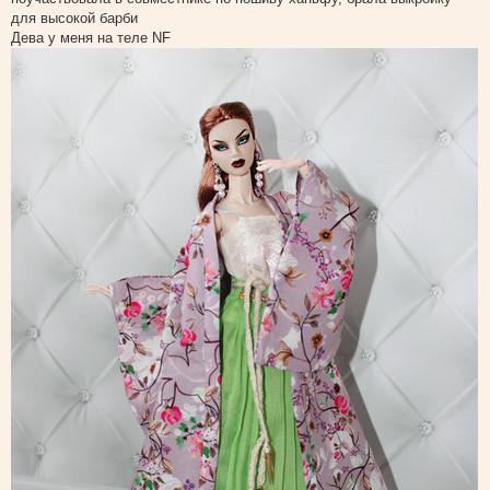
о
для высокой барби
б
щ
Дева у меня на теле NF
е
н
и
е