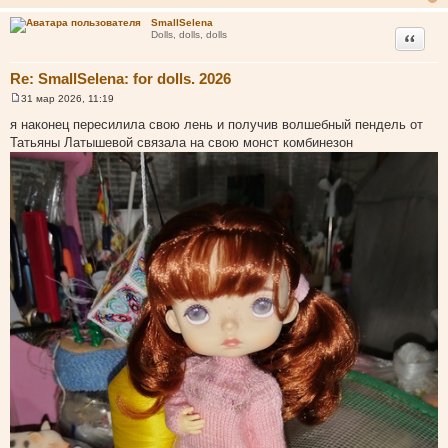
SmallSelena
Цитата
Dolls, dolls, dolls
Re: SmallSelena: for dolls. 2026
31 мар 2026, 11:19
С
о
я наконец пересилила свою лень и получив волшебный пендель от
о
Татьяны Латышевой связала на свою монст комбинезон
б
щ
е
н
и
е