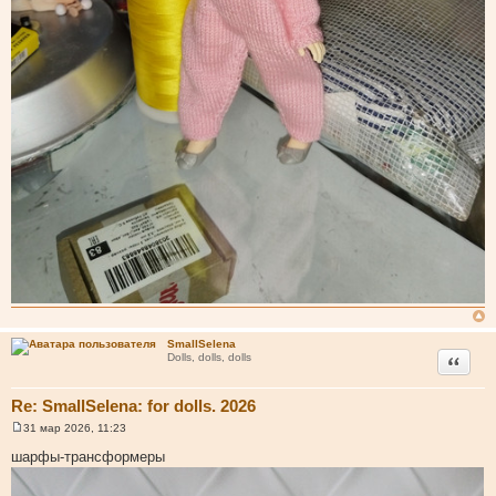
SmallSelena
Цитата
Dolls, dolls, dolls
Re: SmallSelena: for dolls. 2026
31 мар 2026, 11:23
С
о
шарфы-трансформеры
о
б
щ