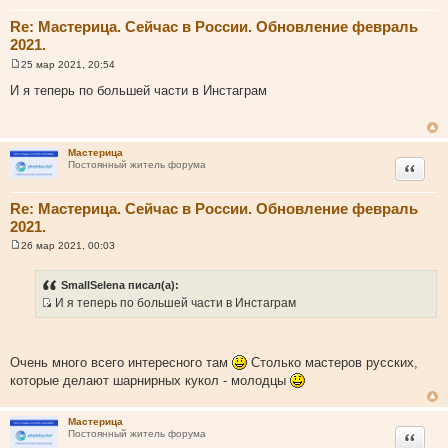
ы
Re: Мастерица. Сейчас в России. Обновление февраль
2021.
25 мар 2021, 20:54
С
о
И я теперь по большей части в Инстаграм
о
б
щ
е
н
Мастерица
и
Цитата
Постоянный житель форума
е
Re: Мастерица. Сейчас в России. Обновление февраль
2021.
26 мар 2021, 00:03
С
о
о
SmallSelena писал(а):
б
И я теперь по большей части в Инстаграм
щ
И
е
н
с
и
т
е
Очень много всего интересного там
Столько мастеров русских,
о
которые делают шарнирных кукол - молодцы
ч
н
Мастерица
и
Цитата
Постоянный житель форума
к