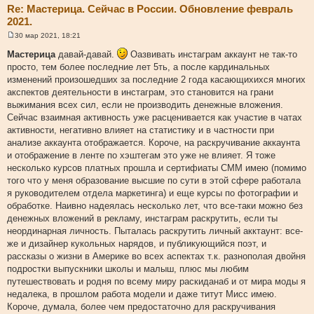
Re: Мастерица. Сейчас в России. Обновление февраль
2021.
30 мар 2021, 18:21
С
о
Мастерица
давай-давай.
Оазвивать инстаграм аккаунт не так-то
о
просто, тем более последние лет 5ть, а после кардинальных
б
щ
изменений произошедших за последние 2 года касающихихся многих
е
акспектов деятельности в инстаграм, это становится на грани
н
и
выжимания всех сил, если не производить денежные вложения.
е
Сейчас взаимная активность уже расценивается как участие в чатах
активности, негативно влияет на статистику и в частности при
анализе аккаунта отображается. Короче, на раскручивание аккаунта
и отображение в ленте по хэштегам это уже не влияет. Я тоже
несколько курсов платных прошла и сертифиаты СММ имею (помимо
того что у меня образование высшие по сути в этой сфере работала
я руководителем отдела маркетинга) и еще курсы по фотографии и
обработке. Наивно надеялась несколько лет, что все-таки можно без
денежных вложений в рекламу, инстаграм раскрутить, если ты
неординарная личность. Пыталась раскрутить личный акктаунт: все-
же и дизайнер кукольных нарядов, и публикующийся поэт, и
рассказы о жизни в Америке во всех аспектах т.к. разнополая двойня
подростки выпускники школы и малыш, плюс мы любим
путешествовать и родня по всему миру раскиданаб и от мира моды я
недалека, в прошлом работа модели и даже титут Мисс имею.
Короче, думала, более чем предостаточно для раскручивания