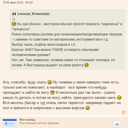
06 фев 2021, 20:02
С
о
о
Lenusya_M писал(а):
б
щ
И
е
Ха, как обычно - мастеров обычно просят показать "закулисье" и
н
с
"процессы".
и
т
е
Очень популярны ролики для начинающих/продолжающих творцов
о
- с какими-то советами по материалам, инструментам и т.д.
ч
Выбор ткани, подбор аксессуаров и т.п.
н
Короче: КАК? Как можно ТАКОЕ сотворить обычными
и
человеческими руками?
к
Нет, же. Там, наверное, гномики какие-то отшивают втихаря, по
ц
ночам. А Мастерица выдаёт за свою работу
и
т
а
Ага, спасибо, буду знать
Ну гномики у меня наверно тоже есть,
т
только они не помогают, а наоборот - все время что-нибудь
ы
пропадает и найти не могу
И несколько раз так было - сшила
какую-то деталь и потом не могу найти, приходится заново шить
Вся мелочь (бисер и тд) очень легко теряется, например падает на
пол и прячется в ковролине с высоким ворсом
Мастерица
Цитата
Постоянный житель форума