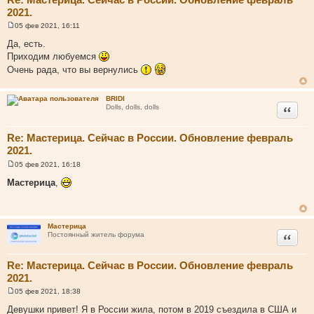
2021.
05 фев 2021, 16:11
С
о
Да, есть.
о
Приходим любуемся
б
щ
Очень рада, что вы вернулись
е
н
и
BRIDI
е
Цитата
Dolls, dolls, dolls
Re: Мастерица. Сейчас в России. Обновление февраль
2021.
05 фев 2021, 16:18
С
о
Мастерица
,
о
б
щ
е
н
Мастерица
и
Цитата
Постоянный житель форума
е
Re: Мастерица. Сейчас в России. Обновление февраль
2021.
05 фев 2021, 18:38
С
о
Девушки привет! Я в России жила, потом в 2019 съездила в США и