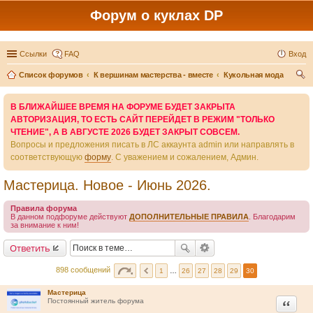
Форум о куклах DP
Ссылки
FAQ
Вход
Список форумов
К вершинам мастерства - вместе
Кукольная мода
ои
В БЛИЖАЙШЕЕ ВРЕМЯ НА ФОРУМЕ БУДЕТ ЗАКРЫТА
ск
АВТОРИЗАЦИЯ, ТО ЕСТЬ САЙТ ПЕРЕЙДЕТ В РЕЖИМ "ТОЛЬКО
ЧТЕНИЕ", А В АВГУСТЕ 2026 БУДЕТ ЗАКРЫТ СОВСЕМ.
Вопросы и предложения писать в ЛС аккаунта admin или направлять в
соответствующую
форму
. С уважением и сожалением, Админ.
Мастерица. Новое - Июнь 2026.
Правила форума
В данном подфоруме действуют
ДОПОЛНИТЕЛЬНЫЕ ПРАВИЛА
. Благодарим
за внимание к ним!
Ответить
898 сообщений
1
…
26
27
28
29
30
Мастерица
Цитата
Постоянный житель форума