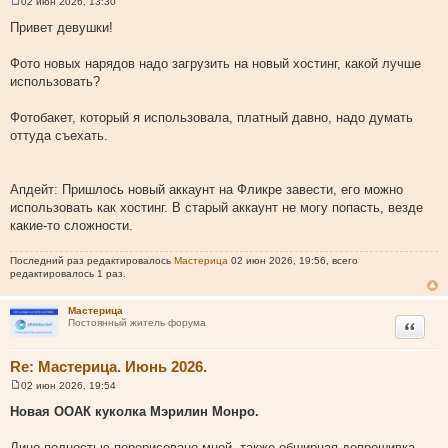
02 июн 2026, 13:30
С
о
Привет девушки!
о
б
щ
Фото новых нарядов надо загрузить на новый хостинг, какой лучше
е
использовать?
н
и
е
Фотобакет, который я использовала, платный давно, надо думать
оттуда съехать.
Апдейт: Пришлось новый аккаунт на Фликре завести, его можно
использовать как хостинг. В старый аккаунт не могу попасть, везде
какие-то сложности.
Последний раз редактировалось
Мастерица
02 июн 2026, 19:56, всего
редактировалось 1 раз.
Мастерица
Цитата
Постоянный житель форума
Re: Мастерица. Июнь 2026.
02 июн 2026, 19:54
С
о
Новая ООАК куколка Мэрилин Монро.
о
б
щ
Лицо полностью перерисовано мной, также обширная допрошивка