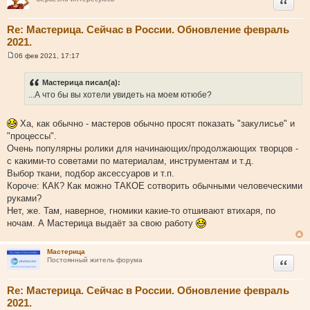
Цитата
е
Re: Мастерица. Сейчас в России. Обновление февраль
2021.
06 фев 2021, 17:17
С
о
о
Мастерица писал(а):
б
...А что бы вы хотели увидеть на моем ютюбе?
щ
е
н
и
Ха, как обычно - мастеров обычно просят показать "закулисье" и
е
"процессы".
Очень популярны ролики для начинающих/продолжающих творцов -
с какими-то советами по материалам, инструментам и т.д.
Выбор ткани, подбор аксессуаров и т.п.
Короче: КАК? Как можно ТАКОЕ сотворить обычными человеческими
руками?
Нет, же. Там, наверное, гномики какие-то отшивают втихаря, по
ночам. А Мастерица выдаёт за свою работу
Мастерица
Цитата
Постоянный житель форума
Re: Мастерица. Сейчас в России. Обновление февраль
2021.