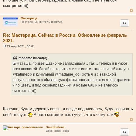
и по цвету, и под сезон/праздники, а новые бац и не в унисон
е
смотрятся ))))
Мастерица
Цитата
Постоянный житель форума
Re: Мастерица. Сейчас в России. Обновление февраль
2021.
23 мар 2021, 00:01
С
о
о
madame писал(а):
б
Наташа, привет. Давно не заглядывала... так..., теперь я в курсе
щ
И
е
всех новостей. Давай не теряться и я в инсте тоже, личный аккаунт
н
с
@katrinepix и кукольный @madame_doll хоть я и с завидной
и
т
е
регкулярностью забываю туда фотки постить, т.к. хочется и красиво
о
и по цвету, и под сезон/праздники, а новые бац и не в унисон
ч
смотрятся ))))
н
и
к
Конечно, будем держать связь, я везде подписалась, буду развивать
ц
свой аккаунт
А пока методом тыка учусь что к чему там
и
т
а
SmallSelena
Цитата
Dolls, dolls, dolls
т