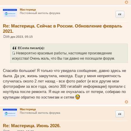
щ
е
н
Мастерица
и
Цитата
Постоянный житель форума
е
Re: Мастерица. Сейчас в России. Обновление февраль
2021.
05 дек 2023, 05:15
С
о
о
ECosta писал(а):
б
Невероятно красивые работы, настоящие произведение
щ
И
е
искусства! Очень жаль, что Вы так давно не посещали форум.
н
с
и
т
е
Спасибо большое! Я только что увидела сообщение, давно здесь не
о
была. Да уж, жизнь закрутила, некогда. Еще у меня неприятность
ч
случилась около 2 лет назад - все фото работ (и все другие мои
н
фотографии за все года, около 300 гигабайт информации) пропали с
и
ноутбука после ремонта. Я еще не очухалась от потери, собираю по
к
крупицам обратно по хостингам и сетям
ц
и
т
Мастерица
Цитата
Постоянный житель форума
а
т
Re: Мастерица. Июнь 2026.
ы