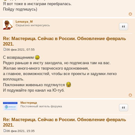
о
Я вот тоже в инстаграм перебралась.
б
щ
Пойду подпишусь)
е
н
и
Lenusya_M
е
Цитата
Серьезно интересуюсь
Re: Мастерица. Сейчас в России. Обновление февраль
2021.
06 фев 2021, 07:55
С
о
С возвращением
о
Редко раньше в инсту заходила, но подписана там на вас.
б
щ
Желаю много-много творческого вдохновения,
е
а главное, возможностей, чтобы все проекты и задумки легко
н
и
воплощать.
е
Поклонники живенько подтянутся
И подумайте про канал на Ю-туб.
Мастерица
Цитата
Постоянный житель форума
Re: Мастерица. Сейчас в России. Обновление февраль
2021.
06 фев 2021, 15:35
С