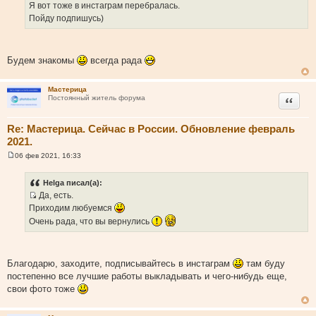
И
е
Я вот тоже в инстаграм перебралась.
н
с
Пойду подпишусь)
и
т
е
о
ч
Будем знакомы
всегда рада
н
и
Мастерица
к
Цитата
Постоянный житель форума
ц
и
Re: Мастерица. Сейчас в России. Обновление февраль
т
2021.
а
т
06 фев 2021, 16:33
С
ы
о
о
Helga писал(а):
б
Да, есть.
щ
И
е
Приходим любуемся
н
с
Очень рада, что вы вернулись
и
т
е
о
ч
Благодарю, заходите, подписывайтесь в инстаграм
там буду
н
постепенно все лучшие работы выкладывать и чего-нибудь еще,
и
свои фото тоже
к
ц