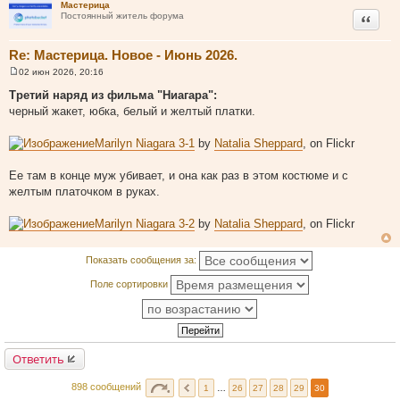
Мастерица
Цитата
Постоянный житель форума
Re: Мастерица. Новое - Июнь 2026.
02 июн 2026, 20:16
С
о
Третий наряд из фильма "Ниагара":
о
черный жакет, юбка, белый и желтый платки.
б
щ
е
Marilyn Niagara 3-1
by
Natalia Sheppard
, on Flickr
н
и
е
Ее там в конце муж убивает, и она как раз в этом костюме и с
желтым платочком в руках.
Marilyn Niagara 3-2
by
Natalia Sheppard
, on Flickr
Показать сообщения за:
Поле сортировки
Ответить
898 сообщений
1
…
26
27
28
29
30