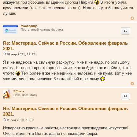
аккаунта при хорошем владении слогом Нифига
В итоге убила
кучу времени (так скажем несколько лет). Надеюсь у тебя получится
лучше.
Мастерица
Цитата
Постоянный житель форума
Re: Мастерица. Сейчас в России. Обновление февраль
2021.
30 мар 2021, 19:12
С
о
Я и не надеюсь на сильную раскрутку, мне и не надо, по большому
о
счету. Я говорю просто про развитие. Как пойдет, так и пойдет, хоть
б
щ
что-то
Тем более я же не медийный человек, и не пума, вот у нее
е
уже миллион подписчиков без вложений в рекламу
н
и
е
ECosta
Цитата
Dolls, dolls, dolls
Re: Мастерица. Сейчас в России. Обновление февраль
2021.
11 сен 2023, 13:03
С
о
Невероятно красивые работы, настоящие произведение искусства!
о
Очень жаль, что Вы так давно не посещали форм.
б