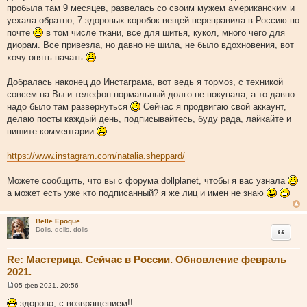
о
пробыла там 9 месяцев, развелась со своим мужем американским и
б
щ
уехала обратно, 7 здоровых коробок вещей переправила в Россию по
е
почте
в том числе ткани, все для шитья, кукол, много чего для
н
и
диорам. Все привезла, но давно не шила, не было вдохновения, вот
е
хочу опять начать
Добралась наконец до Инстаграма, вот ведь я тормоз, с техникой
совсем на Вы и телефон нормальный долго не покупала, а то давно
надо было там развернуться
Сейчас я продвигаю свой аккаунт,
делаю посты каждый день, подписывайтесь, буду рада, лайкайте и
пишите комментарии
https://www.instagram.com/natalia.sheppard/
Можете сообщить, что вы с форума dollplanet, чтобы я вас узнала
а может есть уже кто подписанный? я же лиц и имен не знаю
Belle Epoque
Цитата
Dolls, dolls, dolls
Re: Мастерица. Сейчас в России. Обновление февраль
2021.
05 фев 2021, 20:56
С
о
здорово, с возвращением!!