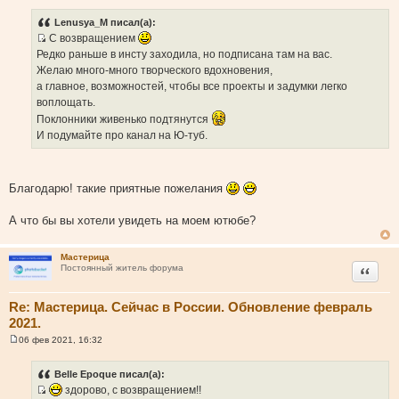
о
о
Lenusya_M писал(а):
б
С возвращением
щ
И
е
Редко раньше в инсту заходила, но подписана там на вас.
н
с
Желаю много-много творческого вдохновения,
и
т
е
а главное, возможностей, чтобы все проекты и задумки легко
о
воплощать.
ч
Поклонники живенько подтянутся
н
И подумайте про канал на Ю-туб.
и
к
ц
Благодарю! такие приятные пожелания
и
т
А что бы вы хотели увидеть на моем ютюбе?
а
т
ы
Мастерица
Цитата
Постоянный житель форума
Re: Мастерица. Сейчас в России. Обновление февраль
2021.
06 фев 2021, 16:32
С
о
о
Belle Epoque писал(а):
б
здорово, с возвращением!!
щ