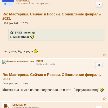
и
Мастерица
Цитата
Постоянный житель форума
т
а
Re: Мастерица. Сейчас в России. Обновление февраль
т
2021.
ы
06 фев 2021, 16:35
С
о
о
BRIDI писал(а):
б
Мастерица
,
щ
И
е
н
с
и
т
е
Заходите, буду рада
о
ч
BRIDI
н
Цитата
Dolls, dolls, dolls
и
к
Re: Мастерица. Сейчас в России. Обновление февраль
ц
2021.
и
т
06 фев 2021, 16:39
С
а
о
Мастерица
, я уже на вас подписалась в инсте - "фраубрюнхилд"
о
т
б
ы
щ
е
н
Lenusya_M
и
Серьезно интересуюсь