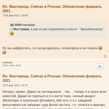
Re: Мастерица. Сейчас в России. Обновление февраль
2021.
06 фев 2021, 20:05
С
о
о
BRIDI писал(а):
б
Мастерица
, я уже на вас подписалась в инсте - "фраубрюнхилд"
щ
И
е
н
с
и
т
е
о
Ну вы шифруетесь, а я не догадалась, посмотрела и не поняла
ч
н
и
madame
к
Цитата
Dolls, dolls, dolls
ц
и
Re: Мастерица. Сейчас в России. Обновление февраль
т
2021.
а
т
22 мар 2021, 21:27
С
ы
о
Наташа, привет. Давно не заглядывала... так..., теперь я в курсе всех
о
новостей. Давай не теряться и я в инсте тоже, личный аккаунт
б
щ
@katrinepix и кукольный @madame_doll хоть я и с завидной
е
регкулярностью забываю туда фотки постить, т.к. хочется и красиво
н
и