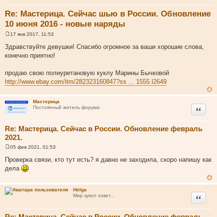
Re: Мастерица. Сейчас шью в России. Обновление
10 июня 2016 - новые наряды
17 янв 2017, 11:53
С
о
Здравствуйте девушки! Спасибо огромное за ваши хорошие слова,
о
конечно приятно!
б
щ
е
продаю свою полиуретановую куклу Марины Бычковой
н
и
http://www.ebay.com/itm/282323160847?ss ... 1555.l2649
е
Мастерица
Цитата
Постоянный житель форума
Re: Мастерица. Сейчас в России. Обновление февраль
2021.
05 фев 2021, 01:53
С
о
Проверка связи, кто тут есть? я давно не заходила, скоро напишу как
о
дела
б
щ
е
н
Helga
и
Цитата
Мир кукол зовет...
е
Re: Мастерица. Сейчас в России. Обновление февраль