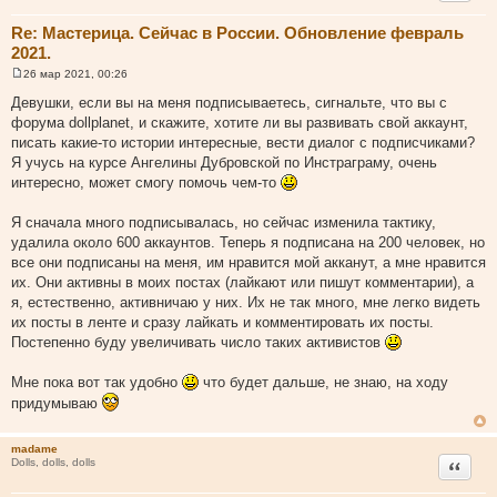
ц
Re: Мастерица. Сейчас в России. Обновление февраль
и
2021.
т
а
26 мар 2021, 00:26
С
т
о
Девушки, если вы на меня подписываетесь, сигнальте, что вы с
о
ы
форума dollplanet, и скажите, хотите ли вы развивать свой аккаунт,
б
щ
писать какие-то истории интересные, вести диалог с подписчиками?
е
Я учусь на курсе Ангелины Дубровской по Инстраграму, очень
н
и
интересно, может смогу помочь чем-то
е
Я сначала много подписывалась, но сейчас изменила тактику,
удалила около 600 аккаунтов. Теперь я подписана на 200 человек, но
все они подписаны на меня, им нравится мой акканут, а мне нравится
их. Они активны в моих постах (лайкают или пишут комментарии), а
я, естественно, активничаю у них. Их не так много, мне легко видеть
их посты в ленте и сразу лайкать и комментировать их посты.
Постепенно буду увеличивать число таких активистов
Мне пока вот так удобно
что будет дальше, не знаю, на ходу
придумываю
madame
Цитата
Dolls, dolls, dolls