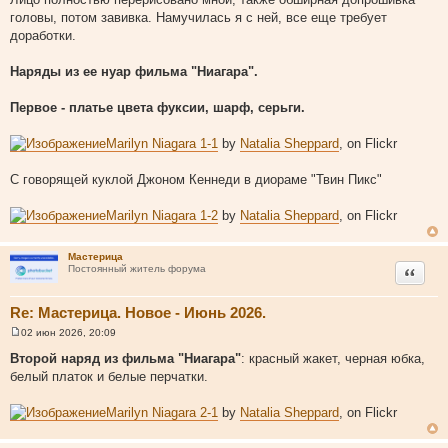
е
головы, потом завивка. Намучилась я с ней, все еще требует
н
и
доработки.
е
Наряды из ее нуар фильма "Ниагара".
Первое - платье цвета фуксии, шарф, серьги.
Marilyn Niagara 1-1
by
Natalia Sheppard
, on Flickr
С говорящей куклой Джоном Кеннеди в диораме "Твин Пикс"
Marilyn Niagara 1-2
by
Natalia Sheppard
, on Flickr
Мастерица
Цитата
Постоянный житель форума
Re: Мастерица. Новое - Июнь 2026.
02 июн 2026, 20:09
С
о
Второй наряд из фильма "Ниагара"
: красный жакет, черная юбка,
о
белый платок и белые перчатки.
б
щ
е
Marilyn Niagara 2-1
by
Natalia Sheppard
, on Flickr
н
и
е