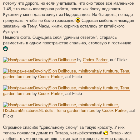
потому что дорого, но если учитывать, что оно такое всё маленькое
1:48, это очень ювелирная работа, почти как блоху подковать.
Куколки у меня давно живут из Нидерландов. Их бы одеть, но надо
придумать, чтобы не было громоздко
Садовая мебель и чемодан
заказаны на Тэму. Часы, книги, скрипка остались от китайского
букнука.
Немного фото. Ощущала себя "дачным ответом", стараясь
разместить в одном пространстве спальню, столовую и гостинную
DovolnyjSlon Dollhouse
by
Codex Parker
, auf Flickr
DovolnyjSlon Dollhouse, minifromItaly furniture, Temu
garden furniture
by
Codex Parker
, auf Flickr
DovolnyjSlon Dollhouse, minifromItaly furniture, Temu
garden furniture
by
Codex Parker
, auf Flickr
DovolnyjSlon Dollhouse, minifromItaly furniture,
HSchramMiniaturesNL dolls, Temu garden furniture
by
Codex Parker
, auf
Flickr
Огромное спасибо "Довольному слону" за такую красоту. У них
теперь появился домик из Питера, четырёхэтажный
Питер - моя
любовь, я уже представляю, какие там интерьеры можно сделать,