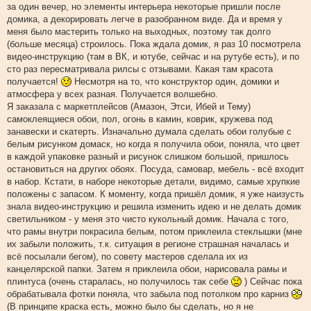
за один вечер, но элементы интерьера некоторые пришли после
домика, а декорировать легче в разобранном виде. Да и время у
меня было мастерить только на выходных, поэтому так долго
(больше месяца) строилось. Пока ждала домик, я раз 10 посмотрела
видео-инструкцию (там в ВК, и ютубе, сейчас и на рутубе есть), и по
сто раз пересматривала рилсы с отзывами. Какая там красота
получается!
Несмотря на то, что конструктор один, домики и
атмосфера у всех разная. Получается волшебно.
Я заказала с маркетплейсов (Амазон, Этси, Ибей и Тему)
самоклеящиеся обои, пол, огонь в камин, коврик, кружева под
занавески и скатерть. Изначально думала сделать обои голубые с
белым рисунком домаск, но когда я получила обои, поняла, что цвет
в каждой упаковке разный и рисунок слишком большой, пришлось
остановиться на других обоях. Посуда, самовар, мебель - всё входит
в набор. Кстати, в наборе некоторые детали, видимо, самые хрупкие
положены с запасом. К моменту, когда пришёл домик, я уже наизусть
знала видео-инструкцию и решила изменить идею и не делать домик
светильником - у меня это чисто кукольный домик. Начала с того,
что рамы внутри покрасила белым, потом приклеила стеклышки (мне
их забыли положить, т.к. ситуация в регионе страшная началась и
всё посылали бегом), по совету мастеров сделала их из
канцелярской папки. Затем я приклеила обои, нарисовала рамы и
плинтуса (очень старалась, но получилось так себе
) Сейчас пока
обрабатывала фотки поняла, что забыла под потолком про карниз
(В принципе краска есть, можно было бы сделать, но я не