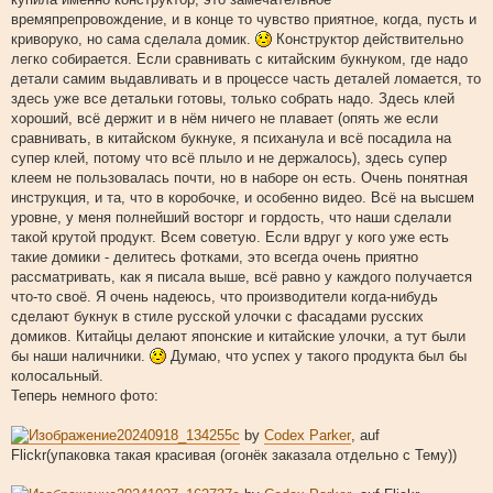
времяпрепровождение, и в конце то чувство приятное, когда, пусть и
криворуко, но сама сделала домик.
Конструктор действительно
легко собирается. Если сравнивать с китайским букнуком, где надо
детали самим выдавливать и в процессе часть деталей ломается, то
здесь уже все детальки готовы, только собрать надо. Здесь клей
хороший, всё держит и в нём ничего не плавает (опять же если
сравнивать, в китайском букнуке, я психанула и всё посадила на
супер клей, потому что всё плыло и не держалось), здесь супер
клеем не пользовалась почти, но в наборе он есть. Очень понятная
инструкция, и та, что в коробочке, и особенно видео. Всё на высшем
уровне, у меня полнейший восторг и гордость, что наши сделали
такой крутой продукт. Всем советую. Если вдруг у кого уже есть
такие домики - делитесь фотками, это всегда очень приятно
рассматривать, как я писала выше, всё равно у каждого получается
что-то своё. Я очень надеюсь, что производители когда-нибудь
сделают букнук в стиле русской улочки с фасадами русских
домиков. Китайцы делают японские и китайские улочки, а тут были
бы наши наличники.
Думаю, что успех у такого продукта был бы
колосальный.
Теперь немного фото:
20240918_134255c
by
Codex Parker
, auf
Flickr(упаковка такая красивая (огонёк заказала отдельно с Тему))