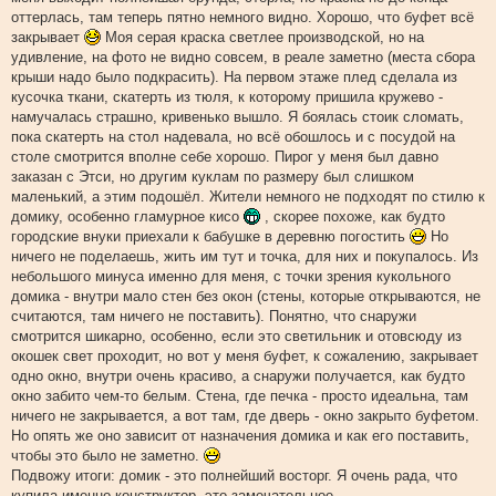
оттерлась, там теперь пятно немного видно. Хорошо, что буфет всё
закрывает
Моя серая краска светлее производской, но на
удивление, на фото не видно совсем, в реале заметно (места сбора
крыши надо было подкрасить). На первом этаже плед сделала из
кусочка ткани, скатерть из тюля, к которому пришила кружево -
намучалась страшно, кривенько вышло. Я боялась стоик сломать,
пока скатерть на стол надевала, но всё обошлось и с посудой на
столе смотрится вполне себе хорошо. Пирог у меня был давно
заказан с Этси, но другим куклам по размеру был слишком
маленький, а этим подошёл. Жители немного не подходят по стилю к
домику, особенно гламурное кисо
, скорее похоже, как будто
городские внуки приехали к бабушке в деревню погостить
Но
ничего не поделаешь, жить им тут и точка, для них и покупалось. Из
небольшого минуса именно для меня, с точки зрения кукольного
домика - внутри мало стен без окон (стены, которые открываются, не
считаются, там ничего не поставить). Понятно, что снаружи
смотрится шикарно, особенно, если это светильник и отовсюду из
окошек свет проходит, но вот у меня буфет, к сожалению, закрывает
одно окно, внутри очень красиво, а снаружи получается, как будто
окно забито чем-то белым. Стена, где печка - просто идеальна, там
ничего не закрывается, а вот там, где дверь - окно закрыто буфетом.
Но опять же оно зависит от назначения домика и как его поставить,
чтобы это было не заметно.
Подвожу итоги: домик - это полнейший восторг. Я очень рада, что
купила именно конструктор, это замечательное