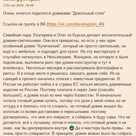
31 окт 2024, 16:49
С
о
Очень хочется поделится домиками "Довольный слон"
о
б
щ
Ссылка на группу в ВК (
https://vk.com/dovolnyjslon_46
)
е
н
и
Семейная пара: Екатерина и Олег из Курска делают восхитительный
е
домики-светильники. Они все прекрасны, но есть у них один
особенный домик "Купеческий", который не просто светильник, но
ещё и с мебелью, и подходит для кукол. На эту мастерскую я
случайно наткнулась в Нельзяграме. Женщина, на которую я была
подписана, выложила рилс про домик-конструктор и тут я
влюбилась. Несколько месяцев я рассматривала фотографии и
рилсы. И в конце июля я решилась заказать домик себе. Из-за
санкций и прочего начались пляски с известным предметом. В
России не работает пейпа и в страны ЕС нельзя ввозить деревянные
изделия из России. Поэтому платила я через Jane (спасибо
большое!), а домик ехал ко мне через Казахстан. Я изначально
хотела готовый домик купить, потому что руки у меня очень из не
оттуда и я боялась что-то сломать, но готовый домик вышел бы
золотым со всеми доставками и пересылками, поэтому
договорились, что мне его покрасят, а собирать я буду сама. Что не
делается, всё к лучшему, потом я поняла, что готовый домик я не
знаю, как бы декорировала внутри.
Да и мастера были правы - он
очень просто собирается. В принципе, домик можно было бы собрать