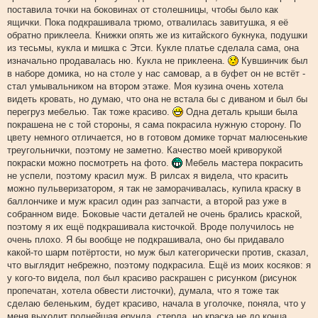
поставила точки на боковинах от столешницы, чтобы было как
ящички. Пока подкрашивала трюмо, отвалилась завитушка, я её
обратно приклеела. Книжки опять же из китайского букнука, подушки
из тесьмы, кукла и мишка с Этси. Кукле платье сделала сама, она
изначально продавалась ню. Кукла не приклеена.
Кувшинчик был
в наборе домика, но на столе у нас самовар, а в буфет он не встёт -
стал умывальником на втором этаже. Моя кузина очень хотела
видеть кровать, но думаю, что она не встала бы с диваном и был бы
перегруз мебелью. Так тоже красиво.
Одна деталь крыши была
покрашена не с той стороны, я сама покрасила нужную сторону. По
цвету немного отличается, но в готовом домике торчат малюсенькие
треугольнички, поэтому не заметно. Качество моей криворукой
покраски можно посмотреть на фото.
Мебель мастера покрасить
не успели, поэтому красил муж. В рилсах я видела, что красить
можно пульверизатором, я так не заморачивалась, купила краску в
баллончике и муж красил один раз запчасти, а второй раз уже в
собранном виде. Боковые части деталей не очень брались краской,
поэтому я их ещё подкрашивала кисточкой. Вроде получилось не
очень плохо. Я бы вообще не подкрашивала, оно бы придавало
какой-то шарм потёртости, но муж был категорически против, сказал,
что выглядит небрежно, поэтому подкрасила. Ещё из моих косяков: я
у кого-то видела, пол был красиво раскрашен с рисунком (рисунок
пропечатан, хотела обвести листочки), думала, что я тоже так
сделаю беленьким, будет красиво, начала в уголочке, поняла, что у
меня выходит полнейшая ерунда, стерла, но краска не до конца