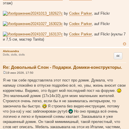
этаж)
20241013_182627c
by
Codex Parker
, auf Flickr
20241027_163023c
by
Codex Parker
, auf Flickr
20241027_163137c
by
Codex Parker
, auf Flickr (куклы 7
и 7,5 см, мастер Tanita)
Aleksandra
Цитата
Dolls, dolls, dolls
Re: Довольный Слон - Подарки. Домики-конструкторы.
19 июн 2026, 17:50
С
о
Я не так себе представляла этот пост про домик. Думала, что
о
напишу спокойно в отпуске подробно всё, но, увы, жизнь вносит свои
б
щ
коррективы. Видимо, это будет мой последний пост на форуме.
е
Это маленький домик (17х14х10) для моих маленьких жителей.
н
и
Строился очень легко, если бы я не занималась интерьером, то
е
закончила бы быстро.
Я строила без видео-инструкции, потому
что (ха-ха) у нас заблокирован рутуб
Но оно правда всё очень
логично и легко и бумажной схемы хватает. Заказывала я уже
окрашенный домик. Он такой мимимишный, такой прелестный, что
слов нет описать. Мебель заказывала на этси из Италии, частями,