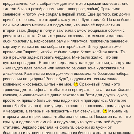
представляю, как в собранном домике что-то краской малевать, оно
тяжело было в разобранном виде - наверное, забью) Приклеила
занавески и потом уже собрала первый этаж. Ещё до того, как домик
пришёл, я поняла, что второй этаж у меня будет жилой. По мне было
слишком много мебели и я подумала, что надо её перенести на
второй этаж. Дырку в полу я заклеила самоклеющимися обоями с
рисунком паркета. Опять же рамы покрасила, стеклышки сделала,
обои приклеила, нарисовала рамы и плинтуса, приклеила занавески,
картину и только потом собрала второй этаж. Внизу дырки тоже
приклеила "паркет", чтобы не была видна белая клейкая часть. Так
же я решила задействовать чердаки. Мне было жалко, что они
пустые пропадают. В одном я сделала уголок для чтения, а в другом
- как будто идёт ремонт или какая-то рабочая зона художника или
дизайнера. Картины во всём домике я вырезала из брошюры набора
рисования по цифрам "Равенсбург", подушки из тесьмы сшила -
кривенько и косенько, шитьё - не моё.
Оранжевый плед - это
тряпочка для телефона, чтобы экран протирать, книга - из китайского
букнука, а чашки-тыквы я давно заказала на Этси для других кукол,
просто их пришло больше, чем надо - вот и пригодились. Опять же
пока обрабатывала фотки увидела косяк - не покрасила рамы внутри
у чердаков, а теперь и не покрасить - там стеклышки.
Мебель на
втором этаже я приклеила, чтобы она не падала. Несмотря на то, что
крышу я сделала съемной, я подумала, что пусть там всё будет
статично. Зеркало сделала из фольги, баночки из бусин от
браслетов и пуговицы. Бусы сделала из бисера, а золотым маркером