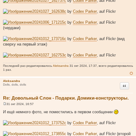
20241027_162737c
by
Codex Parker
, auf Flickr
20241027_162638c
by
Codex Parker
, auf Flickr
20241006_171215c
by
Codex Parker
, auf Flickr
(чердаки)
20241012_173716c
by
Codex Parker
, auf Flickr (вид
сверху на первый этаж)
20241027_162753c
by
Codex Parker
, auf Flickr
Последний раз редактировалось
Aleksandra
31 окт 2024, 17:37, всего редактировалось
1 раз.
Aleksandra
Цитата
Dolls, dolls, dolls
Re: Довольный Слон - Подарки. Домики-конструкторы.
31 окт 2024, 16:57
С
о
И ещё немного фото, не поместились в первом сообщении
о
б
щ
20241012_173752c
by
Codex Parker
, auf Flickr
е
н
и
20241012_173855c
by
Codex Parker
, auf Flickr (второй
е