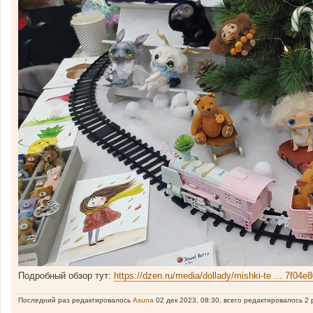
Подробный обзор тут:
https://dzen.ru/media/dollady/mishki-te ... 7f04e
Последний раз редактировалось
Asuna
02 дек 2023, 08:30, всего редактировалось 2 