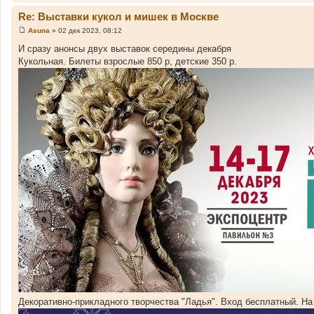
Re: Выставки кукол и мишек в Москве
Asuna
»
02 дек 2023, 08:12
С
о
И сразу анонсы двух выставок середины декабря
о
Кукольная. Билеты взрослые 850 р, детские 350 р.
б
щ
е
н
и
е
Декоративно-прикладного творчества "Ладья". Вход бесплатный. На 