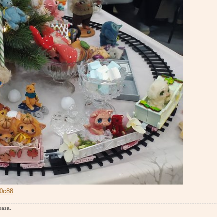
80c88
раза.