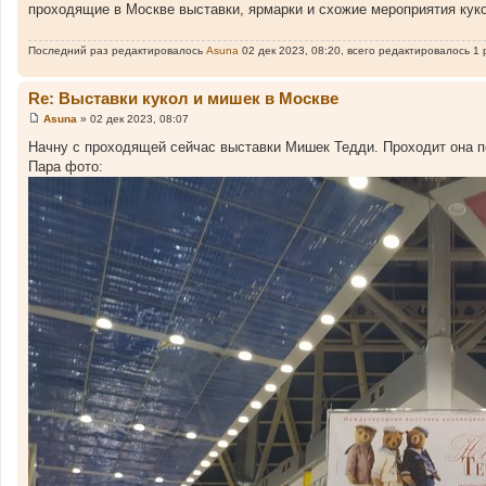
проходящие в Москве выставки, ярмарки и схожие мероприятия куко
б
щ
е
н
Последний раз редактировалось
Asuna
02 дек 2023, 08:20, всего редактировалось 1 
и
е
Re: Выставки кукол и мишек в Москве
Asuna
»
02 дек 2023, 08:07
С
о
Начну с проходящей сейчас выставки Мишек Тедди. Проходит она по 
о
Пара фото:
б
щ
е
н
и
е