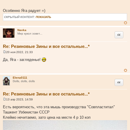
н
и
Особенно Яга радует =)
е
СКРЫТЫЙ КОНТЕНТ:
ПОКАЗАТЬ
Navka
Цитата
Мир кукол зовет...
Re: Резиновые Зины и все остальные...*
20 ноя 2022, 21:33
С
о
Да, Яга - загляденье!
о
б
щ
е
н
Elena0111
и
Цитата
Dolls, dolls, dolls
е
Re: Резиновые Зины и все остальные...*
13 апр 2023, 14:59
С
о
Есть вероятность, что эта мышь производства "Совпластитал"
о
Ташкент Узбекистан СССР
б
щ
Клеймо нечитаемо, зато цена на месте 4 р 10 коп
е
н
и
е