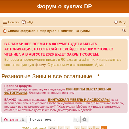
Форум о куклах DP
Ссылки
FAQ
Вход
Список форумов
Мир кукол
Винтажные куклы
ои
В БЛИЖАЙШЕЕ ВРЕМЯ НА ФОРУМЕ БУДЕТ ЗАКРЫТА
ск
АВТОРИЗАЦИЯ, ТО ЕСТЬ САЙТ ПЕРЕЙДЕТ В РЕЖИМ "ТОЛЬКО
ЧТЕНИЕ", А В АВГУСТЕ 2026 БУДЕТ ЗАКРЫТ СОВСЕМ.
Вопросы и предложения писать в ЛС аккаунта admin или направлять в
соответствующую
форму
. С уважением и сожалением, Админ.
Резиновые Зины и все остальные...*
Правила форума
В данном разделе действуют следующие
ПРИНЦИПЫ ВЫСТАВЛЕНИЯ
ФОТОГРАФИЙ
. Благодарим за внимание к ним!
ВАЖНО:
выделен подраздел
ВИНТАЖНАЯ МЕБЕЛЬ И АКСЕССУАРЫ
, куда
перенесены темы "Кукольная мебель и домики Dora Kuhn ", "Винтажные мебель,
посуда и все остальное для кукол", "Хвастушки. Мебель и утварь в винтажном
стиле", "Винтажные цветы" и "Часы действующих моделей".
Ответить
2010 сообщений
1
…
63
64
65
66
67