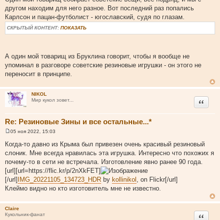
о
другом находим для него разное. Вот последний раз попались
б
щ
Карлсон и пацан-футболист - югославский, судя по глазам.
е
н
СКРЫТЫЙ КОНТЕНТ:
ПОКАЗАТЬ
и
е
А один мой товарищ из Бруклина говорит, чтобы я вообще не
упоминал в разговоре советские резиновые игрушки - он этого не
переносит в принципе.
NIKOL
Цитата
Мир кукол зовет...
Re: Резиновые Зины и все остальные...*
05 ноя 2022, 15:03
С
о
Когда-то давно из Крыма был привезен очень красивый резиновый
о
слоник. Мне всегда нравилась эта игрушка. Интересно что похожих я
б
щ
почему-то в сети не встречала. Изготовление явно ранее 90 года.
е
[url][url=https://flic.kr/p/2nXkFET]
н
и
[/url]
IMG_20221105_134723_HDR
by
kollinikol
, on Flickr[/url]
е
Клеймо видно но кто изготовитель мне не известно.
Claire
Цитата
Кукольник-фанат