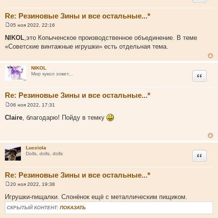
Re: Резиновые Зины и все остальные...*
05 ноя 2022, 22:16
С
о
NIKOL
,это Копыченское производственное объединение. В теме
о
«Советские винтажные игрушки» есть отдельная тема.
б
щ
е
н
NIKOL
и
Цитата
Мир кукол зовет...
е
Re: Резиновые Зины и все остальные...*
06 ноя 2022, 17:31
С
о
Claire
, благодарю! Пойду в темку
о
б
щ
е
н
Lucciola
и
Цитата
Dolls, dolls, dolls
е
Re: Резиновые Зины и все остальные...*
20 ноя 2022, 19:38
С
о
Игрушки-пищалки. Слонёнок ещё с металлическим пищиком.
о
б
СКРЫТЫЙ КОНТЕНТ:
ПОКАЗАТЬ
щ
е