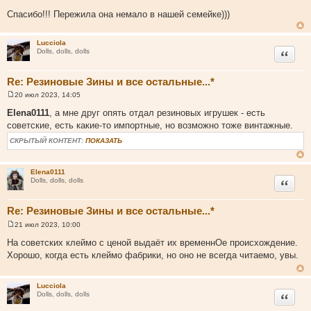
н
с
и
Спасибо!!! Пережила она немало в нашей семейке)))
т
е
о
Lucciola
ч
Цитата
Dolls, dolls, dolls
н
и
Re: Резиновые Зины и все остальные...*
к
ц
20 июл 2023, 14:05
С
и
о
Elena0111
, а мне друг опять отдал резиновых игрушек - есть
о
т
советские, есть какие-то импортные, но возможно тоже винтажные.
б
а
щ
СКРЫТЫЙ КОНТЕНТ:
ПОКАЗАТЬ
е
т
н
ы
и
е
Elena0111
Цитата
Dolls, dolls, dolls
Re: Резиновые Зины и все остальные...*
21 июл 2023, 10:00
С
о
На советских клеймо с ценой выдаёт их временнОе происхождение.
о
Хорошо, когда есть клеймо фабрики, но оно не всегда читаемо, увы.
б
щ
е
н
Lucciola
и
Цитата
Dolls, dolls, dolls
е