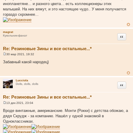
щ
инопланетяне... и разного цвета... есть коллекционеры этих
е
малышей. На них вяжут, и это настоящее чудо.. У меня получается
н
и
гораздо скромнее...
е
magrat
Цитата
Кукольник-фанат
Re: Резиновые Зины и все остальные...*
30 мар 2021, 19:32
С
о
Забавный какой народец)
о
б
щ
е
н
Lucciola
и
Цитата
Dolls, dolls, dolls
е
Re: Резиновые Зины и все остальные...*
13 дек 2021, 23:04
С
о
Вроде винтажные, американские. Монти (Рокки) с детства обожаю, а
о
дядя Скрудж - за компанию. Нашёл у одной знакомой в
б
щ
Одноклассниках.
е
н
и