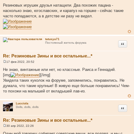
С
о
Резиновых игрушек друзья натащили. Два похожих пацана -
о
насколько знаю, югославских, и карапуз на горшке - сейчас такие
б
щ
часто попадаются, а в детстве ни разу не видел.
е
н
и
е
tatusya71
Цитата
Постоянный житель форума
Re: Резиновые Зины и все остальные...*
17 фев 2022, 20:52
С
о
Не знаю, винтажные или нет, но классные. Раиса и Геннадий.
о
[img
][/img]
б
щ
Увидела таких куколок на форуме, запомнились, понравились. Не
е
думала, что такие крупные! В живую еще больше понравились! Чем-
н
и
то похожи на малышей от вкладышей лав-из.
е
Lucciola
Цитата
Dolls, dolls, dolls
Re: Резиновые Зины и все остальные...*
30 апр 2022, 22:26
С
о
Один мой товарищ собирает советские вещи, все подряд, и мы с