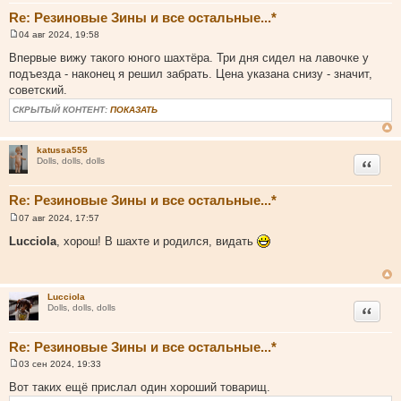
Re: Резиновые Зины и все остальные...*
04 авг 2024, 19:58
С
о
Впервые вижу такого юного шахтёра. Три дня сидел на лавочке у
о
подъезда - наконец я решил забрать. Цена указана снизу - значит,
б
щ
советский.
е
н
СКРЫТЫЙ КОНТЕНТ:
ПОКАЗАТЬ
и
е
katussa555
Цитата
Dolls, dolls, dolls
Re: Резиновые Зины и все остальные...*
07 авг 2024, 17:57
С
о
Lucciola
, хорош! В шахте и родился, видать
о
б
щ
е
н
Lucciola
и
Цитата
Dolls, dolls, dolls
е
Re: Резиновые Зины и все остальные...*
03 сен 2024, 19:33
С
о
Вот таких ещё прислал один хороший товарищ.
о