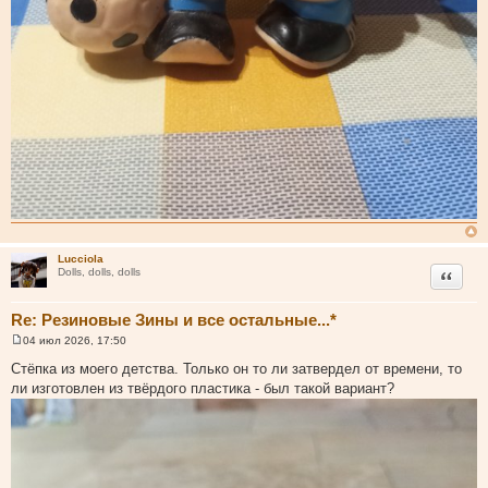
Lucciola
Цитата
Dolls, dolls, dolls
Re: Резиновые Зины и все остальные...*
04 июл 2026, 17:50
С
о
Стёпка из моего детства. Только он то ли затвердел от времени, то
о
ли изготовлен из твёрдого пластика - был такой вариант?
б
щ
е
н
и
е