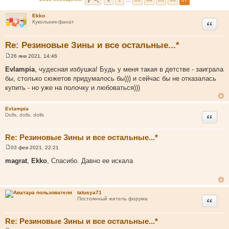
Ekko
Цитата
Кукольник-фанат
Re: Резиновые Зины и все остальные...*
26 янв 2021, 14:46
С
о
Evlampia
, чудесная избушка! Будь у меня такая в детстве - заиграла
о
бы, столько сюжетов придумалось бы))) и сейчас бы не отказалась
б
щ
купить - но уже на полочку и любоваться)))
е
н
и
Evlampia
е
Цитата
Dolls, dolls, dolls
Re: Резиновые Зины и все остальные...*
03 фев 2021, 22:21
С
о
magrat
,
Ekko
, Спасибо. Давно ее искала
о
б
щ
е
н
tatusya71
и
Цитата
Постоянный житель форума
е
Re: Резиновые Зины и все остальные...*