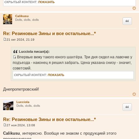
б
СКРЫТЫЙ КОНТЕНТ:
ПОКАЗАТЬ
щ
е
н
и
Calikusu
Цитата
е
Dolls, dolls, dolls
Re: Резиновые Зины и все остальные...*
21 окт 2024, 21:19
С
о
о
Lucciola писал(а):
б
Впервые вижу такого юного шахтёра. Три дня сидел на лавочке у
щ
И
е
подъезда - наконец я решил забрать. Цена указана снизу - значит,
н
с
советский.
и
т
е
СКРЫТЫЙ КОНТЕНТ:
ПОКАЗАТЬ
о
ч
Днепропетровский!
н
и
к
Lucciola
ц
Цитата
Dolls, dolls, dolls
и
т
Re: Резиновые Зины и все остальные...*
а
27 ноя 2024, 13:08
т
С
о
Calikusu
, интересно. Вообще не знаком с продукцией этого
ы
о
производителя.