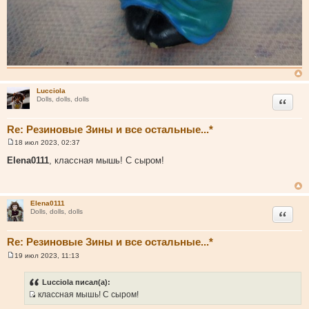
Lucciola
Цитата
Dolls, dolls, dolls
Re: Резиновые Зины и все остальные...*
18 июл 2023, 02:37
С
о
Elena0111
, классная мышь! С сыром!
о
б
щ
е
н
Elena0111
и
Цитата
Dolls, dolls, dolls
е
Re: Резиновые Зины и все остальные...*
19 июл 2023, 11:13
С
о
о
Lucciola писал(а):
б
классная мышь! С сыром!
щ
И
е