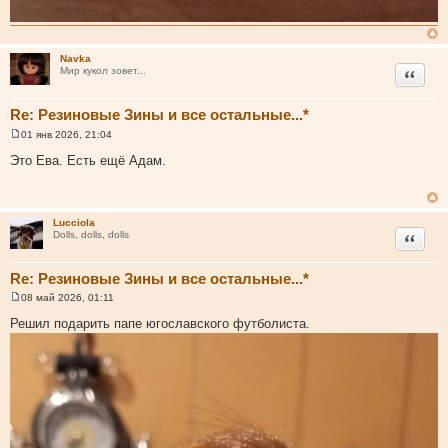
Navka
Цитата
Мир кукол зовет...
Re: Резиновые Зины и все остальные...*
01 янв 2026, 21:04
С
о
Это Ева. Есть ещё Адам.
о
б
щ
е
н
Lucciola
и
Цитата
Dolls, dolls, dolls
е
Re: Резиновые Зины и все остальные...*
08 май 2026, 01:11
С
о
Решил подарить папе югославского футболиста.
о
б
щ
е
н
и
е