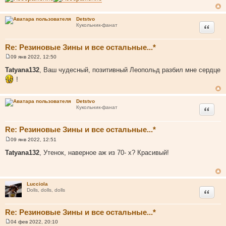
е
Detstvo
Цитата
Кукольник-фанат
Re: Резиновые Зины и все остальные...*
09 янв 2022, 12:50
С
о
Tatyana132
, Ваш чудесный, позитивный Леопольд разбил мне сердце
о
!
б
щ
е
н
Detstvo
и
Цитата
Кукольник-фанат
е
Re: Резиновые Зины и все остальные...*
09 янв 2022, 12:51
С
о
Tatyana132
, Утенок, наверное аж из 70- х? Красивый!
о
б
щ
е
н
Lucciola
и
Цитата
Dolls, dolls, dolls
е
Re: Резиновые Зины и все остальные...*
04 фев 2022, 20:10