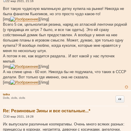
22 мар 2021, 21:16
С
о
Вот такую чудесную маленькую детку купила на рынке! Никогда не
о
была фанатом Кьюпиков, но это просто чудо какое-то!
б
щ
[img
][/img]
е
Всего 5 см, цельнолитая резина, наряд из атласной ленточки родной
н
и
(у продавца их штук 7 было, и все так одеты). Это ей сразу
е
собственный домик был предоставлен. А вообще у меня на нее
большие планы в игровом смысле. Может, думаю, зря только одну
купила? Я вообще люблю, когда куколок, которые мне нравятся у
меня по нескольку штук.
А потом я ее, как водится раздела.. И вот какой у нас пупочек
милый.
[img
][/img]
А на спине цена - 60 коп. Никогда бы не подумала, что таких в СССР
делали. Вот только где именно, она не сказала.
[img
][/img]
tatka
Цитата
Dolls, dolls, dolls
Re: Резиновые Зины и все остальные...*
30 мар 2021, 19:28
С
о
Их выпускали различные кооперативы. Очень много всяких разных:
о
принцессы в коронах. негритята, девочки с косичками, ангелочки,
б