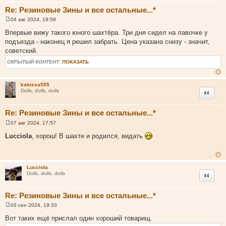
Re: Резиновые Зины и все остальные...*
04 авг 2024, 19:58
С
о
Впервые вижу такого юного шахтёра. Три дня сидел на лавочке у
о
подъезда - наконец я решил забрать. Цена указана снизу - значит,
б
щ
советский.
е
н
СКРЫТЫЙ КОНТЕНТ:
ПОКАЗАТЬ
и
е
katussa555
Цитата
Dolls, dolls, dolls
Re: Резиновые Зины и все остальные...*
07 авг 2024, 17:57
С
о
Lucciola
, хорош! В шахте и родился, видать
о
б
щ
е
н
Lucciola
и
Цитата
Dolls, dolls, dolls
е
Re: Резиновые Зины и все остальные...*
03 сен 2024, 19:33
С
о
Вот таких ещё прислал один хороший товарищ.
о