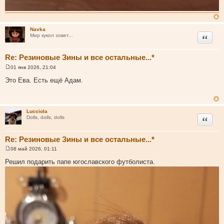
Navka
Цитата
Мир кукол зовет...
Re: Резиновые Зины и все остальные...*
01 янв 2026, 21:04
С
о
Это Ева. Есть ещё Адам.
о
б
щ
е
н
Lucciola
и
Цитата
Dolls, dolls, dolls
е
Re: Резиновые Зины и все остальные...*
08 май 2026, 01:11
С
о
Решил подарить папе югославского футболиста.
о
б
щ
е
н
и
е