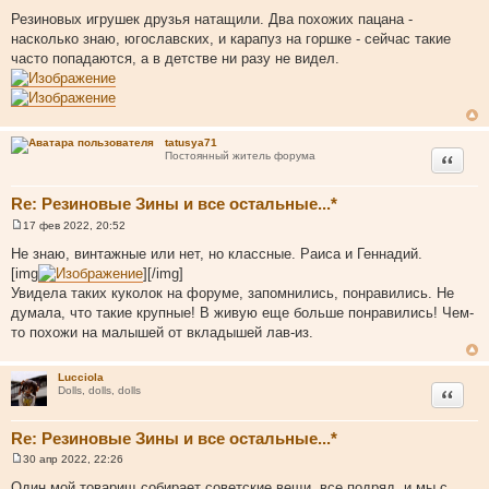
С
о
Резиновых игрушек друзья натащили. Два похожих пацана -
о
насколько знаю, югославских, и карапуз на горшке - сейчас такие
б
щ
часто попадаются, а в детстве ни разу не видел.
е
н
и
е
tatusya71
Цитата
Постоянный житель форума
Re: Резиновые Зины и все остальные...*
17 фев 2022, 20:52
С
о
Не знаю, винтажные или нет, но классные. Раиса и Геннадий.
о
[img
][/img]
б
щ
Увидела таких куколок на форуме, запомнились, понравились. Не
е
думала, что такие крупные! В живую еще больше понравились! Чем-
н
и
то похожи на малышей от вкладышей лав-из.
е
Lucciola
Цитата
Dolls, dolls, dolls
Re: Резиновые Зины и все остальные...*
30 апр 2022, 22:26
С
о
Один мой товарищ собирает советские вещи, все подряд, и мы с