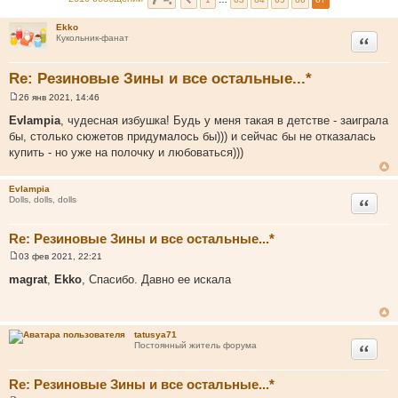
Ekko
Цитата
Кукольник-фанат
Re: Резиновые Зины и все остальные...*
26 янв 2021, 14:46
С
о
Evlampia
, чудесная избушка! Будь у меня такая в детстве - заиграла
о
бы, столько сюжетов придумалось бы))) и сейчас бы не отказалась
б
щ
купить - но уже на полочку и любоваться)))
е
н
и
Evlampia
е
Цитата
Dolls, dolls, dolls
Re: Резиновые Зины и все остальные...*
03 фев 2021, 22:21
С
о
magrat
,
Ekko
, Спасибо. Давно ее искала
о
б
щ
е
н
tatusya71
и
Цитата
Постоянный житель форума
е
Re: Резиновые Зины и все остальные...*