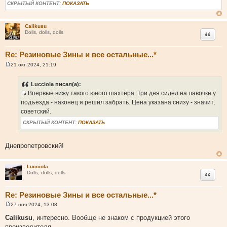
б
СКРЫТЫЙ КОНТЕНТ:
ПОКАЗАТЬ
щ
е
н
и
Calikusu
Цитата
е
Dolls, dolls, dolls
Re: Резиновые Зины и все остальные...*
21 окт 2024, 21:19
С
о
о
Lucciola писал(а):
б
Впервые вижу такого юного шахтёра. Три дня сидел на лавочке у
щ
И
е
подъезда - наконец я решил забрать. Цена указана снизу - значит,
н
с
советский.
и
т
е
СКРЫТЫЙ КОНТЕНТ:
ПОКАЗАТЬ
о
ч
Днепропетровский!
н
и
к
Lucciola
ц
Цитата
Dolls, dolls, dolls
и
т
Re: Резиновые Зины и все остальные...*
а
27 ноя 2024, 13:08
т
С
о
Calikusu
, интересно. Вообще не знаком с продукцией этого
ы
о
производителя.