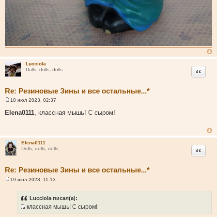
Lucciola
Цитата
Dolls, dolls, dolls
Re: Резиновые Зины и все остальные...*
18 июл 2023, 02:37
С
о
Elena0111
, классная мышь! С сыром!
о
б
щ
е
н
Elena0111
и
Цитата
Dolls, dolls, dolls
е
Re: Резиновые Зины и все остальные...*
19 июл 2023, 11:13
С
о
о
Lucciola писал(а):
б
классная мышь! С сыром!
щ
И
е