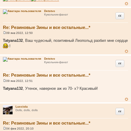
е
Detstvo
Цитата
Кукольник-фанат
Re: Резиновые Зины и все остальные...*
09 янв 2022, 12:50
С
о
Tatyana132
, Ваш чудесный, позитивный Леопольд разбил мне сердце
о
!
б
щ
е
н
Detstvo
и
Цитата
Кукольник-фанат
е
Re: Резиновые Зины и все остальные...*
09 янв 2022, 12:51
С
о
Tatyana132
, Утенок, наверное аж из 70- х? Красивый!
о
б
щ
е
н
Lucciola
и
Цитата
Dolls, dolls, dolls
е
Re: Резиновые Зины и все остальные...*
04 фев 2022, 20:10