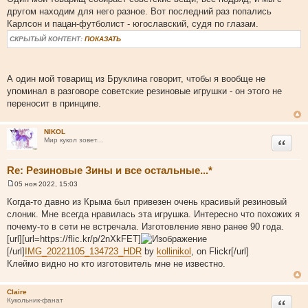
о
другом находим для него разное. Вот последний раз попались
б
щ
Карлсон и пацан-футболист - югославский, судя по глазам.
е
н
СКРЫТЫЙ КОНТЕНТ:
ПОКАЗАТЬ
и
е
А один мой товарищ из Бруклина говорит, чтобы я вообще не
упоминал в разговоре советские резиновые игрушки - он этого не
переносит в принципе.
NIKOL
Цитата
Мир кукол зовет...
Re: Резиновые Зины и все остальные...*
05 ноя 2022, 15:03
С
о
Когда-то давно из Крыма был привезен очень красивый резиновый
о
слоник. Мне всегда нравилась эта игрушка. Интересно что похожих я
б
щ
почему-то в сети не встречала. Изготовление явно ранее 90 года.
е
[url][url=https://flic.kr/p/2nXkFET]
н
и
[/url]
IMG_20221105_134723_HDR
by
kollinikol
, on Flickr[/url]
е
Клеймо видно но кто изготовитель мне не известно.
Claire
Цитата
Кукольник-фанат