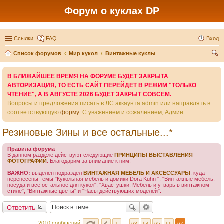
Форум о куклах DP
Ссылки
FAQ
Вход
Список форумов
Мир кукол
Винтажные куклы
ои
В БЛИЖАЙШЕЕ ВРЕМЯ НА ФОРУМЕ БУДЕТ ЗАКРЫТА
ск
АВТОРИЗАЦИЯ, ТО ЕСТЬ САЙТ ПЕРЕЙДЕТ В РЕЖИМ "ТОЛЬКО
ЧТЕНИЕ", А В АВГУСТЕ 2026 БУДЕТ ЗАКРЫТ СОВСЕМ.
Вопросы и предложения писать в ЛС аккаунта admin или направлять в
соответствующую
форму
. С уважением и сожалением, Админ.
Резиновые Зины и все остальные...*
Правила форума
В данном разделе действуют следующие
ПРИНЦИПЫ ВЫСТАВЛЕНИЯ
ФОТОГРАФИЙ
. Благодарим за внимание к ним!
ВАЖНО:
выделен подраздел
ВИНТАЖНАЯ МЕБЕЛЬ И АКСЕССУАРЫ
, куда
перенесены темы "Кукольная мебель и домики Dora Kuhn ", "Винтажные мебель,
посуда и все остальное для кукол", "Хвастушки. Мебель и утварь в винтажном
стиле", "Винтажные цветы" и "Часы действующих моделей".
Ответить
2010 сообщений
1
…
63
64
65
66
67