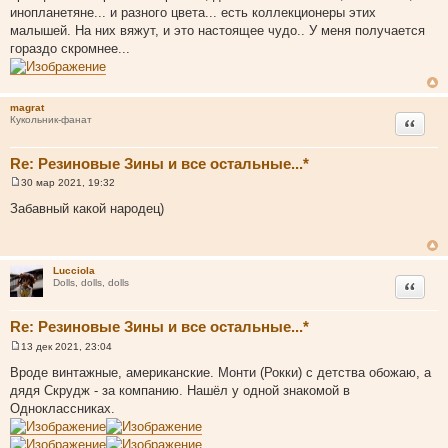
щ
инопланетяне... и разного цвета... есть коллекционеры этих
е
малышей. На них вяжут, и это настоящее чудо.. У меня получается
н
и
гораздо скромнее...
е
magrat
Цитата
Кукольник-фанат
Re: Резиновые Зины и все остальные...*
30 мар 2021, 19:32
С
о
Забавный какой народец)
о
б
щ
е
н
Lucciola
и
Цитата
Dolls, dolls, dolls
е
Re: Резиновые Зины и все остальные...*
13 дек 2021, 23:04
С
о
Вроде винтажные, американские. Монти (Рокки) с детства обожаю, а
о
дядя Скрудж - за компанию. Нашёл у одной знакомой в
б
щ
Одноклассниках.
е
н
и