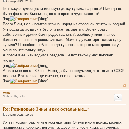
22 мар 2021, 21:16
С
о
Вот такую чудесную маленькую детку купила на рынке! Никогда не
о
была фанатом Кьюпиков, но это просто чудо какое-то!
б
щ
[img
][/img]
е
Всего 5 см, цельнолитая резина, наряд из атласной ленточки родной
н
и
(у продавца их штук 7 было, и все так одеты). Это ей сразу
е
собственный домик был предоставлен. А вообще у меня на нее
большие планы в игровом смысле. Может, думаю, зря только одну
купила? Я вообще люблю, когда куколок, которые мне нравятся у
меня по нескольку штук.
А потом я ее, как водится раздела.. И вот какой у нас пупочек
милый.
[img
][/img]
А на спине цена - 60 коп. Никогда бы не подумала, что таких в СССР
делали. Вот только где именно, она не сказала.
[img
][/img]
tatka
Цитата
Dolls, dolls, dolls
Re: Резиновые Зины и все остальные...*
30 мар 2021, 19:28
С
о
Их выпускали различные кооперативы. Очень много всяких разных:
о
принцессы в коронах. негритята, девочки с косичками, ангелочки,
б