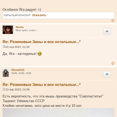
н
и
Особенно Яга радует =)
е
СКРЫТЫЙ КОНТЕНТ:
ПОКАЗАТЬ
Navka
Цитата
Мир кукол зовет...
Re: Резиновые Зины и все остальные...*
20 ноя 2022, 21:33
С
о
Да, Яга - загляденье!
о
б
щ
е
н
Elena0111
и
Цитата
Dolls, dolls, dolls
е
Re: Резиновые Зины и все остальные...*
13 апр 2023, 14:59
С
о
Есть вероятность, что эта мышь производства "Совпластитал"
о
Ташкент Узбекистан СССР
б
щ
Клеймо нечитаемо, зато цена на месте 4 р 10 коп
е
н
и
е