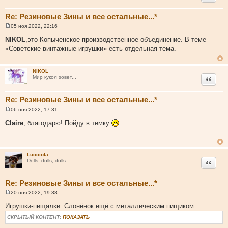
Re: Резиновые Зины и все остальные...*
05 ноя 2022, 22:16
С
о
NIKOL
,это Копыченское производственное объединение. В теме
о
«Советские винтажные игрушки» есть отдельная тема.
б
щ
е
н
NIKOL
и
Цитата
Мир кукол зовет...
е
Re: Резиновые Зины и все остальные...*
06 ноя 2022, 17:31
С
о
Claire
, благодарю! Пойду в темку
о
б
щ
е
н
Lucciola
и
Цитата
Dolls, dolls, dolls
е
Re: Резиновые Зины и все остальные...*
20 ноя 2022, 19:38
С
о
Игрушки-пищалки. Слонёнок ещё с металлическим пищиком.
о
б
СКРЫТЫЙ КОНТЕНТ:
ПОКАЗАТЬ
щ
е