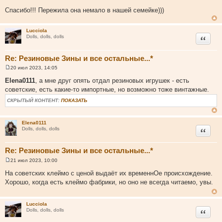
н
с
и
Спасибо!!! Пережила она немало в нашей семейке)))
т
е
о
Lucciola
ч
Цитата
Dolls, dolls, dolls
н
и
Re: Резиновые Зины и все остальные...*
к
ц
20 июл 2023, 14:05
С
и
о
Elena0111
, а мне друг опять отдал резиновых игрушек - есть
о
т
советские, есть какие-то импортные, но возможно тоже винтажные.
б
а
щ
СКРЫТЫЙ КОНТЕНТ:
ПОКАЗАТЬ
е
т
н
ы
и
е
Elena0111
Цитата
Dolls, dolls, dolls
Re: Резиновые Зины и все остальные...*
21 июл 2023, 10:00
С
о
На советских клеймо с ценой выдаёт их временнОе происхождение.
о
Хорошо, когда есть клеймо фабрики, но оно не всегда читаемо, увы.
б
щ
е
н
Lucciola
и
Цитата
Dolls, dolls, dolls
е