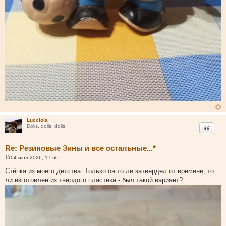
Lucciola
Цитата
Dolls, dolls, dolls
Re: Резиновые Зины и все остальные...*
04 июл 2026, 17:50
С
о
Стёпка из моего детства. Только он то ли затвердел от времени, то
о
ли изготовлен из твёрдого пластика - был такой вариант?
б
щ
е
н
и
е