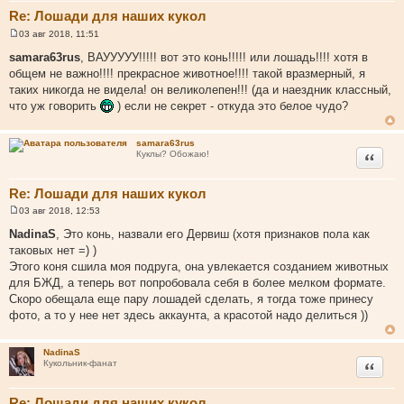
Re: Лошади для наших кукол
03 авг 2018, 11:51
С
о
samara63rus
, ВАУУУУУ!!!!! вот это конь!!!!! или лошадь!!!! хотя в
о
общем не важно!!!! прекрасное животное!!!! такой вразмерный, я
б
щ
таких никогда не видела! он великолепен!!! (да и наездник классный,
е
что уж говорить
) если не секрет - откуда это белое чудо?
н
и
е
samara63rus
Цитата
Куклы? Обожаю!
Re: Лошади для наших кукол
03 авг 2018, 12:53
С
о
NadinaS
, Это конь, назвали его Дервиш (хотя признаков пола как
о
таковых нет =) )
б
щ
Этого коня сшила моя подруга, она увлекается созданием животных
е
для БЖД, а теперь вот попробовала себя в более мелком формате.
н
и
Скоро обещала еще пару лошадей сделать, я тогда тоже принесу
е
фото, а то у нее нет здесь аккаунта, а красотой надо делиться ))
NadinaS
Цитата
Кукольник-фанат
Re: Лошади для наших кукол