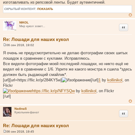
щ
изготавливать из репсовой ленты. Будет аутеинтичней.
е
н
СКРЫТЫЙ КОНТЕНТ:
ПОКАЗАТЬ
и
е
NIKOL
Цитата
Мир кукол зовет...
Re: Лошади для наших кукол
06 сен 2018, 19:02
С
о
Я очень не предусмотрительно не делаю фотографии своих шитых
о
лошадок в сравнении с куклами. Исправляюсь.
б
щ
Все видели фотографии моей последней лошадки, но никто ещё не
е
видел её в сравнении с 1/6. Узрите же какого монстра я сшила *здесь
н
и
должен быть рыдающий смайлик*.
е
[url][url=https://flic.kr/p/284KY5w]
[/url]
1
by
kollinikol
, on
Flickr
https://flic.kr/p/NFYSQw
by
kollinikol
, on Flickr
[/url]
NadinaS
Цитата
Кукольник-фанат
Re: Лошади для наших кукол
06 сен 2018, 19:45
С