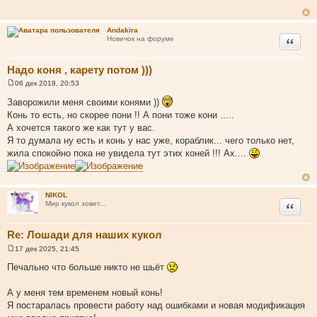
а
щ
е
т
н
ы
Andakira
и
Цитата
Новичок на форуме
е
Надо коня , карету потом )))
06 дек 2018, 20:53
С
о
Заворожили меня своими конями ))
о
Конь то есть, но скорее пони !! А пони тоже кони .....
б
щ
А хочется такого же как тут у вас.
е
Я то думала ну есть и конь у нас уже, кораблик... чего только нет,
н
и
жила спокойно пока не увидела тут этих коней !!! Ах....
е
NIKOL
Цитата
Мир кукол зовет...
Re: Лошади для наших кукол
17 дек 2025, 21:45
С
о
Печально что больше никто не шьёт
о
б
щ
А у меня тем временем новый конь!
е
Я постаралась провести работу над ошибками и новая модификация
н
и