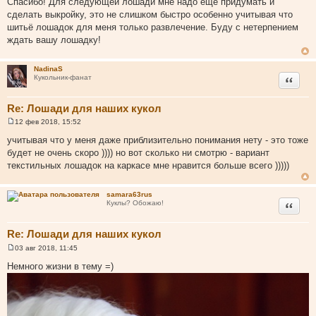
Спасибо! Для следующей лошади мне надо ещё придумать и
о
сделать выкройку, это не слишком быстро особенно учитывая что
б
щ
шитьё лошадок для меня только развлечение. Буду с нетерпением
е
ждать вашу лошадку!
н
и
е
NadinaS
Цитата
Кукольник-фанат
Re: Лошади для наших кукол
12 фев 2018, 15:52
С
о
учитывая что у меня даже приблизительно понимания нету - это тоже
о
будет не очень скоро )))) но вот сколько ни смотрю - вариант
б
щ
текстильных лошадок на каркасе мне нравится больше всего )))))
е
н
и
samara63rus
е
Цитата
Куклы? Обожаю!
Re: Лошади для наших кукол
03 авг 2018, 11:45
С
о
Немного жизни в тему =)
о
б
щ
е
н
и