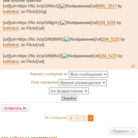
мне вполне приятна!
е
[url][url=https://flic.kr/p/2rMitvQ]
[/url]
IMG_3317
by
kollinikol
, on Flickr[/img]
[url][url=https://flic.kr/p/2rMjpVy]
[/url]
184_5225
by
kollinikol
, on Flickr[/url]
[url][url=https://flic.kr/p/2rMdWHG]
[/url]
184_5220
by
kollinikol
, on Flickr[/url]
[url][url=https://flic.kr/p/2rMjMvD]
[/url]
184_5223
by
kollinikol
, on Flickr[/url]
Показать сообщения за:
Поле сортировки
Ответить
89 сообщений
1
2
3
Перейти