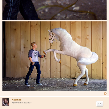
NadinaS
Цитата
Кукольник-фанат