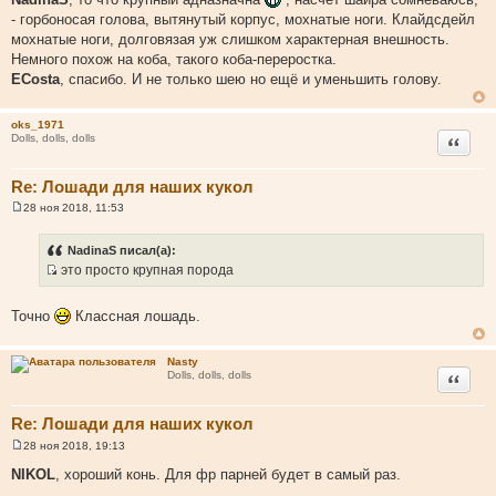
о
- горбоносая голова, вытянутый корпус, мохнатые ноги. Клайдсдейл
б
щ
мохнатые ноги, долговязая уж слишком характерная внешность.
е
Немного похож на коба, такого коба-переростка.
н
и
ECosta
, спасибо. И не только шею но ещё и уменьшить голову.
е
oks_1971
Цитата
Dolls, dolls, dolls
Re: Лошади для наших кукол
28 ноя 2018, 11:53
С
о
о
NadinaS писал(а):
б
это просто крупная порода
щ
И
е
н
с
и
Точно
Классная лошадь.
т
е
о
Nasty
ч
Цитата
Dolls, dolls, dolls
н
и
Re: Лошади для наших кукол
к
ц
28 ноя 2018, 19:13
С
и
о
NIKOL
, хороший конь. Для фр парней будет в самый раз.
о
т
б