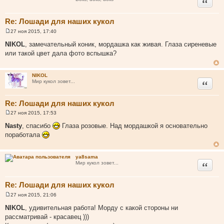
Цитата
Re: Лошади для наших кукол
27 ноя 2015, 17:40
С
о
NIKOL
, замечательный коник, мордашка как живая. Глаза сиреневые
о
или такой цвет дала фото вспышка?
б
щ
е
н
NIKOL
и
Цитата
Мир кукол зовет...
е
Re: Лошади для наших кукол
27 ноя 2015, 17:53
С
о
Nasty
, спасибо
Глаза розовые. Над мордашкой я основательно
о
поработала
б
щ
е
н
ya8sama
и
Цитата
Мир кукол зовет...
е
Re: Лошади для наших кукол
27 ноя 2015, 21:06
С
о
NIKOL
, удивительная работа! Морду с какой стороны ни
о
рассматривай - красавец )))
б
щ