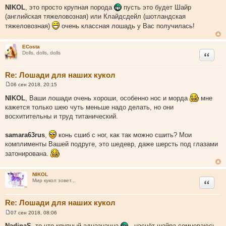
о
NIKOL
, это просто крупная порода
пусть это будет Шайр
о
(английская тяжеловозная) или Клайдсдейл (шотландская
б
щ
тяжеловозная)
очень классная лошадь у Вас получилась!
е
н
и
ECosta
е
Цитата
Dolls, dolls, dolls
Re: Лошади для наших кукол
06 сен 2018, 20:15
С
о
NIKOL
, Ваши лошади очень хороши, особенно нос и морда
мне
о
кажется только шею чуть меньше надо делать, но они
б
щ
восхитительны и труд титанический.
е
н
и
samara63rus
,
конь сшиб с ног, как так можно сшить? Мои
е
комплименты Вашей подруге, это шедевр, даже шерсть под глазами
затонирована.
NIKOL
Цитата
Мир кукол зовет...
Re: Лошади для наших кукол
07 сен 2018, 08:06
С
о
NadinaS
, то что крупный адназначна
, насчёт шайра сомневаюсь,