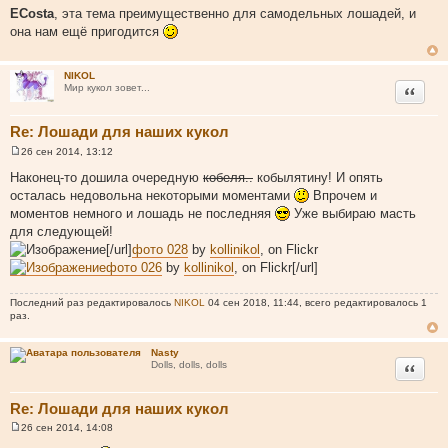
о
ECosta
, эта тема преимущественно для самодельных лошадей, и
о
она нам ещё пригодится
б
щ
е
н
NIKOL
и
Цитата
Мир кукол зовет...
е
Re: Лошади для наших кукол
26 сен 2014, 13:12
С
о
Наконец-то дошила очередную
кобеля..
кобылятину! И опять
о
осталась недовольна некоторыми моментами
Впрочем и
б
щ
моментов немного и лошадь не последняя
Уже выбираю масть
е
для следующей!
н
и
[/url]
фото 028
by
kollinikol
, on Flickr
е
фото 026
by
kollinikol
, on Flickr[/url]
Последний раз редактировалось
NIKOL
04 сен 2018, 11:44, всего редактировалось 1
раз.
Nasty
Цитата
Dolls, dolls, dolls
Re: Лошади для наших кукол
26 сен 2014, 14:08
С