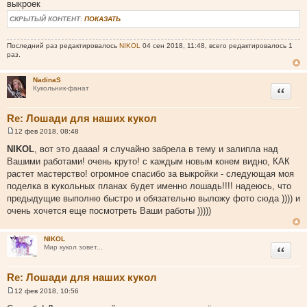
выкроек
СКРЫТЫЙ КОНТЕНТ:
ПОКАЗАТЬ
Последний раз редактировалось
NIKOL
04 сен 2018, 11:48, всего редактировалось 1
раз.
NadinaS
Цитата
Кукольник-фанат
Re: Лошади для наших кукол
12 фев 2018, 08:48
С
о
NIKOL
, вот это даааа! я случайно забрела в тему и залипла над
о
Вашими работами! очень круто! с каждым новым конем видно, КАК
б
щ
растет мастерство! огромное спасибо за выкройки - следующая моя
е
поделка в кукольных планах будет именно лошадь!!!! надеюсь, что
н
и
предыдущие выполню быстро и обязательно выложу фото сюда )))) и
е
очень хочется еще посмотреть Ваши работы )))))
NIKOL
Цитата
Мир кукол зовет...
Re: Лошади для наших кукол
12 фев 2018, 10:56
С
о