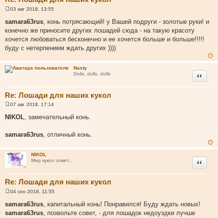
03 авг 2018, 13:55
С
о
samara63rus
, конь потрясающий! у Вашей подруги - золотые руки! и
о
конечно же приносите других лошадей сюда - на такую красоту
б
щ
хочется любоваться бесконечно и ее хочется больше и больше!!!!!
е
буду с нетерпением ждать других ))))
н
и
е
Nasty
Цитата
Dolls, dolls, dolls
Re: Лошади для наших кукол
07 авг 2018, 17:14
С
о
NIKOL
, замечательный конь.
о
б
щ
samara63rus
, отличный конь.
е
н
и
NIKOL
е
Цитата
Мир кукол зовет...
Re: Лошади для наших кукол
04 сен 2018, 11:55
С
о
samara63rus
, капитальный конь! Понравился! Буду ждать новых!
о
samara63rus
, позвольте совет, - для лошадок недоуздки лучше
б