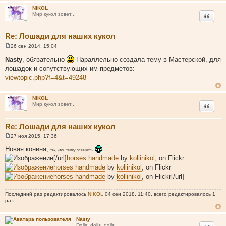
н
NIKOL
и
Цитата
Мир кукол зовет...
е
Re: Лошади для наших кукол
26 сен 2014, 15:04
С
о
Nasty
, обязательно
Параллельно создала тему в Мастерской, для
о
лошадок и сопутствующих им предметов:
б
щ
viewtopic.php?f=4&t=49248
е
н
и
NIKOL
е
Цитата
Мир кукол зовет...
Re: Лошади для наших кукол
27 ноя 2015, 17:36
С
о
Новая конина,
:
так, чтоб темку освежить
о
[/url]
horses handmade
by
kollinikol
, on Flickr
б
щ
horses handmade
by
kollinikol
, on Flickr
е
horses handmade
by
kollinikol
, on Flickr[/url]
н
и
е
Последний раз редактировалось
NIKOL
04 сен 2018, 11:40, всего редактировалось 1
раз.
Nasty
Dolls, dolls, dolls