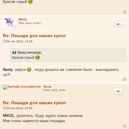
о
Красив серый
о
б
щ
е
н
NIKOL
и
Цитата
Мир кукол зовет...
е
Re: Лошади для наших кукол
26 сен 2014, 14:29
С
о
о
Nasty писал(а):
б
Красив серый
щ
е
н
и
Nasty
, мерси
, когда дошила аж сомнения были - выкладывать
е
ли?!
Nasty
Цитата
Dolls, dolls, dolls
Re: Лошади для наших кукол
26 сен 2014, 14:56
С
о
NIKOL
, делитесь. Буду ждать новых коников.
о
Мне очень нарвятся ваши лошадки.
б
щ
е