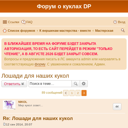
Форум о куклах DP
Ссылки
FAQ
Вход
Список форумов
К вершинам мастерства - вместе
Мастерская
ои
В БЛИЖАЙШЕЕ ВРЕМЯ НА ФОРУМЕ БУДЕТ ЗАКРЫТА
ск
АВТОРИЗАЦИЯ, ТО ЕСТЬ САЙТ ПЕРЕЙДЕТ В РЕЖИМ "ТОЛЬКО
ЧТЕНИЕ", А В АВГУСТЕ 2026 БУДЕТ ЗАКРЫТ СОВСЕМ.
Вопросы и предложения писать в ЛС аккаунта admin или направлять в
соответствующую
форму
. С уважением и сожалением, Админ.
Лошади для наших кукол
Ответить
89 сообщений
1
2
3
NIKOL
Цитата
Мир кукол зовет...
Re: Лошади для наших кукол
12 сен 2014, 20:07
С