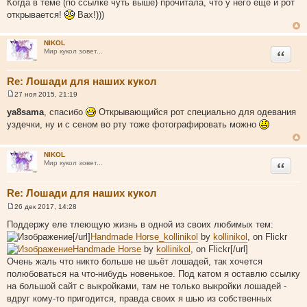
Когда в теме (по ссылке чуть выше) прочитала, что у него еще и рот
е
открывается!
Вах!)))
н
и
е
NIKOL
Цитата
Мир кукол зовет...
Re: Лошади для наших кукол
27 ноя 2015, 21:19
С
о
ya8sama
, спасибо
Открывающийся рот специально для одевания
о
уздечки, ну и с сеном во рту тоже фотографировать можно
б
щ
е
н
NIKOL
и
Цитата
Мир кукол зовет...
е
Re: Лошади для наших кукол
26 дек 2017, 14:28
С
о
Поддержу еле тлеющую жизнь в одной из своих любимых тем:
о
[/url]
Handmade Horse_kollinikol
by
kollinikol
, on Flickr
б
щ
Handmade Horse
by
kollinikol
, on Flickr[/url]
е
Очень жаль что никто больше не шьёт лошадей, так хочется
н
и
полюбоваться на что-нибудь новенькое. Под катом я оставлю ссылку
е
на большой сайт с выкройками, там не только выкройки лошадей -
вдруг кому-то пригодится, правда своих я шью из собственных