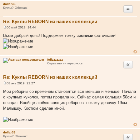
н
dollar33
и
Цитата
Куклы? Обожаю!
е
Re: Куклы REBORN из наших коллекций
06 май 2018, 14:44
С
о
Всем добрый день! Поддержим темку зимними фоточками!
о
б
щ
е
н
и
felizzzzzzz
е
Цитата
Серьезно интересуюсь
Re: Куклы REBORN из наших коллекций
08 янв 2019, 22:27
С
о
Мои реборны со временем становятся все меньше и меньше. Начала
о
с крупных куколок, потом продала их. Сейчас самая большая 50см и
б
щ
спящая. Вообще люблю спящих реборнов. покажу девочку 19см.
е
Малышку. Костюм сделан мной.
н
и
е
dollar33
Цитата
Куклы? Обожаю!