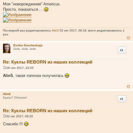
о
Моя "новорожденная'' Americus.
о
Просто, показаться....
б
щ
е
н
и
е
Последний раз редактировалось
AlinS
02 окт 2017, 06:19, всего редактировалось 1
раз.
Evrika Grecheskaja
Цитата
Dolls, dolls, dolls
Re: Куклы REBORN из наших коллекций
28 сен 2017, 23:25
С
о
AlinS
, такая лапочка получилась
о
б
щ
е
н
AlinS
и
Цитата
Куклы? Обожаю!
е
Re: Куклы REBORN из наших коллекций
02 окт 2017, 06:20
С
о
Спасибо !!!
о
б