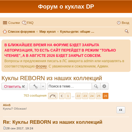
Форум о куклах DP
Ссылки
FAQ
Вход
Список форумов
Мир кукол
Куклы-дети: общие темы и другие производители
ои
В БЛИЖАЙШЕЕ ВРЕМЯ НА ФОРУМЕ БУДЕТ ЗАКРЫТА
ск
АВТОРИЗАЦИЯ, ТО ЕСТЬ САЙТ ПЕРЕЙДЕТ В РЕЖИМ "ТОЛЬКО
ЧТЕНИЕ", А В АВГУСТЕ 2026 БУДЕТ ЗАКРЫТ СОВСЕМ.
Вопросы и предложения писать в ЛС аккаунта admin или направлять в
соответствующую
форму
. С уважением и сожалением, Админ.
Куклы REBORN из наших коллекций
Ответить
763 сообщения
1
…
22
23
24
25
26
AlinS
Цитата
Куклы? Обожаю!
Re: Куклы REBORN из наших коллекций
28 сен 2017, 19:24
С