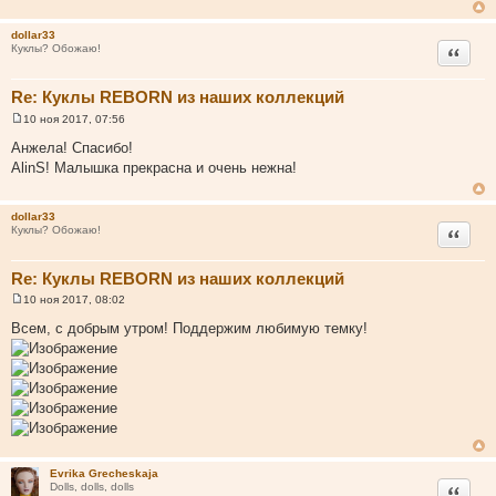
щ
е
н
dollar33
и
Цитата
Куклы? Обожаю!
е
Re: Куклы REBORN из наших коллекций
10 ноя 2017, 07:56
С
о
Анжела! Спасибо!
о
AlinS! Малышка прекрасна и очень нежна!
б
щ
е
н
dollar33
и
Цитата
Куклы? Обожаю!
е
Re: Куклы REBORN из наших коллекций
10 ноя 2017, 08:02
С
о
Всем, с добрым утром! Поддержим любимую темку!
о
б
щ
е
н
и
е
Evrika Grecheskaja
Цитата
Dolls, dolls, dolls