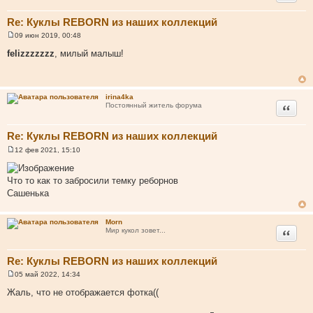
Re: Куклы REBORN из наших коллекций
09 июн 2019, 00:48
С
о
felizzzzzzz
, милый малыш!
о
б
щ
е
н
irina4ka
и
Цитата
Постоянный житель форума
е
Re: Куклы REBORN из наших коллекций
12 фев 2021, 15:10
С
о
о
Что то как то забросили темку реборнов
б
щ
Сашенька
е
н
и
Morn
е
Цитата
Мир кукол зовет...
Re: Куклы REBORN из наших коллекций
05 май 2022, 14:34
С
о
Жаль, что не отображается фотка((
о
б