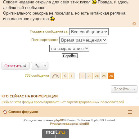
щ
Совсем недавно открыла для себя этих кукол
Правда, и здесь
е
люблю всё необычное.
н
и
Оригинального реборна не поселила, но есть китайская реплика,
е
инопланетное существо
Показать сообщения за:
Поле сортировки
Ответить
763 сообщения
1
…
22
23
24
25
26
Перейти
КТО СЕЙЧАС НА КОНФЕРЕНЦИИ
Сейчас этот форум просматривают: нет зарегистрированных пользователей
Список форумов
Создано на основе
phpBB
® Forum Software © phpBB Limited
Русская поддержка phpBB