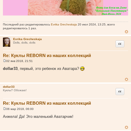
Последний раз редактировалось
Evrika Grecheskaja
20 июл 2024, 13:25, всего
редактировалось 1 раз.
Evrika Grecheskaja
Цитата
Dolls, dolls, dolls
Re: Куклы REBORN из наших коллекций
02 янв 2018, 21:51
С
о
dollar33
, первый, это ребенок из Аватара?
о
б
щ
е
н
dollar33
и
Цитата
Куклы? Обожаю!
е
Re: Куклы REBORN из наших коллекций
06 мар 2018, 06:00
С
о
Анжела! Да! Это маленький Аватарчик!
о
б
щ
е