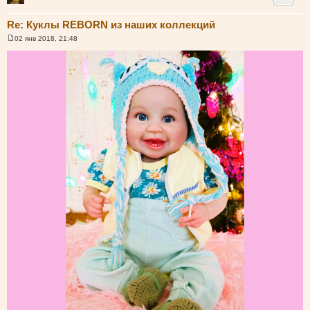
Re: Куклы REBORN из наших коллекций
02 янв 2018, 21:48
С
о
о
б
щ
е
н
и
е