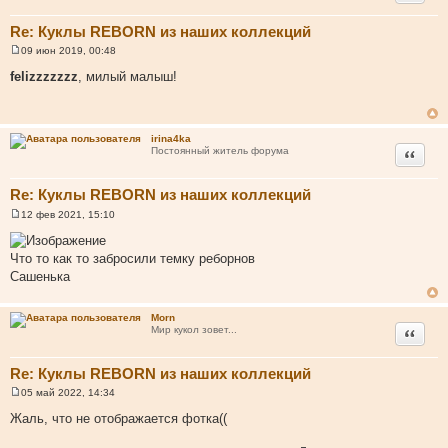
Re: Куклы REBORN из наших коллекций
09 июн 2019, 00:48
С
о
felizzzzzzz
, милый малыш!
о
б
щ
е
н
irina4ka
и
Цитата
Постоянный житель форума
е
Re: Куклы REBORN из наших коллекций
12 фев 2021, 15:10
С
о
о
Что то как то забросили темку реборнов
б
щ
Сашенька
е
н
и
Morn
е
Цитата
Мир кукол зовет...
Re: Куклы REBORN из наших коллекций
05 май 2022, 14:34
С
о
Жаль, что не отображается фотка((
о
б