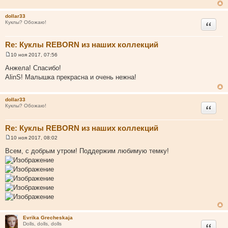
щ
е
н
dollar33
и
Цитата
Куклы? Обожаю!
е
Re: Куклы REBORN из наших коллекций
10 ноя 2017, 07:56
С
о
Анжела! Спасибо!
о
AlinS! Малышка прекрасна и очень нежна!
б
щ
е
н
dollar33
и
Цитата
Куклы? Обожаю!
е
Re: Куклы REBORN из наших коллекций
10 ноя 2017, 08:02
С
о
Всем, с добрым утром! Поддержим любимую темку!
о
б
щ
е
н
и
е
Evrika Grecheskaja
Цитата
Dolls, dolls, dolls