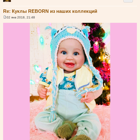
Re: Куклы REBORN из наших коллекций
02 янв 2018, 21:48
С
о
о
б
щ
е
н
и
е