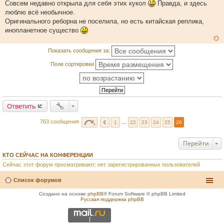
щ
Совсем недавно открыла для себя этих кукол
Правда, и здесь
е
люблю всё необычное.
н
и
Оригинального реборна не поселила, но есть китайская реплика,
е
инопланетное существо
Показать сообщения за:
Поле сортировки
Ответить
763 сообщения
1
…
22
23
24
25
26
Перейти
КТО СЕЙЧАС НА КОНФЕРЕНЦИИ
Сейчас этот форум просматривают: нет зарегистрированных пользователей
Список форумов
Создано на основе
phpBB
® Forum Software © phpBB Limited
Русская поддержка phpBB