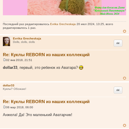
Последний раз редактировалось
Evrika Grecheskaja
20 июл 2024, 13:25, всего
редактировалось 1 раз.
Evrika Grecheskaja
Цитата
Dolls, dolls, dolls
Re: Куклы REBORN из наших коллекций
02 янв 2018, 21:51
С
о
dollar33
, первый, это ребенок из Аватара?
о
б
щ
е
н
dollar33
и
Цитата
Куклы? Обожаю!
е
Re: Куклы REBORN из наших коллекций
06 мар 2018, 06:00
С
о
Анжела! Да! Это маленький Аватарчик!
о
б
щ
е