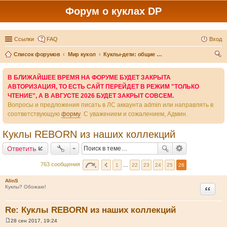
Форум о куклах DP
Ссылки
FAQ
Вход
Список форумов
Мир кукол
Куклы-дети: общие темы и другие производители
ои
В БЛИЖАЙШЕЕ ВРЕМЯ НА ФОРУМЕ БУДЕТ ЗАКРЫТА
ск
АВТОРИЗАЦИЯ, ТО ЕСТЬ САЙТ ПЕРЕЙДЕТ В РЕЖИМ "ТОЛЬКО
ЧТЕНИЕ", А В АВГУСТЕ 2026 БУДЕТ ЗАКРЫТ СОВСЕМ.
Вопросы и предложения писать в ЛС аккаунта admin или направлять в
соответствующую
форму
. С уважением и сожалением, Админ.
Куклы REBORN из наших коллекций
Ответить
763 сообщения
1
…
22
23
24
25
26
AlinS
Цитата
Куклы? Обожаю!
Re: Куклы REBORN из наших коллекций
28 сен 2017, 19:24
С