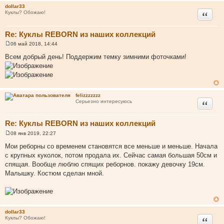
н
dollar33
и
Цитата
Куклы? Обожаю!
е
Re: Куклы REBORN из наших коллекций
06 май 2018, 14:44
С
о
Всем добрый день! Поддержим темку зимними фоточками!
о
б
щ
е
н
и
felizzzzzzz
е
Цитата
Серьезно интересуюсь
Re: Куклы REBORN из наших коллекций
08 янв 2019, 22:27
С
о
Мои реборны со временем становятся все меньше и меньше. Начала
о
с крупных куколок, потом продала их. Сейчас самая большая 50см и
б
щ
спящая. Вообще люблю спящих реборнов. покажу девочку 19см.
е
Малышку. Костюм сделан мной.
н
и
е
dollar33
Цитата
Куклы? Обожаю!