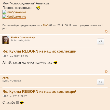
о
Моя "новорожденная'' Americus.
о
Просто, показаться....
б
щ
е
н
и
е
Последний раз редактировалось
AlinS
02 окт 2017, 06:19, всего редактировалось 1
раз.
Evrika Grecheskaja
Цитата
Dolls, dolls, dolls
Re: Куклы REBORN из наших коллекций
28 сен 2017, 23:25
С
о
AlinS
, такая лапочка получилась
о
б
щ
е
н
AlinS
и
Цитата
Куклы? Обожаю!
е
Re: Куклы REBORN из наших коллекций
02 окт 2017, 06:20
С
о
Спасибо !!!
о
б