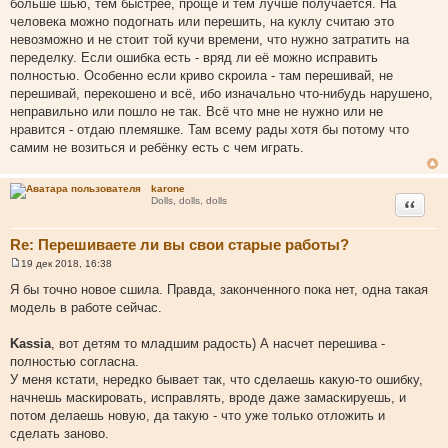
больше шью, тем быстрее, проще и тем лучше получается. На
человека можно подогнать или перешить, на куклу считаю это
невозможно и не стоит той кучи времени, что нужно затратить на
переделку. Если ошибка есть - вряд ли её можно исправить
полностью. Особенно если криво скроила - там перешивай, не
перешивай, перекошено и всё, ибо изначально что-нибудь нарушено,
неправильно или пошло не так. Всё что мне не нужно или не
нравится - отдаю племяшке. Там всему рады хотя бы потому что
самим не возиться и ребёнку есть с чем играть.
karone
Цитата
Dolls, dolls, dolls
Re: Перешиваете ли вы свои старые работы?
19 дек 2018, 16:38
С
о
Я бы точно новое сшила. Правда, законченного пока нет, одна такая
о
модель в работе сейчас.
б
щ
е
Kassia
, вот детям то младшим радость) А насчет перешива -
н
и
полностью согласна.
е
У меня кстати, нередко бывает так, что сделаешь какую-то ошибку,
начнешь маскировать, исправлять, вроде даже замаскируешь, и
потом делаешь новую, да такую - что уже только отложить и
сделать заново.