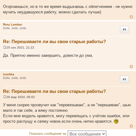
Огорчаешься, но в то же время выдыхаешь с облегчением - не нужно
мучить неудавшуюся работу, можно сделать лучше)
Rory Lambar
Цитата
Dolls, dolls, dolls
Re: Перешиваете ли вы свои старые работы?
25 сен 2021, 21:22
С
о
Да. Приятно именно завершить, довести до ума.
о
б
щ
е
н
irashka
и
Цитата
Dolls, dolls, dolls
е
Re: Перешиваете ли вы свои старые работы?
26 мар 2024, 00:02
С
о
У меня скорее прозвучит как "перевязываю", а не "перешиваю", шью
о
мало и так себе, а вяжу постоянно.
б
щ
Если мне модель нравится, могу перевящать с учётом ошибок, или
е
просто распущу и свяжу новое,если очень нитки нравятся.
н
и
е
Показать сообщения за: