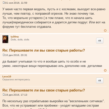
01 ноя 2016, 11:59
С
о
У меня часто первая модель, пусть и с косяками, выходит все-равно
о
лучше, чем повтор, с поправкой огрехов. Не знаю почему так.
б
щ
То, что морально устарело ( в том плане, что я начала шить
е
лучше)периодически собирается и дарится детям подруг. Или вот на
н
и
форуме тут бесплатно отдавала.
е
ly30na
Цитата
Dolls, dolls, dolls
Re: Перешиваете ли вы свои старые работы?
10 дек 2016, 20:31
С
о
да бывает учитывая то что я вообше шить то особо и не
о
умею..некоторые вещи перепарываю иль дополняю нов. деталями
б
щ
е
н
Lexx10
и
Цитата
Серьезно интересуюсь
е
Re: Перешиваете ли вы свои старые работы?
19 дек 2016, 17:13
С
о
По нескольку раз отрабатываю выкройки на "веселеньких ситчиках".
о
Все, что не устраивает или пробники - уходят младшим сестрам
б
щ