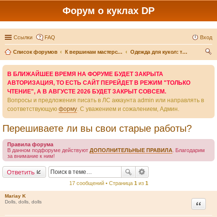
Форум о куклах DP
Ссылки
FAQ
Вход
Список форумов
К вершинам мастерства - вместе
Одежда для кукол: технические тонкости и секреты
ои
В БЛИЖАЙШЕЕ ВРЕМЯ НА ФОРУМЕ БУДЕТ ЗАКРЫТА
ск
АВТОРИЗАЦИЯ, ТО ЕСТЬ САЙТ ПЕРЕЙДЕТ В РЕЖИМ "ТОЛЬКО
ЧТЕНИЕ", А В АВГУСТЕ 2026 БУДЕТ ЗАКРЫТ СОВСЕМ.
Вопросы и предложения писать в ЛС аккаунта admin или направлять в
соответствующую
форму
. С уважением и сожалением, Админ.
Перешиваете ли вы свои старые работы?
Правила форума
В данном подфоруме действуют
ДОПОЛНИТЕЛЬНЫЕ ПРАВИЛА
. Благодарим
за внимание к ним!
Ответить
17 сообщений • Страница
1
из
1
Mariay K
Цитата
Dolls, dolls, dolls