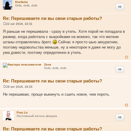
Ksefania
Цитата
Dolls, dolls, dolls
Re: Перешиваете ли вы свои старые работы?
22 окт 2016, 10:31
С
о
Я раньше не перешивала - сразу в утиль. Хотя порой не попадала в
о
размер, когда работала с выкройками на момоко, так что мелкие
б
щ
штаны отправлялись братс
Сейчас я просто шью аккуратнее,
е
поэтому недовольства меньше, ну а некоторое я даже не могу до
н
и
ума довести, поэтому определенно в утиль.
е
Zena
Цитата
Dolls, dolls, dolls
Re: Перешиваете ли вы свои старые работы?
29 окт 2016, 19:33
С
о
Не перешиваю, проще выкинуть и сшить новое, чем пороть.
о
б
щ
е
н
Frau Lo
и
Цитата
Постоянный житель форума
е
Re: Перешиваете ли вы свои старые работы?