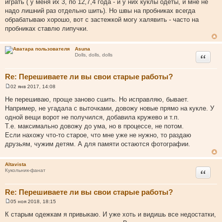
играть ( у меня их 3, по 12,7,4 года - и у них куклы одеты, и мне не
е
надо лишний раз отдельно шить). Но швы на пробниках всегда
н
и
обрабатываю хорошо, вот с застежкой могу халявить - часто на
е
пробниках ставлю липучки.
Asuna
Цитата
Dolls, dolls, dolls
Re: Перешиваете ли вы свои старые работы?
02 янв 2017, 14:08
С
о
Не перешиваю, проще заново сшить. Но исправляю, бывает.
о
Например, не угадала с выточками, довожу новые прямо на кукле. У
б
щ
одной вещи ворот не получился, добавила кружево и т.п.
е
Т.е. максимально довожу до ума, но в процессе, не потом.
н
и
Если нахожу что-то старое, что мне уже не нужно, то раздаю
е
друзьям, чужим детям. А для памяти остаются фотографии.
Altavista
Цитата
Кукольник-фанат
Re: Перешиваете ли вы свои старые работы?
05 ноя 2018, 18:15
С
о
К старым одежкам я привыкаю. И уже хоть и видишь все недостатки,
о