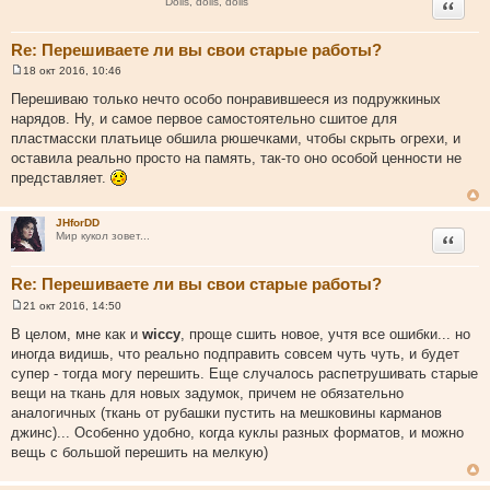
Цитата
Dolls, dolls, dolls
е
Re: Перешиваете ли вы свои старые работы?
18 окт 2016, 10:46
С
о
Перешиваю только нечто особо понравившееся из подружкиных
о
нарядов. Ну, и самое первое самостоятельно сшитое для
б
щ
пластмасски платьице обшила рюшечками, чтобы скрыть огрехи, и
е
оставила реально просто на память, так-то оно особой ценности не
н
и
представляет.
е
JHforDD
Цитата
Мир кукол зовет...
Re: Перешиваете ли вы свои старые работы?
21 окт 2016, 14:50
С
о
В целом, мне как и
wiccy
, проще сшить новое, учтя все ошибки... но
о
иногда видишь, что реально подправить совсем чуть чуть, и будет
б
щ
супер - тогда могу перешить. Еще случалось распетрушивать старые
е
вещи на ткань для новых задумок, причем не обязательно
н
и
аналогичных (ткань от рубашки пустить на мешковины карманов
е
джинс)... Особенно удобно, когда куклы разных форматов, и можно
вещь с большой перешить на мелкую)