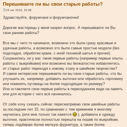
Перешиваете ли вы свои старые работы?
15 окт 2016, 23:38
С
о
Здравствуйте, форумчане и форумчаночки!
о
б
щ
Дорогие мастерицы у меня назрел вопрос. А перешиваете ли Вы
е
свои ранние работы?
н
и
е
Все мы с чего то начинали, возможно это были сразу красивые и
удачные работы, а возможно это были самые простые модели (без
подкладки, обработки краев, с иной техникой шитья и прочее).
Сохранились ли у вас такие первые работы (например первые опыты
работы с выкройками) или возможно вы безжалостно избавляетесь
от старых работ переходя к новому этапу в швейном творчестве?
И самое интересное перешиваете ли вы свои старые работы, что бы
улучшить их, например: добавить выточки или обработать горловину
или поменять пуговицы на более подходящие по размеру?
Или оставляете свои первые работы в первозданном виде на память
или для истории с чего всё начиналось.
От себя хочу сказать сейчас пересматриваю свои швейные работы
за последние лет 15, по сравнению с тем временем я многому
научилась (или мне только так кажется
), добавила в одежду
выточки, практически полностью перешла на пошив по выкройкам,
теперь подбираю более мелкую фурнитуру, а также более