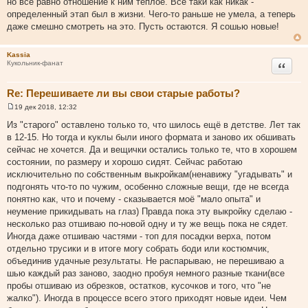
но все равно отношение к ним теплое. Все таки как никак -
б
щ
определенный этап был в жизни. Чего-то раньше не умела, а теперь
е
даже смешно смотреть на это. Пусть остаются. Я сошью новые!
н
и
е
Kassia
Цитата
Кукольник-фанат
Re: Перешиваете ли вы свои старые работы?
19 дек 2018, 12:32
С
о
Из "старого" оставлено только то, что шилось ещё в детстве. Лет так
о
в 12-15. Но тогда и куклы были иного формата и заново их обшивать
б
щ
сейчас не хочется. Да и вещички остались только те, что в хорошем
е
состоянии, по размеру и хорошо сидят. Сейчас работаю
н
и
исключительно по собственным выкройкам(ненавижу "угадывать" и
е
подгонять что-то по чужим, особенно сложные вещи, где не всегда
понятно как, что и почему - сказывается моё "мало опыта" и
неумение прикидывать на глаз) Правда пока эту выкройку сделаю -
несколько раз отшиваю по-новой одну и ту же вещь пока не сядет.
Иногда даже отшиваю частями - топ для посадки верха, потом
отдельно трусики и в итоге могу собрать боди или костюмчик,
объединив удачные результаты. Не распарываю, не перешиваю а
шью каждый раз заново, заодно пробуя немного разные ткани(все
пробы отшиваю из обрезков, остатков, кусочков и того, что "не
жалко"). Иногда в процессе всего этого приходят новые идеи. Чем