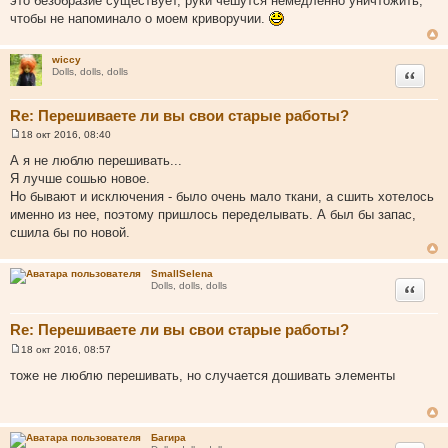
это безобразие существует, руки чешутся немедленно уничтожить,
чтобы не напоминало о моем криворучии.
wiccy
Цитата
Dolls, dolls, dolls
Re: Перешиваете ли вы свои старые работы?
18 окт 2016, 08:40
С
о
А я не люблю перешивать...
о
Я лучше сошью новое.
б
щ
Но бывают и исключения - было очень мало ткани, а сшить хотелось
е
именно из нее, поэтому пришлось переделывать. А был бы запас,
н
и
сшила бы по новой.
е
SmallSelena
Цитата
Dolls, dolls, dolls
Re: Перешиваете ли вы свои старые работы?
18 окт 2016, 08:57
С
о
тоже не люблю перешивать, но случается дошивать элементы
о
б
щ
е
н
Багира
и