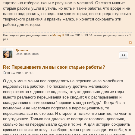
тщательно отбираю ткани с рисунком в масштаб. От этого многие
старые работы ушли в утиль, но есть и такие работы, что вроде и не
сложно подправить, но ведь они уже история, своего рода ступенька
творческого развития и править жалко, и хочется сохранить эти
работы для истории.
Последний раз редактировалось
Mariay K
30 окт 2016, 13:54, всего редактировалось 1
раз.
Дюкаша
Цитата
Dolls, dolls, dolls
Re: Перешиваете ли вы свои старые работы?
18 окт 2016, 01:40
С
о
О да, у меня мания все определять на перешив из-за малейшего
о
недовольства работой. Но поскольку достичь желаемого
б
щ
совершенства я давно не надеюсь, то уже довольно долгие годы
е
вместо реального перешивания все сводится с распарыванию и
н
и
складыванию с намерением "перешить когда-нибудь". Когда была
е
помоложе и не настолько погрязла в перфекционизме, то
перешивала все по сто раз. И старое, и только что сшитое, но чем-то
не угодившее. Только вот далеко не всегда оставалась довольна,
сколько бы ни переделывала одно и то же. А для истории сохранять
кривые пошивки не хочу - наоборот, меня прямо выводит из себя, что