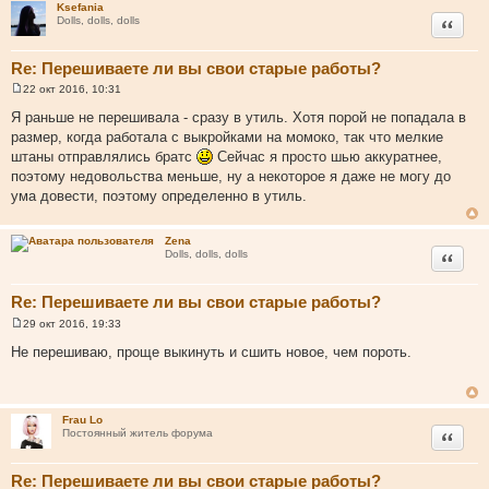
Ksefania
Цитата
Dolls, dolls, dolls
Re: Перешиваете ли вы свои старые работы?
22 окт 2016, 10:31
С
о
Я раньше не перешивала - сразу в утиль. Хотя порой не попадала в
о
размер, когда работала с выкройками на момоко, так что мелкие
б
щ
штаны отправлялись братс
Сейчас я просто шью аккуратнее,
е
поэтому недовольства меньше, ну а некоторое я даже не могу до
н
и
ума довести, поэтому определенно в утиль.
е
Zena
Цитата
Dolls, dolls, dolls
Re: Перешиваете ли вы свои старые работы?
29 окт 2016, 19:33
С
о
Не перешиваю, проще выкинуть и сшить новое, чем пороть.
о
б
щ
е
н
Frau Lo
и
Цитата
Постоянный житель форума
е
Re: Перешиваете ли вы свои старые работы?