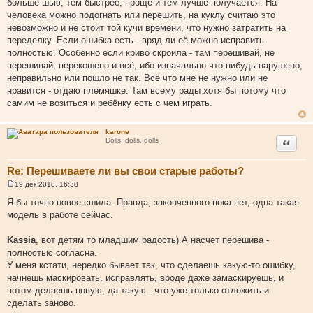
больше шью, тем быстрее, проще и тем лучше получается. На
человека можно подогнать или перешить, на куклу считаю это
невозможно и не стоит той кучи времени, что нужно затратить на
переделку. Если ошибка есть - вряд ли её можно исправить
полностью. Особенно если криво скроила - там перешивай, не
перешивай, перекошено и всё, ибо изначально что-нибудь нарушено,
неправильно или пошло не так. Всё что мне не нужно или не
нравится - отдаю племяшке. Там всему рады хотя бы потому что
самим не возиться и ребёнку есть с чем играть.
karone
Цитата
Dolls, dolls, dolls
Re: Перешиваете ли вы свои старые работы?
19 дек 2018, 16:38
С
о
Я бы точно новое сшила. Правда, законченного пока нет, одна такая
о
модель в работе сейчас.
б
щ
е
Kassia
, вот детям то младшим радость) А насчет перешива -
н
и
полностью согласна.
е
У меня кстати, нередко бывает так, что сделаешь какую-то ошибку,
начнешь маскировать, исправлять, вроде даже замаскируешь, и
потом делаешь новую, да такую - что уже только отложить и
сделать заново.