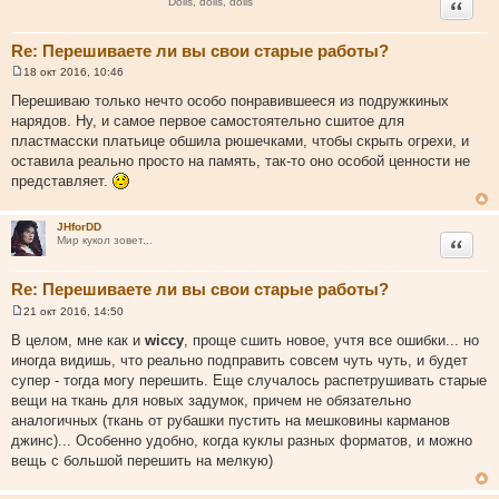
Цитата
Dolls, dolls, dolls
е
Re: Перешиваете ли вы свои старые работы?
18 окт 2016, 10:46
С
о
Перешиваю только нечто особо понравившееся из подружкиных
о
нарядов. Ну, и самое первое самостоятельно сшитое для
б
щ
пластмасски платьице обшила рюшечками, чтобы скрыть огрехи, и
е
оставила реально просто на память, так-то оно особой ценности не
н
и
представляет.
е
JHforDD
Цитата
Мир кукол зовет...
Re: Перешиваете ли вы свои старые работы?
21 окт 2016, 14:50
С
о
В целом, мне как и
wiccy
, проще сшить новое, учтя все ошибки... но
о
иногда видишь, что реально подправить совсем чуть чуть, и будет
б
щ
супер - тогда могу перешить. Еще случалось распетрушивать старые
е
вещи на ткань для новых задумок, причем не обязательно
н
и
аналогичных (ткань от рубашки пустить на мешковины карманов
е
джинс)... Особенно удобно, когда куклы разных форматов, и можно
вещь с большой перешить на мелкую)