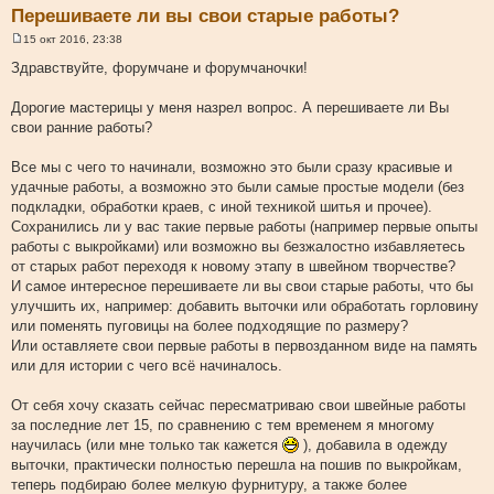
Перешиваете ли вы свои старые работы?
15 окт 2016, 23:38
С
о
Здравствуйте, форумчане и форумчаночки!
о
б
щ
Дорогие мастерицы у меня назрел вопрос. А перешиваете ли Вы
е
свои ранние работы?
н
и
е
Все мы с чего то начинали, возможно это были сразу красивые и
удачные работы, а возможно это были самые простые модели (без
подкладки, обработки краев, с иной техникой шитья и прочее).
Сохранились ли у вас такие первые работы (например первые опыты
работы с выкройками) или возможно вы безжалостно избавляетесь
от старых работ переходя к новому этапу в швейном творчестве?
И самое интересное перешиваете ли вы свои старые работы, что бы
улучшить их, например: добавить выточки или обработать горловину
или поменять пуговицы на более подходящие по размеру?
Или оставляете свои первые работы в первозданном виде на память
или для истории с чего всё начиналось.
От себя хочу сказать сейчас пересматриваю свои швейные работы
за последние лет 15, по сравнению с тем временем я многому
научилась (или мне только так кажется
), добавила в одежду
выточки, практически полностью перешла на пошив по выкройкам,
теперь подбираю более мелкую фурнитуру, а также более