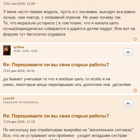
01 ноя 2016, 11:59
С
о
У меня часто первая модель, пусть и с косяками, выходит все-равно
о
лучше, чем повтор, с поправкой огрехов. Не знаю почему так.
б
щ
То, что морально устарело ( в том плане, что я начала шить
е
лучше)периодически собирается и дарится детям подруг. Или вот на
н
и
форуме тут бесплатно отдавала.
е
ly30na
Цитата
Dolls, dolls, dolls
Re: Перешиваете ли вы свои старые работы?
10 дек 2016, 20:31
С
о
да бывает учитывая то что я вообше шить то особо и не
о
умею..некоторые вещи перепарываю иль дополняю нов. деталями
б
щ
е
н
Lexx10
и
Цитата
Серьезно интересуюсь
е
Re: Перешиваете ли вы свои старые работы?
19 дек 2016, 17:13
С
о
По нескольку раз отрабатываю выкройки на "веселеньких ситчиках".
о
Все, что не устраивает или пробники - уходят младшим сестрам
б
щ