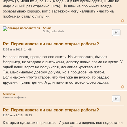
играть ( у меня их 3, по 12,7,4 года - и у них куклы одеты, и мне не
е
надо лишний раз отдельно шить). Но швы на пробниках всегда
н
и
обрабатываю хорошо, вот с застежкой могу халявить - часто на
е
пробниках ставлю липучки.
Asuna
Цитата
Dolls, dolls, dolls
Re: Перешиваете ли вы свои старые работы?
02 янв 2017, 14:08
С
о
Не перешиваю, проще заново сшить. Но исправляю, бывает.
о
Например, не угадала с выточками, довожу новые прямо на кукле. У
б
щ
одной вещи ворот не получился, добавила кружево и т.п.
е
Т.е. максимально довожу до ума, но в процессе, не потом.
н
и
Если нахожу что-то старое, что мне уже не нужно, то раздаю
е
друзьям, чужим детям. А для памяти остаются фотографии.
Altavista
Цитата
Кукольник-фанат
Re: Перешиваете ли вы свои старые работы?
05 ноя 2018, 18:15
С
о
К старым одежкам я привыкаю. И уже хоть и видишь все недостатки,
о