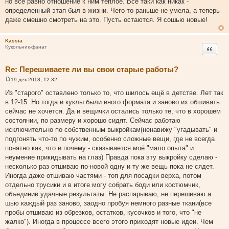
но все равно отношение к ним теплое. Все таки как никак -
б
щ
определенный этап был в жизни. Чего-то раньше не умела, а теперь
е
даже смешно смотреть на это. Пусть остаются. Я сошью новые!
н
и
е
Kassia
Цитата
Кукольник-фанат
Re: Перешиваете ли вы свои старые работы?
19 дек 2018, 12:32
С
о
Из "старого" оставлено только то, что шилось ещё в детстве. Лет так
о
в 12-15. Но тогда и куклы были иного формата и заново их обшивать
б
щ
сейчас не хочется. Да и вещички остались только те, что в хорошем
е
состоянии, по размеру и хорошо сидят. Сейчас работаю
н
и
исключительно по собственным выкройкам(ненавижу "угадывать" и
е
подгонять что-то по чужим, особенно сложные вещи, где не всегда
понятно как, что и почему - сказывается моё "мало опыта" и
неумение прикидывать на глаз) Правда пока эту выкройку сделаю -
несколько раз отшиваю по-новой одну и ту же вещь пока не сядет.
Иногда даже отшиваю частями - топ для посадки верха, потом
отдельно трусики и в итоге могу собрать боди или костюмчик,
объединив удачные результаты. Не распарываю, не перешиваю а
шью каждый раз заново, заодно пробуя немного разные ткани(все
пробы отшиваю из обрезков, остатков, кусочков и того, что "не
жалко"). Иногда в процессе всего этого приходят новые идеи. Чем