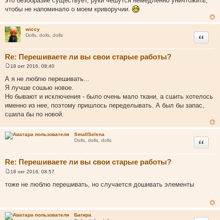
это безобразие существует, руки чешутся немедленно уничтожить,
чтобы не напоминало о моем криворучии.
wiccy
Цитата
Dolls, dolls, dolls
Re: Перешиваете ли вы свои старые работы?
18 окт 2016, 08:40
С
о
А я не люблю перешивать...
о
Я лучше сошью новое.
б
щ
Но бывают и исключения - было очень мало ткани, а сшить хотелось
е
именно из нее, поэтому пришлось переделывать. А был бы запас,
н
и
сшила бы по новой.
е
SmallSelena
Цитата
Dolls, dolls, dolls
Re: Перешиваете ли вы свои старые работы?
18 окт 2016, 08:57
С
о
тоже не люблю перешивать, но случается дошивать элементы
о
б
щ
е
н
Багира
и