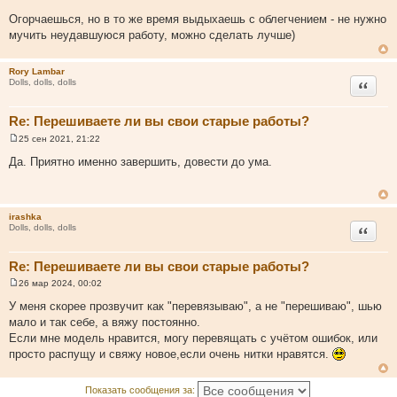
Огорчаешься, но в то же время выдыхаешь с облегчением - не нужно
мучить неудавшуюся работу, можно сделать лучше)
Rory Lambar
Цитата
Dolls, dolls, dolls
Re: Перешиваете ли вы свои старые работы?
25 сен 2021, 21:22
С
о
Да. Приятно именно завершить, довести до ума.
о
б
щ
е
н
irashka
и
Цитата
Dolls, dolls, dolls
е
Re: Перешиваете ли вы свои старые работы?
26 мар 2024, 00:02
С
о
У меня скорее прозвучит как "перевязываю", а не "перешиваю", шью
о
мало и так себе, а вяжу постоянно.
б
щ
Если мне модель нравится, могу перевящать с учётом ошибок, или
е
просто распущу и свяжу новое,если очень нитки нравятся.
н
и
е
Показать сообщения за: