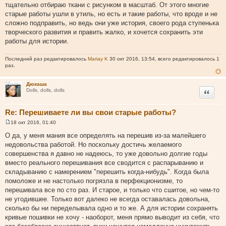
тщательно отбираю ткани с рисунком в масштаб. От этого многие
старые работы ушли в утиль, но есть и такие работы, что вроде и не
сложно подправить, но ведь они уже история, своего рода ступенька
творческого развития и править жалко, и хочется сохранить эти
работы для истории.
Последний раз редактировалось
Mariay K
30 окт 2016, 13:54, всего редактировалось 1
раз.
Дюкаша
Цитата
Dolls, dolls, dolls
Re: Перешиваете ли вы свои старые работы?
18 окт 2016, 01:40
С
о
О да, у меня мания все определять на перешив из-за малейшего
о
недовольства работой. Но поскольку достичь желаемого
б
щ
совершенства я давно не надеюсь, то уже довольно долгие годы
е
вместо реального перешивания все сводится с распарыванию и
н
и
складыванию с намерением "перешить когда-нибудь". Когда была
е
помоложе и не настолько погрязла в перфекционизме, то
перешивала все по сто раз. И старое, и только что сшитое, но чем-то
не угодившее. Только вот далеко не всегда оставалась довольна,
сколько бы ни переделывала одно и то же. А для истории сохранять
кривые пошивки не хочу - наоборот, меня прямо выводит из себя, что