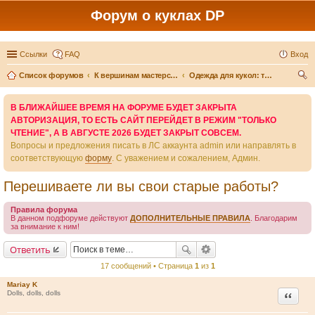
Форум о куклах DP
Ссылки
FAQ
Вход
Список форумов
К вершинам мастерства - вместе
Одежда для кукол: технические тонкости и секреты
ои
В БЛИЖАЙШЕЕ ВРЕМЯ НА ФОРУМЕ БУДЕТ ЗАКРЫТА
ск
АВТОРИЗАЦИЯ, ТО ЕСТЬ САЙТ ПЕРЕЙДЕТ В РЕЖИМ "ТОЛЬКО
ЧТЕНИЕ", А В АВГУСТЕ 2026 БУДЕТ ЗАКРЫТ СОВСЕМ.
Вопросы и предложения писать в ЛС аккаунта admin или направлять в
соответствующую
форму
. С уважением и сожалением, Админ.
Перешиваете ли вы свои старые работы?
Правила форума
В данном подфоруме действуют
ДОПОЛНИТЕЛЬНЫЕ ПРАВИЛА
. Благодарим
за внимание к ним!
Ответить
17 сообщений • Страница
1
из
1
Mariay K
Цитата
Dolls, dolls, dolls