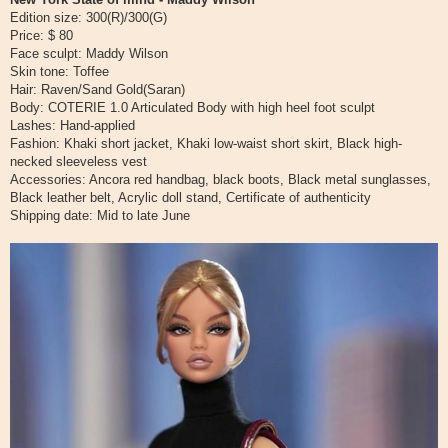
о
Edition size: 300(R)/300(G)
б
щ
Price: $ 80
е
Face sculpt: Maddy Wilson
н
и
Skin tone: Toffee
е
Hair: Raven/Sand Gold(Saran)
Body: COTERIE 1.0 Articulated Body with high heel foot sculpt
Lashes: Hand-applied
Fashion: Khaki short jacket, Khaki low-waist short skirt, Black high-
necked sleeveless vest
Accessories: Ancora red handbag, black boots, Black metal sunglasses,
Black leather belt, Acrylic doll stand, Certificate of authenticity
Shipping date: Mid to late June