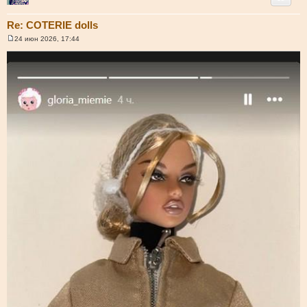
Re: COTERIE dolls
24 июн 2026, 17:44
С
о
о
б
щ
е
н
и
е