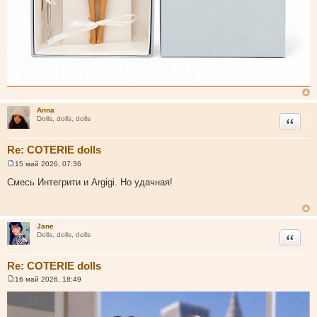
Anna
Цитата
Dolls, dolls, dolls
Re: COTERIE dolls
15 май 2026, 07:36
С
о
Смесь Интегрити и Argigi. Но удачная!
о
б
щ
е
н
Jane
и
Цитата
Dolls, dolls, dolls
е
Re: COTERIE dolls
16 май 2026, 18:49
С
о
о
б