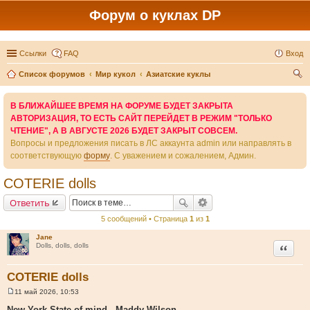
Форум о куклах DP
Ссылки
FAQ
Вход
Список форумов
Мир кукол
Азиатские куклы
ои
В БЛИЖАЙШЕЕ ВРЕМЯ НА ФОРУМЕ БУДЕТ ЗАКРЫТА
ск
АВТОРИЗАЦИЯ, ТО ЕСТЬ САЙТ ПЕРЕЙДЕТ В РЕЖИМ "ТОЛЬКО
ЧТЕНИЕ", А В АВГУСТЕ 2026 БУДЕТ ЗАКРЫТ СОВСЕМ.
Вопросы и предложения писать в ЛС аккаунта admin или направлять в
соответствующую
форму
. С уважением и сожалением, Админ.
COTERIE dolls
Ответить
5 сообщений • Страница
1
из
1
Jane
Цитата
Dolls, dolls, dolls
COTERIE dolls
11 май 2026, 10:53
С
о
New York State of mind - Maddy Wilson