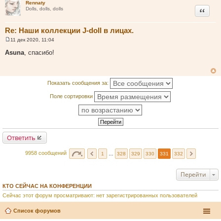
Rennaty
и
Цитата
Dolls, dolls, dolls
е
Re: Наши коллекции J-doll в лицах.
11 дек 2020, 11:04
С
о
Asuna
, спасибо!
о
б
щ
е
н
Показать сообщения за:
и
е
Поле сортировки
Ответить
9958 сообщений
1
…
328
329
330
331
332
Перейти
КТО СЕЙЧАС НА КОНФЕРЕНЦИИ
Сейчас этот форум просматривают: нет зарегистрированных пользователей
Список форумов