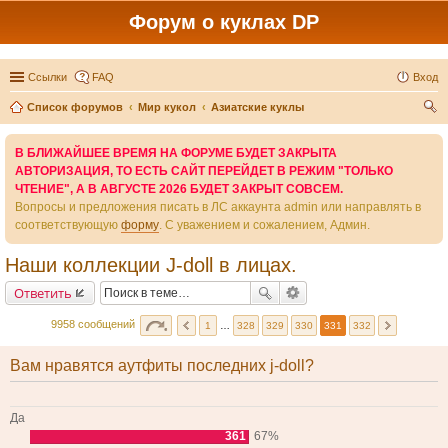
Форум о куклах DP
Ссылки
FAQ
Вход
Список форумов
Мир кукол
Азиатские куклы
ои
В БЛИЖАЙШЕЕ ВРЕМЯ НА ФОРУМЕ БУДЕТ ЗАКРЫТА
ск
АВТОРИЗАЦИЯ, ТО ЕСТЬ САЙТ ПЕРЕЙДЕТ В РЕЖИМ "ТОЛЬКО
ЧТЕНИЕ", А В АВГУСТЕ 2026 БУДЕТ ЗАКРЫТ СОВСЕМ.
Вопросы и предложения писать в ЛС аккаунта admin или направлять в
соответствующую
форму
. С уважением и сожалением, Админ.
Наши коллекции J-doll в лицах.
Ответить
9958 сообщений
1
…
328
329
330
331
332
Вам нравятся аутфиты последних j-doll?
Да
361
67%