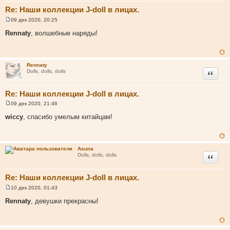
Re: Наши коллекции J-doll в лицах.
09 дек 2020, 20:25
С
о
Rennaty
, волшебные наряды!
о
б
щ
е
н
Rennaty
и
Цитата
Dolls, dolls, dolls
е
Re: Наши коллекции J-doll в лицах.
09 дек 2020, 21:46
С
о
wiccy
, спасибо умелым китайцам!
о
б
щ
е
н
Asuna
и
Цитата
Dolls, dolls, dolls
е
Re: Наши коллекции J-doll в лицах.
10 дек 2020, 01:43
С
о
Rennaty
, девушки прекрасны!
о
б
щ
е
н