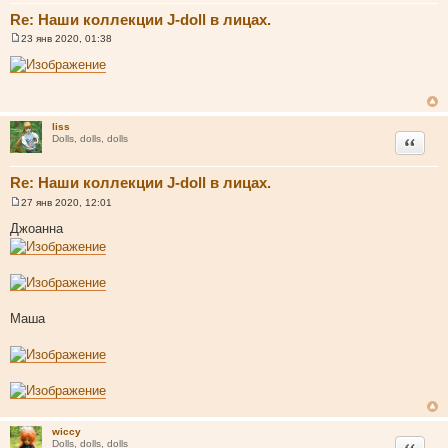
Re: Наши коллекции J-doll в лицах.
23 янв 2020, 01:38
С
о
о
б
щ
е
н
liss
и
Цитата
Dolls, dolls, dolls
е
Re: Наши коллекции J-doll в лицах.
27 янв 2020, 12:01
С
о
Джоанна
о
б
щ
е
н
и
е
Маша
wiccy
Цитата
Dolls, dolls, dolls