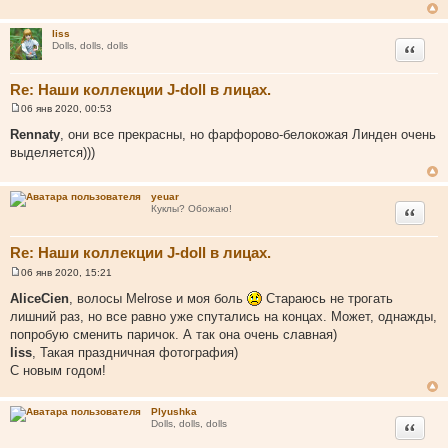
щ
е
н
liss
и
Цитата
Dolls, dolls, dolls
е
Re: Наши коллекции J-doll в лицах.
06 янв 2020, 00:53
С
о
Rennaty
, они все прекрасны, но фарфорово-белокожая Линден очень
о
выделяется)))
б
щ
е
н
yeuar
и
Цитата
Куклы? Обожаю!
е
Re: Наши коллекции J-doll в лицах.
06 янв 2020, 15:21
С
о
AliceCien
, волосы Melrose и моя боль
Стараюсь не трогать
о
лишний раз, но все равно уже спутались на концах. Может, однажды,
б
щ
попробую сменить паричок. А так она очень славная)
е
liss
, Такая праздничная фотография)
н
и
С новым годом!
е
Plyushka
Цитата
Dolls, dolls, dolls