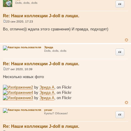
и
Цитата
Dolls, dolls, dolls
е
Re: Наши коллекции J-doll в лицах.
23 сен 2020, 17:23
С
о
Во, отлично)) ждала этого сравнения) И правда, подходят)
о
б
щ
е
н
Эрида
и
Цитата
Dolls, dolls, dolls
е
Re: Наши коллекции J-doll в лицах.
27 окт 2020, 10:39
С
о
Несколько новых фото
о
б
щ
2
by
Эрида А
, on Flickr
е
4
by
Эрида А
, on Flickr
н
и
3
by
Эрида А
, on Flickr
е
yeuar
Цитата
Куклы? Обожаю!
Re: Наши коллекции J-doll в лицах.