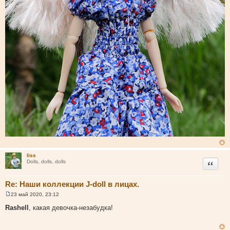
liss
Цитата
Dolls, dolls, dolls
Re: Наши коллекции J-doll в лицах.
23 май 2020, 23:12
С
о
Rashell
, какая девочка-незабудка!
о
б
щ
е