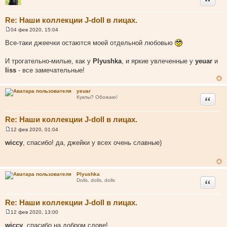
Re: Наши коллекции J-doll в лицах.
04 фев 2020, 15:04
С
о
Все-таки джеечки остаются моей отдельной любовью
о
б
щ
И трогательно-милые, как у
Plyushka
, и яркие увлеченные у
yeuar
и
е
liss
- все замечательные!
н
и
е
yeuar
Цитата
Куклы? Обожаю!
Re: Наши коллекции J-doll в лицах.
12 фев 2020, 01:04
С
о
wiccy
, спасибо! да, джейки у всех очень славные)
о
б
щ
е
н
Plyushka
и
Цитата
Dolls, dolls, dolls
е
Re: Наши коллекции J-doll в лицах.
12 фев 2020, 13:00
С
о
wiccy
, спасибо на добром слове!