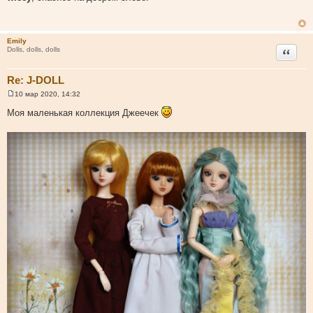
о
б
щ
е
н
Emily
и
Цитата
Dolls, dolls, dolls
е
Re: J-DOLL
10 мар 2020, 14:32
С
о
Моя маленькая коллекция Джеечек
о
б
щ
е
н
и
е