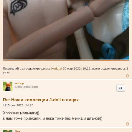
Последний раз редактировалось
Hedatai
26 мар 2022, 10:12, всего редактировалось 2
раза.
wiccy
Цитата
Dolls, dolls, dolls
Re: Наши коллекции J-doll в лицах.
15 сен 2020, 14:35
С
о
Хорошие мальчики))
о
к нам тоже приехали, и пока тоже без мейка и штанов))
б
щ
е
н
liss