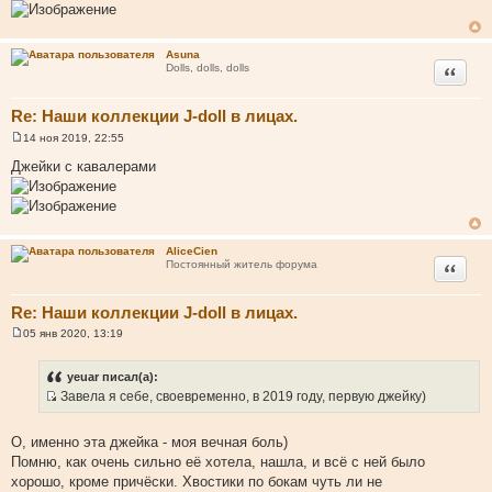
и
е
Asuna
Цитата
Dolls, dolls, dolls
Re: Наши коллекции J-doll в лицах.
14 ноя 2019, 22:55
С
о
Джейки с кавалерами
о
б
щ
е
н
и
AliceCien
е
Цитата
Постоянный житель форума
Re: Наши коллекции J-doll в лицах.
05 янв 2020, 13:19
С
о
о
yeuar писал(а):
б
Завела я себе, своевременно, в 2019 году, первую джейку)
щ
И
е
н
с
и
О, именно эта джейка - моя вечная боль)
т
е
Помню, как очень сильно её хотела, нашла, и всё с ней было
о
хорошо, кроме причёски. Хвостики по бокам чуть ли не
ч