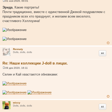
01 ноя 2020, 00:01
С
о
Эрида
, Какие портреты!
о
Почти традиционно, вместе с единственной Джекой поздравляем с
б
щ
праздником всех кто празднует, и желаем всем веселого,
е
счастливого Хэллоуина!
н
и
е
Rennaty
Цитата
Dolls, dolls, dolls
Re: Наши коллекции J-doll в лицах.
09 дек 2020, 16:11
С
о
Селин и Кай хвастаются обновками:
о
б
щ
е
н
и
е
wiccy
Цитата
Dolls, dolls, dolls