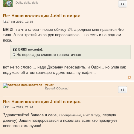
Цитата
Dolls, dolls, dolls
а
т
Re: Наши коллекции J-doll в лицах.
ы
17 окт 2019, 13:35
С
о
BRIDI
, та что слева - новое обитсу 24. а родные мне нравятся 4го
о
типа. А вот третий из-за рук пересаживаю... но есть и на родном
б
щ
пока.
е
н
BRIDI писал(а):
и
е
Но пересадка слишком травматичная
И
с
вот не то слово.... надо Джоанну пересадить, и Одри... но блин как
т
подумаю об этом кошмаре с долотом... ну нафиг...
о
ч
yeuar
н
Цитата
Куклы? Обожаю!
и
к
Re: Наши коллекции J-doll в лицах.
ц
и
31 окт 2019, 21:24
С
т
о
Здравствуйте! Завела я себе,
, первую
своевременно, в 2019 году
о
а
джейку) Зашли поздороваться и пожелать всем кто празднует
б
т
щ
веселого хэллоуина!
е
ы
н