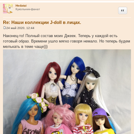
н
Hedatai
и
Цитата
Кукольник-фанат
е
Re: Наши коллекции J-doll в лицах.
24 май 2020, 12:44
С
о
Наконец-то! Полный состав моих Джеек. Теперь у каждой есть
о
готовый образ. Времени ушло мягко говоря немало. Но теперь будем
б
щ
мелькать в теме чаще)))
е
н
и
е