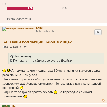
Нет
178
33%
Всего голосов:
539
BRIDI
Цитата
Dolls, dolls, dolls
Re: Наши коллекции J-doll в лицах.
16 окт 2019, 21:27
С
о
о
liss писал(а):
б
Поняла тут, что сбилась со счету в Джейках,
щ
И
е
н
с
и
А я думала, что я одна такая! Хотя у меня их кажется в два
т
е
раза меньше, чем у вас.
о
Наполеоне хорошо на обитцушном теле! И та, что крайняя слева на
ч
азоновском да? Хорошо смотрится! Только выглядит уже младшей
н
сестренкой
и
Родные тела джеек просто печаль
Но пересадка слишком
к
травматичная
ц
и
liss
т