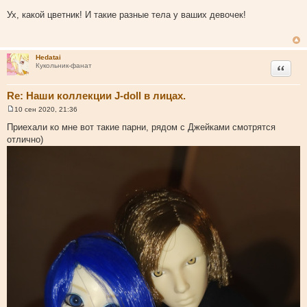
С
о
Ух, какой цветник! И такие разные тела у ваших девочек!
о
б
щ
е
н
Hedatai
и
Цитата
Кукольник-фанат
е
Re: Наши коллекции J-doll в лицах.
10 сен 2020, 21:36
С
о
Приехали ко мне вот такие парни, рядом с Джейками смотрятся
о
отлично)
б
щ
е
н
и
е