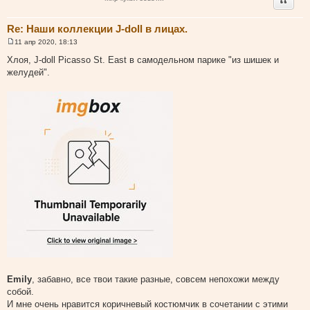
Re: Наши коллекции J-doll в лицах.
11 апр 2020, 18:13
С
о
Хлоя, J-doll Picasso St. East в самодельном парике "из шишек и
о
желудей".
б
щ
е
н
и
е
Emily
, забавно, все твои такие разные, совсем непохожи между
собой.
И мне очень нравится коричневый костюмчик в сочетании с этими