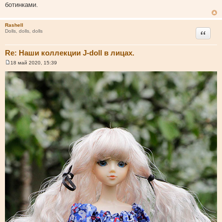
ботинками.
Rashell
Цитата
Dolls, dolls, dolls
Re: Наши коллекции J-doll в лицах.
18 май 2020, 15:39
С
о
о
б
щ
е
н
и
е