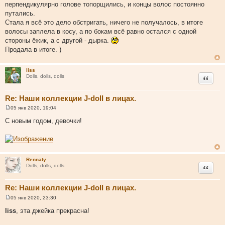
перпендикулярно голове топорщились, и концы волос постоянно
н
путались.
и
Стала я всё это дело обстригать, ничего не получалось, в итоге
к
волосы заплела в косу, а по бокам всё равно остался с одной
ц
стороны ёжик, а с другой - дырка.
и
Продала в итоге. )
т
а
liss
т
Цитата
Dolls, dolls, dolls
ы
Re: Наши коллекции J-doll в лицах.
05 янв 2020, 19:04
С
о
С новым годом, девочки!
о
б
щ
е
н
и
Rennaty
е
Цитата
Dolls, dolls, dolls
Re: Наши коллекции J-doll в лицах.
05 янв 2020, 23:30
С
о
liss
, эта джейка прекрасна!
о
б