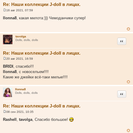
Re: Наши коллекции J-doll в лицах.
16 авг 2021, 07:59
С
о
Ilonna8
, какая милота:))) Чемоданчики супер!
о
б
щ
е
н
tavolga
и
Цитата
Dolls, dolls, dolls
е
Re: Наши коллекции J-doll в лицах.
20 авг 2021, 16:59
С
о
BRIDI
, спасибо!!!
о
Ilonna8
, с новосельем!!!!
б
щ
Какие же джейки всё-таки милые!!!!
е
н
и
Ilonna8
е
Цитата
Dolls, dolls, dolls
Re: Наши коллекции J-doll в лицах.
08 сен 2021, 10:35
С
о
Rashell
,
tavolga
, Спасибо большое!
о
б
щ
е