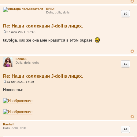
BRIDI
Цитата
Dolls, dolls, dolls
Re: Наши коллекции J-doll в лицах.
27 июн 2021, 17:48
С
о
tavolga
, как же она мне нравится в этом образе!
о
б
щ
е
н
Ilonna8
и
Цитата
Dolls, dolls, dolls
е
Re: Наши коллекции J-doll в лицах.
14 авг 2021, 17:19
С
о
Новоселье...
о
б
щ
е
н
и
е
Rashell
Цитата
Dolls, dolls, dolls