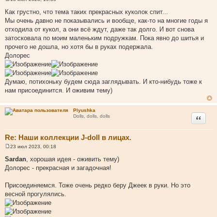
С
о
Как грустно, что тема таких прекрасных куколок спит...
о
Мы очень давно не показывались и вообще, как-то на многие годы я
б
щ
отходила от кукол, а они всё ждут, даже так долго. И вот снова
е
затосковала по моим маленьким подружкам. Пока явно до шитья и
н
и
прочего не дошла, но хотя бы в руках подержала.
е
Долорес
Думаю, потихоньку будем сюда заглядывать. И кто-нибудь тоже к
нам присоединится. И оживим тему)
Plyushka
Цитата
Dolls, dolls, dolls
Re: Наши коллекции J-doll в лицах.
23 июл 2023, 00:18
С
о
Sardan
, хорошая идея - оживить тему)
о
Долорес - прекрасная и загадочная!
б
щ
е
Присоединяемся. Тоже очень редко беру Джеек в руки. Но это
н
и
весной прогулялись.
е