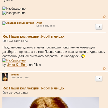
н
и
е
Умка
Цитата
Dolls, dolls, dolls
Re: Наши коллекции J-doll в лицах.
01 май 2022, 01:04
С
о
Нежданно-негаданно у меня произошло пополнение коллекции
о
джейдолл. приехала ко мне Пицца Кавалли практически в идеальном
б
щ
состоянии для куклы такого возраста. Не нарадуюсь
е
н
и
by
Umka K - Reki
, on Flickr
е
simona
Цитата
Dolls, dolls, dolls
Re: Наши коллекции J-doll в лицах.
05 май 2022, 15:32
С
о
о
б
щ