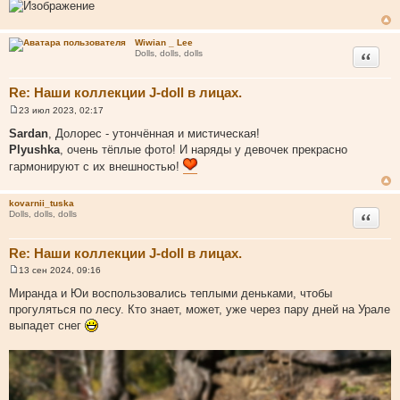
Wiwian _ Lee
Цитата
Dolls, dolls, dolls
Re: Наши коллекции J-doll в лицах.
23 июл 2023, 02:17
С
о
Sardan
, Долорес - утончённая и мистическая!
о
Plyushka
, очень тёплые фото! И наряды у девочек прекрасно
б
щ
гармонируют с их внешностью!
е
н
и
kovarnii_tuska
е
Цитата
Dolls, dolls, dolls
Re: Наши коллекции J-doll в лицах.
13 сен 2024, 09:16
С
о
Миранда и Юи воспользовались теплыми деньками, чтобы
о
прогуляться по лесу. Кто знает, может, уже через пару дней на Урале
б
щ
выпадет снег
е
н
и
е