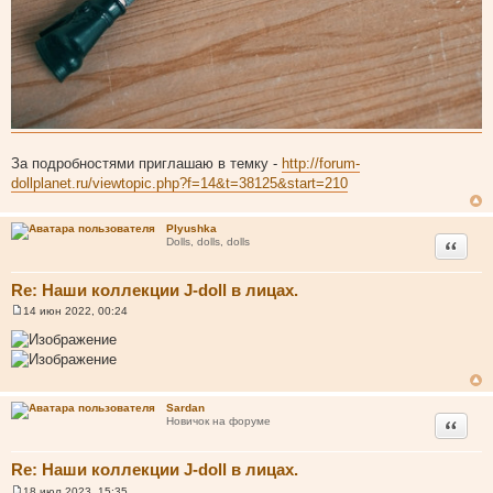
За подробностями приглашаю в темку -
http://forum-
dollplanet.ru/viewtopic.php?f=14&t=38125&start=210
Plyushka
Цитата
Dolls, dolls, dolls
Re: Наши коллекции J-doll в лицах.
14 июн 2022, 00:24
С
о
о
б
щ
е
н
Sardan
и
Цитата
Новичок на форуме
е
Re: Наши коллекции J-doll в лицах.
18 июл 2023, 15:35