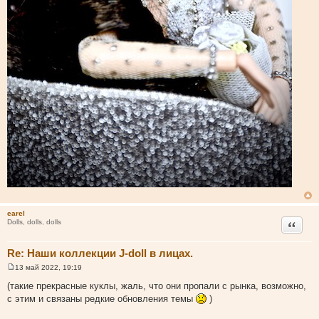
earel
Цитата
Dolls, dolls, dolls
Re: Наши коллекции J-doll в лицах.
13 май 2022, 19:19
С
о
(такие прекрасные куклы, жаль, что они пропали с рынка, возможно,
о
с этим и связаны редкие обновления темы
)
б
щ
е