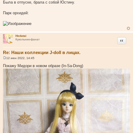
Была в отпуске, брала с собой Юстину.
н
и
е
Парк орхидей:
Hedatai
Цитата
Кукольник-фанат
Re: Наши коллекции J-doll в лицах.
12 июн 2022, 14:45
С
о
Покажу Мидори в новом образе (In-Sa-Dong)
о
б
щ
е
н
и
е