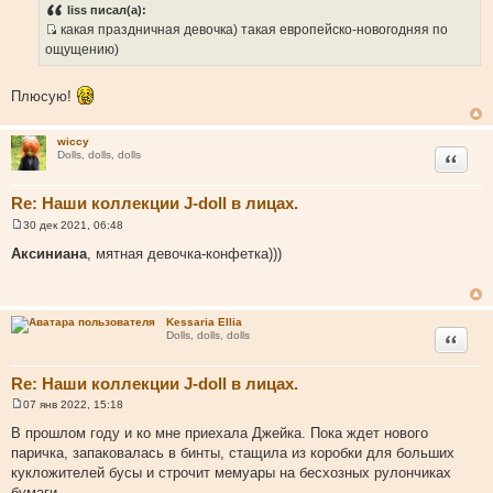
о
liss писал(а):
б
какая праздничная девочка) такая европейско-новогодняя по
щ
И
е
ощущению)
н
с
и
т
е
Плюсую!
о
ч
н
wiccy
Цитата
Dolls, dolls, dolls
и
к
Re: Наши коллекции J-doll в лицах.
ц
и
30 дек 2021, 06:48
С
т
о
Аксиниана
, мятная девочка-конфетка)))
а
о
б
т
щ
ы
е
н
Kessaria Ellia
и
Цитата
Dolls, dolls, dolls
е
Re: Наши коллекции J-doll в лицах.
07 янв 2022, 15:18
С
о
В прошлом году и ко мне приехала Джейка. Пока ждет нового
о
паричка, запаковалась в бинты, стащила из коробки для больших
б
щ
кукложителей бусы и строчит мемуары на бесхозных рулончиках
е
бумаги