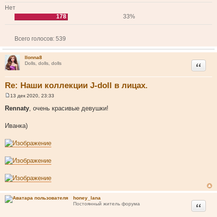
Нет
178
33%
Всего голосов:
539
Ilonna8
Цитата
Dolls, dolls, dolls
Re: Наши коллекции J-doll в лицах.
13 дек 2020, 23:33
С
о
Rennaty
, очень красивые девушки!
о
б
щ
Иванка)
е
н
и
е
honey_lana
Цитата
Постоянный житель форума