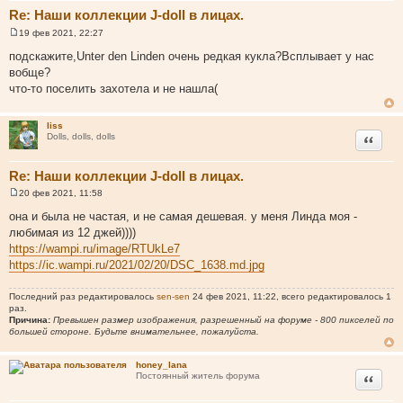
Re: Наши коллекции J-doll в лицах.
19 фев 2021, 22:27
С
о
подскажите,Unter den Linden очень редкая кукла?Всплывает у нас
о
вобще?
б
щ
что-то поселить захотела и не нашла(
е
н
и
liss
е
Цитата
Dolls, dolls, dolls
Re: Наши коллекции J-doll в лицах.
20 фев 2021, 11:58
С
о
она и была не частая, и не самая дешевая. у меня Линда моя -
о
любимая из 12 джей))))
б
щ
https://wampi.ru/image/RTUkLe7
е
https://ic.wampi.ru/2021/02/20/DSC_1638.md.jpg
н
и
е
Последний раз редактировалось
sen-sen
24 фев 2021, 11:22, всего редактировалось 1
раз.
Причина:
Превышен размер изображения, разрешенный на форуме - 800 пикселей по
большей стороне. Будьте внимательнее, пожалуйста.
honey_lana
Цитата
Постоянный житель форума