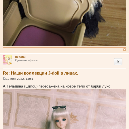
Hedatai
Цитата
Кукольник-фанат
Re: Наши коллекции J-doll в лицах.
12 июн 2022, 14:51
С
о
А Тельпина (Ermou) пересажена на новое тело от барби лукс
о
б
щ
е
н
и
е