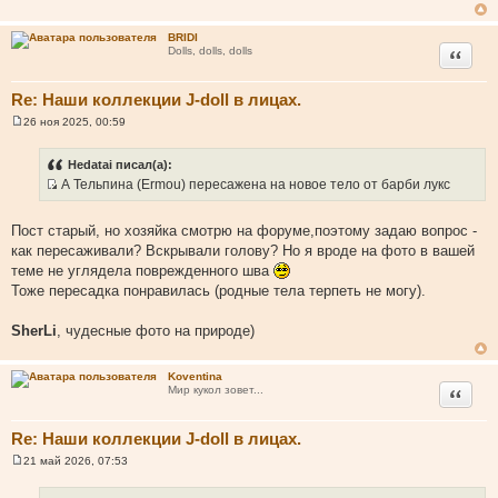
BRIDI
Цитата
Dolls, dolls, dolls
Re: Наши коллекции J-doll в лицах.
26 ноя 2025, 00:59
С
о
о
Hedatai писал(а):
б
А Тельпина (Ermou) пересажена на новое тело от барби лукс
щ
И
е
н
с
и
Пост старый, но хозяйка смотрю на форуме,поэтому задаю вопрос -
т
е
как пересаживали? Вскрывали голову? Но я вроде на фото в вашей
о
теме не углядела поврежденного шва
ч
Тоже пересадка понравилась (родные тела терпеть не могу).
н
и
SherLi
, чудесные фото на природе)
к
ц
Koventina
и
Цитата
Мир кукол зовет...
т
а
Re: Наши коллекции J-doll в лицах.
т
ы
21 май 2026, 07:53
С
о
о