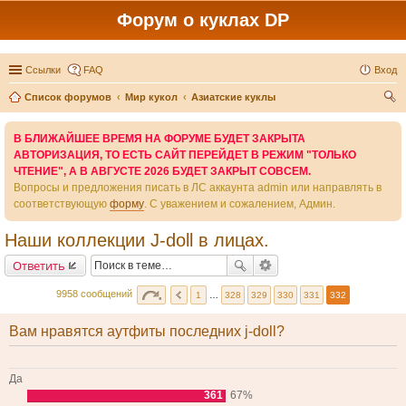
Форум о куклах DP
Ссылки
FAQ
Вход
Список форумов
Мир кукол
Азиатские куклы
ои
В БЛИЖАЙШЕЕ ВРЕМЯ НА ФОРУМЕ БУДЕТ ЗАКРЫТА
ск
АВТОРИЗАЦИЯ, ТО ЕСТЬ САЙТ ПЕРЕЙДЕТ В РЕЖИМ "ТОЛЬКО
ЧТЕНИЕ", А В АВГУСТЕ 2026 БУДЕТ ЗАКРЫТ СОВСЕМ.
Вопросы и предложения писать в ЛС аккаунта admin или направлять в
соответствующую
форму
. С уважением и сожалением, Админ.
Наши коллекции J-doll в лицах.
Ответить
9958 сообщений
1
…
328
329
330
331
332
Вам нравятся аутфиты последних j-doll?
Да
361
67%