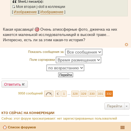
SherLi писал(а):
б
Моя вторая j-doll в коллекции
щ
И
е
[
Изображение
][
Изображение
]
н
с
и
т
е
о
Какая красавица!
Очень атмосферные фото, джеечка на них
ч
кажется маленькой исследовательницей в высокой траве...
н
Интересно, есть ли за этим какая-то история?
и
к
Показать сообщения за:
ц
и
Поле сортировки
т
а
т
ы
Ответить
9958 сообщений
1
…
328
329
330
331
332
Перейти
КТО СЕЙЧАС НА КОНФЕРЕНЦИИ
Сейчас этот форум просматривают: нет зарегистрированных пользователей
Список форумов