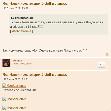
Re: Наши коллекции J-doll в лицах.
20 фев 2021, 13:58
С
о
о
liss писал(а):
б
она и была не частая, и не самая дешевая. у меня Линда моя -
щ
И
е
любимая из 12 джей))))
н
с
[
Изображение
]
и
т
е
о
ч
н
Так и думала, спасибо! Очень красивая Линда у вас *_*
и
к
tavolga
ц
Цитата
Dolls, dolls, dolls
и
т
Re: Наши коллекции J-doll в лицах.
а
т
22 июн 2021, 01:21
С
ы
о
о
Летнее солнцестояние.
б
щ
е
н
и
е