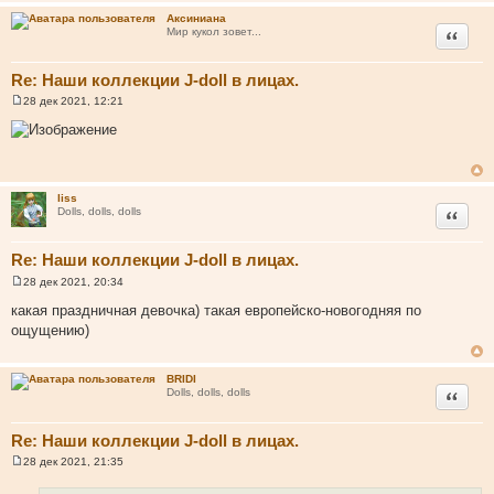
н
Аксиниана
и
Цитата
Мир кукол зовет...
е
Re: Наши коллекции J-doll в лицах.
28 дек 2021, 12:21
С
о
о
б
щ
е
н
liss
и
Цитата
Dolls, dolls, dolls
е
Re: Наши коллекции J-doll в лицах.
28 дек 2021, 20:34
С
о
какая праздничная девочка) такая европейско-новогодняя по
о
ощущению)
б
щ
е
н
BRIDI
и
Цитата
Dolls, dolls, dolls
е
Re: Наши коллекции J-doll в лицах.
28 дек 2021, 21:35
С
о