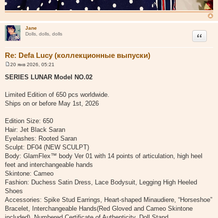
Jane
Цитата
Dolls, dolls, dolls
Re: Defa Lucy (коллекционные выпуски)
20 янв 2026, 05:21
С
о
SERIES LUNAR Model NO.02
о
б
щ
Limited Edition of 650 pcs worldwide.
е
Ships on or before May 1st, 2026
н
и
е
Edition Size: 650
Hair: Jet Black Saran
Eyelashes: Rooted Saran
Sculpt: DF04 (NEW SCULPT)
Body: GlamFlex™ body Ver 01 with 14 points of articulation, high heel
feet and interchangeable hands
Skintone: Cameo
Fashion: Duchess Satin Dress, Lace Bodysuit, Legging High Heeled
Shoes
Accessories: Spike Stud Earrings, Heart-shaped Minaudiere, “Horseshoe”
Bracelet, Interchangeable Hands(Red Gloved and Cameo Skintone
included), Numbered Certificate of Authenticity, Doll Stand