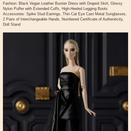
Fashion: Black Vegan Leather Bustier Dress with Draped Skirt, Glossy
Nylon Puffer with Extended Cuffs, High-Heeled Legging Boots
Accessories: Spike Stud Earrings, Thin Cat Eye Cast Metal Sunglasses,
2 Pairs of Interchangeable Hands, Numbered Certificate of Authenticity,
Doll Stand