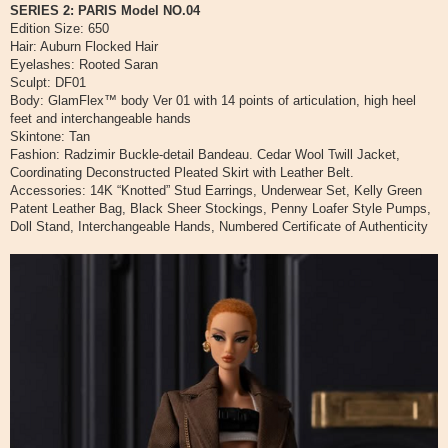
а
о
SERIES 2: PARIS Model NO.04
о
т
Edition Size: 650
б
ы
щ
Hair: Auburn Flocked Hair
е
Eyelashes: Rooted Saran
н
и
Sculpt: DF01
е
Body: GlamFlex™ body Ver 01 with 14 points of articulation, high heel
feet and interchangeable hands
Skintone: Tan
Fashion: Radzimir Buckle-detail Bandeau. Cedar Wool Twill Jacket,
Coordinating Deconstructed Pleated Skirt with Leather Belt.
Accessories: 14K “Knotted” Stud Earrings, Underwear Set, Kelly Green
Patent Leather Bag, Black Sheer Stockings, Penny Loafer Style Pumps,
Doll Stand, Interchangeable Hands, Numbered Certificate of Authenticity