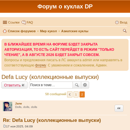
Форум о куклах DP
Ссылки
FAQ
Вход
Список форумов
Мир кукол
Азиатские куклы
ои
В БЛИЖАЙШЕЕ ВРЕМЯ НА ФОРУМЕ БУДЕТ ЗАКРЫТА
ск
АВТОРИЗАЦИЯ, ТО ЕСТЬ САЙТ ПЕРЕЙДЕТ В РЕЖИМ "ТОЛЬКО
ЧТЕНИЕ", А В АВГУСТЕ 2026 БУДЕТ ЗАКРЫТ СОВСЕМ.
Вопросы и предложения писать в ЛС аккаунта admin или направлять в
соответствующую
форму
. С уважением и сожалением, Админ.
Defa Lucy (коллекционные выпуски)
Ответить
58 сообщений
1
2
Jane
Цитата
Dolls, dolls, dolls
Re: Defa Lucy (коллекционные выпуски)
17 ноя 2025, 04:09
С