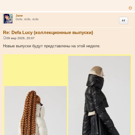
б
щ
е
н
Jane
и
Цитата
Dolls, dolls, dolls
е
Re: Defa Lucy (коллекционные выпуски)
09 мар 2026, 20:07
С
о
Новые выпуски будут представлены на этой неделе.
о
б
щ
е
н
и
е