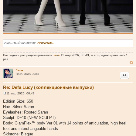
СКРЫТЫЙ КОНТЕНТ:
ПОКАЗАТЬ
Последний раз редактировалось
Jane
11 мар 2026, 00:43, всего редактировалось 1
раз.
Jane
Цитата
Dolls, dolls, dolls
Re: Defa Lucy (коллекционные выпуски)
11 мар 2026, 00:43
С
о
Edition Size: 650
о
Hair: Silver Saran
б
щ
Eyelashes: Rooted Saran
е
Sculpt: DF10 (NEW SCULPT)
н
и
Body: GlamFlex™ body Ver 01 with 14 points of articulation, high heel
е
feet and interchangeable hands
Skintone: Bisque