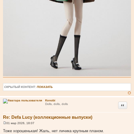
СКРЫТЫЙ КОНТЕНТ:
ПОКАЗАТЬ
Kenobi
Цитата
Dolls, dolls, dolls
Re: Defa Lucy (коллекционные выпуски)
01 мар 2026, 18:07
С
о
Тоже хорошенькая! Жаль, нет личика крупным планом.
о