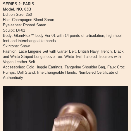
о
SERIES 2: PARIS
о
Model. NO. 03B
б
щ
Edition Size: 250
е
Hair: Champagne Blond Saran
н
и
Eyelashes: Rooted Saran
е
Sculpt: DF01
Body: GlamFlex™ body Ver 01 with 14 points of articulation, high heel
feet and interchangeable hands
Skintone: Snow
Fashion: Lace Lingerie Set with Garter Belt, British Navy Trench, Black
and White Striped Long-sleeve Tee. White Twill Tailored Trousers with
Vegan Leather Belt.
Accessories: Gold Huggie Earrings, Tangerine Shoulder Bag, Faux Croc
Pumps, Doll Stand, Interchangeable Hands, Numbered Certificate of
Authenticity