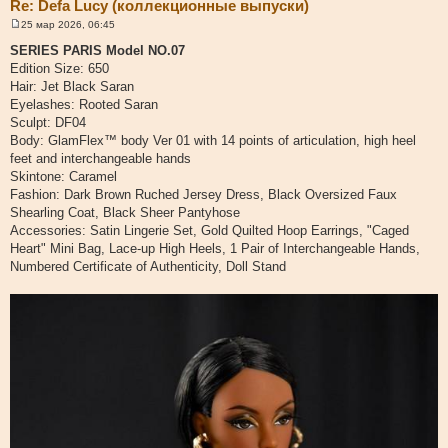
Re: Defa Lucy (коллекционные выпуски)
25 мар 2026, 06:45
С
о
SERIES PARIS Model NO.07
о
Edition Size: 650
б
щ
Hair: Jet Black Saran
е
Eyelashes: Rooted Saran
н
и
Sculpt: DF04
е
Body: GlamFlex™ body Ver 01 with 14 points of articulation, high heel
feet and interchangeable hands
Skintone: Caramel
Fashion: Dark Brown Ruched Jersey Dress, Black Oversized Faux
Shearling Coat, Black Sheer Pantyhose
Accessories: Satin Lingerie Set, Gold Quilted Hoop Earrings, "Caged
Heart" Mini Bag, Lace-up High Heels, 1 Pair of Interchangeable Hands,
Numbered Certificate of Authenticity, Doll Stand