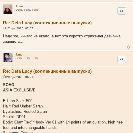
Anna
Цитата
Dolls, dolls, dolls
Re: Defa Lucy (коллекционные выпуски)
17 дек 2025, 02:57
С
о
Надо же, ничего не ёкало, а вот эта коротко стриженая девчонка
о
зацепила…
б
щ
е
н
Jane
и
Цитата
Dolls, dolls, dolls
е
Re: Defa Lucy (коллекционные выпуски)
29 дек 2025, 06:21
С
о
SOHO
о
ASIA EXCLUSIVE
б
щ
е
Edition Size: 500
н
и
Hair: Red Umber Saran
е
Eyelashes: Rooted Saran
Sculpt: DF01
Body: GlamFlex™ body Ver 01 with 14 points of articulation, high heel
feet and interchangeable hands
Skintone: Cameo