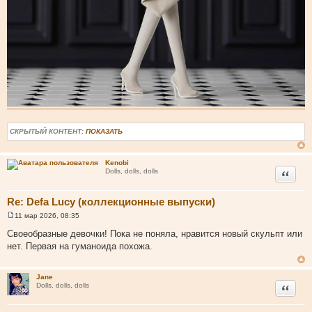
СКРЫТЫЙ КОНТЕНТ:
ПОКАЗАТЬ
Kenobi
Цитата
Dolls, dolls, dolls
Re: Defa Lucy (коллекционные выпуски)
11 мар 2026, 08:35
С
о
Своеобразные девочки! Пока не поняла, нравится новый скульпт или
о
нет. Первая на гуманоида похожа.
б
щ
е
н
Jane
и
Цитата
Dolls, dolls, dolls
е