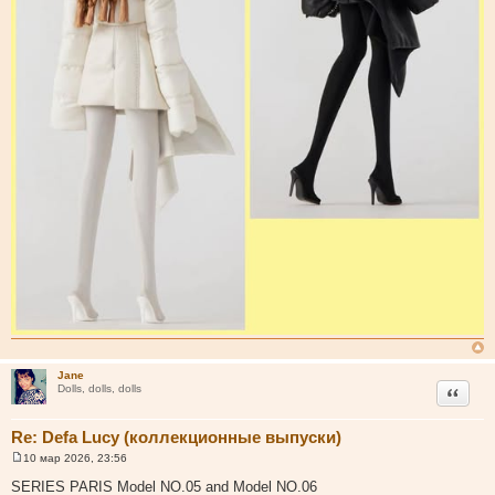
Jane
Цитата
Dolls, dolls, dolls
Re: Defa Lucy (коллекционные выпуски)
10 мар 2026, 23:56
С
о
SERIES PARIS Model NO.05 and Model NO.06
о