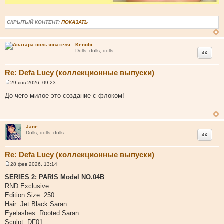
СКРЫТЫЙ КОНТЕНТ:
ПОКАЗАТЬ
Kenobi
Цитата
Dolls, dolls, dolls
Re: Defa Lucy (коллекционные выпуски)
29 янв 2026, 09:23
С
о
До чего милое это создание с флоком!
о
б
щ
е
н
Jane
и
Цитата
Dolls, dolls, dolls
е
Re: Defa Lucy (коллекционные выпуски)
28 фев 2026, 13:14
С
о
SERIES 2: PARIS Model NO.04B
о
RND Exclusive
б
щ
Edition Size: 250
е
Hair: Jet Black Saran
н
и
Eyelashes: Rooted Saran
е
Sculpt: DF01