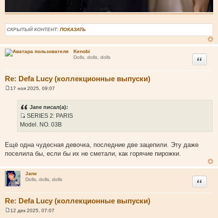
СКРЫТЫЙ КОНТЕНТ:
ПОКАЗАТЬ
Kenobi
Цитата
Dolls, dolls, dolls
Re: Defa Lucy (коллекционные выпуски)
17 ноя 2025, 09:07
С
о
о
Jane писал(а):
б
SERIES 2: PARIS
щ
И
е
Model. NO. 03B
н
с
и
т
е
Ещё одна чудесная девочка, последние две зацепили. Эту даже
о
поселила бы, если бы их не сметали, как горячие пирожки.
ч
н
Jane
и
Цитата
Dolls, dolls, dolls
к
ц
Re: Defa Lucy (коллекционные выпуски)
и
т
12 дек 2025, 07:07
С