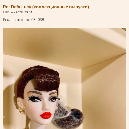
Re: Defa Lucy (коллекционные выпуски)
06 янв 2026, 23:44
С
о
Реальные фото 03, 03B.
о
б
щ
е
н
и
е