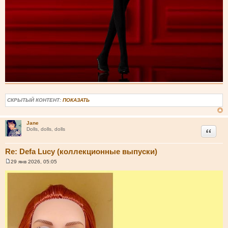
СКРЫТЫЙ КОНТЕНТ:
ПОКАЗАТЬ
Jane
Цитата
Dolls, dolls, dolls
Re: Defa Lucy (коллекционные выпуски)
29 янв 2026, 05:05
С
о
о
б
щ
е
н
и
е