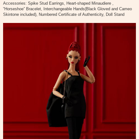
Accessories: Spike Stud Earrings, Heart-shaped Minaudiere ,
“Horseshoe” Bracelet, Interchangeable Hands(Black Gloved and Cameo
Skintone included), Numbered Certificate of Authenticity, Doll Stand