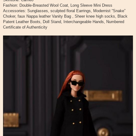
Fashion: Double-Breasted Wool Coat, Long Sleeve Mini Dress
Accessories: Sunglasses, sculpted floral Earrings, Modernist “Snake”
Choker, faux Nappa leather Vanity Bag , Sheer knee high socks, Black
Patent Leather Boots, Doll Stand, Interchangeable Hands, Numbered
Certificate of Authenticity