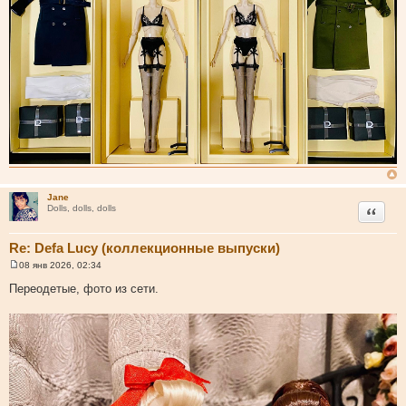
Jane
Цитата
Dolls, dolls, dolls
Re: Defa Lucy (коллекционные выпуски)
08 янв 2026, 02:34
С
о
Переодетые, фото из сети.
о
б
щ
е
н
и
е