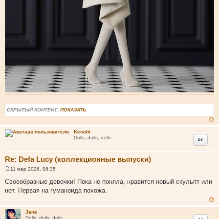
СКРЫТЫЙ КОНТЕНТ:
ПОКАЗАТЬ
Kenobi
Цитата
Dolls, dolls, dolls
Re: Defa Lucy (коллекционные выпуски)
11 мар 2026, 08:35
С
о
Своеобразные девочки! Пока не поняла, нравится новый скульпт или
о
нет. Первая на гуманоида похожа.
б
щ
е
н
Jane
и
Цитата
Dolls, dolls, dolls