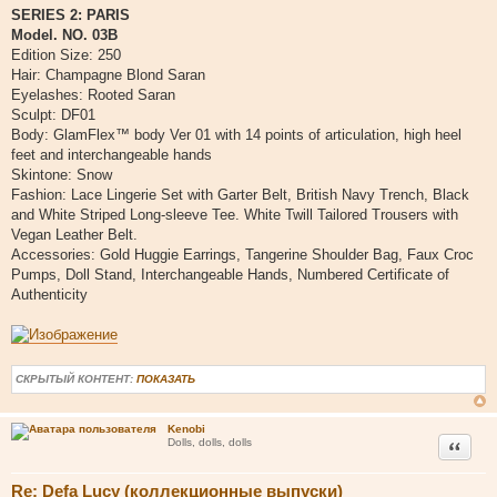
о
SERIES 2: PARIS
о
Model. NO. 03B
б
щ
Edition Size: 250
е
Hair: Champagne Blond Saran
н
и
Eyelashes: Rooted Saran
е
Sculpt: DF01
Body: GlamFlex™ body Ver 01 with 14 points of articulation, high heel
feet and interchangeable hands
Skintone: Snow
Fashion: Lace Lingerie Set with Garter Belt, British Navy Trench, Black
and White Striped Long-sleeve Tee. White Twill Tailored Trousers with
Vegan Leather Belt.
Accessories: Gold Huggie Earrings, Tangerine Shoulder Bag, Faux Croc
Pumps, Doll Stand, Interchangeable Hands, Numbered Certificate of
Authenticity
СКРЫТЫЙ КОНТЕНТ:
ПОКАЗАТЬ
Kenobi
Цитата
Dolls, dolls, dolls
Re: Defa Lucy (коллекционные выпуски)