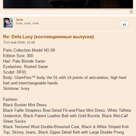
Jane
Цитата
Dolls, dolls, dolls
Re: Defa Lucy (коллекционные выпуски)
13 май 2026, 10:29
С
о
Paris Collection Model NO.08
о
Edition Size: 300
б
щ
Hair: Pale Blonde Saran
е
Eyelashes: Rooted Saran
н
и
Sculpt: DF01
е
Body: GlamFlex™ body Ver 01 with 14 points of articulation, high heel
feet and interchangeable hands
Skintone: Ivory
Fashion:
Black Bustier Mini Dress
Black Faille Strapless Bow Detail Fit-and-Flare Mini Dress, White Taffeta
Underskirt, Black Patent Leather Belt with Gold Buckle, Black Mid-Calf
Sheer Socks
Black Textured Wool Double-Breasted Coat, Black & White Striped Knit
Top, Skinny Jeans, Black Zipper Detail Belt with Large Double Prong