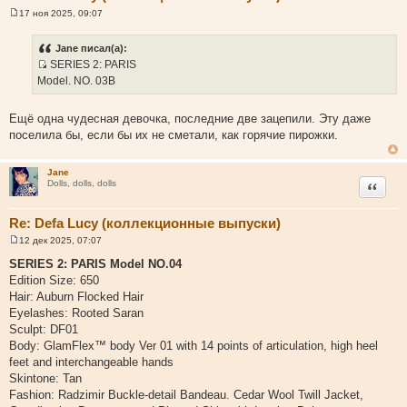
17 ноя 2025, 09:07
С
о
о
Jane писал(а):
б
SERIES 2: PARIS
щ
И
е
Model. NO. 03B
н
с
и
т
е
Ещё одна чудесная девочка, последние две зацепили. Эту даже
о
поселила бы, если бы их не сметали, как горячие пирожки.
ч
н
Jane
и
Цитата
Dolls, dolls, dolls
к
ц
Re: Defa Lucy (коллекционные выпуски)
и
т
12 дек 2025, 07:07
С
а
о
SERIES 2: PARIS Model NO.04
о
т
Edition Size: 650
б
ы
щ
Hair: Auburn Flocked Hair
е
Eyelashes: Rooted Saran
н
и
Sculpt: DF01
е
Body: GlamFlex™ body Ver 01 with 14 points of articulation, high heel
feet and interchangeable hands
Skintone: Tan
Fashion: Radzimir Buckle-detail Bandeau. Cedar Wool Twill Jacket,