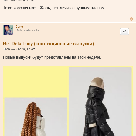
С
о
Тоже хорошенькая! Жаль, нет личика крупным планом.
о
б
щ
е
н
Jane
и
Цитата
Dolls, dolls, dolls
е
Re: Defa Lucy (коллекционные выпуски)
09 мар 2026, 20:07
С
о
Новые выпуски будут представлены на этой неделе.
о
б
щ
е
н
и
е