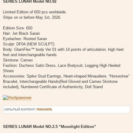
SERIES LUNAR Model NO.02
о
б
щ
Limited Edition of 650 pcs worldwide.
е
Ships on or before May 1st, 2026
н
и
е
Edition Size: 650
Hair: Jet Black Saran
Eyelashes: Rooted Saran
Sculpt: DF04 (NEW SCULPT)
Body: GlamFlex™ body Ver 01 with 14 points of articulation, high heel
feet and interchangeable hands
Skintone: Cameo
Fashion: Duchess Satin Dress, Lace Bodysuit, Legging High Heeled
Shoes
Accessories: Spike Stud Earrings, Heart-shaped Minaudiere, “Horseshoe”
Bracelet, Interchangeable Hands(Red Gloved and Cameo Skintone
included), Numbered Certificate of Authenticity, Doll Stand
СКРЫТЫЙ КОНТЕНТ:
ПОКАЗАТЬ
SERIES LUNAR Model NO.2.5 “Moonlight Edition”