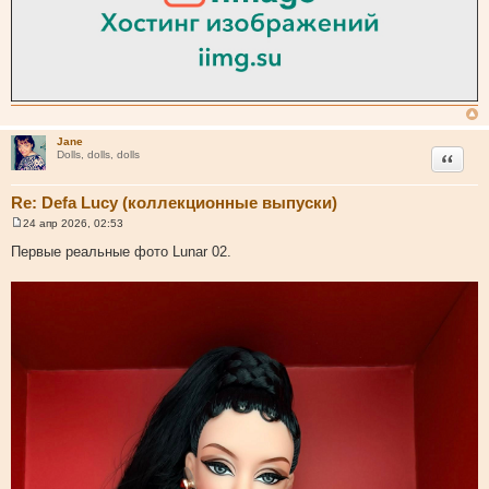
Jane
Цитата
Dolls, dolls, dolls
Re: Defa Lucy (коллекционные выпуски)
24 апр 2026, 02:53
С
о
Первые реальные фото Lunar 02.
о
б
щ
е
н
и
е