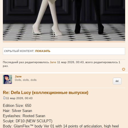
СКРЫТЫЙ КОНТЕНТ:
ПОКАЗАТЬ
Последний раз редактировалось
Jane
11 мар 2026, 00:43, всего редактировалось 1
раз.
Jane
Цитата
Dolls, dolls, dolls
Re: Defa Lucy (коллекционные выпуски)
11 мар 2026, 00:43
С
о
Edition Size: 650
о
Hair: Silver Saran
б
щ
Eyelashes: Rooted Saran
е
Sculpt: DF10 (NEW SCULPT)
н
и
Body: GlamFlex™ body Ver 01 with 14 points of articulation, high heel