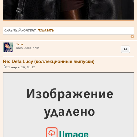
СКРЫТЫЙ КОНТЕНТ:
ПОКАЗАТЬ
Jane
Цитата
Dolls, dolls, dolls
Re: Defa Lucy (коллекционные выпуски)
31 мар 2026, 08:12
С
о
о
б
щ
е
н
и
е