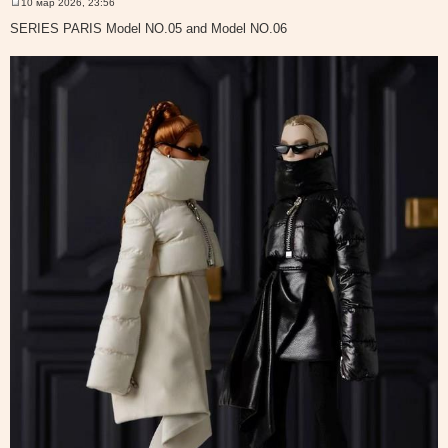
10 мар 2026, 23:56
С
о
SERIES PARIS Model NO.05 and Model NO.06
о
б
щ
е
н
и
е