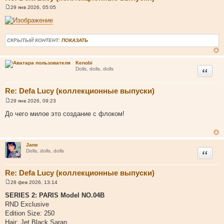
29 янв 2026, 05:05
С
о
о
б
щ
СКРЫТЫЙ КОНТЕНТ:
ПОКАЗАТЬ
е
н
и
е
Kenobi
Цитата
Dolls, dolls, dolls
Re: Defa Lucy (коллекционные выпуски)
29 янв 2026, 09:23
С
о
До чего милое это создание с флоком!
о
б
щ
е
н
Jane
и
Цитата
Dolls, dolls, dolls
е
Re: Defa Lucy (коллекционные выпуски)
28 фев 2026, 13:14
С
о
SERIES 2: PARIS Model NO.04B
о
RND Exclusive
б
щ
Edition Size: 250
е
Hair: Jet Black Saran
н