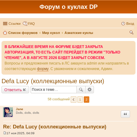
Форум о куклах DP
Ссылки
FAQ
Вход
Список форумов
Мир кукол
Азиатские куклы
ои
В БЛИЖАЙШЕЕ ВРЕМЯ НА ФОРУМЕ БУДЕТ ЗАКРЫТА
ск
АВТОРИЗАЦИЯ, ТО ЕСТЬ САЙТ ПЕРЕЙДЕТ В РЕЖИМ "ТОЛЬКО
ЧТЕНИЕ", А В АВГУСТЕ 2026 БУДЕТ ЗАКРЫТ СОВСЕМ.
Вопросы и предложения писать в ЛС аккаунта admin или направлять в
соответствующую
форму
. С уважением и сожалением, Админ.
Defa Lucy (коллекционные выпуски)
Ответить
58 сообщений
1
2
Jane
Цитата
Dolls, dolls, dolls
Re: Defa Lucy (коллекционные выпуски)
17 ноя 2025, 04:09
С