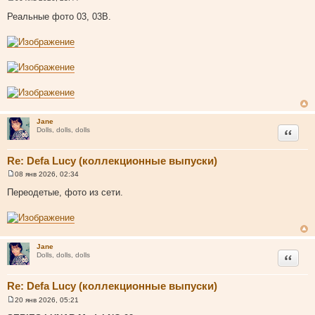
С
о
Реальные фото 03, 03B.
о
б
щ
е
н
и
е
Jane
Цитата
Dolls, dolls, dolls
Re: Defa Lucy (коллекционные выпуски)
08 янв 2026, 02:34
С
о
Переодетые, фото из сети.
о
б
щ
е
н
и
Jane
е
Цитата
Dolls, dolls, dolls
Re: Defa Lucy (коллекционные выпуски)
20 янв 2026, 05:21
С
о