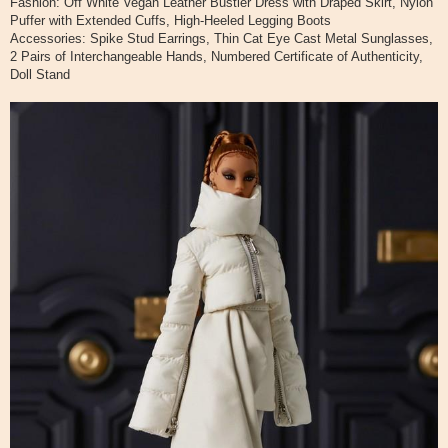
Fashion: Off White Vegan Leather Bustier Dress with Draped Skirt, Nylon
Puffer with Extended Cuffs, High-Heeled Legging Boots
Accessories: Spike Stud Earrings, Thin Cat Eye Cast Metal Sunglasses,
2 Pairs of Interchangeable Hands, Numbered Certificate of Authenticity,
Doll Stand