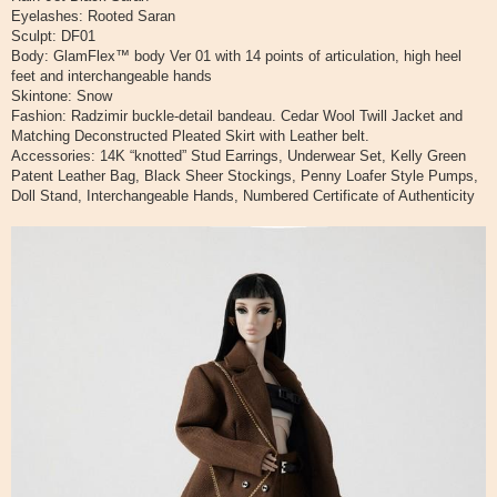
и
Eyelashes: Rooted Saran
е
Sculpt: DF01
Body: GlamFlex™ body Ver 01 with 14 points of articulation, high heel
feet and interchangeable hands
Skintone: Snow
Fashion: Radzimir buckle-detail bandeau. Cedar Wool Twill Jacket and
Matching Deconstructed Pleated Skirt with Leather belt.
Accessories: 14K “knotted” Stud Earrings, Underwear Set, Kelly Green
Patent Leather Bag, Black Sheer Stockings, Penny Loafer Style Pumps,
Doll Stand, Interchangeable Hands, Numbered Certificate of Authenticity