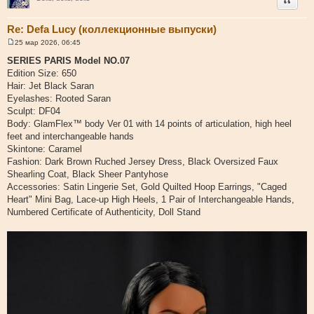
е
Re: Defa Lucy (коллекционные выпуски)
25 мар 2026, 06:45
С
о
SERIES PARIS Model NO.07
о
Edition Size: 650
б
щ
Hair: Jet Black Saran
е
Eyelashes: Rooted Saran
н
и
Sculpt: DF04
е
Body: GlamFlex™ body Ver 01 with 14 points of articulation, high heel
feet and interchangeable hands
Skintone: Caramel
Fashion: Dark Brown Ruched Jersey Dress, Black Oversized Faux
Shearling Coat, Black Sheer Pantyhose
Accessories: Satin Lingerie Set, Gold Quilted Hoop Earrings, "Caged
Heart" Mini Bag, Lace-up High Heels, 1 Pair of Interchangeable Hands,
Numbered Certificate of Authenticity, Doll Stand