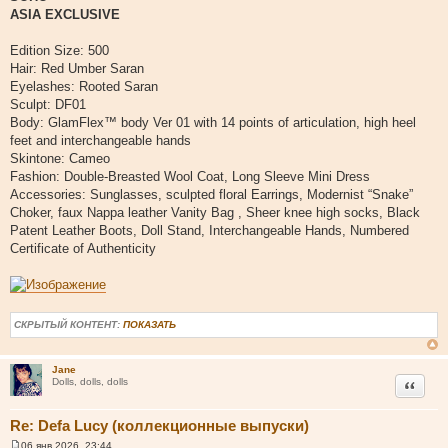
о
ASIA EXCLUSIVE
б
щ
е
Edition Size: 500
н
и
Hair: Red Umber Saran
е
Eyelashes: Rooted Saran
Sculpt: DF01
Body: GlamFlex™ body Ver 01 with 14 points of articulation, high heel
feet and interchangeable hands
Skintone: Cameo
Fashion: Double-Breasted Wool Coat, Long Sleeve Mini Dress
Accessories: Sunglasses, sculpted floral Earrings, Modernist “Snake”
Choker, faux Nappa leather Vanity Bag , Sheer knee high socks, Black
Patent Leather Boots, Doll Stand, Interchangeable Hands, Numbered
Certificate of Authenticity
СКРЫТЫЙ КОНТЕНТ:
ПОКАЗАТЬ
Jane
Цитата
Dolls, dolls, dolls
Re: Defa Lucy (коллекционные выпуски)
06 янв 2026, 23:44