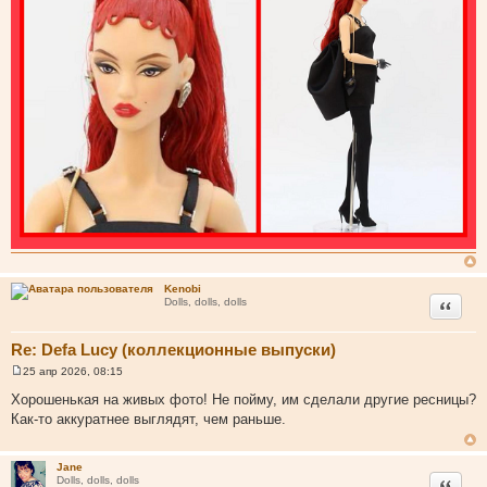
Kenobi
Цитата
Dolls, dolls, dolls
Re: Defa Lucy (коллекционные выпуски)
25 апр 2026, 08:15
С
о
Хорошенькая на живых фото! Не пойму, им сделали другие ресницы?
о
Как-то аккуратнее выглядят, чем раньше.
б
щ
е
н
Jane
и
Цитата
Dolls, dolls, dolls
е