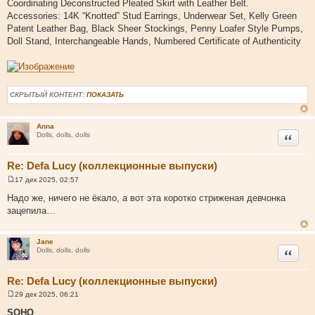
Coordinating Deconstructed Pleated Skirt with Leather Belt.
Accessories: 14K “Knotted” Stud Earrings, Underwear Set, Kelly Green
Patent Leather Bag, Black Sheer Stockings, Penny Loafer Style Pumps,
Doll Stand, Interchangeable Hands, Numbered Certificate of Authenticity
СКРЫТЫЙ КОНТЕНТ:
ПОКАЗАТЬ
Anna
Цитата
Dolls, dolls, dolls
Re: Defa Lucy (коллекционные выпуски)
17 дек 2025, 02:57
С
о
Надо же, ничего не ёкало, а вот эта коротко стриженая девчонка
о
зацепила…
б
щ
е
н
Jane
и
Цитата
Dolls, dolls, dolls
е
Re: Defa Lucy (коллекционные выпуски)
29 дек 2025, 06:21
С
о
SOHO