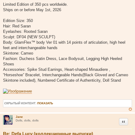
Limited Edition of 350 pcs worldwide.
Ships on or before May 1st, 2026
Edition Size: 350
Hair: Red Saran
Eyelashes: Rooted Saran
Sculpt: DF04 (NEW SCULPT)
Body: GlamFlex™ body Ver 01 with 14 points of articulation, high heel
feet and interchangeable hands
Skintone: Cameo
Fashion: Duchess Satin Dress, Lace Bodysuit, Legging High Heeled
Shoes
Accessories: Spike Stud Earrings, Heart-shaped Minaudiere ,
“Horseshoe” Bracelet, Interchangeable Hands(Black Gloved and Cameo
Skintone included), Numbered Certificate of Authenticity, Doll Stand
СКРЫТЫЙ КОНТЕНТ:
ПОКАЗАТЬ
Jane
Цитата
Dolls, dolls, dolls
Re: Defa Lucy (коллекционные выпуски)