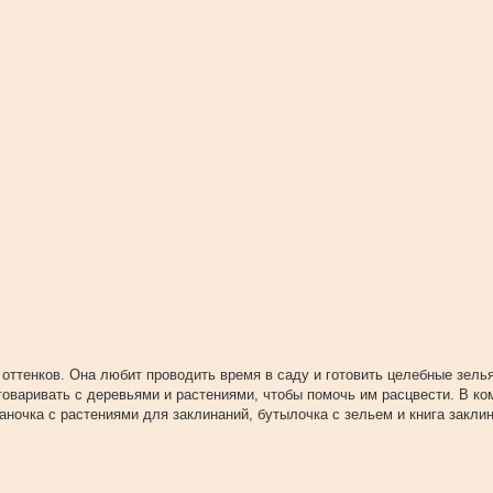
 оттенков. Она любит проводить время в саду и готовить целебные зель
зговаривать с деревьями и растениями, чтобы помочь им расцвести. В ко
аночка с растениями для заклинаний, бутылочка с зельем и книга закли