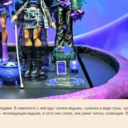
звёздами. В комплекте с ней идут шляпа ведьмы, сумочка в виде луны, х
 ясновидящая ведьма, и хотя она слепа, она умеет читать созвездия. 