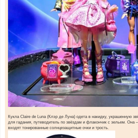
Кукла Claire de Luna (Клэр де Луна) одета в накидку, украшенную 
для гадания, путеводитель по звёздам и флакончик с зельем. Она —
входят тонированные солнцезащитные очки и трость.