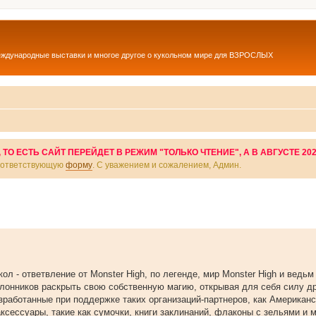
еждународные выставки и многое другое о кукольном мире для ВЗРОСЛЫХ
О ЕСТЬ САЙТ ПЕРЕЙДЕТ В РЕЖИМ "ТОЛЬКО ЧТЕНИЕ", А В АВГУСТЕ 20
соответствующую
форму
. С уважением и сожалением, Админ.
кол - ответвление от Monster High, по легенде, мир Monster High и ведьм
клонников раскрыть свою собственную магию, открывая для себя силу д
зработанные при поддержке таких организаций-партнеров, как Американ
аксессуары, такие как сумочки, книги заклинаний, флаконы с зельями и м