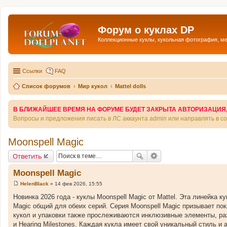
Форум о куклах DP
Коллекционные куклы, кукольная фотография, м
Ссылки
FAQ
Список форумов
Мир кукол
Mattel dolls
В БЛИЖАЙШЕЕ ВРЕМЯ НА ФОРУМЕ БУДЕТ ЗАКРЫТА АВТОРИЗАЦИЯ, Т
Вопросы и предложения писать в ЛС аккаунта admin или направлять в 
Moonspell Magic
Ответить
Moonspell Magic
HelenBlack
»
14 фев 2026, 15:55
С
о
Новинка 2026 года - куклы Moonspell Magic от Mattel. Эта линейка ку
о
Magic общий для обеих серий. Серия Moonspell Magic призывает по
б
щ
кукол и упаковки также прослеживаются инклюзивные элементы, ра
е
и Hearing Milestones. Каждая кукла имеет свой уникальный стиль и 
н