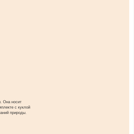
я. Она носит
мплекте с куклой
наний природы.