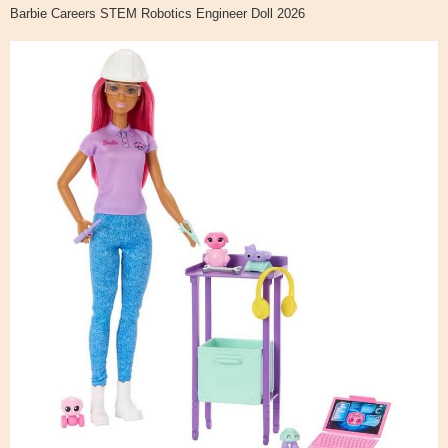
о
Barbie Careers STEM Robotics Engineer Doll 2026
о
б
щ
е
н
и
е