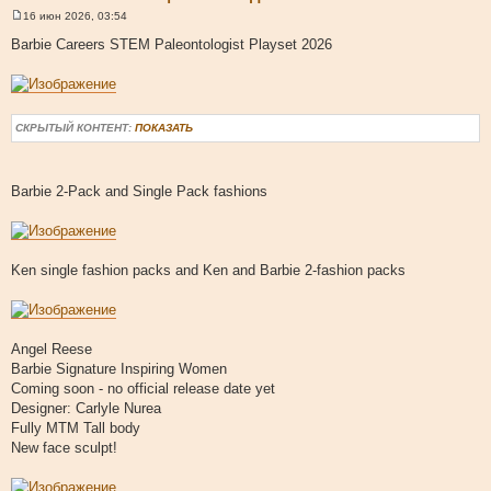
16 июн 2026, 03:54
С
о
Barbie Careers STEM Paleontologist Playset 2026
о
б
щ
е
н
и
СКРЫТЫЙ КОНТЕНТ:
ПОКАЗАТЬ
е
Barbie 2-Pack and Single Pack fashions
Ken single fashion packs and Ken and Barbie 2-fashion packs
Angel Reese
Barbie Signature Inspiring Women
Coming soon - no official release date yet
Designer: Carlyle Nurea
Fully MTM Tall body
New face sculpt!