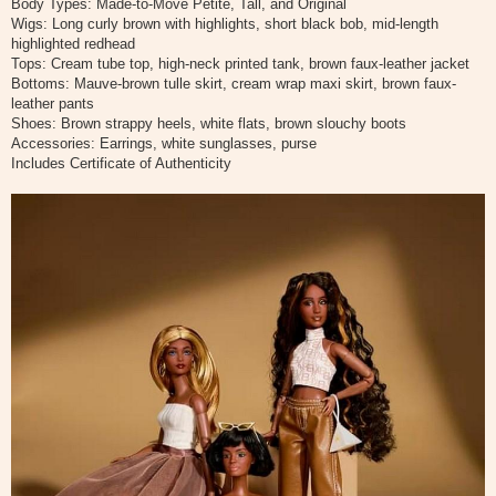
Body Types: Made-to-Move Petite, Tall, and Original
Wigs: Long curly brown with highlights, short black bob, mid-length
highlighted redhead
Tops: Cream tube top, high-neck printed tank, brown faux-leather jacket
Bottoms: Mauve-brown tulle skirt, cream wrap maxi skirt, brown faux-
leather pants
Shoes: Brown strappy heels, white flats, brown slouchy boots
Accessories: Earrings, white sunglasses, purse
Includes Certificate of Authenticity