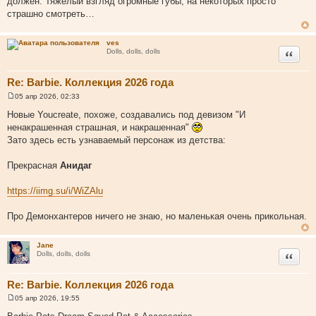
должен. Тяжелый взгляд огромные губы, на некоторых просто
страшно смотреть…
ves
Цитата
Dolls, dolls, dolls
Re: Barbie. Коллекция 2026 года
05 апр 2026, 02:33
С
о
Новые Youcreate, похоже, создавались под девизом "И
о
ненакрашенная страшная, и накрашенная"
б
щ
Зато здесь есть узнаваемый персонаж из детства:
е
н
и
Прекрасная
Анидаг
е
https://iimg.su/i/WiZAlu
Про Демонхантеров ничего не знаю, но маленькая очень прикольная.
Jane
Цитата
Dolls, dolls, dolls
Re: Barbie. Коллекция 2026 года
05 апр 2026, 19:55
С
о