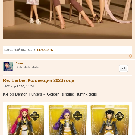
СКРЫТЫЙ КОНТЕНТ:
ПОКАЗАТЬ
Jane
Цитата
Dolls, dolls, dolls
Re: Barbie. Коллекция 2026 года
02 апр 2026, 14:54
С
о
K-Pop Demon Hunters - “Golden” singing Huntrix dolls
о
б
щ
е
н
и
е