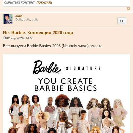
СКРЫТЫЙ КОНТЕНТ:
ПОКАЗАТЬ
Jane
Цитата
Dolls, dolls, dolls
Re: Barbie. Коллекция 2026 года
02 апр 2026, 14:56
С
о
Все выпуски Barbie Basics 2026 (Neutrals wave) вместе
о
б
щ
е
н
и
е