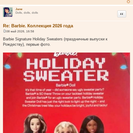
Jane
Цитата
Dolls, dolls, dolls
Re: Barbie. Коллекция 2026 года
08 май 2026, 16:58
С
о
Barbie Signature Holiday Sweaters (праздничные выпуски к
о
Рождеству), первые фото.
б
щ
е
н
и
е