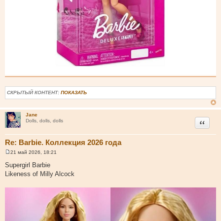
СКРЫТЫЙ КОНТЕНТ:
ПОКАЗАТЬ
Jane
Цитата
Dolls, dolls, dolls
Re: Barbie. Коллекция 2026 года
21 май 2026, 18:21
С
о
Supergirl Barbie
о
Likeness of Milly Alcock
б
щ
е
н
и
е