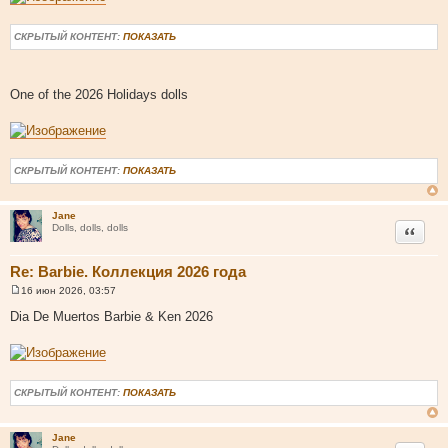
СКРЫТЫЙ КОНТЕНТ:
ПОКАЗАТЬ
One of the 2026 Holidays dolls
СКРЫТЫЙ КОНТЕНТ:
ПОКАЗАТЬ
Jane
Цитата
Dolls, dolls, dolls
Re: Barbie. Коллекция 2026 года
16 июн 2026, 03:57
С
о
Dia De Muertos Barbie & Ken 2026
о
б
щ
е
н
и
СКРЫТЫЙ КОНТЕНТ:
ПОКАЗАТЬ
е
Jane