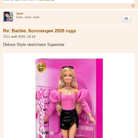
Jane
Цитата
Dolls, dolls, dolls
Re: Barbie. Коллекция 2026 года
21 май 2026, 18:19
С
о
Deluxe Style rare/chase Superstar
о
б
щ
е
н
и
е