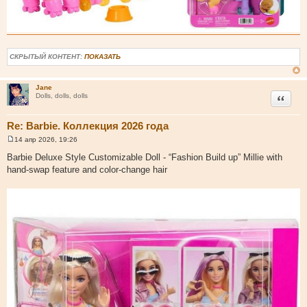
СКРЫТЫЙ КОНТЕНТ:
ПОКАЗАТЬ
Jane
Цитата
Dolls, dolls, dolls
Re: Barbie. Коллекция 2026 года
14 апр 2026, 19:26
С
о
Barbie Deluxe Style Customizable Doll - “Fashion Build up” Millie with
о
hand-swap feature and color-change hair
б
щ
е
н
и
е