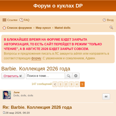
Форум о куклах DP
Ссылки
FAQ
Вход
Список форумов
Мир кукол
Mattel dolls
ои
В БЛИЖАЙШЕЕ ВРЕМЯ НА ФОРУМЕ БУДЕТ ЗАКРЫТА
ск
АВТОРИЗАЦИЯ, ТО ЕСТЬ САЙТ ПЕРЕЙДЕТ В РЕЖИМ "ТОЛЬКО
ЧТЕНИЕ", А В АВГУСТЕ 2026 БУДЕТ ЗАКРЫТ СОВСЕМ.
Вопросы и предложения писать в ЛС аккаунта admin или направлять в
соответствующую
форму
. С уважением и сожалением, Админ.
Barbie. Коллекция 2026 года
Ответить
147 сообщений
1
2
3
4
5
Jane
Цитата
Dolls, dolls, dolls
Re: Barbie. Коллекция 2026 года
28 мар 2026, 06:20
С