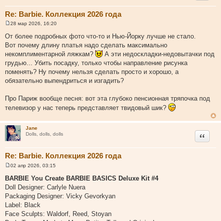
Re: Barbie. Коллекция 2026 года
28 мар 2026, 16:20
С
о
От более подробных фото что-то и Нью-Йорку лучше не стало.
о
Вот почему длину платья надо сделать максимально
б
щ
некомплиментарной ляжкам?
А эти недоскладки-недовытачки под
е
грудью... Убить посадку, только чтобы направление рисунка
н
и
поменять? Ну почему нельзя сделать просто и хорошо, а
е
обязательно выпендриться и изгадить?
Про Париж вообще песня: вот эта глубоко пенсионная тряпочка под
телевизор у нас теперь представляет твидовый шик?
Jane
Цитата
Dolls, dolls, dolls
Re: Barbie. Коллекция 2026 года
02 апр 2026, 03:15
С
о
BARBIE You Create BARBIE BASICS Deluxe Kit #4
о
Doll Designer: Carlyle Nuera
б
щ
Packaging Designer: Vicky Gevorkyan
е
Label: Black
н
и
Face Sculpts: Waldorf, Reed, Stoyan
е