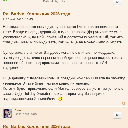
Цитата
Dolls, dolls, dolls
Re: Barbie. Коллекция 2026 года
23 май 2026, 13:45
С
о
Неожиданно свежо выглядит суперстарка Deluxe на современном
о
теле. Вроде и наряд дурацкий, и идея не новая (форумчане ее уже
б
щ
увоплощались), но мейк приятный и достаточно элегантный, так что
е
сразу начинаешь прикидывать, как бы еще ее можно было обыграть.
н
и
е
Супергерла я лично от Вандервумена не отличаю, но мордашка
выглядит достаточно перспективной для воплощения подростковых
персонажей, хотя над промками такое впечатление, что ИИ
трудился.
Еще девочку с подсвечником из праздничной серии взяла на заметку
- наверное Dimple будет, но все равно интересно.
Кстати, будет прикольно, если Маттел всерьез запустит регулярную
серию Ugly Holiday Sweater - как альтернативу безнадежно
вырождающимся Холидейкам.
Jane
Цитата
Dolls, dolls, dolls
Re: Barbie. Коллекция 2026 года