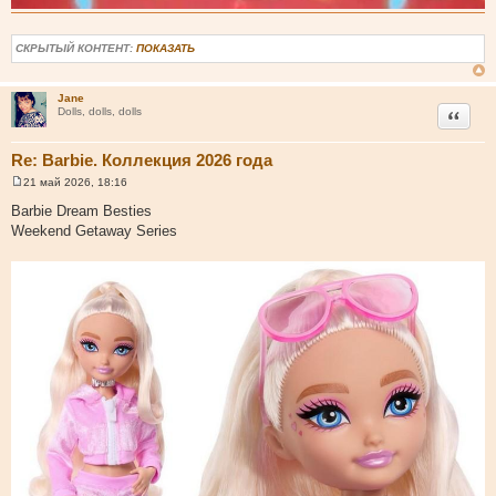
СКРЫТЫЙ КОНТЕНТ:
ПОКАЗАТЬ
Jane
Цитата
Dolls, dolls, dolls
Re: Barbie. Коллекция 2026 года
21 май 2026, 18:16
С
о
Barbie Dream Besties
о
Weekend Getaway Series
б
щ
е
н
и
е