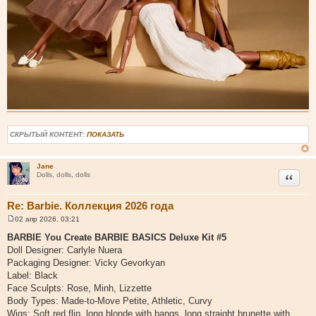
СКРЫТЫЙ КОНТЕНТ:
ПОКАЗАТЬ
Jane
Цитата
Dolls, dolls, dolls
Re: Barbie. Коллекция 2026 года
02 апр 2026, 03:21
С
о
BARBIE You Create BARBIE BASICS Deluxe Kit #5
о
Doll Designer: Carlyle Nuera
б
щ
Packaging Designer: Vicky Gevorkyan
е
Label: Black
н
и
Face Sculpts: Rose, Minh, Lizzette
е
Body Types: Made-to-Move Petite, Athletic, Curvy
Wigs: Soft red flip, long blonde with bangs, long straight brunette with