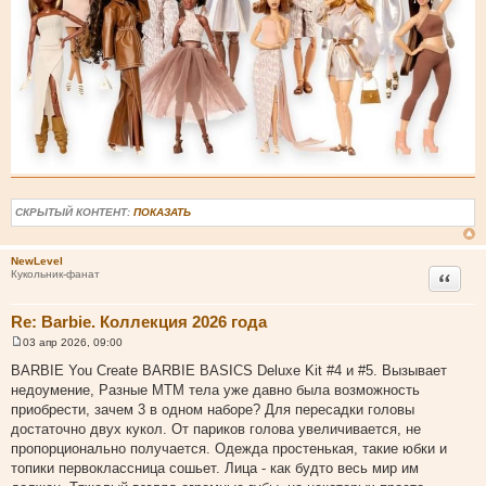
СКРЫТЫЙ КОНТЕНТ:
ПОКАЗАТЬ
NewLevel
Цитата
Кукольник-фанат
Re: Barbie. Коллекция 2026 года
03 апр 2026, 09:00
С
о
BARBIE You Create BARBIE BASICS Deluxe Kit #4 и #5. Вызывает
о
недоумение, Разные МТМ тела уже давно была возможность
б
щ
приобрести, зачем 3 в одном наборе? Для пересадки головы
е
достаточно двух кукол. От париков голова увеличивается, не
н
и
пропорционально получается. Одежда простенькая, такие юбки и
е
топики первоклассница сошьет. Лица - как будто весь мир им