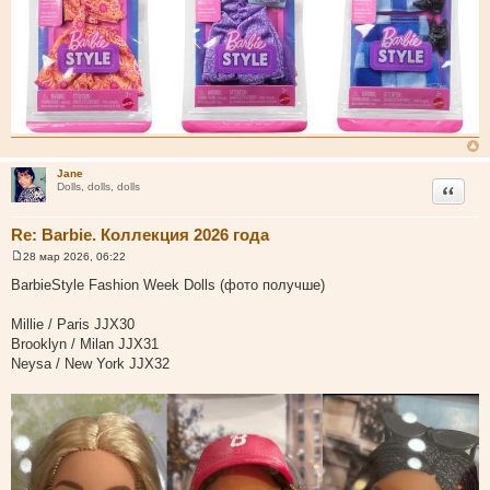
Jane
Цитата
Dolls, dolls, dolls
Re: Barbie. Коллекция 2026 года
28 мар 2026, 06:22
С
о
BarbieStyle Fashion Week Dolls (фото получше)
о
б
щ
Millie / Paris JJX30
е
Brooklyn / Milan JJX31
н
и
Neysa / New York JJX32
е