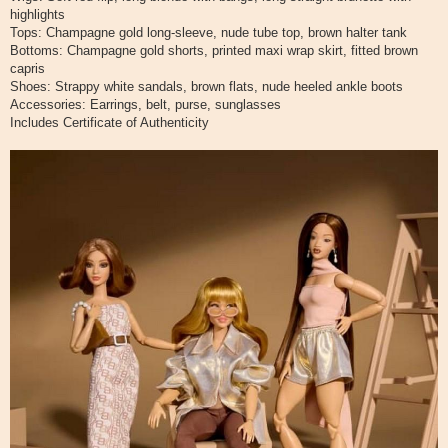
highlights
Tops: Champagne gold long-sleeve, nude tube top, brown halter tank
Bottoms: Champagne gold shorts, printed maxi wrap skirt, fitted brown
capris
Shoes: Strappy white sandals, brown flats, nude heeled ankle boots
Accessories: Earrings, belt, purse, sunglasses
Includes Certificate of Authenticity