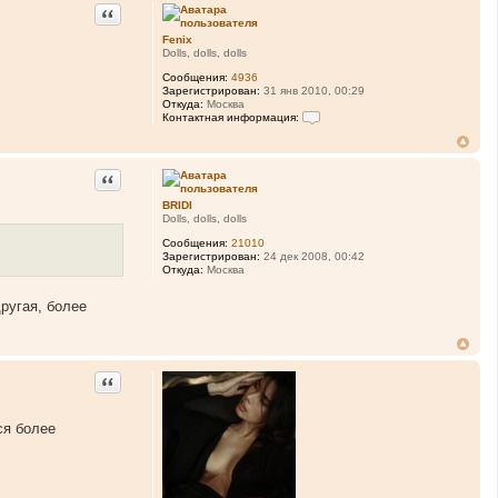
Цитата
Fenix
Dolls, dolls, dolls
Сообщения:
4936
Зарегистрирован:
31 янв 2010, 00:29
Откуда:
Москва
Контактная информация:
К
о
н
т
Цитата
а
к
BRIDI
т
Dolls, dolls, dolls
н
а
Сообщения:
21010
я
Зарегистрирован:
24 дек 2008, 00:42
и
Откуда:
Москва
н
ф
ругая, более
о
р
м
а
ц
и
Цитата
я
п
о
л
ся более
ь
з
о
в
а