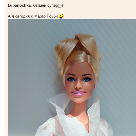
С
о
kubanochka
, бетмен супер))))
о
б
щ
А я сегодня с Марго Робби
е
н
и
е