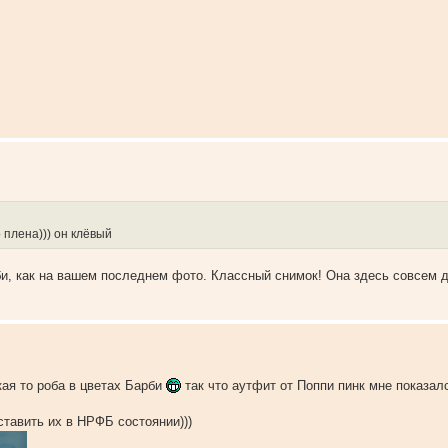
 плена))) он клёвый
и, как на вашем последнем фото. Классный снимок! Она здесь совсем д
кая то роба в цветах Барби
так что аутфит от Поппи пинк мне показал
ставить их в НРФБ состоянии)))