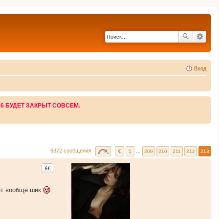
Вход
26 БУДЕТ ЗАКРЫТ СОВСЕМ.
6372 сообщения
1
…
209
210
211
212
213
Цитата
ет вообще шик