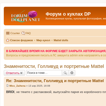
Форум о куклах DP
Коллекционные куклы, кукольная фотография, м
Ссылки
FAQ
Список форумов
Мир кукол
Mattel dolls
В БЛИЖАЙШЕЕ ВРЕМЯ НА ФОРУМЕ БУДЕТ ЗАКРЫТА АВТОРИЗАЦИЯ, Т
Вопросы и предложения писать в ЛС аккаунта admin или направлять в 
Знаменитости, Голливуд и портретные Mattel
Ответить
Re: Знаменитости, Голливуд и портретные Mattel
Miss_Zaihena
»
13 апр 2025, 16:08
С
о
BRIDI
, не тяните с распаковкой, выпускайте парня из коробочного п
о
б
щ
е
н