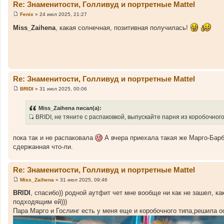
Re: Знаменитости, Голливуд и портретные Mattel
Fenix
»
24 июл 2025, 21:27
С
о
Miss_Zaihena
, какая солнечная, позитивная получилась!
о
б
щ
е
н
и
е
Re: Знаменитости, Голливуд и портретные Mattel
BRIDI
»
31 июл 2025, 00:06
С
о
о
Miss_Zaihena писал(а):
б
BRIDI, не тяните с распаковкой, выпускайте парня из коробочного
щ
И
е
н
с
и
пока так и не распаковала
А вчера приехала такая же Марго-Барб
т
е
сдержанная что-ли.
о
ч
н
Re: Знаменитости, Голливуд и портретные Mattel
и
Miss_Zaihena
»
31 июл 2025, 09:46
С
к
о
BRIDI
, спасибо)) родной аутфит чет мне вообще ни как не зашел, ка
ц
о
подходящим ей)))
б
и
щ
Пара Марго и Гослинг есть у меня еще и коробочного типа,решила о
т
е
н
а