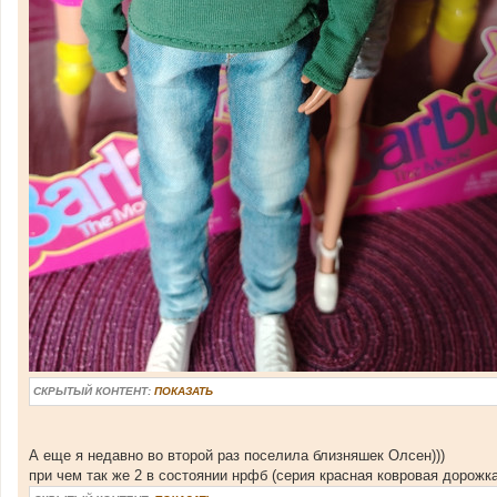
СКРЫТЫЙ КОНТЕНТ:
ПОКАЗАТЬ
А еще я недавно во второй раз поселила близняшек Олсен)))
при чем так же 2 в состоянии нрфб (серия красная ковровая дорожка