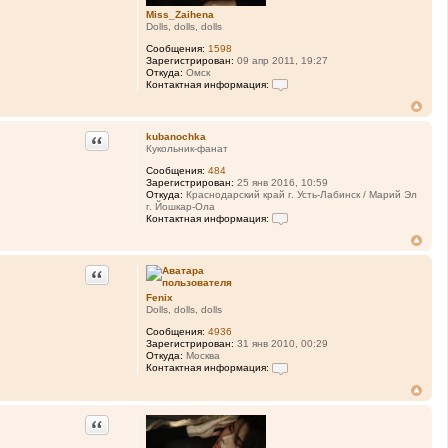
Miss_Zaihena
Dolls, dolls, dolls
Сообщения:
1598
Зарегистрирован:
09 апр 2011, 19:27
Откуда:
Омск
Контактная информация:
К
о
н
т
Цитата
kubanochka
а
Кукольник-фанат
к
т
Сообщения:
484
н
Зарегистрирован:
25 янв 2016, 10:59
а
Откуда:
Краснодарский край г. Усть-Лабинск / Марий Эл
я
г. Йошкар-Ола
и
Контактная информация:
н
К
ф
о
о
н
р
т
Цитата
м
а
а
к
Fenix
ц
т
Dolls, dolls, dolls
и
н
я
а
Сообщения:
4936
п
я
Зарегистрирован:
31 янв 2010, 00:29
о
и
Откуда:
Москва
л
н
Контактная информация:
ь
ф
К
з
о
о
о
р
н
в
м
т
Цитата
а
а
а
т
ц
к
е
и