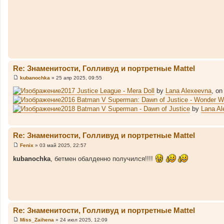
и
е
Re: Знаменитости, Голливуд и портретные Mattel
kubanochka
»
25 апр 2025, 09:55
С
о
2017 Justice League - Mera Doll
by
Lana Alexeevna
, on
о
2016 Batman V Superman: Dawn of Justice - Wonder W
б
щ
2018 Batman V Superman - Dawn of Justice
by
Lana Al
е
н
и
е
Re: Знаменитости, Голливуд и портретные Mattel
Fenix
»
03 май 2025, 22:57
С
о
kubanochka
, бетмен обалденно получился!!!!
о
б
щ
е
н
и
е
Re: Знаменитости, Голливуд и портретные Mattel
Miss_Zaihena
»
24 июл 2025, 12:09