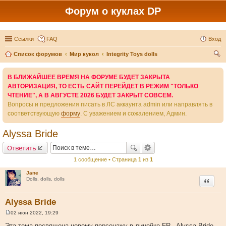
Форум о куклах DP
Ссылки
FAQ
Вход
Список форумов
Мир кукол
Integrity Toys dolls
ои
В БЛИЖАЙШЕЕ ВРЕМЯ НА ФОРУМЕ БУДЕТ ЗАКРЫТА
ск
АВТОРИЗАЦИЯ, ТО ЕСТЬ САЙТ ПЕРЕЙДЕТ В РЕЖИМ "ТОЛЬКО
ЧТЕНИЕ", А В АВГУСТЕ 2026 БУДЕТ ЗАКРЫТ СОВСЕМ.
Вопросы и предложения писать в ЛС аккаунта admin или направлять в
соответствующую
форму
. С уважением и сожалением, Админ.
Alyssa Bride
Ответить
1 сообщение • Страница
1
из
1
Jane
Цитата
Dolls, dolls, dolls
Alyssa Bride
02 июн 2022, 19:29
С
о
Эта тема посвящена новому персонажу в линейке FR - Alyssa Bride