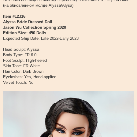
о
(на обновленном молде Alyssa/Alysa).
б
щ
е
Item #12316
н
и
Alyssa Bride Dressed Doll
е
Jason Wu Collection Spring 2020
Edition Size: 450 Dolls
Expected Ship Date: Late 2022-Early 2023
Head Sculpt: Alyssa
Body Type: FR 6.0
Foot Sculpt: High-heeled
Skin Tone: FR White
Hair Color: Dark Brown
Eyelashes: Yes, Hand-applied
Velvet Touch: No